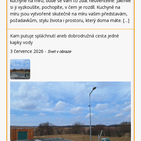
kuchyně na míru, bude se vám to zdát neuvěřitelné. Jakmile
si ji vyzkoušíte, pochopíte, v čem je rozdíl. Kuchyně na
míru jsou vytvořené skutečně na míru vašim představám,
požadavkům, stylu života i prostoru, který doma máte. […]
Kam putuje spláchnutí aneb dobrodružná cesta jedné
kapky vody
3 července 2026
-
Svet v obraze