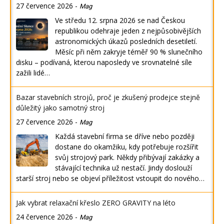
27 července 2026
-
Mag
Ve středu 12. srpna 2026 se nad Českou
republikou odehraje jeden z nejpůsobivějších
astronomických úkazů posledních desetiletí.
Měsíc při něm zakryje téměř 90 % slunečního
disku – podívaná, kterou naposledy ve srovnatelné síle
zažili lidé…
Bazar stavebních strojů, proč je zkušený prodejce stejně
důležitý jako samotný stroj
27 července 2026
-
Mag
Každá stavební firma se dříve nebo později
dostane do okamžiku, kdy potřebuje rozšířit
svůj strojový park. Někdy přibývají zakázky a
stávající technika už nestačí. Jindy doslouží
starší stroj nebo se objeví příležitost vstoupit do nového…
Jak vybrat relaxační křeslo ZERO GRAVITY na léto
24 července 2026
-
Mag