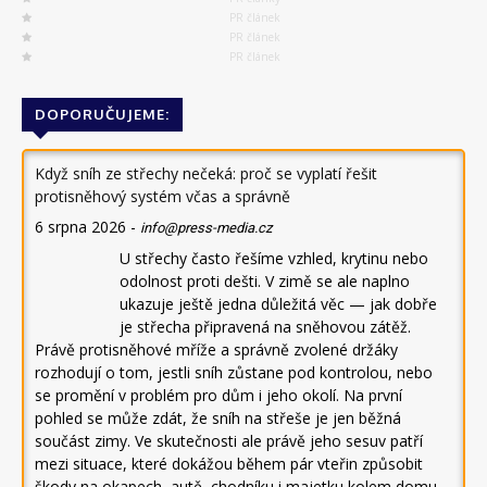
PR článek
PR článek
PR článek
DOPORUČUJEME:
Když sníh ze střechy nečeká: proč se vyplatí řešit
protisněhový systém včas a správně
6 srpna 2026
-
info@press-media.cz
U střechy často řešíme vzhled, krytinu nebo
odolnost proti dešti. V zimě se ale naplno
ukazuje ještě jedna důležitá věc — jak dobře
je střecha připravená na sněhovou zátěž.
Právě protisněhové mříže a správně zvolené držáky
rozhodují o tom, jestli sníh zůstane pod kontrolou, nebo
se promění v problém pro dům i jeho okolí. Na první
pohled se může zdát, že sníh na střeše je jen běžná
součást zimy. Ve skutečnosti ale právě jeho sesuv patří
mezi situace, které dokážou během pár vteřin způsobit
škody na okapech, autě, chodníku i majetku kolem domu.