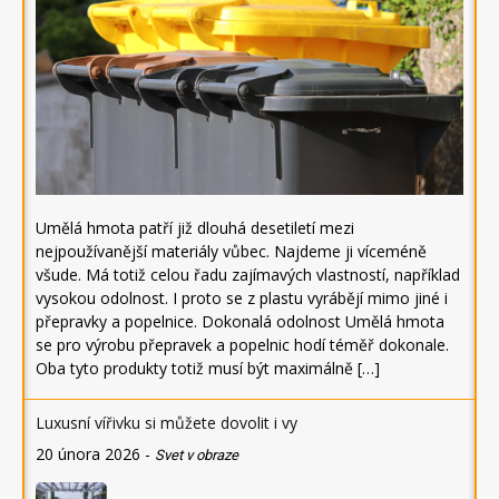
Umělá hmota patří již dlouhá desetiletí mezi
nejpoužívanější materiály vůbec. Najdeme ji víceméně
všude. Má totiž celou řadu zajímavých vlastností, například
vysokou odolnost. I proto se z plastu vyrábějí mimo jiné i
přepravky a popelnice. Dokonalá odolnost Umělá hmota
se pro výrobu přepravek a popelnic hodí téměř dokonale.
Oba tyto produkty totiž musí být maximálně […]
Luxusní vířivku si můžete dovolit i vy
20 února 2026
-
Svet v obraze