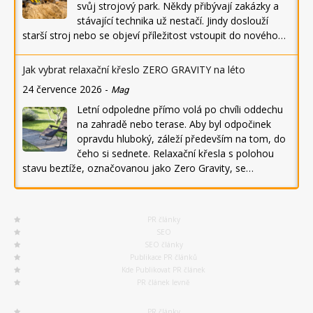
svůj strojový park. Někdy přibývají zakázky a
stávající technika už nestačí. Jindy doslouží
starší stroj nebo se objeví příležitost vstoupit do nového…
Jak vybrat relaxační křeslo ZERO GRAVITY na léto
24 července 2026
-
Mag
Letní odpoledne přímo volá po chvíli oddechu
na zahradě nebo terase. Aby byl odpočinek
opravdu hluboký, záleží především na tom, do
čeho si sednete. Relaxační křesla s polohou
stavu beztíže, označovanou jako Zero Gravity, se…
PR články
SEO
SEO články
Publikace PR článků
Kde Publikovat PR článek
PR článek levně
PR články