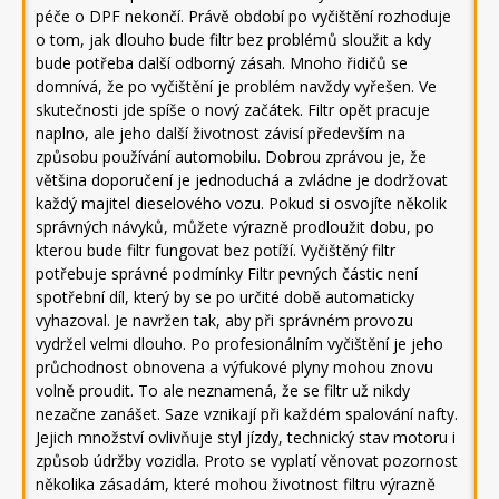
péče o DPF nekončí. Právě období po vyčištění rozhoduje
o tom, jak dlouho bude filtr bez problémů sloužit a kdy
bude potřeba další odborný zásah. Mnoho řidičů se
domnívá, že po vyčištění je problém navždy vyřešen. Ve
skutečnosti jde spíše o nový začátek. Filtr opět pracuje
naplno, ale jeho další životnost závisí především na
způsobu používání automobilu. Dobrou zprávou je, že
většina doporučení je jednoduchá a zvládne je dodržovat
každý majitel dieselového vozu. Pokud si osvojíte několik
správných návyků, můžete výrazně prodloužit dobu, po
kterou bude filtr fungovat bez potíží. Vyčištěný filtr
potřebuje správné podmínky Filtr pevných částic není
spotřební díl, který by se po určité době automaticky
vyhazoval. Je navržen tak, aby při správném provozu
vydržel velmi dlouho. Po profesionálním vyčištění je jeho
průchodnost obnovena a výfukové plyny mohou znovu
volně proudit. To ale neznamená, že se filtr už nikdy
nezačne zanášet. Saze vznikají při každém spalování nafty.
Jejich množství ovlivňuje styl jízdy, technický stav motoru i
způsob údržby vozidla. Proto se vyplatí věnovat pozornost
několika zásadám, které mohou životnost filtru výrazně