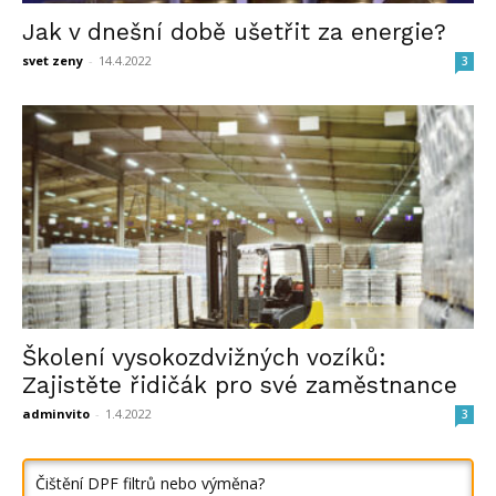
Jak v dnešní době ušetřit za energie?
svet zeny
-
14.4.2022
3
Školení vysokozdvižných vozíků:
Zajistěte řidičák pro své zaměstnance
adminvito
-
1.4.2022
3
Čištění DPF filtrů nebo výměna?