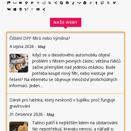
NAŠE WEBY
Čištění DPF filtrů nebo výměna?
4 srpna 2026
-
Mag
Když se u dieselového automobilu objeví
problém s filtrem pevných částic, většina řidičů
začne přemýšlet nad jedinou otázkou. Bude
potřeba koupit nový filtr, nebo existuje jiné
řešení? Na internetu se objevuje množství protichůdných
informací. Jeden…
Dárek pro tatínka, který neskončí v šuplíku: proč funguje
gravírování
31 července 2026
-
Mag
Tatínci patří k nejtěžším lidem na obdarování.
Nic nepotřebují, kravatu nenosí, a nářadí si