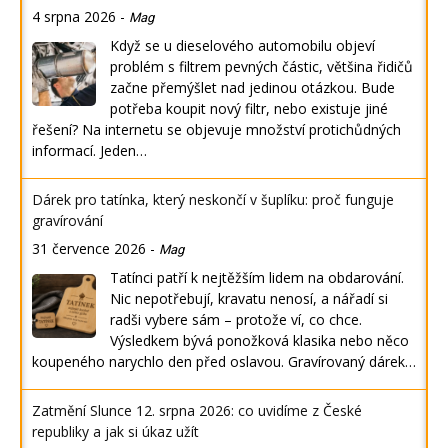
4 srpna 2026
-
Mag
Když se u dieselového automobilu objeví
problém s filtrem pevných částic, většina řidičů
začne přemýšlet nad jedinou otázkou. Bude
potřeba koupit nový filtr, nebo existuje jiné
řešení? Na internetu se objevuje množství protichůdných
informací. Jeden…
Dárek pro tatínka, který neskončí v šuplíku: proč funguje
gravírování
31 července 2026
-
Mag
Tatínci patří k nejtěžším lidem na obdarování.
Nic nepotřebují, kravatu nenosí, a nářadí si
radši vybere sám – protože ví, co chce.
Výsledkem bývá ponožková klasika nebo něco
koupeného narychlo den před oslavou. Gravírovaný dárek…
Zatmění Slunce 12. srpna 2026: co uvidíme z České
republiky a jak si úkaz užít