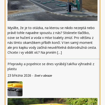
Myslíte, že je to otázka, na kterou se nikdo nezeptá nebo
právě tohle napadne spoustu z nás? Stisknete tlačítko,
ozve se hučení a voda v míse toalety zmizí. Pro většinu z
nás tímto okamžikem příběh končí. V ten samý moment
ale pro kapku vody začíná neuvěřitelná dobrodružná cesta.
Chcete i vy vědět víc? Na prvním […]
Přepravky a popelnice se dnes vyrábějí takřka výhradně z
plastu
23 března 2026
-
Svet v obraze