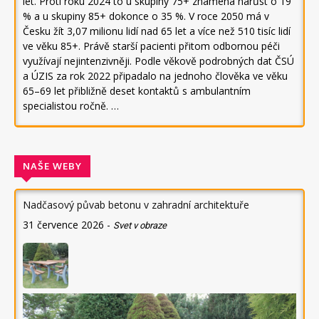
let. Proti roku 2024 to u skupiny 75+ znamená nárůst o 19
% a u skupiny 85+ dokonce o 35 %. V roce 2050 má v
Česku žít 3,07 milionu lidí nad 65 let a více než 510 tisíc lidí
ve věku 85+. Právě starší pacienti přitom odbornou péči
využívají nejintenzivněji. Podle věkově podrobných dat ČSÚ
a ÚZIS za rok 2022 připadalo na jednoho člověka ve věku
65–69 let přibližně deset kontaktů s ambulantním
specialistou ročně. …
NAŠE WEBY
Nadčasový půvab betonu v zahradní architektuře
31 července 2026
-
Svet v obraze