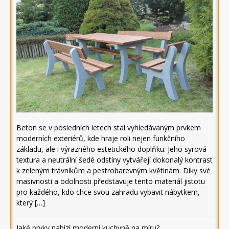
Beton se v posledních letech stal vyhledávaným prvkem
moderních exteriérů, kde hraje roli nejen funkčního
základu, ale i výrazného estetického doplňku. Jeho syrová
textura a neutrální šedé odstíny vytvářejí dokonalý kontrast
k zeleným trávníkům a pestrobarevným květinám. Díky své
masivnosti a odolnosti představuje tento materiál jistotu
pro každého, kdo chce svou zahradu vybavit nábytkem,
který […]
Jaké prvky nabízí moderní kuchyně na míru?