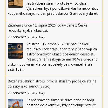
radši vybere sám – protože ví, co chce.
Výsledkem bývá ponožková klasika nebo něco
koupeného narychlo den před oslavou. Gravírovaný dárek…
Zatmění Slunce 12. srpna 2026: co uvidíme z České
republiky a jak si úkaz užít
27 července 2026
-
Mag
Ve středu 12. srpna 2026 se nad Českou
republikou odehraje jeden z nejpůsobivějších
astronomických úkazů posledních desetiletí.
Měsíc při něm zakryje téměř 90 % slunečního
disku – podívaná, kterou naposledy ve srovnatelné síle
zažili lidé…
Bazar stavebních strojů, proč je zkušený prodejce stejně
důležitý jako samotný stroj
27 července 2026
-
Mag
Každá stavební firma se dříve nebo později
dostane do okamžiku, kdy potřebuje rozšířit