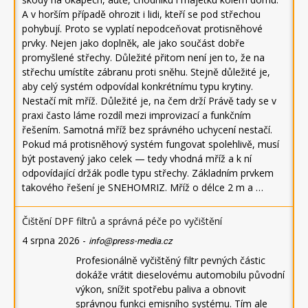
A v horším případě ohrozit i lidi, kteří se pod střechou
pohybují. Proto se vyplatí nepodceňovat protisněhové
prvky. Nejen jako doplněk, ale jako součást dobře
promyšlené střechy. Důležité přitom není jen to, že na
střechu umístíte zábranu proti sněhu. Stejně důležité je,
aby celý systém odpovídal konkrétnímu typu krytiny.
Nestačí mít mříž. Důležité je, na čem drží Právě tady se v
praxi často láme rozdíl mezi improvizací a funkčním
řešením. Samotná mříž bez správného uchycení nestačí.
Pokud má protisněhový systém fungovat spolehlivě, musí
být postavený jako celek — tedy vhodná mříž a k ní
odpovídající držák podle typu střechy. Základním prvkem
takového řešení je SNEHOMRIZ. Mříž o délce 2 m a …
Čištění DPF filtrů a správná péče po vyčištění
4 srpna 2026
-
info@press-media.cz
Profesionálně vyčištěný filtr pevných částic
dokáže vrátit dieselovému automobilu původní
výkon, snížit spotřebu paliva a obnovit
správnou funkci emisního systému. Tím ale