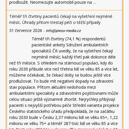
prodloužit. Neomezujte automobil pouze na …
Téměř tři čtvrtiny pacientů čekají na vyšetření nejméně
měsíc. Úhrady přitom trestají péči o těžší případy
31 července 2026
-
info@press-media.cz
Téměř tři čtvrtiny (74,1 %) respondentů
pacientské ankety Sdružení ambulantních
specialistů ČR uvedly, že na vyšetření čekají
nejméně měsíc; každý třetí pak dokonce déle
než tři měsíce. S ohledem na stárnoucí populaci, kdy do
roku 2030 přibude více než třetina lidí ve věku 85 a více let,
můžeme očekávat, že čekací doby se budou ještě více
prodlužovat. To bude mít negativní dopady na zdravotní
stav populace. Přitom aktuální nedohoda mezi
ambulantními specialisty a zdravotními pojišťovnami může
celou situaci ještě významně zhoršit. Nejrychleji přibývají
pacienti s nejvyšší potřebou péče Střední varianta projekce
Českého statistického úřadu předpokládá, že na začátku
roku 2030 bude v Česku 2,37 milionu lidí ve věku 65+, 1,22
milionu ve věku 75+ a téměř 287 tisíc lidí ve věku 85 a více