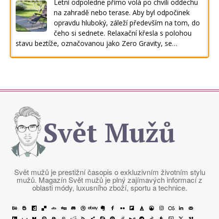
Letní odpoledne přímo volá po chvíli oddechu
na zahradě nebo terase. Aby byl odpočinek
opravdu hluboký, záleží především na tom, do
čeho si sednete. Relaxační křesla s polohou
stavu beztíže, označovanou jako Zero Gravity, se…
Svět Mužů
Svět mužů je prestižní časopis o exkluzivním životním stylu
mužů. Magazín Svět mužů je plný zajímavých informací z
oblasti módy, luxusního zboží, sportu a technice.