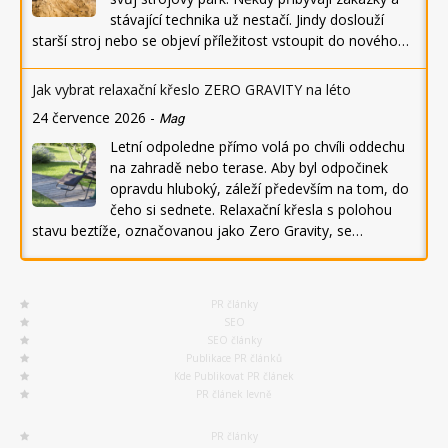
stávající technika už nestačí. Jindy doslouží
starší stroj nebo se objeví příležitost vstoupit do nového…
Jak vybrat relaxační křeslo ZERO GRAVITY na léto
24 července 2026
-
Mag
Letní odpoledne přímo volá po chvíli oddechu
na zahradě nebo terase. Aby byl odpočinek
opravdu hluboký, záleží především na tom, do
čeho si sednete. Relaxační křesla s polohou
stavu beztíže, označovanou jako Zero Gravity, se…
PR články
SEO
SEO články
Publikace PR článků
Kde Publikovat PR článek
PR článek levně
PR články