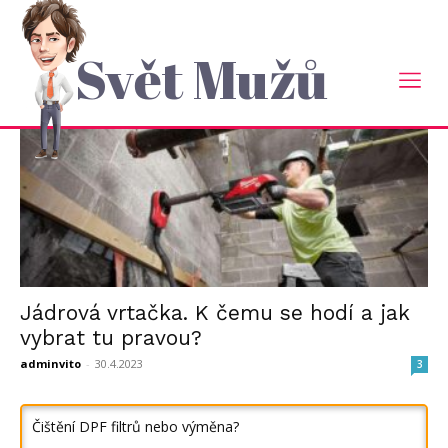
Domů
2023
Duben
Měsíční Archiv: Duben 2023
Svět Mužů
Jádrová vrtačka. K čemu se hodí a jak
vybrat tu pravou?
adminvito
-
30.4.2023
3
Čištění DPF filtrů nebo výměna?