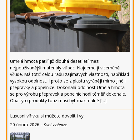
Umělá hmota patří již dlouhá desetiletí mezi
nejpoužívanější materiály vůbec. Najdeme ji víceméně
všude. Má totiž celou řadu zajímavých vlastností, například
vysokou odolnost. I proto se z plastu vyrábějí mimo jiné i
přepravky a popelnice. Dokonalá odolnost Umělá hmota
se pro výrobu přepravek a popelnic hodí téměř dokonale.
Oba tyto produkty totiž musí být maximálně […]
Luxusní vířivku si můžete dovolit i vy
20 února 2026
-
Svet v obraze