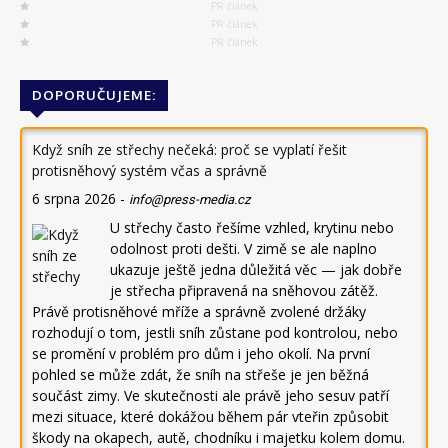
PR článek
PR článek
PR článek
DOPORUČUJEME:
Když sníh ze střechy nečeká: proč se vyplatí řešit
protisněhový systém včas a správně
6 srpna 2026
-
info@press-media.cz
U střechy často řešíme vzhled, krytinu nebo
odolnost proti dešti. V zimě se ale naplno
ukazuje ještě jedna důležitá věc — jak dobře
je střecha připravená na sněhovou zátěž.
Právě protisněhové mříže a správně zvolené držáky
rozhodují o tom, jestli sníh zůstane pod kontrolou, nebo
se promění v problém pro dům i jeho okolí. Na první
pohled se může zdát, že sníh na střeše je jen běžná
součást zimy. Ve skutečnosti ale právě jeho sesuv patří
mezi situace, které dokážou během pár vteřin způsobit
škody na okapech, autě, chodníku i majetku kolem domu.