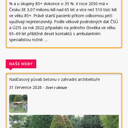
% a u skupiny 85+ dokonce o 35 %. V roce 2050 má v
Česku žít 3,07 milionu lidí nad 65 let a více než 510 tisíc lidí
ve věku 85+. Právě starší pacienti přitom odbornou péči
využívají nejintenzivněji. Podle věkově podrobných dat ČSÚ
a ÚZIS za rok 2022 připadalo na jednoho člověka ve věku
65–69 let přibližně deset kontaktů s ambulantním
specialistou ročně. …
NAŠE WEBY
Nadčasový půvab betonu v zahradní architektuře
31 července 2026
-
Svet v obraze