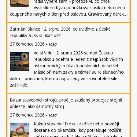
radši vybere sám – protože ví, co chce.
Výsledkem bývá ponožková klasika nebo něco
koupeného narychlo den před oslavou. Gravírovaný dárek…
Zatmění Slunce 12. srpna 2026: co uvidíme z České
republiky a jak si úkaz užít
27 července 2026
-
Mag
Ve středu 12. srpna 2026 se nad Českou
republikou odehraje jeden z nejpůsobivějších
astronomických úkazů posledních desetiletí.
Měsíc při něm zakryje téměř 90 % slunečního
disku – podívaná, kterou naposledy ve srovnatelné síle
zažili lidé…
Bazar stavebních strojů, proč je zkušený prodejce stejně
důležitý jako samotný stroj
27 července 2026
-
Mag
Každá stavební firma se dříve nebo později
dostane do okamžiku, kdy potřebuje rozšířit
svůj strojový park. Někdy přibývají zakázky a