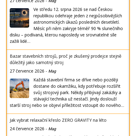
27 července 2026
-
Mag
Ve středu 12. srpna 2026 se nad Českou
republikou odehraje jeden z nejpůsobivějších
astronomických úkazů posledních desetiletí.
Měsíc při něm zakryje téměř 90 % slunečního
disku – podívaná, kterou naposledy ve srovnatelné síle
zažili lidé…
Bazar stavebních strojů, proč je zkušený prodejce stejně
důležitý jako samotný stroj
27 července 2026
-
Mag
Každá stavební firma se dříve nebo později
dostane do okamžiku, kdy potřebuje rozšířit
svůj strojový park. Někdy přibývají zakázky a
stávající technika už nestačí. Jindy doslouží
starší stroj nebo se objeví příležitost vstoupit do nového…
Jak vybrat relaxační křeslo ZERO GRAVITY na léto
24 července 2026
-
Mag