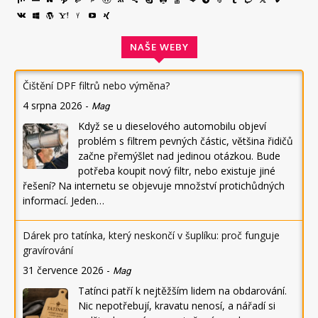
NAŠE WEBY
Čištění DPF filtrů nebo výměna?
4 srpna 2026
-
Mag
Když se u dieselového automobilu objeví
problém s filtrem pevných částic, většina řidičů
začne přemýšlet nad jedinou otázkou. Bude
potřeba koupit nový filtr, nebo existuje jiné
řešení? Na internetu se objevuje množství protichůdných
informací. Jeden…
Dárek pro tatínka, který neskončí v šuplíku: proč funguje
gravírování
31 července 2026
-
Mag
Tatínci patří k nejtěžším lidem na obdarování.
Nic nepotřebují, kravatu nenosí, a nářadí si