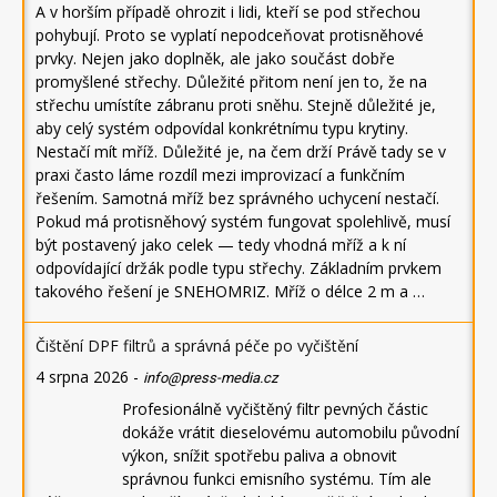
A v horším případě ohrozit i lidi, kteří se pod střechou
pohybují. Proto se vyplatí nepodceňovat protisněhové
prvky. Nejen jako doplněk, ale jako součást dobře
promyšlené střechy. Důležité přitom není jen to, že na
střechu umístíte zábranu proti sněhu. Stejně důležité je,
aby celý systém odpovídal konkrétnímu typu krytiny.
Nestačí mít mříž. Důležité je, na čem drží Právě tady se v
praxi často láme rozdíl mezi improvizací a funkčním
řešením. Samotná mříž bez správného uchycení nestačí.
Pokud má protisněhový systém fungovat spolehlivě, musí
být postavený jako celek — tedy vhodná mříž a k ní
odpovídající držák podle typu střechy. Základním prvkem
takového řešení je SNEHOMRIZ. Mříž o délce 2 m a …
Čištění DPF filtrů a správná péče po vyčištění
4 srpna 2026
-
info@press-media.cz
Profesionálně vyčištěný filtr pevných částic
dokáže vrátit dieselovému automobilu původní
výkon, snížit spotřebu paliva a obnovit
správnou funkci emisního systému. Tím ale