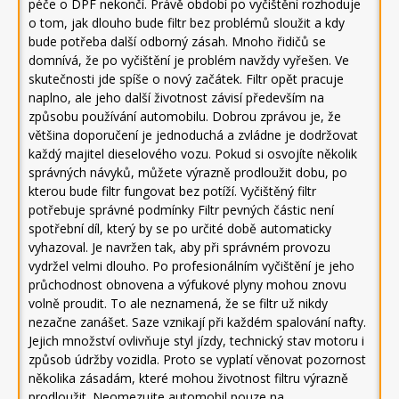
péče o DPF nekončí. Právě období po vyčištění rozhoduje
o tom, jak dlouho bude filtr bez problémů sloužit a kdy
bude potřeba další odborný zásah. Mnoho řidičů se
domnívá, že po vyčištění je problém navždy vyřešen. Ve
skutečnosti jde spíše o nový začátek. Filtr opět pracuje
naplno, ale jeho další životnost závisí především na
způsobu používání automobilu. Dobrou zprávou je, že
většina doporučení je jednoduchá a zvládne je dodržovat
každý majitel dieselového vozu. Pokud si osvojíte několik
správných návyků, můžete výrazně prodloužit dobu, po
kterou bude filtr fungovat bez potíží. Vyčištěný filtr
potřebuje správné podmínky Filtr pevných částic není
spotřební díl, který by se po určité době automaticky
vyhazoval. Je navržen tak, aby při správném provozu
vydržel velmi dlouho. Po profesionálním vyčištění je jeho
průchodnost obnovena a výfukové plyny mohou znovu
volně proudit. To ale neznamená, že se filtr už nikdy
nezačne zanášet. Saze vznikají při každém spalování nafty.
Jejich množství ovlivňuje styl jízdy, technický stav motoru i
způsob údržby vozidla. Proto se vyplatí věnovat pozornost
několika zásadám, které mohou životnost filtru výrazně
prodloužit. Neomezujte automobil pouze na …