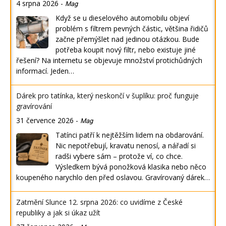
4 srpna 2026
-
Mag
Když se u dieselového automobilu objeví
problém s filtrem pevných částic, většina řidičů
začne přemýšlet nad jedinou otázkou. Bude
potřeba koupit nový filtr, nebo existuje jiné
řešení? Na internetu se objevuje množství protichůdných
informací. Jeden…
Dárek pro tatínka, který neskončí v šuplíku: proč funguje
gravírování
31 července 2026
-
Mag
Tatínci patří k nejtěžším lidem na obdarování.
Nic nepotřebují, kravatu nenosí, a nářadí si
radši vybere sám – protože ví, co chce.
Výsledkem bývá ponožková klasika nebo něco
koupeného narychlo den před oslavou. Gravírovaný dárek…
Zatmění Slunce 12. srpna 2026: co uvidíme z České
republiky a jak si úkaz užít