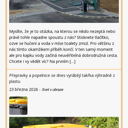
Myslíte, že je to otázka, na kterou se nikdo nezeptá nebo
právě tohle napadne spoustu z nás? Stisknete tlačítko,
ozve se hučení a voda v míse toalety zmizí. Pro většinu z
nás tímto okamžikem příběh končí. V ten samý moment
ale pro kapku vody začíná neuvěřitelná dobrodružná cesta.
Chcete i vy vědět víc? Na prvním […]
Přepravky a popelnice se dnes vyrábějí takřka výhradně z
plastu
23 března 2026
-
Svet v obraze