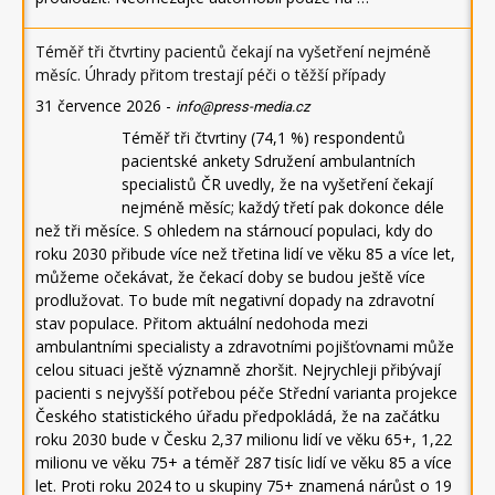
Téměř tři čtvrtiny pacientů čekají na vyšetření nejméně
měsíc. Úhrady přitom trestají péči o těžší případy
31 července 2026
-
info@press-media.cz
Téměř tři čtvrtiny (74,1 %) respondentů
pacientské ankety Sdružení ambulantních
specialistů ČR uvedly, že na vyšetření čekají
nejméně měsíc; každý třetí pak dokonce déle
než tři měsíce. S ohledem na stárnoucí populaci, kdy do
roku 2030 přibude více než třetina lidí ve věku 85 a více let,
můžeme očekávat, že čekací doby se budou ještě více
prodlužovat. To bude mít negativní dopady na zdravotní
stav populace. Přitom aktuální nedohoda mezi
ambulantními specialisty a zdravotními pojišťovnami může
celou situaci ještě významně zhoršit. Nejrychleji přibývají
pacienti s nejvyšší potřebou péče Střední varianta projekce
Českého statistického úřadu předpokládá, že na začátku
roku 2030 bude v Česku 2,37 milionu lidí ve věku 65+, 1,22
milionu ve věku 75+ a téměř 287 tisíc lidí ve věku 85 a více
let. Proti roku 2024 to u skupiny 75+ znamená nárůst o 19