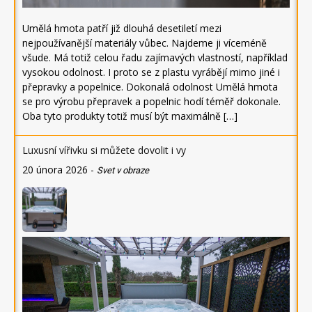
Umělá hmota patří již dlouhá desetiletí mezi
nejpoužívanější materiály vůbec. Najdeme ji víceméně
všude. Má totiž celou řadu zajímavých vlastností, například
vysokou odolnost. I proto se z plastu vyrábějí mimo jiné i
přepravky a popelnice. Dokonalá odolnost Umělá hmota
se pro výrobu přepravek a popelnic hodí téměř dokonale.
Oba tyto produkty totiž musí být maximálně […]
Luxusní vířivku si můžete dovolit i vy
20 února 2026
-
Svet v obraze