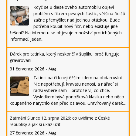
Když se u dieselového automobilu objeví
problém s filtrem pevných částic, většina řidičů
začne přemýšlet nad jedinou otázkou. Bude
potřeba koupit nový filtr, nebo existuje jiné
řešení? Na internetu se objevuje množství protichůdných
informací. Jeden…
Dárek pro tatínka, který neskončí v šuplíku: proč funguje
gravírování
31 července 2026
-
Mag
Tatínci patří k nejtěžším lidem na obdarování.
Nic nepotřebují, kravatu nenosí, a nářadí si
radši vybere sám – protože ví, co chce.
Výsledkem bývá ponožková klasika nebo něco
koupeného narychlo den před oslavou. Gravírovaný dárek…
Zatmění Slunce 12. srpna 2026: co uvidíme z České
republiky a jak si úkaz užít
27 července 2026
-
Mag