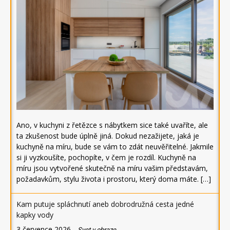
Ano, v kuchyni z řetězce s nábytkem sice také uvaříte, ale
ta zkušenost bude úplně jiná. Dokud nezažijete, jaká je
kuchyně na míru, bude se vám to zdát neuvěřitelné. Jakmile
si ji vyzkoušíte, pochopíte, v čem je rozdíl. Kuchyně na
míru jsou vytvořené skutečně na míru vašim představám,
požadavkům, stylu života i prostoru, který doma máte. […]
Kam putuje spláchnutí aneb dobrodružná cesta jedné
kapky vody
3 července 2026
-
Svet v obraze