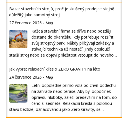
Bazar stavebních strojů, proč je zkušený prodejce stejně
důležitý jako samotný stroj
27 července 2026
-
Mag
Každá stavební firma se dříve nebo později
dostane do okamžiku, kdy potřebuje rozšířit
svůj strojový park. Někdy přibývají zakázky a
stávající technika už nestačí. Jindy doslouží
starší stroj nebo se objeví příležitost vstoupit do nového…
Jak vybrat relaxační křeslo ZERO GRAVITY na léto
24 července 2026
-
Mag
Letní odpoledne přímo volá po chvíli oddechu
na zahradě nebo terase. Aby byl odpočinek
opravdu hluboký, záleží především na tom, do
čeho si sednete. Relaxační křesla s polohou
stavu beztíže, označovanou jako Zero Gravity, se…