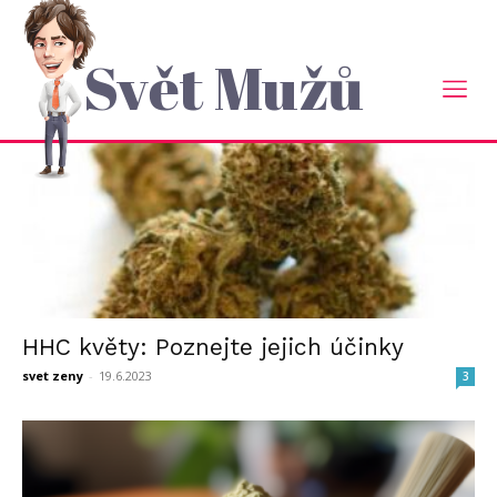
Domů
2023
Červen
Měsíční Archiv: Červen 2023
Svět Mužů
HHC květy: Poznejte jejich účinky
svet zeny
-
19.6.2023
3