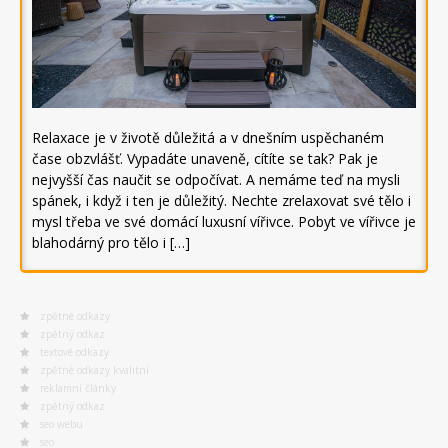
Relaxace je v životě důležitá a v dnešním uspěchaném
čase obzvlášť. Vypadáte unaveně, cítíte se tak? Pak je
nejvyšší čas naučit se odpočívat. A nemáme teď na mysli
spánek, i když i ten je důležitý. Nechte zrelaxovat své tělo i
mysl třeba ve své domácí luxusní vířivce. Pobyt ve vířivce je
blahodárný pro tělo i […]
zpětné odkazy
zpětný odkaz
textové odkazy
zpětné odkazy kvalitní
reklamní články
zpětný odkaz
seo webu
seo