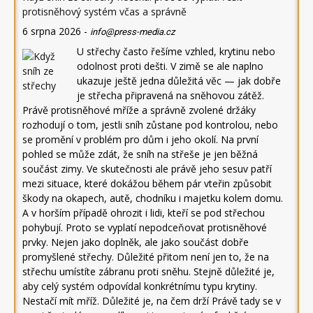
protisněhový systém včas a správně
6 srpna 2026
-
info@press-media.cz
U střechy často řešíme vzhled, krytinu nebo
odolnost proti dešti. V zimě se ale naplno
ukazuje ještě jedna důležitá věc — jak dobře
je střecha připravená na sněhovou zátěž.
Právě protisněhové mříže a správně zvolené držáky
rozhodují o tom, jestli sníh zůstane pod kontrolou, nebo
se promění v problém pro dům i jeho okolí. Na první
pohled se může zdát, že sníh na střeše je jen běžná
součást zimy. Ve skutečnosti ale právě jeho sesuv patří
mezi situace, které dokážou během pár vteřin způsobit
škody na okapech, autě, chodníku i majetku kolem domu.
A v horším případě ohrozit i lidi, kteří se pod střechou
pohybují. Proto se vyplatí nepodceňovat protisněhové
prvky. Nejen jako doplněk, ale jako součást dobře
promyšlené střechy. Důležité přitom není jen to, že na
střechu umístíte zábranu proti sněhu. Stejně důležité je,
aby celý systém odpovídal konkrétnímu typu krytiny.
Nestačí mít mříž. Důležité je, na čem drží Právě tady se v