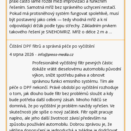
praxi často láme rozdíl mezi improvizací a funkčním
řešením. Samotná mříž bez správného uchycení nestačí.
Pokud má protisněhový systém fungovat spolehlivě, musí
být postavený jako celek — tedy vhodná mříž a k ní
odpovídající držák podle typu střechy. Základním prvkem
takového řešení je SNEHOMRIZ. Mříž o délce 2 m a …
Čištění DPF filtrů a správná péče po vyčištění
4 srpna 2026
-
info@press-media.cz
Profesionálně vyčištěný filtr pevných částic
dokáže vrátit dieselovému automobilu původní
výkon, snížit spotřebu paliva a obnovit
správnou funkci emisního systému. Tím ale
péče o DPF nekončí. Právě období po vyčištění rozhoduje
o tom, jak dlouho bude filtr bez problémů sloužit a kdy
bude potřeba další odborný zásah. Mnoho řidičů se
domnívá, že po vyčištění je problém navždy vyřešen. Ve
skutečnosti jde spíše o nový začátek. Filtr opět pracuje
naplno, ale jeho další životnost závisí především na
způsobu používání automobilu. Dobrou zprávou je, že
většina doporučení je jednoduchá a zvládne je dodržovat