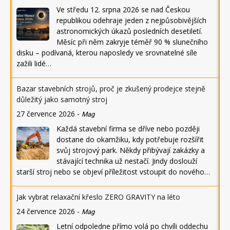
Ve středu 12. srpna 2026 se nad Českou
republikou odehraje jeden z nejpůsobivějších
astronomických úkazů posledních desetiletí.
Měsíc při něm zakryje téměř 90 % slunečního
disku – podívaná, kterou naposledy ve srovnatelné síle
zažili lidé…
Bazar stavebních strojů, proč je zkušený prodejce stejně
důležitý jako samotný stroj
27 července 2026
-
Mag
Každá stavební firma se dříve nebo později
dostane do okamžiku, kdy potřebuje rozšířit
svůj strojový park. Někdy přibývají zakázky a
stávající technika už nestačí. Jindy doslouží
starší stroj nebo se objeví příležitost vstoupit do nového…
Jak vybrat relaxační křeslo ZERO GRAVITY na léto
24 července 2026
-
Mag
Letní odpoledne přímo volá po chvíli oddechu