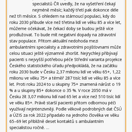
specialistů ČR uvedly, že na vyšetření čekají
nejméně měsíc; každý třetí pak dokonce déle
než tři měsíce. S ohledem na stárnoucí populaci, kdy do
roku 2030 přibude více než třetina lidí ve věku 85 a více let,
můžeme očekávat, že čekací doby se budou ještě více
prodlužovat. To bude mít negativní dopady na zdravotní
stav populace. Přitom aktuální nedohoda mezi
ambulantními specialisty a zdravotními pojišťovnami může
celou situaci ještě významně zhoršit. Nejrychleji přibývají
pacienti s nejvyšší potřebou péče Střední varianta projekce
Českého statistického úřadu předpokládá, že na začátku
roku 2030 bude v Česku 2,37 milionu lidí ve věku 65+, 1,22
milionu ve věku 75+ a téměř 287 tisíc lidí ve věku 85 a více
let. Proti roku 2024 to u skupiny 75+ znamená nárůst o 19
% a u skupiny 85+ dokonce o 35 %. V roce 2050 má v
Česku žít 3,07 milionu lidí nad 65 let a více než 510 tisíc lidí
ve věku 85+. Právě starší pacienti přitom odbornou péči
využívají nejintenzivněji. Podle věkově podrobných dat ČSÚ
a ÚZIS za rok 2022 připadalo na jednoho člověka ve věku
65–69 let přibližně deset kontaktů s ambulantním
specialistou ročně. …