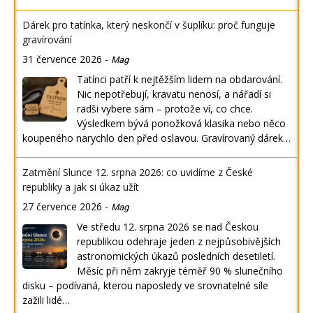
Dárek pro tatínka, který neskončí v šuplíku: proč funguje
gravírování
31 července 2026
-
Mag
Tatínci patří k nejtěžším lidem na obdarování.
Nic nepotřebují, kravatu nenosí, a nářadí si
radši vybere sám – protože ví, co chce.
Výsledkem bývá ponožková klasika nebo něco
koupeného narychlo den před oslavou. Gravírovaný dárek…
Zatmění Slunce 12. srpna 2026: co uvidíme z České
republiky a jak si úkaz užít
27 července 2026
-
Mag
Ve středu 12. srpna 2026 se nad Českou
republikou odehraje jeden z nejpůsobivějších
astronomických úkazů posledních desetiletí.
Měsíc při něm zakryje téměř 90 % slunečního
disku – podívaná, kterou naposledy ve srovnatelné síle
zažili lidé…