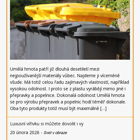
Umělá hmota patří již dlouhá desetiletí mezi
nejpoužívanější materiály vůbec. Najdeme ji víceméně
všude. Má totiž celou řadu zajímavých vlastností, například
vysokou odolnost. I proto se z plastu vyrábějí mimo jiné i
přepravky a popelnice. Dokonalá odolnost Umělá hmota
se pro výrobu přepravek a popelnic hodí téměř dokonale.
Oba tyto produkty totiž musí být maximálně […]
Luxusní vířivku si můžete dovolit i vy
20 února 2026
-
Svet v obraze