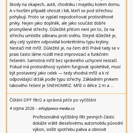
škody na okapech, autě, chodníku i majetku kolem domu.
A v horším případě ohrozit i lidi, kteří se pod střechou
pohybují. Proto se vyplatí nepodceňovat protisněhové
prvky. Nejen jako doplněk, ale jako součást dobře
promyšlené střechy. Důležité přitom není jen to, že na
střechu umístíte zábranu proti sněhu. Stejně důležité je,
aby celý systém odpovídal konkrétnímu typu krytiny.
Nestačí mít mříž. Důležité je, na čem drží Právě tady se v
praxi často láme rozdíl mezi improvizací a funkčním
řešením. Samotná mříž bez správného uchycení nestačí.
Pokud má protisněhový systém fungovat spolehlivě, musí
být postavený jako celek — tedy vhodná mříž a k ní
odpovídající držák podle typu střechy. Základním prvkem
takového řešení je SNEHOMRIZ. Mříž o délce 2 m a …
Čištění DPF filtrů a správná péče po vyčištění
4 srpna 2026
-
info@press-media.cz
Profesionálně vyčištěný filtr pevných částic
dokáže vrátit dieselovému automobilu původní
výkon, snížit spotřebu paliva a obnovit