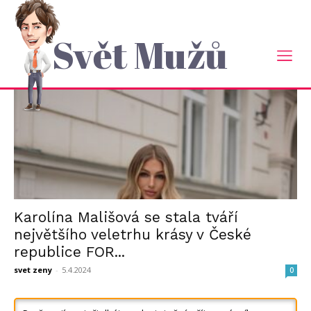
Domů
Tagy
For Beauty
štítek: For Beauty
Svět Mužů
Karolína Mališová se stala tváří
největšího veletrhu krásy v České
republice FOR...
svet zeny
-
5.4.2024
0