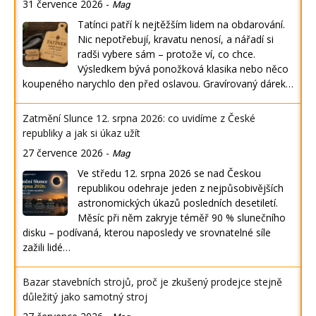
31 července 2026
-
Mag
Tatínci patří k nejtěžším lidem na obdarování.
Nic nepotřebují, kravatu nenosí, a nářadí si
radši vybere sám – protože ví, co chce.
Výsledkem bývá ponožková klasika nebo něco
koupeného narychlo den před oslavou. Gravírovaný dárek…
Zatmění Slunce 12. srpna 2026: co uvidíme z České
republiky a jak si úkaz užít
27 července 2026
-
Mag
Ve středu 12. srpna 2026 se nad Českou
republikou odehraje jeden z nejpůsobivějších
astronomických úkazů posledních desetiletí.
Měsíc při něm zakryje téměř 90 % slunečního
disku – podívaná, kterou naposledy ve srovnatelné síle
zažili lidé…
Bazar stavebních strojů, proč je zkušený prodejce stejně
důležitý jako samotný stroj