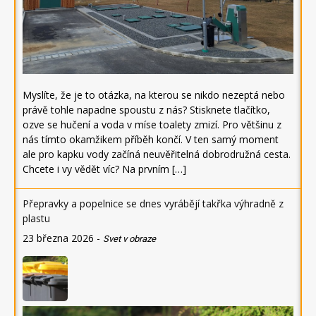
Myslíte, že je to otázka, na kterou se nikdo nezeptá nebo
právě tohle napadne spoustu z nás? Stisknete tlačítko,
ozve se hučení a voda v míse toalety zmizí. Pro většinu z
nás tímto okamžikem příběh končí. V ten samý moment
ale pro kapku vody začíná neuvěřitelná dobrodružná cesta.
Chcete i vy vědět víc? Na prvním […]
Přepravky a popelnice se dnes vyrábějí takřka výhradně z
plastu
23 března 2026
-
Svet v obraze