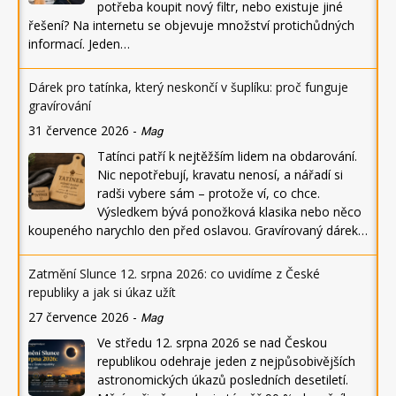
potřeba koupit nový filtr, nebo existuje jiné
řešení? Na internetu se objevuje množství protichůdných
informací. Jeden…
Dárek pro tatínka, který neskončí v šuplíku: proč funguje
gravírování
31 července 2026
-
Mag
Tatínci patří k nejtěžším lidem na obdarování.
Nic nepotřebují, kravatu nenosí, a nářadí si
radši vybere sám – protože ví, co chce.
Výsledkem bývá ponožková klasika nebo něco
koupeného narychlo den před oslavou. Gravírovaný dárek…
Zatmění Slunce 12. srpna 2026: co uvidíme z České
republiky a jak si úkaz užít
27 července 2026
-
Mag
Ve středu 12. srpna 2026 se nad Českou
republikou odehraje jeden z nejpůsobivějších
astronomických úkazů posledních desetiletí.