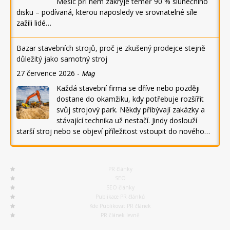
Měsíc při něm zakryje téměř 90 % slunečního
disku – podívaná, kterou naposledy ve srovnatelné síle
zažili lidé…
Bazar stavebních strojů, proč je zkušený prodejce stejně
důležitý jako samotný stroj
27 července 2026
-
Mag
Každá stavební firma se dříve nebo později
dostane do okamžiku, kdy potřebuje rozšířit
svůj strojový park. Někdy přibývají zakázky a
stávající technika už nestačí. Jindy doslouží
starší stroj nebo se objeví příležitost vstoupit do nového…
PR články
SEO
SEO články
Publikace PR článků
Kde Publikovat PR článek
PR článek levně