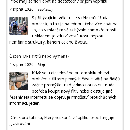
Proč mají senioři dbát na dostatečný příjem vápníku
7 srpna 2026
-
svet zeny
S přibývajícím věkem se v těle mění řada
procesů, a tak je najednou třeba více dbát na
to, co v mladším věku bývalo samozřejmostí.
Příkladem je zdraví kostí. Kosti nejsou
neměnné struktury, během celého života…
Čištění DPF filtrů nebo výměna?
4 srpna 2026
-
Mag
Když se u dieselového automobilu objeví
problém s filtrem pevných částic, většina řidičů
začne přemýšlet nad jedinou otázkou. Bude
potřeba koupit nový filtr, nebo existuje jiné
řešení? Na internetu se objevuje množství protichůdných
informací. Jeden…
Dárek pro tatínka, který neskončí v šuplíku: proč funguje
gravírování