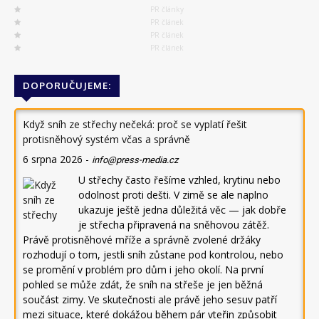
PR články
PR článek
PR článek
PR článek
DOPORUČUJEME:
Když sníh ze střechy nečeká: proč se vyplatí řešit
protisněhový systém včas a správně
6 srpna 2026
-
info@press-media.cz
U střechy často řešíme vzhled, krytinu nebo
odolnost proti dešti. V zimě se ale naplno
ukazuje ještě jedna důležitá věc — jak dobře
je střecha připravená na sněhovou zátěž.
Právě protisněhové mříže a správně zvolené držáky
rozhodují o tom, jestli sníh zůstane pod kontrolou, nebo
se promění v problém pro dům i jeho okolí. Na první
pohled se může zdát, že sníh na střeše je jen běžná
součást zimy. Ve skutečnosti ale právě jeho sesuv patří
mezi situace, které dokážou během pár vteřin způsobit