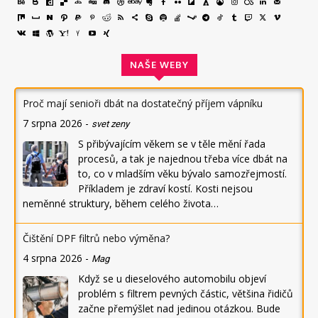
NAŠE WEBY
Proč mají senioři dbát na dostatečný příjem vápníku
7 srpna 2026
-
svet zeny
S přibývajícím věkem se v těle mění řada
procesů, a tak je najednou třeba více dbát na
to, co v mladším věku bývalo samozřejmostí.
Příkladem je zdraví kostí. Kosti nejsou
neměnné struktury, během celého života…
Čištění DPF filtrů nebo výměna?
4 srpna 2026
-
Mag
Když se u dieselového automobilu objeví
problém s filtrem pevných částic, většina řidičů
začne přemýšlet nad jedinou otázkou. Bude