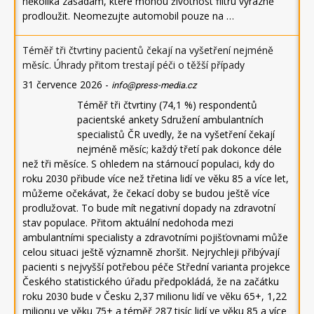
několika zásadám, které mohou životnost filtru výrazně
prodloužit. Neomezujte automobil pouze na …
Téměř tři čtvrtiny pacientů čekají na vyšetření nejméně
měsíc. Úhrady přitom trestají péči o těžší případy
31 července 2026
-
info@press-media.cz
Téměř tři čtvrtiny (74,1 %) respondentů
pacientské ankety Sdružení ambulantních
specialistů ČR uvedly, že na vyšetření čekají
nejméně měsíc; každý třetí pak dokonce déle
než tři měsíce. S ohledem na stárnoucí populaci, kdy do
roku 2030 přibude více než třetina lidí ve věku 85 a více let,
můžeme očekávat, že čekací doby se budou ještě více
prodlužovat. To bude mít negativní dopady na zdravotní
stav populace. Přitom aktuální nedohoda mezi
ambulantními specialisty a zdravotními pojišťovnami může
celou situaci ještě významně zhoršit. Nejrychleji přibývají
pacienti s nejvyšší potřebou péče Střední varianta projekce
Českého statistického úřadu předpokládá, že na začátku
roku 2030 bude v Česku 2,37 milionu lidí ve věku 65+, 1,22
milionu ve věku 75+ a téměř 287 tisíc lidí ve věku 85 a více