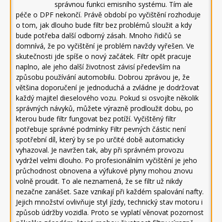
správnou funkci emisního systému. Tím ale
péče o DPF nekončí. Právě období po vyčištění rozhoduje
o tom, jak dlouho bude filtr bez problémů sloužit a kdy
bude potřeba další odborný zásah. Mnoho řidičů se
domnívá, že po vyčištění je problém navždy vyřešen. Ve
skutečnosti jde spíše o nový začátek. Filtr opět pracuje
naplno, ale jeho další životnost závisí především na
způsobu používání automobilu. Dobrou zprávou je, že
většina doporučení je jednoduchá a zvládne je dodržovat
každý majitel dieselového vozu. Pokud si osvojíte několik
správných návyků, můžete výrazně prodloužit dobu, po
kterou bude filtr fungovat bez potíží. Vyčištěný filtr
potřebuje správné podmínky Filtr pevných částic není
spotřební díl, který by se po určité době automaticky
vyhazoval. Je navržen tak, aby při správném provozu
vydržel velmi dlouho. Po profesionálním vyčištění je jeho
průchodnost obnovena a výfukové plyny mohou znovu
volně proudit. To ale neznamená, že se filtr už nikdy
nezačne zanášet. Saze vznikají při každém spalování nafty.
Jejich množství ovlivňuje styl jízdy, technický stav motoru i
způsob údržby vozidla. Proto se vyplatí věnovat pozornost