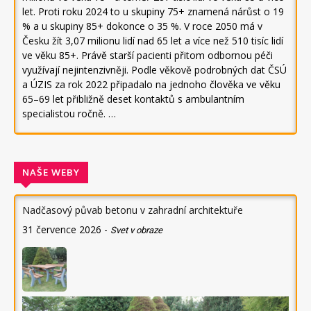
let. Proti roku 2024 to u skupiny 75+ znamená nárůst o 19
% a u skupiny 85+ dokonce o 35 %. V roce 2050 má v
Česku žít 3,07 milionu lidí nad 65 let a více než 510 tisíc lidí
ve věku 85+. Právě starší pacienti přitom odbornou péči
využívají nejintenzivněji. Podle věkově podrobných dat ČSÚ
a ÚZIS za rok 2022 připadalo na jednoho člověka ve věku
65–69 let přibližně deset kontaktů s ambulantním
specialistou ročně. …
NAŠE WEBY
Nadčasový půvab betonu v zahradní architektuře
31 července 2026
-
Svet v obraze