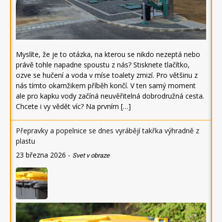
Myslíte, že je to otázka, na kterou se nikdo nezeptá nebo
právě tohle napadne spoustu z nás? Stisknete tlačítko,
ozve se hučení a voda v míse toalety zmizí. Pro většinu z
nás tímto okamžikem příběh končí. V ten samý moment
ale pro kapku vody začíná neuvěřitelná dobrodružná cesta.
Chcete i vy vědět víc? Na prvním […]
Přepravky a popelnice se dnes vyrábějí takřka výhradně z
plastu
23 března 2026
-
Svet v obraze