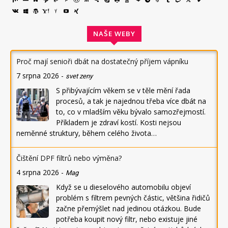
NAŠE WEBY
Proč mají senioři dbát na dostatečný příjem vápníku
7 srpna 2026
-
svet zeny
S přibývajícím věkem se v těle mění řada
procesů, a tak je najednou třeba více dbát na
to, co v mladším věku bývalo samozřejmostí.
Příkladem je zdraví kostí. Kosti nejsou
neměnné struktury, během celého života…
Čištění DPF filtrů nebo výměna?
4 srpna 2026
-
Mag
Když se u dieselového automobilu objeví
problém s filtrem pevných částic, většina řidičů
začne přemýšlet nad jedinou otázkou. Bude
potřeba koupit nový filtr, nebo existuje jiné