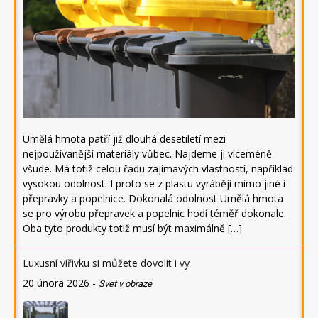
Umělá hmota patří již dlouhá desetiletí mezi
nejpoužívanější materiály vůbec. Najdeme ji víceméně
všude. Má totiž celou řadu zajímavých vlastností, například
vysokou odolnost. I proto se z plastu vyrábějí mimo jiné i
přepravky a popelnice. Dokonalá odolnost Umělá hmota
se pro výrobu přepravek a popelnic hodí téměř dokonale.
Oba tyto produkty totiž musí být maximálně […]
Luxusní vířivku si můžete dovolit i vy
20 února 2026
-
Svet v obraze