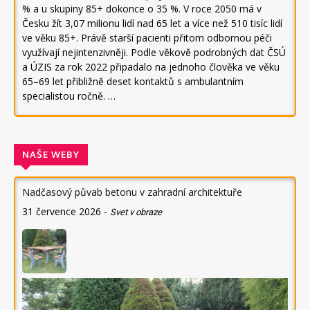
% a u skupiny 85+ dokonce o 35 %. V roce 2050 má v
Česku žít 3,07 milionu lidí nad 65 let a více než 510 tisíc lidí
ve věku 85+. Právě starší pacienti přitom odbornou péči
využívají nejintenzivněji. Podle věkově podrobných dat ČSÚ
a ÚZIS za rok 2022 připadalo na jednoho člověka ve věku
65–69 let přibližně deset kontaktů s ambulantním
specialistou ročně. …
NAŠE WEBY
Nadčasový půvab betonu v zahradní architektuře
31 července 2026
-
Svet v obraze