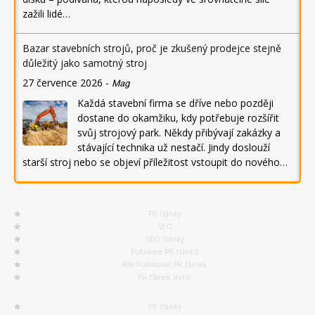
zažili lidé…
Bazar stavebních strojů, proč je zkušený prodejce stejně
důležitý jako samotný stroj
27 července 2026
-
Mag
Každá stavební firma se dříve nebo později
dostane do okamžiku, kdy potřebuje rozšířit
svůj strojový park. Někdy přibývají zakázky a
stávající technika už nestačí. Jindy doslouží
starší stroj nebo se objeví příležitost vstoupit do nového…
PR články
SEO
SEO články
Publikace PR článků
Kde Publikovat PR článek
PR článek levně
PR články