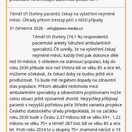
Téměř tři čtvrtiny pacientů čekají na vyšetření nejméně
měsíc. Úhrady přitom trestají péči o těžší případy
31 července 2026
-
info@press-media.cz
Téměř tři čtvrtiny (74,1 %) respondentů
pacientské ankety Sdružení ambulantních
specialistů ČR uvedly, že na vyšetření čekají
nejméně měsíc; každý třetí pak dokonce déle
než tři měsíce. S ohledem na stárnoucí populaci, kdy do
roku 2030 přibude více než třetina lidí ve věku 85 a více let,
můžeme očekávat, že čekací doby se budou ještě více
prodlužovat. To bude mít negativní dopady na zdravotní
stav populace. Přitom aktuální nedohoda mezi
ambulantními specialisty a zdravotními pojišťovnami může
celou situaci ještě významně zhoršit. Nejrychleji přibývají
pacienti s nejvyšší potřebou péče Střední varianta projekce
Českého statistického úřadu předpokládá, že na začátku
roku 2030 bude v Česku 2,37 milionu lidí ve věku 65+, 1,22
milionu ve věku 75+ a téměř 287 tisíc lidí ve věku 85 a více
let. Proti roku 2024 to u skupiny 75+ znamená nárůst o 19