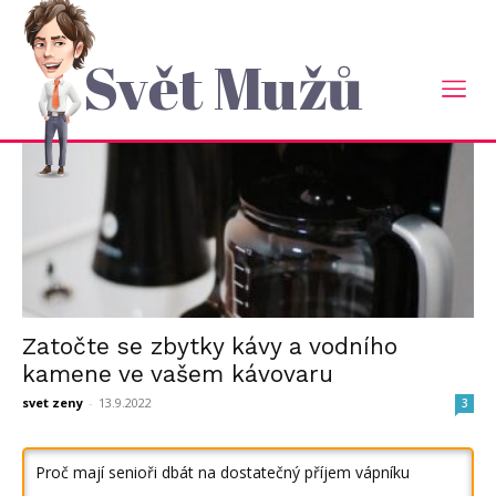
Domů
Tagy
Kávovar
štítek: kávovar
Svět Mužů
Zatočte se zbytky kávy a vodního
kamene ve vašem kávovaru
svet zeny
-
13.9.2022
3
Proč mají senioři dbát na dostatečný příjem vápníku