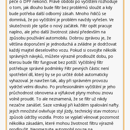
péče o DPF nekončí. Právě období po vyčištění rozhoduje
o tom, jak dlouho bude filtr bez problémů sloužit a kdy
bude potřeba další odborný zásah. Mnoho řidičů se
domnívá, že po vyčištění je problém navždy vyřešen. Ve
skutečnosti jde spíše o nový začátek. Filtr opět pracuje
naplno, ale jeho další životnost závisí především na
způsobu používání automobilu. Dobrou zprávou je, že
většina doporučení je jednoduchá a zvládne je dodržovat
každý majitel dieselového vozu. Pokud si osvojíte několik
správných návyků, můžete výrazně prodloužit dobu, po
kterou bude filtr fungovat bez potíží. Vyčištěný filtr
potřebuje správné podmínky Filtr pevných částic není
spotřební díl, který by se po určité době automaticky
vyhazoval. Je navržen tak, aby při správném provozu
vydržel velmi dlouho. Po profesionálním vyčištění je jeho
průchodnost obnovena a výfukové plyny mohou znovu
volně proudit. To ale neznamená, že se filtr už nikdy
nezačne zanášet. Saze vznikají při každém spalování nafty.
Jejich množství ovlivňuje styl jízdy, technický stav motoru i
způsob údržby vozidla. Proto se vyplatí věnovat pozornost
několika zásadám, které mohou životnost filtru výrazně
prodloužit. Neomezujte automobil pouze na …