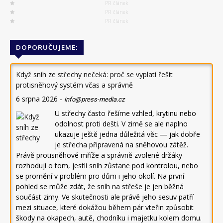
PR článek
PR článek
PR článek
DOPORUČUJEME:
Když sníh ze střechy nečeká: proč se vyplatí řešit
protisněhový systém včas a správně
6 srpna 2026
-
info@press-media.cz
U střechy často řešíme vzhled, krytinu nebo
odolnost proti dešti. V zimě se ale naplno
ukazuje ještě jedna důležitá věc — jak dobře
je střecha připravená na sněhovou zátěž.
Právě protisněhové mříže a správně zvolené držáky
rozhodují o tom, jestli sníh zůstane pod kontrolou, nebo
se promění v problém pro dům i jeho okolí. Na první
pohled se může zdát, že sníh na střeše je jen běžná
součást zimy. Ve skutečnosti ale právě jeho sesuv patří
mezi situace, které dokážou během pár vteřin způsobit
škody na okapech, autě, chodníku i majetku kolem domu.