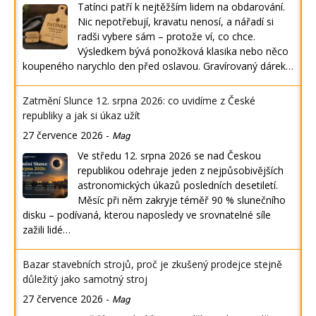
Tatínci patří k nejtěžším lidem na obdarování.
Nic nepotřebují, kravatu nenosí, a nářadí si
radši vybere sám – protože ví, co chce.
Výsledkem bývá ponožková klasika nebo něco
koupeného narychlo den před oslavou. Gravírovaný dárek…
Zatmění Slunce 12. srpna 2026: co uvidíme z České
republiky a jak si úkaz užít
27 července 2026
-
Mag
Ve středu 12. srpna 2026 se nad Českou
republikou odehraje jeden z nejpůsobivějších
astronomických úkazů posledních desetiletí.
Měsíc při něm zakryje téměř 90 % slunečního
disku – podívaná, kterou naposledy ve srovnatelné síle
zažili lidé…
Bazar stavebních strojů, proč je zkušený prodejce stejně
důležitý jako samotný stroj
27 července 2026
-
Mag