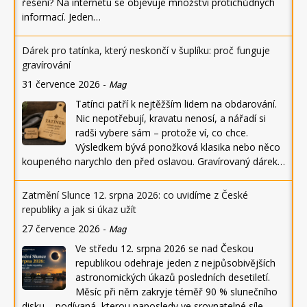
řešení? Na internetu se objevuje množství protichůdných
informací. Jeden…
Dárek pro tatínka, který neskončí v šuplíku: proč funguje
gravírování
31 července 2026
-
Mag
Tatínci patří k nejtěžším lidem na obdarování.
Nic nepotřebují, kravatu nenosí, a nářadí si
radši vybere sám – protože ví, co chce.
Výsledkem bývá ponožková klasika nebo něco
koupeného narychlo den před oslavou. Gravírovaný dárek…
Zatmění Slunce 12. srpna 2026: co uvidíme z České
republiky a jak si úkaz užít
27 července 2026
-
Mag
Ve středu 12. srpna 2026 se nad Českou
republikou odehraje jeden z nejpůsobivějších
astronomických úkazů posledních desetiletí.
Měsíc při něm zakryje téměř 90 % slunečního
disku – podívaná, kterou naposledy ve srovnatelné síle