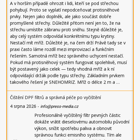
A v horším případě ohrozit i lidi, kteří se pod střechou
pohybují. Proto se vyplatí nepodceňovat protisněhové
prvky. Nejen jako doplněk, ale jako součást dobře
promyšlené střechy. Důležité přitom není jen to, že na
střechu umístíte zábranu proti sněhu. Stejně důležité je,
aby celý systém odpovídal konkrétnímu typu krytiny.
Nestačí mít mříž. Důležité je, na čem drží Právě tady se v
praxi často láme rozdíl mezi improvizací a funkčním
řešením. Samotná mříž bez správného uchycení nestačí.
Pokud má protisněhový systém fungovat spolehlivě, musí
být postavený jako celek — tedy vhodná mříž a k ní
odpovídající držák podle typu střechy. Základním prvkem
takového řešení je SNEHOMRIZ. Mříž o délce 2 m a …
Čištění DPF filtrů a správná péče po vyčištění
4 srpna 2026
-
info@press-media.cz
Profesionálně vyčištěný filtr pevných částic
dokáže vrátit dieselovému automobilu původní
výkon, snížit spotřebu paliva a obnovit
správnou funkci emisního systému. Tím ale