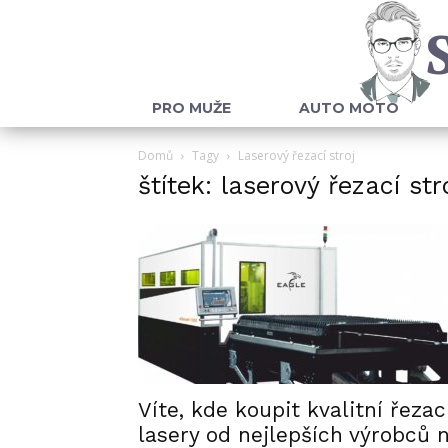
PRO MUŽE
AUTO MOTO
Domů
Tagy
Laserový řezací stroj
štítek: laserový řezací str
Víte, kde koupit kvalitní řezac
lasery od nejlepších výrobců 