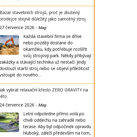
Bazar stavebních strojů, proč je zkušený
prodejce stejně důležitý jako samotný stroj
27 července 2026
-
Mag
Každá stavební firma se dříve
nebo později dostane do
okamžiku, kdy potřebuje rozšířit
svůj strojový park. Někdy přibývají
zakázky a stávající technika už nestačí. Jindy
doslouží starší stroj nebo se objeví příležitost
vstoupit do nového…
Jak vybrat relaxační křeslo ZERO GRAVITY na
léto
24 července 2026
-
Mag
Letní odpoledne přímo volá po
chvíli oddechu na zahradě nebo
terase. Aby byl odpočinek opravdu
hluboký, záleží především na tom,