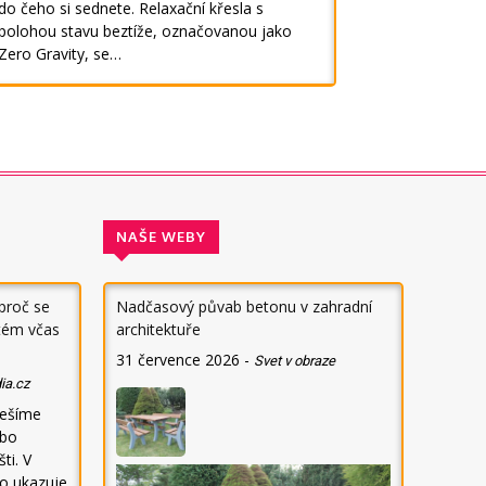
do čeho si sednete. Relaxační křesla s
polohou stavu beztíže, označovanou jako
Zero Gravity, se…
NAŠE WEBY
 proč se
Nadčasový půvab betonu v zahradní
stém včas
architektuře
31 července 2026
-
Svet v obraze
ia.cz
řešíme
ebo
ti. V
no ukazuje