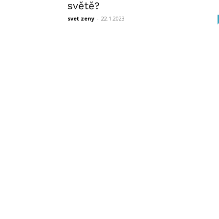
světě?
svet zeny
-
22.1.2023