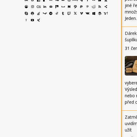
jiné ř
množs
Jeden
Dárek 
šuplík
31 če
vybere
Výsle
nebo 
před 
Zatmě
uvidím
užít