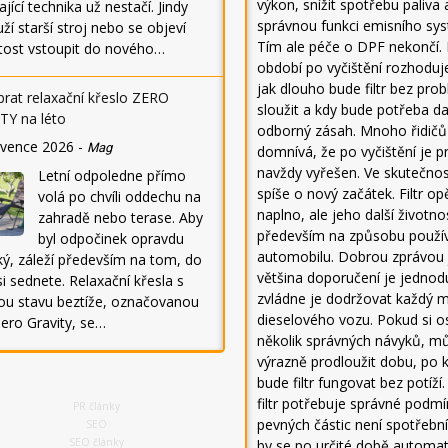
výkon, snížit spotřebu paliva
ající technika už nestačí. Jindy
správnou funkci emisního sy
ží starší stroj nebo se objeví
Tím ale péče o DPF nekončí.
itost vstoupit do nového…
období po vyčištění rozhoduj
jak dlouho bude filtr bez pro
brat relaxační křeslo ZERO
sloužit a kdy bude potřeba da
TY na léto
odborný zásah. Mnoho řidičů
rvence 2026
-
Mag
domnívá, že po vyčištění je 
navždy vyřešen. Ve skutečnos
Letní odpoledne přímo
spíše o nový začátek. Filtr op
volá po chvíli oddechu na
naplno, ale jeho další životno
zahradě nebo terase. Aby
především na způsobu použí
byl odpočinek opravdu
automobilu. Dobrou zprávou 
ký, záleží především na tom, do
většina doporučení je jednod
i sednete. Relaxační křesla s
zvládne je dodržovat každý m
ou stavu beztíže, označovanou
dieselového vozu. Pokud si o
ero Gravity, se…
několik správných návyků, m
výrazně prodloužit dobu, po 
bude filtr fungovat bez potíží.
filtr potřebuje správné podmín
PR články
pevných částic není spotřební 
SEO
SEO články
by se po určité době automat