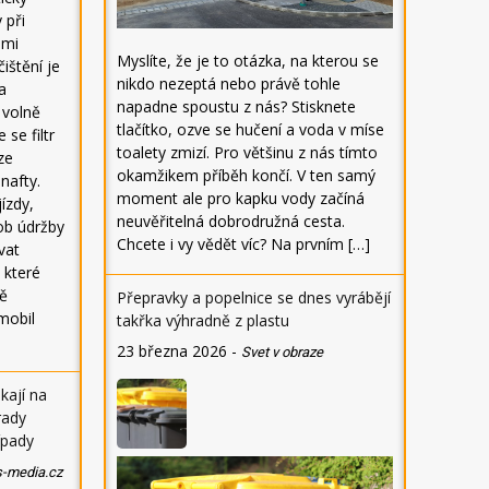
 při
lmi
Myslíte, že je to otázka, na kterou se
ištění je
nikdo nezeptá nebo právě tohle
a
napadne spoustu z nás? Stisknete
 volně
tlačítko, ozve se hučení a voda v míse
se filtr
toalety zmizí. Pro většinu z nás tímto
ze
okamžikem příběh končí. V ten samý
nafty.
moment ale pro kapku vody začíná
jízdy,
neuvěřitelná dobrodružná cesta.
ob údržby
Chcete i vy vědět víc? Na prvním […]
vat
 které
ně
Přepravky a popelnice se dnes vyrábějí
mobil
takřka výhradně z plastu
23 března 2026
-
Svet v obraze
kají na
rady
řípady
s-media.cz