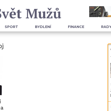
Svět Mužů
SPORT
BYDLENÍ
FINANCE
RADY
oj
í
na