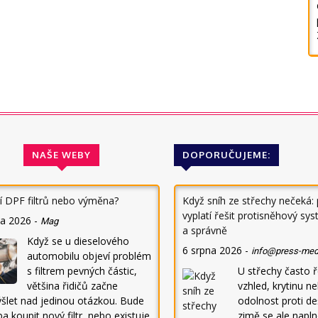
NAŠE WEBY
DOPORUČUJEME:
ní DPF filtrů nebo výměna?
Když sníh ze střechy nečeká:
vyplatí řešit protisněhový sy
na 2026
-
Mag
a správně
Když se u dieselového
6 srpna 2026
-
info@press-med
automobilu objeví problém
s filtrem pevných částic,
U střechy často 
většina řidičů začne
vzhled, krytinu n
šlet nad jedinou otázkou. Bude
odolnost proti deš
a koupit nový filtr, nebo existuje
zimě se ale napl