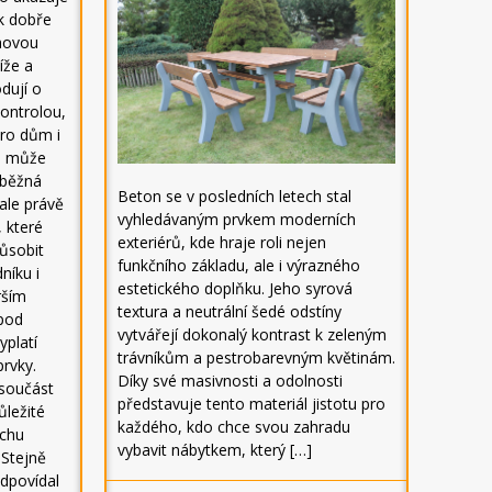
ak dobře
ěhovou
íže a
dují o
kontrolou,
ro dům i
se může
n běžná
Beton se v posledních letech stal
ale právě
vyhledávaným prvkem moderních
, které
exteriérů, kde hraje roli nejen
ůsobit
funkčního základu, ale i výrazného
níku i
estetického doplňku. Jeho syrová
rším
textura a neutrální šedé odstíny
 pod
vytvářejí dokonalý kontrast k zeleným
yplatí
trávníkům a pestrobarevným květinám.
rvky.
Díky své masivnosti a odolnosti
 součást
představuje tento materiál jistotu pro
ůležité
každého, kdo chce svou zahradu
echu
vybavit nábytkem, který […]
 Stejně
odpovídal