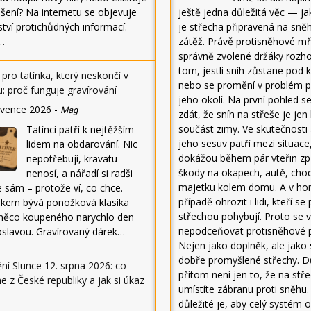
ešení? Na internetu se objevuje
ještě jedna důležitá věc — j
tví protichůdných informací.
je střecha připravená na sn
…
zátěž. Právě protisněhové mř
správně zvolené držáky rozho
tom, jestli sníh zůstane pod 
pro tatínka, který neskončí v
nebo se promění v problém p
u: proč funguje gravírování
jeho okolí. Na první pohled 
rvence 2026
-
Mag
zdát, že sníh na střeše je je
součást zimy. Ve skutečnosti 
Tatínci patří k nejtěžším
jeho sesuv patří mezi situace
lidem na obdarování. Nic
dokážou během pár vteřin zp
nepotřebují, kravatu
škody na okapech, autě, chod
nenosí, a nářadí si radši
majetku kolem domu. A v ho
 sám – protože ví, co chce.
případě ohrozit i lidi, kteří se
dkem bývá ponožková klasika
střechou pohybují. Proto se v
něco koupeného narychlo den
nepodceňovat protisněhové p
oslavou. Gravírovaný dárek…
Nejen jako doplněk, ale jako
dobře promyšlené střechy. D
ní Slunce 12. srpna 2026: co
přitom není jen to, že na stř
e z České republiky a jak si úkaz
umístíte zábranu proti sněhu.
důležité je, aby celý systém 