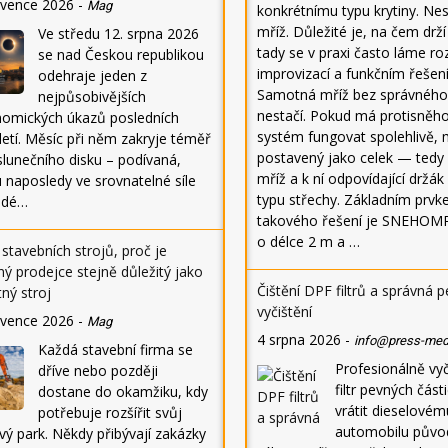
rvence 2026
-
Mag
konkrétnímu typu krytiny. Nes
mříž. Důležité je, na čem drž
Ve středu 12. srpna 2026
tady se v praxi často láme ro
se nad Českou republikou
improvizací a funkčním řešen
odehraje jeden z
Samotná mříž bez správného
nejpůsobivějších
nestačí. Pokud má protisněh
nomických úkazů posledních
systém fungovat spolehlivě, 
letí. Měsíc při něm zakryje téměř
postavený jako celek — tedy
slunečního disku – podívaná,
mříž a k ní odpovídající držák
 naposledy ve srovnatelné síle
typu střechy. Základním prv
lidé…
takového řešení je SNEHOMR
o délce 2 m a …
stavebních strojů, proč je
ý prodejce stejně důležitý jako
Čištění DPF filtrů a správná 
ný stroj
vyčištění
rvence 2026
-
Mag
4 srpna 2026
-
info@press-med
Každá stavební firma se
Profesionálně vy
dříve nebo později
filtr pevných čás
dostane do okamžiku, kdy
vrátit dieselovém
potřebuje rozšířit svůj
automobilu půvo
vý park. Někdy přibývají zakázky