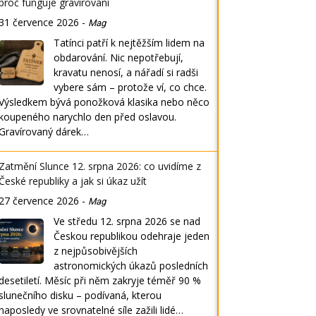
proč funguje gravírování
31 července 2026
-
Mag
Tatínci patří k nejtěžším lidem na
obdarování. Nic nepotřebují,
kravatu nenosí, a nářadí si radši
vybere sám – protože ví, co chce.
Výsledkem bývá ponožková klasika nebo něco
koupeného narychlo den před oslavou.
Gravírovaný dárek…
Zatmění Slunce 12. srpna 2026: co uvidíme z
České republiky a jak si úkaz užít
27 července 2026
-
Mag
Ve středu 12. srpna 2026 se nad
Českou republikou odehraje jeden
z nejpůsobivějších
astronomických úkazů posledních
desetiletí. Měsíc při něm zakryje téměř 90 %
slunečního disku – podívaná, kterou
naposledy ve srovnatelné síle zažili lidé…