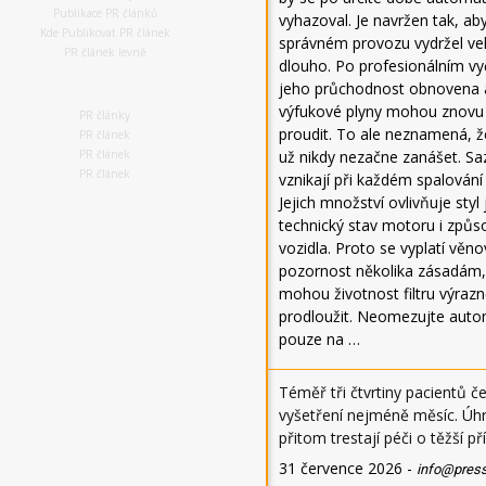
Publikace PR článků
vyhazoval. Je navržen tak, aby
Kde Publikovat PR článek
správném provozu vydržel ve
PR článek levně
dlouho. Po profesionálním vyč
jeho průchodnost obnovena 
výfukové plyny mohou znovu
PR články
proudit. To ale neznamená, že 
PR článek
PR článek
už nikdy nezačne zanášet. Sa
PR článek
vznikají při každém spalování 
Jejich množství ovlivňuje styl 
technický stav motoru i způs
vozidla. Proto se vyplatí věno
pozornost několika zásadám,
mohou životnost filtru výraz
prodloužit. Neomezujte auto
pouze na …
Téměř tři čtvrtiny pacientů če
vyšetření nejméně měsíc. Úh
přitom trestají péči o těžší p
31 července 2026
-
info@pres