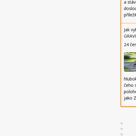
a stáv
doslou
přílež
Jak vy
GRAVI
24 če
hlubo
čeho s
poloh
jako Z