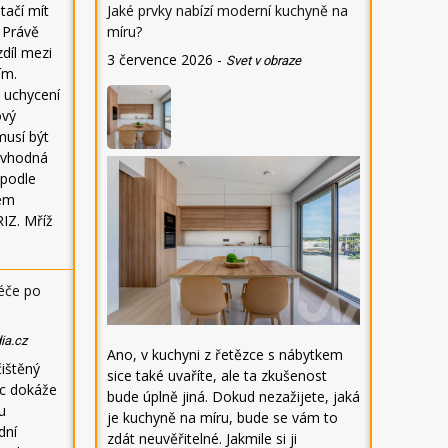
Jaké prvky nabízí moderní kuchyně na
tačí mít
míru?
í Právě
zdíl mezi
3 července 2026
-
Svet v obraze
ím.
 uchycení
ový
musí být
 vhodná
 podle
kem
IZ. Mříž
péče po
ia.cz
Ano, v kuchyni z řetězce s nábytkem
čištěný
sice také uvaříte, ale ta zkušenost
tic dokáže
bude úplně jiná. Dokud nezažijete, jaká
u
je kuchyně na míru, bude se vám to
dní
zdát neuvěřitelné. Jakmile si ji