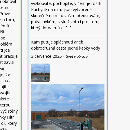
 a obnovit
vyzkoušíte, pochopíte, v čem je rozdíl.
stému.
Kuchyně na míru jsou vytvořené
 Právě
skutečně na míru vašim představám,
e o tom,
požadavkům, stylu života i prostoru,
blémů
který doma máte. […]
lší
 se
Kam putuje spláchnutí aneb
problém
dobrodružná cesta jedné kapky vody
ti jde
3 července 2026
-
ět pracuje
Svet v obraze
st závisí
vání
je, že
uchá a
ajitel
svojíte
ůžete
kterou
 Vyčištěný
ky Filtr
díl, který
icky