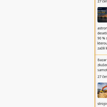
27 če
astro
deseti
90 % 
kterou
zažili 
Bazar 
zkušen
samot
27 če
strojo