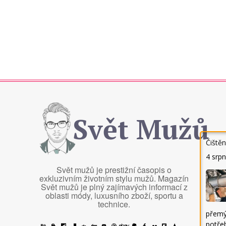
Svět Mužů
Čiště
4 srp
Svět mužů je prestižní časopis o
exkluzivním životním stylu mužů. Magazín
Svět mužů je plný zajímavých informací z
oblasti módy, luxusního zboží, sportu a
technice.
přemý
potřeb