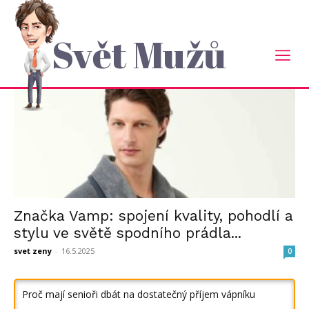
Domů
Tagy
Modapradlo
štítek: modapradlo
Svět Mužů
Značka Vamp: spojení kvality, pohodlí a
stylu ve světě spodního prádla...
svet zeny
-
16.5.2025
0
Proč mají senioři dbát na dostatečný příjem vápníku