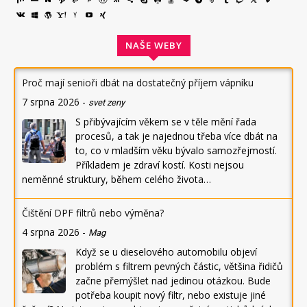
NAŠE WEBY
Proč mají senioři dbát na dostatečný příjem vápníku
7 srpna 2026
-
svet zeny
S přibývajícím věkem se v těle mění řada
procesů, a tak je najednou třeba více dbát na
to, co v mladším věku bývalo samozřejmostí.
Příkladem je zdraví kostí. Kosti nejsou
neměnné struktury, během celého života…
Čištění DPF filtrů nebo výměna?
4 srpna 2026
-
Mag
Když se u dieselového automobilu objeví
problém s filtrem pevných částic, většina řidičů
začne přemýšlet nad jedinou otázkou. Bude
potřeba koupit nový filtr, nebo existuje jiné