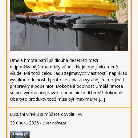
Umělá hmota patří již dlouhá desetiletí mezi
nejpoužívanější materiály vůbec. Najdeme ji víceméně
všude. Má totiž celou řadu zajímavých vlastností, například
vysokou odolnost. I proto se z plastu vyrábějí mimo jiné i
přepravky a popelnice. Dokonalá odolnost Umělá hmota
se pro výrobu přepravek a popelnic hodí téměř dokonale.
Oba tyto produkty totiž musí být maximálně […]
Luxusní vířivku si můžete dovolit i vy
20 února 2026
-
Svet v obraze