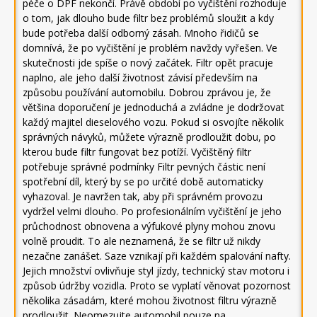
péče o DPF nekončí. Právě období po vyčištění rozhoduje
o tom, jak dlouho bude filtr bez problémů sloužit a kdy
bude potřeba další odborný zásah. Mnoho řidičů se
domnívá, že po vyčištění je problém navždy vyřešen. Ve
skutečnosti jde spíše o nový začátek. Filtr opět pracuje
naplno, ale jeho další životnost závisí především na
způsobu používání automobilu. Dobrou zprávou je, že
většina doporučení je jednoduchá a zvládne je dodržovat
každý majitel dieselového vozu. Pokud si osvojíte několik
správných návyků, můžete výrazně prodloužit dobu, po
kterou bude filtr fungovat bez potíží. Vyčištěný filtr
potřebuje správné podmínky Filtr pevných částic není
spotřební díl, který by se po určité době automaticky
vyhazoval. Je navržen tak, aby při správném provozu
vydržel velmi dlouho. Po profesionálním vyčištění je jeho
průchodnost obnovena a výfukové plyny mohou znovu
volně proudit. To ale neznamená, že se filtr už nikdy
nezačne zanášet. Saze vznikají při každém spalování nafty.
Jejich množství ovlivňuje styl jízdy, technický stav motoru i
způsob údržby vozidla. Proto se vyplatí věnovat pozornost
několika zásadám, které mohou životnost filtru výrazně
prodloužit. Neomezujte automobil pouze na …