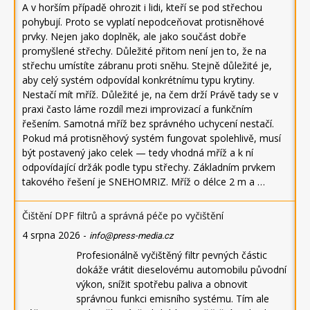
A v horším případě ohrozit i lidi, kteří se pod střechou
pohybují. Proto se vyplatí nepodceňovat protisněhové
prvky. Nejen jako doplněk, ale jako součást dobře
promyšlené střechy. Důležité přitom není jen to, že na
střechu umístíte zábranu proti sněhu. Stejně důležité je,
aby celý systém odpovídal konkrétnímu typu krytiny.
Nestačí mít mříž. Důležité je, na čem drží Právě tady se v
praxi často láme rozdíl mezi improvizací a funkčním
řešením. Samotná mříž bez správného uchycení nestačí.
Pokud má protisněhový systém fungovat spolehlivě, musí
být postavený jako celek — tedy vhodná mříž a k ní
odpovídající držák podle typu střechy. Základním prvkem
takového řešení je SNEHOMRIZ. Mříž o délce 2 m a …
Čištění DPF filtrů a správná péče po vyčištění
4 srpna 2026
-
info@press-media.cz
Profesionálně vyčištěný filtr pevných částic
dokáže vrátit dieselovému automobilu původní
výkon, snížit spotřebu paliva a obnovit
správnou funkci emisního systému. Tím ale