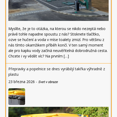
Myslíte, že je to otázka, na kterou se nikdo nezeptá nebo
právě tohle napadne spoustu z nás? Stisknete tlačítko,
ozve se hučení a voda v míse toalety zmizí. Pro většinu z
nás tímto okamžikem příběh končí. V ten samý moment
ale pro kapku vody začíná neuvěřitelná dobrodružná cesta.
Chcete i vy vědět víc? Na prvním […]
Přepravky a popelnice se dnes vyrábějí takřka výhradně z
plastu
23 března 2026
-
Svet v obraze