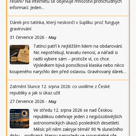
řešení? Na internetu se objevuje množství protichůdných
informací. Jeden…
Dárek pro tatínka, který neskončí v šuplíku: proč funguje
gravírování
31 července 2026
-
Mag
Tatínci patří k nejtěžším lidem na obdarování.
Nic nepotřebují, kravatu nenosí, a nářadí si
radši vybere sám – protože ví, co chce.
Výsledkem bývá ponožková klasika nebo něco
koupeného narychlo den před oslavou. Gravírovaný dárek…
Zatmění Slunce 12. srpna 2026: co uvidíme z České
republiky a jak si úkaz užít
27 července 2026
-
Mag
Ve středu 12. srpna 2026 se nad Českou
republikou odehraje jeden z nejpůsobivějších
astronomických úkazů posledních desetiletí.
Měsíc při něm zakryje téměř 90 % slunečního
disku – podívaná, kterou naposledy ve srovnatelné síle