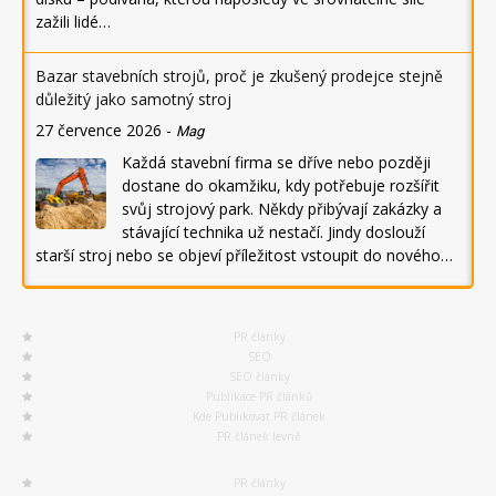
zažili lidé…
Bazar stavebních strojů, proč je zkušený prodejce stejně
důležitý jako samotný stroj
27 července 2026
-
Mag
Každá stavební firma se dříve nebo později
dostane do okamžiku, kdy potřebuje rozšířit
svůj strojový park. Někdy přibývají zakázky a
stávající technika už nestačí. Jindy doslouží
starší stroj nebo se objeví příležitost vstoupit do nového…
PR články
SEO
SEO články
Publikace PR článků
Kde Publikovat PR článek
PR článek levně
PR články