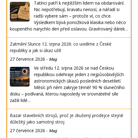
Tatínci patří k nejtěžším lidem na obdarování.
Nic nepotřebují, kravatu nenosí, a nářadí si
radši vybere sám – protože ví, co chce.
Výsledkem bývá ponožková klasika nebo něco
koupeného narychlo den před oslavou. Gravírovaný dárek…
Zatmění Slunce 12. srpna 2026: co uvidíme z České
republiky a jak si úkaz užít
27 července 2026
-
Mag
Ve středu 12. srpna 2026 se nad Českou
republikou odehraje jeden z nejpůsobivějších
astronomických úkazů posledních desetiletí.
Měsíc při něm zakryje téměř 90 % slunečního
disku – podívaná, kterou naposledy ve srovnatelné síle
zažili lidé…
Bazar stavebních strojů, proč je zkušený prodejce stejně
důležitý jako samotný stroj
27 července 2026
-
Mag