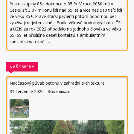
% a u skupiny 85+ dokonce o 35 %. V roce 2050 má v
Česku žít 3,07 milionu lidí nad 65 let a více než 510 tisíc lidí
ve věku 85+. Právě starší pacienti přitom odbornou péči
využívají nejintenzivněji. Podle věkově podrobných dat ČSÚ
a ÚZIS za rok 2022 připadalo na jednoho člověka ve věku
65–69 let přibližně deset kontaktů s ambulantním
specialistou ročně. …
NAŠE WEBY
Nadčasový půvab betonu v zahradní architektuře
31 července 2026
-
Svet v obraze