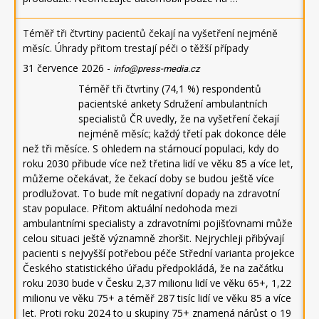
Téměř tři čtvrtiny pacientů čekají na vyšetření nejméně
měsíc. Úhrady přitom trestají péči o těžší případy
31 července 2026
-
info@press-media.cz
Téměř tři čtvrtiny (74,1 %) respondentů
pacientské ankety Sdružení ambulantních
specialistů ČR uvedly, že na vyšetření čekají
nejméně měsíc; každý třetí pak dokonce déle
než tři měsíce. S ohledem na stárnoucí populaci, kdy do
roku 2030 přibude více než třetina lidí ve věku 85 a více let,
můžeme očekávat, že čekací doby se budou ještě více
prodlužovat. To bude mít negativní dopady na zdravotní
stav populace. Přitom aktuální nedohoda mezi
ambulantními specialisty a zdravotními pojišťovnami může
celou situaci ještě významně zhoršit. Nejrychleji přibývají
pacienti s nejvyšší potřebou péče Střední varianta projekce
Českého statistického úřadu předpokládá, že na začátku
roku 2030 bude v Česku 2,37 milionu lidí ve věku 65+, 1,22
milionu ve věku 75+ a téměř 287 tisíc lidí ve věku 85 a více
let. Proti roku 2024 to u skupiny 75+ znamená nárůst o 19