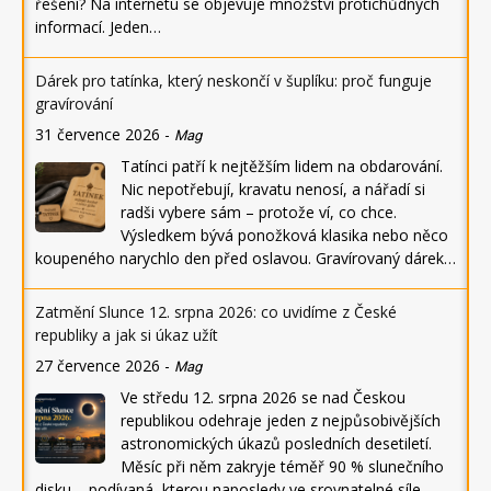
řešení? Na internetu se objevuje množství protichůdných
informací. Jeden…
Dárek pro tatínka, který neskončí v šuplíku: proč funguje
gravírování
31 července 2026
-
Mag
Tatínci patří k nejtěžším lidem na obdarování.
Nic nepotřebují, kravatu nenosí, a nářadí si
radši vybere sám – protože ví, co chce.
Výsledkem bývá ponožková klasika nebo něco
koupeného narychlo den před oslavou. Gravírovaný dárek…
Zatmění Slunce 12. srpna 2026: co uvidíme z České
republiky a jak si úkaz užít
27 července 2026
-
Mag
Ve středu 12. srpna 2026 se nad Českou
republikou odehraje jeden z nejpůsobivějších
astronomických úkazů posledních desetiletí.
Měsíc při něm zakryje téměř 90 % slunečního
disku – podívaná, kterou naposledy ve srovnatelné síle