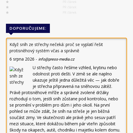
PR článek
PR článek
PR článek
DOPORUČUJEME:
Když sníh ze střechy nečeká: proč se vyplatí řešit
protisněhový systém včas a správně
6 srpna 2026
-
info@press-media.cz
U střechy často řešíme vzhled, krytinu nebo
odolnost proti dešti. V zimě se ale naplno
ukazuje ještě jedna důležitá věc — jak dobře
je střecha připravená na sněhovou zátěž.
Právě protisněhové mříže a správně zvolené držáky
rozhodují o tom, jestli sníh zůstane pod kontrolou, nebo
se promění v problém pro dům i jeho okolí. Na první
pohled se může zdát, že sníh na střeše je jen běžná
součást zimy. Ve skutečnosti ale právě jeho sesuv patří
mezi situace, které dokážou během pár vteřin způsobit
škody na okapech, autě, chodníku i majetku kolem domu.