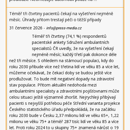
Téměř tři čtvrtiny pacientů čekají na vyšetření nejméně
měsíc. Úhrady přitom trestají péči o těžší případy
31 července 2026
-
info@press-media.cz
Téměř tři čtvrtiny (74,1 %) respondentů
pacientské ankety Sdružení ambulantních
specialistů ČR uvedly, že na vyšetření čekají
nejméně měsíc; každý třetí pak dokonce déle
než tři měsíce. S ohledem na stárnoucí populaci, kdy do
roku 2030 přibude více než třetina lidí ve věku 85 a více let,
můžeme očekávat, že čekací doby se budou ještě více
prodlužovat. To bude mít negativní dopady na zdravotní
stav populace. Přitom aktuální nedohoda mezi
ambulantními specialisty a zdravotními pojišťovnami může
celou situaci ještě významně zhoršit. Nejrychleji přibývají
pacienti s nejvyšší potřebou péče Střední varianta projekce
Českého statistického úřadu předpokládá, že na začátku
roku 2030 bude v Česku 2,37 milionu lidí ve věku 65+, 1,22
milionu ve věku 75+ a téměř 287 tisíc lidí ve věku 85 a více
let. Proti roku 2024 to u skupiny 75+ znamená nárůst o 19