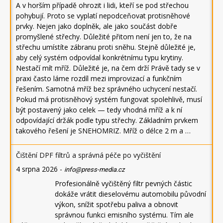
A v horším případě ohrozit i lidi, kteří se pod střechou
pohybují. Proto se vyplatí nepodceňovat protisněhové
prvky. Nejen jako doplněk, ale jako součást dobře
promyšlené střechy. Důležité přitom není jen to, že na
střechu umístíte zábranu proti sněhu. Stejně důležité je,
aby celý systém odpovídal konkrétnímu typu krytiny.
Nestačí mít mříž. Důležité je, na čem drží Právě tady se v
praxi často láme rozdíl mezi improvizací a funkčním
řešením. Samotná mříž bez správného uchycení nestačí.
Pokud má protisněhový systém fungovat spolehlivě, musí
být postavený jako celek — tedy vhodná mříž a k ní
odpovídající držák podle typu střechy. Základním prvkem
takového řešení je SNEHOMRIZ. Mříž o délce 2 m a …
Čištění DPF filtrů a správná péče po vyčištění
4 srpna 2026
-
info@press-media.cz
Profesionálně vyčištěný filtr pevných částic
dokáže vrátit dieselovému automobilu původní
výkon, snížit spotřebu paliva a obnovit
správnou funkci emisního systému. Tím ale