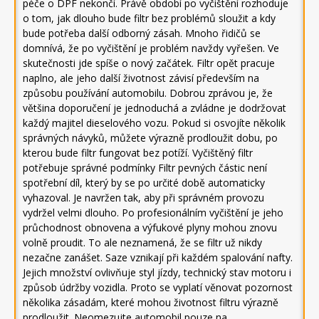
péče o DPF nekončí. Právě období po vyčištění rozhoduje
o tom, jak dlouho bude filtr bez problémů sloužit a kdy
bude potřeba další odborný zásah. Mnoho řidičů se
domnívá, že po vyčištění je problém navždy vyřešen. Ve
skutečnosti jde spíše o nový začátek. Filtr opět pracuje
naplno, ale jeho další životnost závisí především na
způsobu používání automobilu. Dobrou zprávou je, že
většina doporučení je jednoduchá a zvládne je dodržovat
každý majitel dieselového vozu. Pokud si osvojíte několik
správných návyků, můžete výrazně prodloužit dobu, po
kterou bude filtr fungovat bez potíží. Vyčištěný filtr
potřebuje správné podmínky Filtr pevných částic není
spotřební díl, který by se po určité době automaticky
vyhazoval. Je navržen tak, aby při správném provozu
vydržel velmi dlouho. Po profesionálním vyčištění je jeho
průchodnost obnovena a výfukové plyny mohou znovu
volně proudit. To ale neznamená, že se filtr už nikdy
nezačne zanášet. Saze vznikají při každém spalování nafty.
Jejich množství ovlivňuje styl jízdy, technický stav motoru i
způsob údržby vozidla. Proto se vyplatí věnovat pozornost
několika zásadám, které mohou životnost filtru výrazně
prodloužit. Neomezujte automobil pouze na …