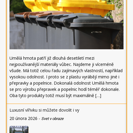
Umělá hmota patří již dlouhá desetiletí mezi
nejpoužívanější materiály vůbec. Najdeme ji víceméně
všude. Má totiž celou řadu zajímavých vlastností, například
vysokou odolnost. I proto se z plastu vyrábějí mimo jiné i
přepravky a popelnice. Dokonalá odolnost Umělá hmota
se pro výrobu přepravek a popelnic hodí téměř dokonale.
Oba tyto produkty totiž musí být maximálně […]
Luxusní vířivku si můžete dovolit i vy
20 února 2026
-
Svet v obraze