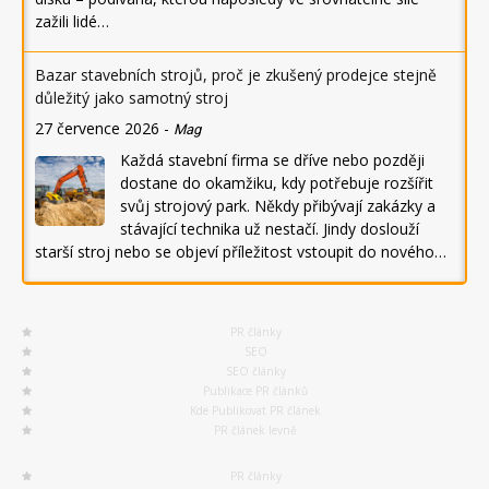
zažili lidé…
Bazar stavebních strojů, proč je zkušený prodejce stejně
důležitý jako samotný stroj
27 července 2026
-
Mag
Každá stavební firma se dříve nebo později
dostane do okamžiku, kdy potřebuje rozšířit
svůj strojový park. Někdy přibývají zakázky a
stávající technika už nestačí. Jindy doslouží
starší stroj nebo se objeví příležitost vstoupit do nového…
PR články
SEO
SEO články
Publikace PR článků
Kde Publikovat PR článek
PR článek levně
PR články