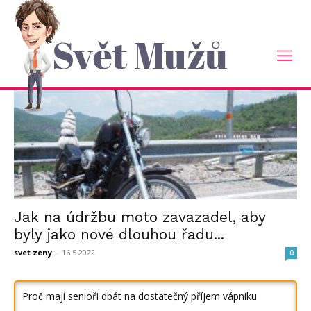
Domů
Tagy
Motobrašny
štítek: Motobrašny
Svět Mužů
Jak na údržbu moto zavazadel, aby
byly jako nové dlouhou řadu...
svet zeny
-
16.5.2022
0
Proč mají senioři dbát na dostatečný příjem vápníku