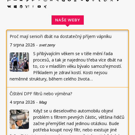
NAŠE WEBY
Proč mají senioři dbát na dostatečný příjem vápníku
7 srpna 2026
-
svet zeny
S přibývajícím věkem se v těle mění řada
procesů, a tak je najednou třeba více dbát na
to, co v mladším věku bývalo samozřejmostí.
Příkladem je zdraví kostí. Kosti nejsou
neměnné struktury, během celého života…
Čištění DPF filtrů nebo výměna?
4 srpna 2026
-
Mag
Když se u dieselového automobilu objeví
problém s filtrem pevných částic, většina řidičů
začne přemýšlet nad jedinou otázkou. Bude
potřeba koupit nový filtr, nebo existuje jiné