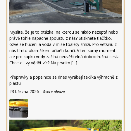
Myslíte, že je to otázka, na kterou se nikdo nezeptá nebo
právě tohle napadne spoustu z nás? Stisknete tlačítko,
ozve se hučení a voda v míse toalety zmizí. Pro většinu z
nás tímto okamžikem příběh končí. V ten samý moment
ale pro kapku vody začíná neuvěřitelná dobrodružná cesta.
Chcete i vy vědět víc? Na prvním […]
Přepravky a popelnice se dnes vyrábějí takřka výhradně z
plastu
23 března 2026
-
Svet v obraze