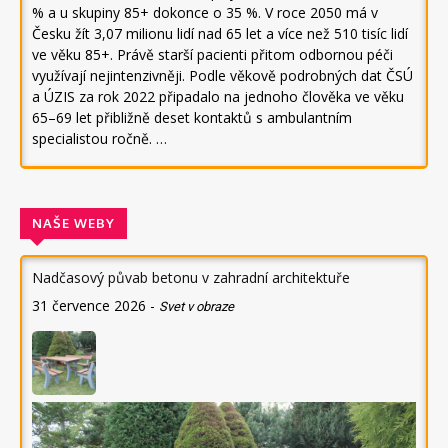
% a u skupiny 85+ dokonce o 35 %. V roce 2050 má v
Česku žít 3,07 milionu lidí nad 65 let a více než 510 tisíc lidí
ve věku 85+. Právě starší pacienti přitom odbornou péči
využívají nejintenzivněji. Podle věkově podrobných dat ČSÚ
a ÚZIS za rok 2022 připadalo na jednoho člověka ve věku
65–69 let přibližně deset kontaktů s ambulantním
specialistou ročně. …
NAŠE WEBY
Nadčasový půvab betonu v zahradní architektuře
31 července 2026
-
Svet v obraze