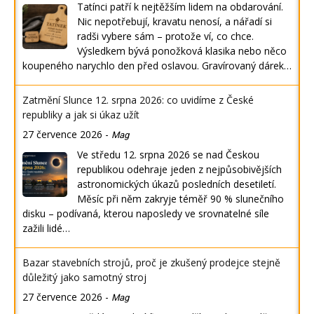
Tatínci patří k nejtěžším lidem na obdarování.
Nic nepotřebují, kravatu nenosí, a nářadí si
radši vybere sám – protože ví, co chce.
Výsledkem bývá ponožková klasika nebo něco
koupeného narychlo den před oslavou. Gravírovaný dárek…
Zatmění Slunce 12. srpna 2026: co uvidíme z České
republiky a jak si úkaz užít
27 července 2026
-
Mag
Ve středu 12. srpna 2026 se nad Českou
republikou odehraje jeden z nejpůsobivějších
astronomických úkazů posledních desetiletí.
Měsíc při něm zakryje téměř 90 % slunečního
disku – podívaná, kterou naposledy ve srovnatelné síle
zažili lidé…
Bazar stavebních strojů, proč je zkušený prodejce stejně
důležitý jako samotný stroj
27 července 2026
-
Mag