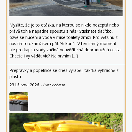
Myslíte, že je to otázka, na kterou se nikdo nezeptá nebo
právě tohle napadne spoustu z nás? Stisknete tlačítko,
ozve se hučení a voda v míse toalety zmizí. Pro většinu z
nás tímto okamžikem příběh končí. V ten samý moment
ale pro kapku vody začíná neuvěřitelná dobrodružná cesta.
Chcete i vy vědět víc? Na prvním […]
Přepravky a popelnice se dnes vyrábějí takřka výhradně z
plastu
23 března 2026
-
Svet v obraze