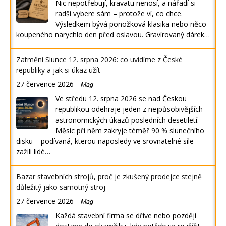
Nic nepotřebují, kravatu nenosí, a nářadí si
radši vybere sám – protože ví, co chce.
Výsledkem bývá ponožková klasika nebo něco
koupeného narychlo den před oslavou. Gravírovaný dárek…
Zatmění Slunce 12. srpna 2026: co uvidíme z České
republiky a jak si úkaz užít
27 července 2026
-
Mag
Ve středu 12. srpna 2026 se nad Českou
republikou odehraje jeden z nejpůsobivějších
astronomických úkazů posledních desetiletí.
Měsíc při něm zakryje téměř 90 % slunečního
disku – podívaná, kterou naposledy ve srovnatelné síle
zažili lidé…
Bazar stavebních strojů, proč je zkušený prodejce stejně
důležitý jako samotný stroj
27 července 2026
-
Mag
Každá stavební firma se dříve nebo později