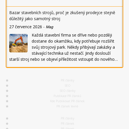
Bazar stavebních strojů, proč je zkušený prodejce stejně
důležitý jako samotný stroj
27 července 2026
-
Mag
Každá stavební firma se dříve nebo později
dostane do okamžiku, kdy potřebuje rozšířit
svůj strojový park. Někdy přibývají zakázky a
stávající technika už nestačí. Jindy doslouží
starší stroj nebo se objeví příležitost vstoupit do nového…
PR články
SEO
SEO články
Publikace PR článků
Kde Publikovat PR článek
PR článek levně
PR články
PR článek
PR článek