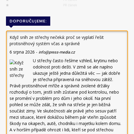
PR článek
DOPORUČUJEME:
Když sníh ze střechy nečeká: proč se vyplatí řešit
protisněhový systém včas a správně
6 srpna 2026
-
info@press-media.cz
U střechy často řešíme vzhled, krytinu nebo
odolnost proti dešti. V zimě se ale naplno
ukazuje ještě jedna důležitá věc — jak dobře
je střecha připravená na sněhovou zátěž.
Právě protisněhové mříže a správně zvolené držáky
rozhodují o tom, jestli sníh zůstane pod kontrolou, nebo
se promění v problém pro dům i jeho okolí. Na první
pohled se může zdát, že sníh na střeše je jen běžná
součást zimy. Ve skutečnosti ale právě jeho sesuv patří
mezi situace, které dokážou během pár vteřin způsobit
škody na okapech, autě, chodníku i majetku kolem domu.
A v horším případě ohrozit i lidi, kteří se pod střechou