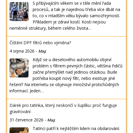
S přibývajícím věkem se v těle mění řada
procesů, a tak je najednou třeba více dbát na
to, co v mladším věku bývalo samozřejmostí.
Příkladem je zdraví kostí. Kosti nejsou
neměnné struktury, během celého života…
Čištění DPF filtrů nebo výměna?
4 srpna 2026
-
Mag
Když se u dieselového automobilu objeví
problém s filtrem pevných částic, většina řidičů
začne přemýšlet nad jedinou otázkou. Bude
potřeba koupit nový filtr, nebo existuje jiné
řešení? Na internetu se objevuje množství protichůdných
informací. Jeden…
Dárek pro tatínka, který neskončí v šuplíku: proč funguje
gravírování
31 července 2026
-
Mag
Tatínci patří k nejtěžším lidem na obdarování.