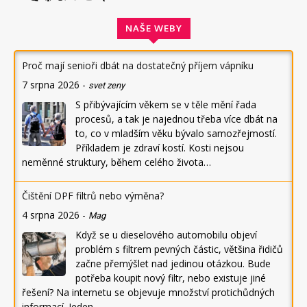
NAŠE WEBY
Proč mají senioři dbát na dostatečný příjem vápníku
7 srpna 2026
-
svet zeny
S přibývajícím věkem se v těle mění řada
procesů, a tak je najednou třeba více dbát na
to, co v mladším věku bývalo samozřejmostí.
Příkladem je zdraví kostí. Kosti nejsou
neměnné struktury, během celého života…
Čištění DPF filtrů nebo výměna?
4 srpna 2026
-
Mag
Když se u dieselového automobilu objeví
problém s filtrem pevných částic, většina řidičů
začne přemýšlet nad jedinou otázkou. Bude
potřeba koupit nový filtr, nebo existuje jiné
řešení? Na internetu se objevuje množství protichůdných
informací. Jeden…