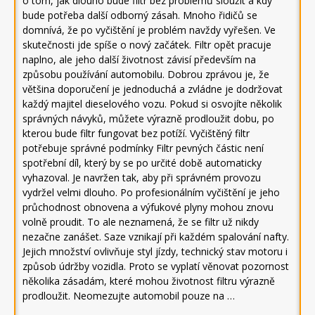
o tom, jak dlouho bude filtr bez problémů sloužit a kdy
bude potřeba další odborný zásah. Mnoho řidičů se
domnívá, že po vyčištění je problém navždy vyřešen. Ve
skutečnosti jde spíše o nový začátek. Filtr opět pracuje
naplno, ale jeho další životnost závisí především na
způsobu používání automobilu. Dobrou zprávou je, že
většina doporučení je jednoduchá a zvládne je dodržovat
každý majitel dieselového vozu. Pokud si osvojíte několik
správných návyků, můžete výrazně prodloužit dobu, po
kterou bude filtr fungovat bez potíží. Vyčištěný filtr
potřebuje správné podmínky Filtr pevných částic není
spotřební díl, který by se po určité době automaticky
vyhazoval. Je navržen tak, aby při správném provozu
vydržel velmi dlouho. Po profesionálním vyčištění je jeho
průchodnost obnovena a výfukové plyny mohou znovu
volně proudit. To ale neznamená, že se filtr už nikdy
nezačne zanášet. Saze vznikají při každém spalování nafty.
Jejich množství ovlivňuje styl jízdy, technický stav motoru i
způsob údržby vozidla. Proto se vyplatí věnovat pozornost
několika zásadám, které mohou životnost filtru výrazně
prodloužit. Neomezujte automobil pouze na …