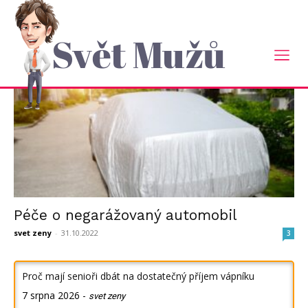
Domů
Tagy
Plachta na auto
štítek: plachta na auto
Svět Mužů
Péče o negarážovaný automobil
svet zeny
-
31.10.2022
3
Proč mají senioři dbát na dostatečný příjem vápníku
7 srpna 2026
-
svet zeny