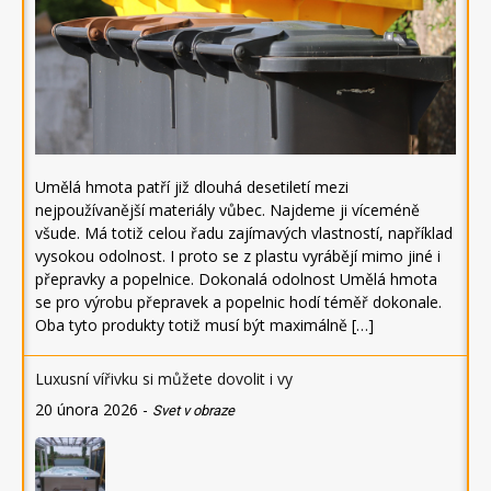
Umělá hmota patří již dlouhá desetiletí mezi
nejpoužívanější materiály vůbec. Najdeme ji víceméně
všude. Má totiž celou řadu zajímavých vlastností, například
vysokou odolnost. I proto se z plastu vyrábějí mimo jiné i
přepravky a popelnice. Dokonalá odolnost Umělá hmota
se pro výrobu přepravek a popelnic hodí téměř dokonale.
Oba tyto produkty totiž musí být maximálně […]
Luxusní vířivku si můžete dovolit i vy
20 února 2026
-
Svet v obraze