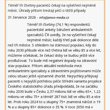
Téměř tři čtvrtiny pacientů čekají na vyšetření nejméně
měsíc. Úhrady přitom trestají péči o těžší případy
31 července 2026
-
info@press-media.cz
Téměř tři čtvrtiny (74,1 %) respondentů
pacientské ankety Sdružení ambulantních
specialistů ČR uvedly, že na vyšetření čekají
nejméně měsíc; každý třetí pak dokonce déle
než tři měsíce. S ohledem na stárnoucí populaci, kdy do
roku 2030 přibude více než třetina lidí ve věku 85 a více let,
můžeme očekávat, že čekací doby se budou ještě více
prodlužovat. To bude mít negativní dopady na zdravotní
stav populace. Přitom aktuální nedohoda mezi
ambulantními specialisty a zdravotními pojišťovnami může
celou situaci ještě významně zhoršit. Nejrychleji přibývají
pacienti s nejvyšší potřebou péče Střední varianta projekce
Českého statistického úřadu předpokládá, že na začátku
roku 2030 bude v Česku 2,37 milionu lidí ve věku 65+, 1,22
milionu ve věku 75+ a téměř 287 tisíc lidí ve věku 85 a více
let. Proti roku 2024 to u skupiny 75+ znamená nárůst o 19
% a u skupiny 85+ dokonce o 35 %. V roce 2050 má v