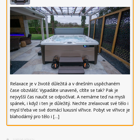
Relaxace je v životě důležitá a v dnešním uspěchaném
čase obzvlášť. Vypadáte unaveně, cítíte se tak? Pak je
nejvyšší čas naučit se odpočívat. A nemáme teď na mysli
spánek, i když i ten je důležitý. Nechte zrelaxovat své tělo i
mysl třeba ve své domácí luxusní vířivce. Pobyt ve vířivce je
blahodárný pro tělo i […]
zpětné odkazy