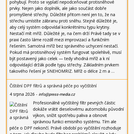
pohybují. Proto se vyplatí nepodceňovat protisněhové
prvky. Nejen jako doplněk, ale jako součást dobře
promyšlené střechy. Důležité přitom není jen to, že na
střechu umístíte zábranu proti sněhu. Stejně důležité je,
aby celý systém odpovídal konkrétnímu typu krytiny.
Nestačí mít mříž. Důležité je, na čem drží Právě tady se v
praxi často láme rozdíl mezi improvizací a funkčním
řešením. Samotná mříž bez správného uchycení nestačí.
Pokud má protisněhový systém fungovat spolehlivě, musí
být postavený jako celek — tedy vhodná mříž a k ní
odpovídající držák podle typu střechy. Základním prvkem
takového řešení je SNEHOMRIZ. Mříž o délce 2 m a …
Čištění DPF filtrů a správná péče po vyčištění
4 srpna 2026
-
info@press-media.cz
Profesionálně vyčištěný filtr pevných částic
dokáže vrátit dieselovému automobilu původní
výkon, snížit spotřebu paliva a obnovit
správnou funkci emisního systému. Tím ale
péče o DPF nekončí. Právě období po vyčištění rozhoduje