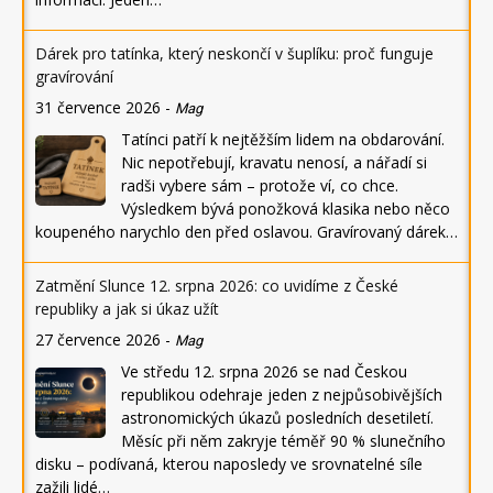
Dárek pro tatínka, který neskončí v šuplíku: proč funguje
gravírování
31 července 2026
-
Mag
Tatínci patří k nejtěžším lidem na obdarování.
Nic nepotřebují, kravatu nenosí, a nářadí si
radši vybere sám – protože ví, co chce.
Výsledkem bývá ponožková klasika nebo něco
koupeného narychlo den před oslavou. Gravírovaný dárek…
Zatmění Slunce 12. srpna 2026: co uvidíme z České
republiky a jak si úkaz užít
27 července 2026
-
Mag
Ve středu 12. srpna 2026 se nad Českou
republikou odehraje jeden z nejpůsobivějších
astronomických úkazů posledních desetiletí.
Měsíc při něm zakryje téměř 90 % slunečního
disku – podívaná, kterou naposledy ve srovnatelné síle
zažili lidé…