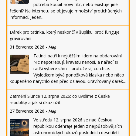
potřeba koupit nový filtr, nebo existuje jiné
řešení? Na internetu se objevuje množství protichůdných
informací. Jeden…
Dárek pro tatínka, který neskončí v šuplíku: proč funguje
gravírování
31 července 2026
-
Mag
Tatínci patří k nejtěžším lidem na obdarování.
Nic nepotřebují, kravatu nenosí, a nářadí si
radši vybere sám – protože ví, co chce.
Výsledkem bývá ponožková klasika nebo něco
koupeného narychlo den před oslavou. Gravírovaný dárek…
Zatmění Slunce 12. srpna 2026: co uvidíme z České
republiky a jak si úkaz užít
27 července 2026
-
Mag
Ve středu 12. srpna 2026 se nad Českou
republikou odehraje jeden z nejpůsobivějších
astronomických úkazů posledních desetiletí.