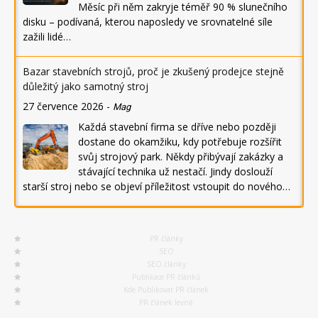
Měsíc při něm zakryje téměř 90 % slunečního
disku – podívaná, kterou naposledy ve srovnatelné síle
zažili lidé…
Bazar stavebních strojů, proč je zkušený prodejce stejně
důležitý jako samotný stroj
27 července 2026
-
Mag
Každá stavební firma se dříve nebo později
dostane do okamžiku, kdy potřebuje rozšířit
svůj strojový park. Někdy přibývají zakázky a
stávající technika už nestačí. Jindy doslouží
starší stroj nebo se objeví příležitost vstoupit do nového…
PR články
SEO
SEO články
Publikace PR článků
Kde Publikovat PR článek
PR článek levně