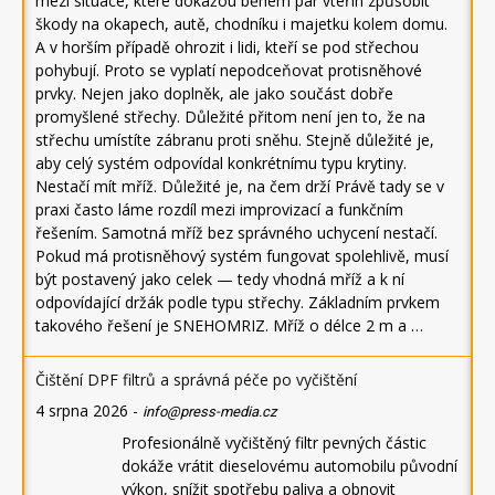
mezi situace, které dokážou během pár vteřin způsobit
škody na okapech, autě, chodníku i majetku kolem domu.
A v horším případě ohrozit i lidi, kteří se pod střechou
pohybují. Proto se vyplatí nepodceňovat protisněhové
prvky. Nejen jako doplněk, ale jako součást dobře
promyšlené střechy. Důležité přitom není jen to, že na
střechu umístíte zábranu proti sněhu. Stejně důležité je,
aby celý systém odpovídal konkrétnímu typu krytiny.
Nestačí mít mříž. Důležité je, na čem drží Právě tady se v
praxi často láme rozdíl mezi improvizací a funkčním
řešením. Samotná mříž bez správného uchycení nestačí.
Pokud má protisněhový systém fungovat spolehlivě, musí
být postavený jako celek — tedy vhodná mříž a k ní
odpovídající držák podle typu střechy. Základním prvkem
takového řešení je SNEHOMRIZ. Mříž o délce 2 m a …
Čištění DPF filtrů a správná péče po vyčištění
4 srpna 2026
-
info@press-media.cz
Profesionálně vyčištěný filtr pevných částic
dokáže vrátit dieselovému automobilu původní
výkon, snížit spotřebu paliva a obnovit