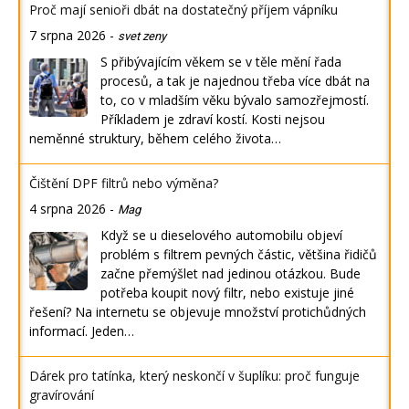
Proč mají senioři dbát na dostatečný příjem vápníku
7 srpna 2026
-
svet zeny
S přibývajícím věkem se v těle mění řada
procesů, a tak je najednou třeba více dbát na
to, co v mladším věku bývalo samozřejmostí.
Příkladem je zdraví kostí. Kosti nejsou
neměnné struktury, během celého života…
Čištění DPF filtrů nebo výměna?
4 srpna 2026
-
Mag
Když se u dieselového automobilu objeví
problém s filtrem pevných částic, většina řidičů
začne přemýšlet nad jedinou otázkou. Bude
potřeba koupit nový filtr, nebo existuje jiné
řešení? Na internetu se objevuje množství protichůdných
informací. Jeden…
Dárek pro tatínka, který neskončí v šuplíku: proč funguje
gravírování