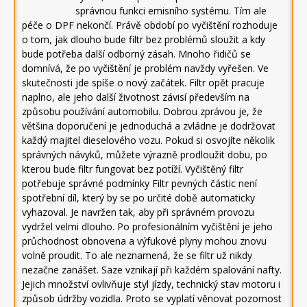
správnou funkci emisního systému. Tím ale
péče o DPF nekončí. Právě období po vyčištění rozhoduje
o tom, jak dlouho bude filtr bez problémů sloužit a kdy
bude potřeba další odborný zásah. Mnoho řidičů se
domnívá, že po vyčištění je problém navždy vyřešen. Ve
skutečnosti jde spíše o nový začátek. Filtr opět pracuje
naplno, ale jeho další životnost závisí především na
způsobu používání automobilu. Dobrou zprávou je, že
většina doporučení je jednoduchá a zvládne je dodržovat
každý majitel dieselového vozu. Pokud si osvojíte několik
správných návyků, můžete výrazně prodloužit dobu, po
kterou bude filtr fungovat bez potíží. Vyčištěný filtr
potřebuje správné podmínky Filtr pevných částic není
spotřební díl, který by se po určité době automaticky
vyhazoval. Je navržen tak, aby při správném provozu
vydržel velmi dlouho. Po profesionálním vyčištění je jeho
průchodnost obnovena a výfukové plyny mohou znovu
volně proudit. To ale neznamená, že se filtr už nikdy
nezačne zanášet. Saze vznikají při každém spalování nafty.
Jejich množství ovlivňuje styl jízdy, technický stav motoru i
způsob údržby vozidla. Proto se vyplatí věnovat pozornost