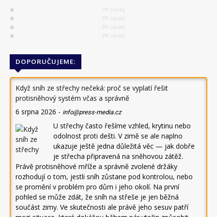
PR články
PR článek
PR článek
PR článek
DOPORUČUJEME:
Když sníh ze střechy nečeká: proč se vyplatí řešit
protisněhový systém včas a správně
6 srpna 2026
-
info@press-media.cz
U střechy často řešíme vzhled, krytinu nebo
odolnost proti dešti. V zimě se ale naplno
ukazuje ještě jedna důležitá věc — jak dobře
je střecha připravená na sněhovou zátěž.
Právě protisněhové mříže a správně zvolené držáky
rozhodují o tom, jestli sníh zůstane pod kontrolou, nebo
se promění v problém pro dům i jeho okolí. Na první
pohled se může zdát, že sníh na střeše je jen běžná
součást zimy. Ve skutečnosti ale právě jeho sesuv patří