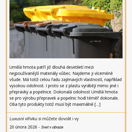
Umělá hmota patří již dlouhá desetiletí mezi
nejpoužívanější materiály vůbec. Najdeme ji víceméně
všude. Má totiž celou řadu zajímavých vlastností, například
vysokou odolnost. I proto se z plastu vyrábějí mimo jiné i
přepravky a popelnice. Dokonalá odolnost Umělá hmota
se pro výrobu přepravek a popelnic hodí téměř dokonale.
Oba tyto produkty totiž musí být maximálně […]
Luxusní vířivku si můžete dovolit i vy
20 února 2026
-
Svet v obraze