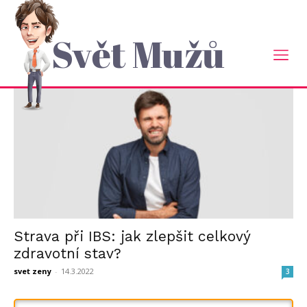
Domů
Tagy
Projevy syndromu dráždivého tračníku
štítek: projevy syndromu
Svět Mužů
dráždivého tračníku
Strava při IBS: jak zlepšit celkový
zdravotní stav?
svet zeny
-
14.3.2022
3