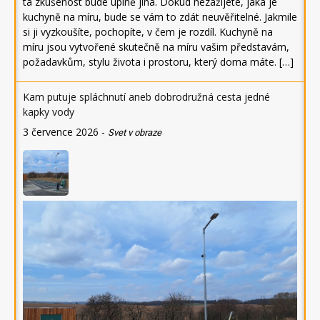
ta zkušenost bude úplně jiná. Dokud nezažijete, jaká je
kuchyně na míru, bude se vám to zdát neuvěřitelné. Jakmile
si ji vyzkoušíte, pochopíte, v čem je rozdíl. Kuchyně na
míru jsou vytvořené skutečně na míru vašim představám,
požadavkům, stylu života i prostoru, který doma máte. […]
Kam putuje spláchnutí aneb dobrodružná cesta jedné
kapky vody
3 července 2026
-
Svet v obraze