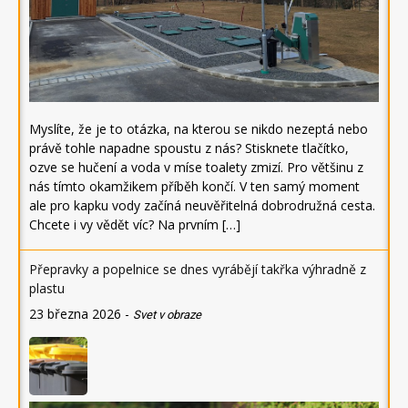
Myslíte, že je to otázka, na kterou se nikdo nezeptá nebo
právě tohle napadne spoustu z nás? Stisknete tlačítko,
ozve se hučení a voda v míse toalety zmizí. Pro většinu z
nás tímto okamžikem příběh končí. V ten samý moment
ale pro kapku vody začíná neuvěřitelná dobrodružná cesta.
Chcete i vy vědět víc? Na prvním […]
Přepravky a popelnice se dnes vyrábějí takřka výhradně z
plastu
23 března 2026
-
Svet v obraze