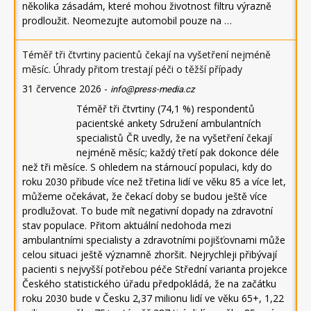
několika zásadám, které mohou životnost filtru výrazně
prodloužit. Neomezujte automobil pouze na …
Téměř tři čtvrtiny pacientů čekají na vyšetření nejméně
měsíc. Úhrady přitom trestají péči o těžší případy
31 července 2026
-
info@press-media.cz
Téměř tři čtvrtiny (74,1 %) respondentů
pacientské ankety Sdružení ambulantních
specialistů ČR uvedly, že na vyšetření čekají
nejméně měsíc; každý třetí pak dokonce déle
než tři měsíce. S ohledem na stárnoucí populaci, kdy do
roku 2030 přibude více než třetina lidí ve věku 85 a více let,
můžeme očekávat, že čekací doby se budou ještě více
prodlužovat. To bude mít negativní dopady na zdravotní
stav populace. Přitom aktuální nedohoda mezi
ambulantními specialisty a zdravotními pojišťovnami může
celou situaci ještě významně zhoršit. Nejrychleji přibývají
pacienti s nejvyšší potřebou péče Střední varianta projekce
Českého statistického úřadu předpokládá, že na začátku
roku 2030 bude v Česku 2,37 milionu lidí ve věku 65+, 1,22