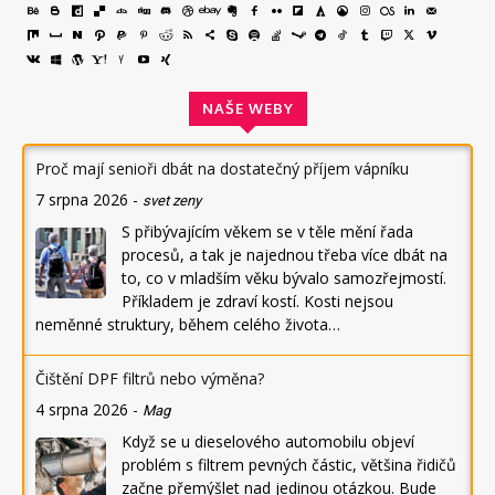
NAŠE WEBY
Proč mají senioři dbát na dostatečný příjem vápníku
7 srpna 2026
-
svet zeny
S přibývajícím věkem se v těle mění řada
procesů, a tak je najednou třeba více dbát na
to, co v mladším věku bývalo samozřejmostí.
Příkladem je zdraví kostí. Kosti nejsou
neměnné struktury, během celého života…
Čištění DPF filtrů nebo výměna?
4 srpna 2026
-
Mag
Když se u dieselového automobilu objeví
problém s filtrem pevných částic, většina řidičů
začne přemýšlet nad jedinou otázkou. Bude