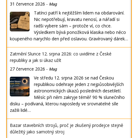
31 července 2026
-
Mag
Tatínci patří k nejtěžším lidem na obdarování.
Nic nepotřebují, kravatu nenosí, a nářadí si
radši vybere sám – protože ví, co chce.
Výsledkem bývá ponožková klasika nebo něco
koupeného narychlo den před oslavou. Gravírovaný dárek…
Zatmění Slunce 12. srpna 2026: co uvidíme z České
republiky a jak si úkaz užít
27 července 2026
-
Mag
Ve středu 12. srpna 2026 se nad Českou
republikou odehraje jeden z nejpůsobivějších
astronomických úkazů posledních desetiletí.
Měsíc při něm zakryje téměř 90 % slunečního
disku – podívaná, kterou naposledy ve srovnatelné síle
zažili lidé…
Bazar stavebních strojů, proč je zkušený prodejce stejně
důležitý jako samotný stroj