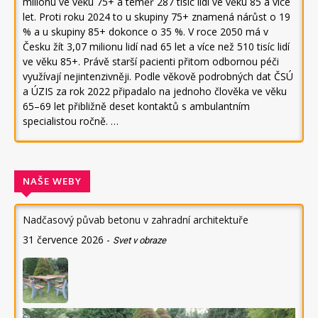
milionu ve věku 75+ a téměř 287 tisíc lidí ve věku 85 a více
let. Proti roku 2024 to u skupiny 75+ znamená nárůst o 19
% a u skupiny 85+ dokonce o 35 %. V roce 2050 má v
Česku žít 3,07 milionu lidí nad 65 let a více než 510 tisíc lidí
ve věku 85+. Právě starší pacienti přitom odbornou péči
využívají nejintenzivněji. Podle věkově podrobných dat ČSÚ
a ÚZIS za rok 2022 připadalo na jednoho člověka ve věku
65–69 let přibližně deset kontaktů s ambulantním
specialistou ročně. …
NAŠE WEBY
Nadčasový půvab betonu v zahradní architektuře
31 července 2026
-
Svet v obraze