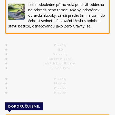
Letní odpoledne přímo volá po chvíli oddechu
na zahradě nebo terase. Aby byl odpočinek
opravdu hluboký, záleží především na tom, do
čeho si sednete. Relaxační křesla s polohou
stavu beztíže, označovanou jako Zero Gravity, se…
PR články
SEO
SEO články
Publikace PR článků
Kde Publikovat PR článek
PR článek levně
PR články
PR článek
PR článek
PR článek
DOPORUČUJEME: