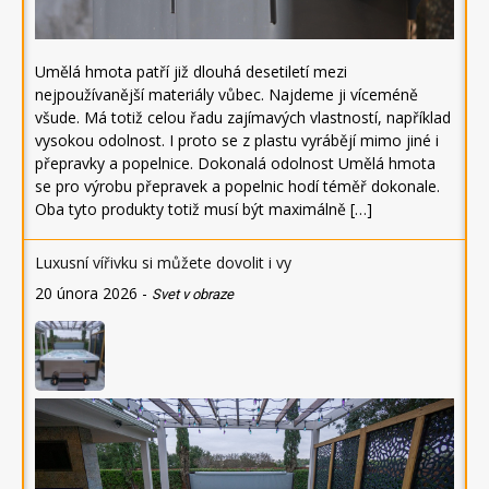
Umělá hmota patří již dlouhá desetiletí mezi
nejpoužívanější materiály vůbec. Najdeme ji víceméně
všude. Má totiž celou řadu zajímavých vlastností, například
vysokou odolnost. I proto se z plastu vyrábějí mimo jiné i
přepravky a popelnice. Dokonalá odolnost Umělá hmota
se pro výrobu přepravek a popelnic hodí téměř dokonale.
Oba tyto produkty totiž musí být maximálně […]
Luxusní vířivku si můžete dovolit i vy
20 února 2026
-
Svet v obraze