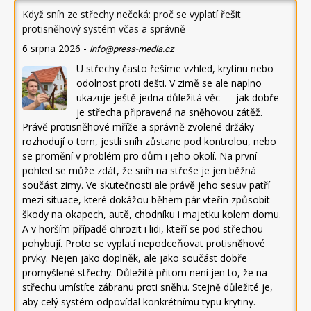
Když sníh ze střechy nečeká: proč se vyplatí řešit
protisněhový systém včas a správně
6 srpna 2026
-
info@press-media.cz
U střechy často řešíme vzhled, krytinu nebo
odolnost proti dešti. V zimě se ale naplno
ukazuje ještě jedna důležitá věc — jak dobře
je střecha připravená na sněhovou zátěž.
Právě protisněhové mříže a správně zvolené držáky
rozhodují o tom, jestli sníh zůstane pod kontrolou, nebo
se promění v problém pro dům i jeho okolí. Na první
pohled se může zdát, že sníh na střeše je jen běžná
součást zimy. Ve skutečnosti ale právě jeho sesuv patří
mezi situace, které dokážou během pár vteřin způsobit
škody na okapech, autě, chodníku i majetku kolem domu.
A v horším případě ohrozit i lidi, kteří se pod střechou
pohybují. Proto se vyplatí nepodceňovat protisněhové
prvky. Nejen jako doplněk, ale jako součást dobře
promyšlené střechy. Důležité přitom není jen to, že na
střechu umístíte zábranu proti sněhu. Stejně důležité je,
aby celý systém odpovídal konkrétnímu typu krytiny.