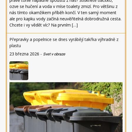
právě tohle napadne spoustu z nás? Stisknete tlačítko,
ozve se hučení a voda v míse toalety zmizí. Pro většinu z
nás tímto okamžikem příběh končí. V ten samý moment
ale pro kapku vody začíná neuvěřitelná dobrodružná cesta.
Chcete i vy vědět víc? Na prvním […]
Přepravky a popelnice se dnes vyrábějí takřka výhradně z
plastu
23 března 2026
-
Svet v obraze