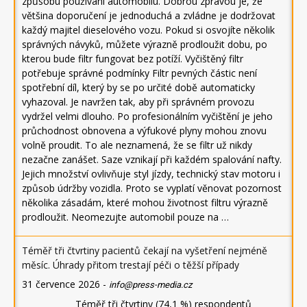
způsobu používání automobilu. Dobrou zprávou je, že
většina doporučení je jednoduchá a zvládne je dodržovat
každý majitel dieselového vozu. Pokud si osvojíte několik
správných návyků, můžete výrazně prodloužit dobu, po
kterou bude filtr fungovat bez potíží. Vyčištěný filtr
potřebuje správné podmínky Filtr pevných částic není
spotřební díl, který by se po určité době automaticky
vyhazoval. Je navržen tak, aby při správném provozu
vydržel velmi dlouho. Po profesionálním vyčištění je jeho
průchodnost obnovena a výfukové plyny mohou znovu
volně proudit. To ale neznamená, že se filtr už nikdy
nezačne zanášet. Saze vznikají při každém spalování nafty.
Jejich množství ovlivňuje styl jízdy, technický stav motoru i
způsob údržby vozidla. Proto se vyplatí věnovat pozornost
několika zásadám, které mohou životnost filtru výrazně
prodloužit. Neomezujte automobil pouze na …
Téměř tři čtvrtiny pacientů čekají na vyšetření nejméně
měsíc. Úhrady přitom trestají péči o těžší případy
31 července 2026
-
info@press-media.cz
Téměř tři čtvrtiny (74,1 %) respondentů