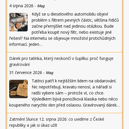
4 srpna 2026
-
Mag
Když se u dieselového automobilu objeví
problém s filtrem pevných částic, většina řidičů
začne přemýšlet nad jedinou otázkou. Bude
potřeba koupit nový filtr, nebo existuje jiné
řešení? Na internetu se objevuje množství protichůdných
informací. Jeden…
Dárek pro tatínka, který neskončí v šuplíku: proč funguje
gravírování
31 července 2026
-
Mag
Tatínci patří k nejtěžším lidem na obdarování.
Nic nepotřebují, kravatu nenosí, a nářadí si
radši vybere sám – protože ví, co chce.
Výsledkem bývá ponožková klasika nebo něco
koupeného narychlo den před oslavou. Gravírovaný dárek…
Zatmění Slunce 12. srpna 2026: co uvidíme z České
republiky a jak si úkaz užít