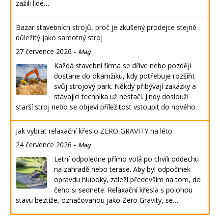
zažili lidé…
Bazar stavebních strojů, proč je zkušený prodejce stejně
důležitý jako samotný stroj
27 července 2026
-
Mag
Každá stavební firma se dříve nebo později
dostane do okamžiku, kdy potřebuje rozšířit
svůj strojový park. Někdy přibývají zakázky a
stávající technika už nestačí. Jindy doslouží
starší stroj nebo se objeví příležitost vstoupit do nového…
Jak vybrat relaxační křeslo ZERO GRAVITY na léto
24 července 2026
-
Mag
Letní odpoledne přímo volá po chvíli oddechu
na zahradě nebo terase. Aby byl odpočinek
opravdu hluboký, záleží především na tom, do
čeho si sednete. Relaxační křesla s polohou
stavu beztíže, označovanou jako Zero Gravity, se…