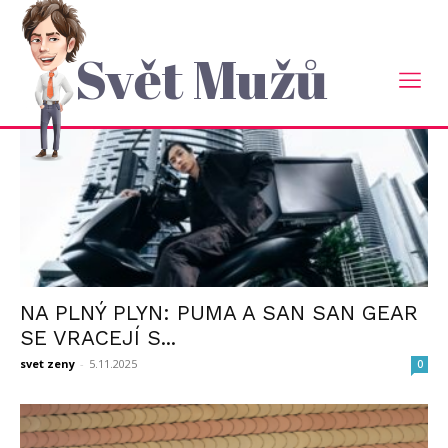
Domů
Tagy
Puma
štítek: puma
Svět Mužů
NA PLNÝ PLYN: PUMA A SAN SAN GEAR
SE VRACEJÍ S...
svet zeny
-
5.11.2025
0