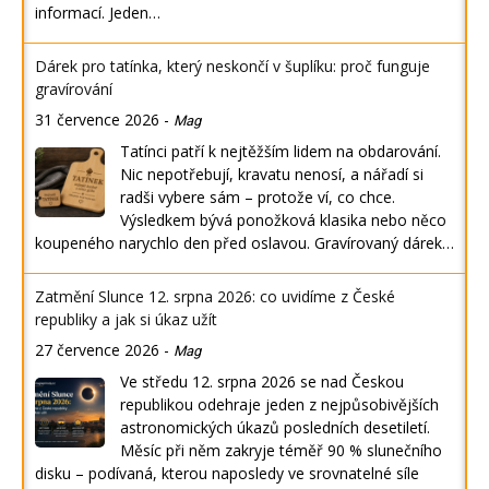
informací. Jeden…
Dárek pro tatínka, který neskončí v šuplíku: proč funguje
gravírování
31 července 2026
-
Mag
Tatínci patří k nejtěžším lidem na obdarování.
Nic nepotřebují, kravatu nenosí, a nářadí si
radši vybere sám – protože ví, co chce.
Výsledkem bývá ponožková klasika nebo něco
koupeného narychlo den před oslavou. Gravírovaný dárek…
Zatmění Slunce 12. srpna 2026: co uvidíme z České
republiky a jak si úkaz užít
27 července 2026
-
Mag
Ve středu 12. srpna 2026 se nad Českou
republikou odehraje jeden z nejpůsobivějších
astronomických úkazů posledních desetiletí.
Měsíc při něm zakryje téměř 90 % slunečního
disku – podívaná, kterou naposledy ve srovnatelné síle