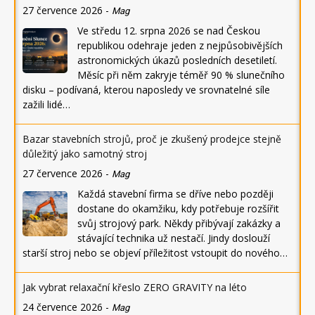
27 července 2026
-
Mag
Ve středu 12. srpna 2026 se nad Českou
republikou odehraje jeden z nejpůsobivějších
astronomických úkazů posledních desetiletí.
Měsíc při něm zakryje téměř 90 % slunečního
disku – podívaná, kterou naposledy ve srovnatelné síle
zažili lidé…
Bazar stavebních strojů, proč je zkušený prodejce stejně
důležitý jako samotný stroj
27 července 2026
-
Mag
Každá stavební firma se dříve nebo později
dostane do okamžiku, kdy potřebuje rozšířit
svůj strojový park. Někdy přibývají zakázky a
stávající technika už nestačí. Jindy doslouží
starší stroj nebo se objeví příležitost vstoupit do nového…
Jak vybrat relaxační křeslo ZERO GRAVITY na léto
24 července 2026
-
Mag