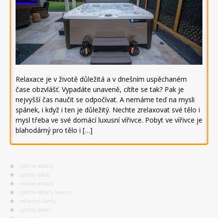
Relaxace je v životě důležitá a v dnešním uspěchaném
čase obzvlášť. Vypadáte unaveně, cítíte se tak? Pak je
nejvyšší čas naučit se odpočívat. A nemáme teď na mysli
spánek, i když i ten je důležitý. Nechte zrelaxovat své tělo i
mysl třeba ve své domácí luxusní vířivce. Pobyt ve vířivce je
blahodárný pro tělo i […]
zpětné odkazy
zpětný odkaz
textové odkazy
zpětné odkazy kvalitní
reklamní články
zpětný odkaz