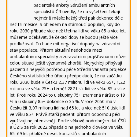
pacientské ankety Sdružení ambulantních
specialistů ČR uvedly, že na vyšetření čekají
nejméně měsíc; každý třetí pak dokonce déle
než tři měsíce. S ohledem na stárnoucí populaci, kdy do
roku 2030 přibude více než třetina lidí ve věku 85 a více let,
můžeme očekávat, že čekací doby se budou ještě více
prodlužovat. To bude mít negativní dopady na zdravotní
stav populace. Přitom aktuální nedohoda mezi
ambulantními specialisty a zdravotními pojišťovnami může
celou situaci ještě významně zhoršit. Nejrychleji přibývají
pacienti s nejvyšší potřebou péče Střední varianta projekce
Českého statistického úřadu předpokládá, že na začátku
roku 2030 bude v Česku 2,37 milionu lidí ve věku 65+, 1,22
milionu ve věku 75+ a téměř 287 tisíc lidí ve věku 85 a více
let. Proti roku 2024 to u skupiny 75+ znamená nárůst o 19
% a u skupiny 85+ dokonce o 35 %. V roce 2050 má v
Česku žít 3,07 milionu lidí nad 65 let a více než 510 tisíc lidí
ve věku 85+. Právě starší pacienti přitom odbornou péči
využívají nejintenzivněji. Podle věkově podrobných dat ČSÚ
a ÚZIS za rok 2022 připadalo na jednoho člověka ve věku
65–69 let přibližně deset kontaktů s ambulantním