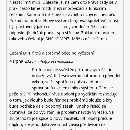
Nestačí mít mříž. Důležité je, na čem drží Právě tady se v
praxi často láme rozdíl mezi improvizací a funkčním
řešením. Samotná mříž bez správného uchycení nestačí.
Pokud má protisněhový systém fungovat spolehlivě, musí
být postavený jako celek — tedy vhodná mříž a k ní
odpovídající držák podle typu střechy. Základním prvkem
takového řešení je SNEHOMRIZ. Mříž o délce 2 m a …
Čištění DPF filtrů a správná péče po vyčištění
4 srpna 2026
-
info@press-media.cz
Profesionálně vyčištěný filtr pevných částic
dokáže vrátit dieselovému automobilu původní
výkon, snížit spotřebu paliva a obnovit
správnou funkci emisního systému. Tím ale
péče o DPF nekončí. Právě období po vyčištění rozhoduje
o tom, jak dlouho bude filtr bez problémů sloužit a kdy
bude potřeba další odborný zásah. Mnoho řidičů se
domnívá, že po vyčištění je problém navždy vyřešen. Ve
skutečnosti jde spíše o nový začátek. Filtr opět pracuje
naplno, ale jeho další životnost závisí především na