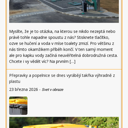
Myslíte, že je to otázka, na kterou se nikdo nezeptá nebo
právě tohle napadne spoustu z nás? Stisknete tlačítko,
ozve se hučení a voda v míse toalety zmizí. Pro většinu z
nás tímto okamžikem příběh končí. V ten samý moment
ale pro kapku vody začíná neuvěřitelná dobrodružná cesta.
Chcete i vy vědět víc? Na prvním […]
Přepravky a popelnice se dnes vyrábějí takřka výhradně z
plastu
23 března 2026
-
Svet v obraze