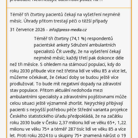
Téměř tři čtvrtiny pacientů čekají na vyšetření nejméně
měsíc. Úhrady přitom trestají péči o těžší případy
31 července 2026
-
info@press-media.cz
Téměř tři čtvrtiny (74,1 %) respondentů
pacientské ankety Sdružení ambulantních
specialistů ČR uvedly, že na vyšetření čekají
nejméně měsíc; každý třetí pak dokonce déle
než tři měsíce. S ohledem na stárnoucí populaci, kdy do
roku 2030 přibude více než třetina lidí ve věku 85 a více let,
můžeme očekávat, že čekací doby se budou ještě více
prodlužovat. To bude mít negativní dopady na zdravotní
stav populace. Přitom aktuální nedohoda mezi
ambulantními specialisty a zdravotními pojišťovnami může
celou situaci ještě významně zhoršit. Nejrychleji přibývají
pacienti s nejvyšší potřebou péče Střední varianta projekce
Českého statistického úřadu předpokládá, že na začátku
roku 2030 bude v Česku 2,37 milionu lidí ve věku 65+, 1,22
milionu ve věku 75+ a téměř 287 tisíc lidí ve věku 85 a více
let. Proti roku 2024 to u skupiny 75+ znamená nárůst o 19