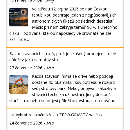
27 července 2026
-
Mag
Ve středu 12. srpna 2026 se nad Českou
republikou odehraje jeden z nejpůsobivějších
astronomických úkazů posledních desetiletí.
Měsíc při něm zakryje téměř 90 % slunečního
disku – podívaná, kterou naposledy ve srovnatelné síle
zažili lidé…
Bazar stavebních strojů, proč je zkušený prodejce stejně
důležitý jako samotný stroj
27 července 2026
-
Mag
Každá stavební firma se dříve nebo později
dostane do okamžiku, kdy potřebuje rozšířit
svůj strojový park. Někdy přibývají zakázky a
stávající technika už nestačí. Jindy doslouží
starší stroj nebo se objeví příležitost vstoupit do nového…
Jak vybrat relaxační křeslo ZERO GRAVITY na léto
24 července 2026
-
Mag