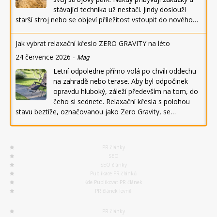
stávající technika už nestačí. Jindy doslouží
starší stroj nebo se objeví příležitost vstoupit do nového…
Jak vybrat relaxační křeslo ZERO GRAVITY na léto
24 července 2026
-
Mag
Letní odpoledne přímo volá po chvíli oddechu
na zahradě nebo terase. Aby byl odpočinek
opravdu hluboký, záleží především na tom, do
čeho si sednete. Relaxační křesla s polohou
stavu beztíže, označovanou jako Zero Gravity, se…
PR články
SEO
SEO články
Publikace PR článků
Kde Publikovat PR článek
PR článek levně
PR články