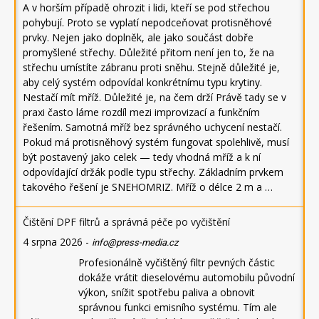
A v horším případě ohrozit i lidi, kteří se pod střechou
pohybují. Proto se vyplatí nepodceňovat protisněhové
prvky. Nejen jako doplněk, ale jako součást dobře
promyšlené střechy. Důležité přitom není jen to, že na
střechu umístíte zábranu proti sněhu. Stejně důležité je,
aby celý systém odpovídal konkrétnímu typu krytiny.
Nestačí mít mříž. Důležité je, na čem drží Právě tady se v
praxi často láme rozdíl mezi improvizací a funkčním
řešením. Samotná mříž bez správného uchycení nestačí.
Pokud má protisněhový systém fungovat spolehlivě, musí
být postavený jako celek — tedy vhodná mříž a k ní
odpovídající držák podle typu střechy. Základním prvkem
takového řešení je SNEHOMRIZ. Mříž o délce 2 m a …
Čištění DPF filtrů a správná péče po vyčištění
4 srpna 2026
-
info@press-media.cz
Profesionálně vyčištěný filtr pevných částic
dokáže vrátit dieselovému automobilu původní
výkon, snížit spotřebu paliva a obnovit
správnou funkci emisního systému. Tím ale