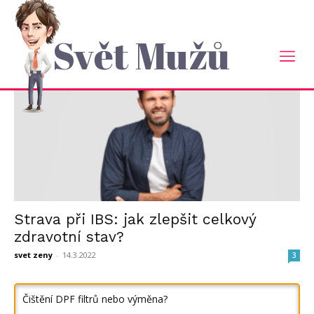
Domů
Tagy
Strava
štítek: strava
Svět Mužů
Strava při IBS: jak zlepšit celkový
zdravotní stav?
svet zeny
-
14.3.2022
3
Čištění DPF filtrů nebo výměna?