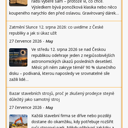
radši vybere sám – protože ví, co chce.
Výsledkem bývá ponožková klasika nebo něco
koupeného narychlo den před oslavou. Gravírovaný dárek…
Zatmění Slunce 12. srpna 2026: co uvidíme z České
republiky a jak si úkaz užít
27 července 2026
-
Mag
Ve středu 12. srpna 2026 se nad Českou
republikou odehraje jeden z nejpůsobivějších
astronomických úkazů posledních desetiletí.
Měsíc při něm zakryje téměř 90 % slunečního
disku – podívaná, kterou naposledy ve srovnatelné síle
zažili lidé…
Bazar stavebních strojů, proč je zkušený prodejce stejně
důležitý jako samotný stroj
27 července 2026
-
Mag
Každá stavební firma se dříve nebo později
dostane do okamžiku, kdy potřebuje rozšířit
svůj strojový park. Někdy přibývají zakázky a