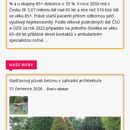
% a u skupiny 85+ dokonce o 35 %. V roce 2050 má v
Česku žít 3,07 milionu lidí nad 65 let a více než 510 tisíc lidí
ve věku 85+. Právě starší pacienti přitom odbornou péči
využívají nejintenzivněji. Podle věkově podrobných dat ČSÚ
a ÚZIS za rok 2022 připadalo na jednoho člověka ve věku
65–69 let přibližně deset kontaktů s ambulantním
specialistou ročně. …
NAŠE WEBY
Nadčasový půvab betonu v zahradní architektuře
31 července 2026
-
Svet v obraze