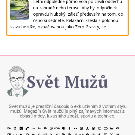
Letní odpoledne přímo volá po chvíli oddechu
na zahradě nebo terase. Aby byl odpočinek
opravdu hluboký, záleží především na tom, do
čeho si sednete. Relaxační křesla s polohou
stavu beztíže, označovanou jako Zero Gravity, se…
Svět Mužů
Svět mužů je prestižní časopis o exkluzivním životním stylu
mužů. Magazín Svět mužů je plný zajímavých informací z
oblasti módy, luxusního zboží, sportu a technice.