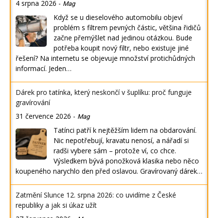
4 srpna 2026
-
Mag
Když se u dieselového automobilu objeví
problém s filtrem pevných částic, většina řidičů
začne přemýšlet nad jedinou otázkou. Bude
potřeba koupit nový filtr, nebo existuje jiné
řešení? Na internetu se objevuje množství protichůdných
informací. Jeden…
Dárek pro tatínka, který neskončí v šuplíku: proč funguje
gravírování
31 července 2026
-
Mag
Tatínci patří k nejtěžším lidem na obdarování.
Nic nepotřebují, kravatu nenosí, a nářadí si
radši vybere sám – protože ví, co chce.
Výsledkem bývá ponožková klasika nebo něco
koupeného narychlo den před oslavou. Gravírovaný dárek…
Zatmění Slunce 12. srpna 2026: co uvidíme z České
republiky a jak si úkaz užít