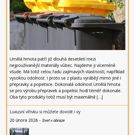
Umělá hmota patří již dlouhá desetiletí mezi
nejpoužívanější materiály vůbec. Najdeme ji víceméně
všude. Má totiž celou řadu zajímavých vlastností, například
vysokou odolnost. I proto se z plastu vyrábějí mimo jiné i
přepravky a popelnice. Dokonalá odolnost Umělá hmota
se pro výrobu přepravek a popelnic hodí téměř dokonale.
Oba tyto produkty totiž musí být maximálně […]
Luxusní vířivku si můžete dovolit i vy
20 února 2026
-
Svet v obraze