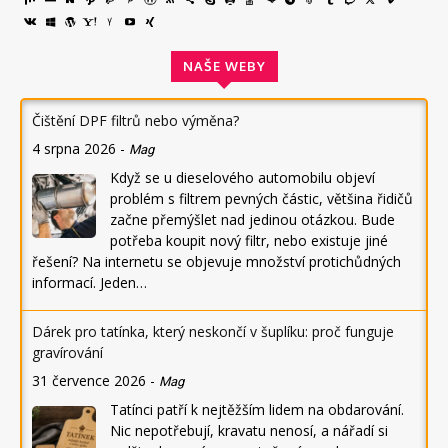
NAŠE WEBY
Čištění DPF filtrů nebo výměna?
4 srpna 2026
-
Mag
Když se u dieselového automobilu objeví
problém s filtrem pevných částic, většina řidičů
začne přemýšlet nad jedinou otázkou. Bude
potřeba koupit nový filtr, nebo existuje jiné
řešení? Na internetu se objevuje množství protichůdných
informací. Jeden…
Dárek pro tatínka, který neskončí v šuplíku: proč funguje
gravírování
31 července 2026
-
Mag
Tatínci patří k nejtěžším lidem na obdarování.
Nic nepotřebují, kravatu nenosí, a nářadí si