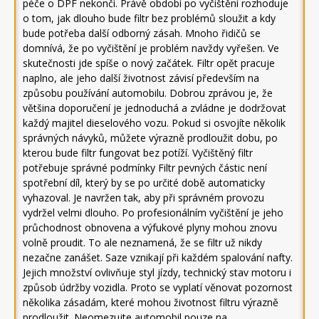
péče o DPF nekončí. Právě období po vyčištění rozhoduje
o tom, jak dlouho bude filtr bez problémů sloužit a kdy
bude potřeba další odborný zásah. Mnoho řidičů se
domnívá, že po vyčištění je problém navždy vyřešen. Ve
skutečnosti jde spíše o nový začátek. Filtr opět pracuje
naplno, ale jeho další životnost závisí především na
způsobu používání automobilu. Dobrou zprávou je, že
většina doporučení je jednoduchá a zvládne je dodržovat
každý majitel dieselového vozu. Pokud si osvojíte několik
správných návyků, můžete výrazně prodloužit dobu, po
kterou bude filtr fungovat bez potíží. Vyčištěný filtr
potřebuje správné podmínky Filtr pevných částic není
spotřební díl, který by se po určité době automaticky
vyhazoval. Je navržen tak, aby při správném provozu
vydržel velmi dlouho. Po profesionálním vyčištění je jeho
průchodnost obnovena a výfukové plyny mohou znovu
volně proudit. To ale neznamená, že se filtr už nikdy
nezačne zanášet. Saze vznikají při každém spalování nafty.
Jejich množství ovlivňuje styl jízdy, technický stav motoru i
způsob údržby vozidla. Proto se vyplatí věnovat pozornost
několika zásadám, které mohou životnost filtru výrazně
prodloužit. Neomezujte automobil pouze na …