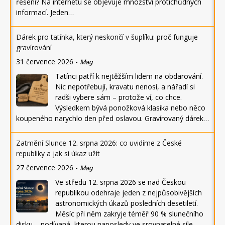
řešení? Na internetu se objevuje množství protichůdných
informací. Jeden…
Dárek pro tatínka, který neskončí v šuplíku: proč funguje
gravírování
31 července 2026
-
Mag
Tatínci patří k nejtěžším lidem na obdarování.
Nic nepotřebují, kravatu nenosí, a nářadí si
radši vybere sám – protože ví, co chce.
Výsledkem bývá ponožková klasika nebo něco
koupeného narychlo den před oslavou. Gravírovaný dárek…
Zatmění Slunce 12. srpna 2026: co uvidíme z České
republiky a jak si úkaz užít
27 července 2026
-
Mag
Ve středu 12. srpna 2026 se nad Českou
republikou odehraje jeden z nejpůsobivějších
astronomických úkazů posledních desetiletí.
Měsíc při něm zakryje téměř 90 % slunečního
disku – podívaná, kterou naposledy ve srovnatelné síle