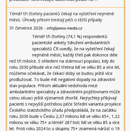
Téměř tři čtvrtiny pacientů čekají na vyšetření nejméně
měsíc. Úhrady přitom trestají péči o těžší případy
31 července 2026
-
info@press-media.cz
Téměř tři čtvrtiny (74,1 %) respondentů
pacientské ankety Sdružení ambulantních
specialistů ČR uvedly, že na vyšetření čekají
nejméně měsíc; každý třetí pak dokonce déle
než tři měsíce. S ohledem na stárnoucí populaci, kdy do
roku 2030 přibude více než třetina lidí ve věku 85 a více let,
můžeme očekávat, že čekací doby se budou ještě více
prodlužovat. To bude mít negativní dopady na zdravotní
stav populace. Přitom aktuální nedohoda mezi
ambulantními specialisty a zdravotními pojišťovnami může
celou situaci ještě významně zhoršit. Nejrychleji přibývají
pacienti s nejvyšší potřebou péče Střední varianta projekce
Českého statistického úřadu předpokládá, že na začátku
roku 2030 bude v Česku 2,37 milionu lidí ve věku 65+, 1,22
milionu ve věku 75+ a téměř 287 tisíc lidí ve věku 85 a více
let. Proti roku 2024 to u skupiny 75+ znamená nárůst o 19