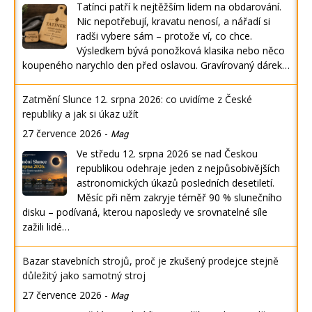
Tatínci patří k nejtěžším lidem na obdarování.
Nic nepotřebují, kravatu nenosí, a nářadí si
radši vybere sám – protože ví, co chce.
Výsledkem bývá ponožková klasika nebo něco
koupeného narychlo den před oslavou. Gravírovaný dárek…
Zatmění Slunce 12. srpna 2026: co uvidíme z České
republiky a jak si úkaz užít
27 července 2026
-
Mag
Ve středu 12. srpna 2026 se nad Českou
republikou odehraje jeden z nejpůsobivějších
astronomických úkazů posledních desetiletí.
Měsíc při něm zakryje téměř 90 % slunečního
disku – podívaná, kterou naposledy ve srovnatelné síle
zažili lidé…
Bazar stavebních strojů, proč je zkušený prodejce stejně
důležitý jako samotný stroj
27 července 2026
-
Mag