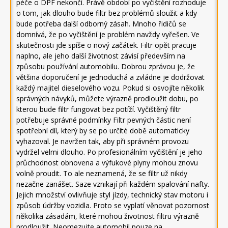
péče o DPF nekončí. Právě období po vyčištění rozhoduje
o tom, jak dlouho bude filtr bez problémů sloužit a kdy
bude potřeba další odborný zásah. Mnoho řidičů se
domnívá, že po vyčištění je problém navždy vyřešen. Ve
skutečnosti jde spíše o nový začátek. Filtr opět pracuje
naplno, ale jeho další životnost závisí především na
způsobu používání automobilu. Dobrou zprávou je, že
většina doporučení je jednoduchá a zvládne je dodržovat
každý majitel dieselového vozu. Pokud si osvojíte několik
správných návyků, můžete výrazně prodloužit dobu, po
kterou bude filtr fungovat bez potíží. Vyčištěný filtr
potřebuje správné podmínky Filtr pevných částic není
spotřební díl, který by se po určité době automaticky
vyhazoval. Je navržen tak, aby při správném provozu
vydržel velmi dlouho. Po profesionálním vyčištění je jeho
průchodnost obnovena a výfukové plyny mohou znovu
volně proudit. To ale neznamená, že se filtr už nikdy
nezačne zanášet. Saze vznikají při každém spalování nafty.
Jejich množství ovlivňuje styl jízdy, technický stav motoru i
způsob údržby vozidla. Proto se vyplatí věnovat pozornost
několika zásadám, které mohou životnost filtru výrazně
prodloužit. Neomezujte automobil pouze na …