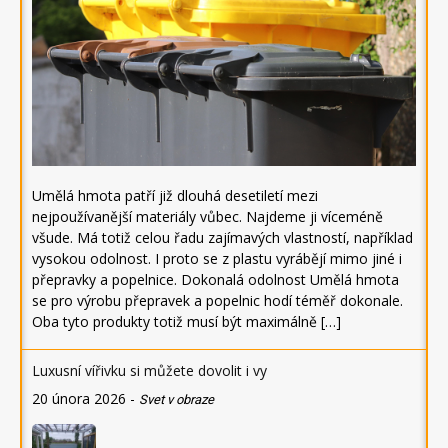
Umělá hmota patří již dlouhá desetiletí mezi
nejpoužívanější materiály vůbec. Najdeme ji víceméně
všude. Má totiž celou řadu zajímavých vlastností, například
vysokou odolnost. I proto se z plastu vyrábějí mimo jiné i
přepravky a popelnice. Dokonalá odolnost Umělá hmota
se pro výrobu přepravek a popelnic hodí téměř dokonale.
Oba tyto produkty totiž musí být maximálně […]
Luxusní vířivku si můžete dovolit i vy
20 února 2026
-
Svet v obraze