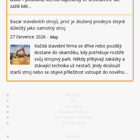
zažili lidé…
Bazar stavebních strojů, proč je zkušený prodejce stejně
důležitý jako samotný stroj
27 července 2026
-
Mag
Každá stavební firma se dříve nebo později
dostane do okamžiku, kdy potřebuje rozšířit
svůj strojový park. Někdy přibývají zakázky a
stávající technika už nestačí. Jindy doslouží
starší stroj nebo se objeví příležitost vstoupit do nového…
PR články
SEO
SEO články
Publikace PR článků
Kde Publikovat PR článek
PR článek levně
PR články