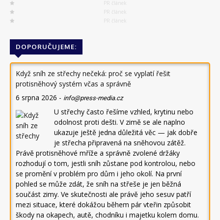
PR článek
PR článek
PR článek
DOPORUČUJEME:
Když sníh ze střechy nečeká: proč se vyplatí řešit
protisněhový systém včas a správně
6 srpna 2026
-
info@press-media.cz
U střechy často řešíme vzhled, krytinu nebo
odolnost proti dešti. V zimě se ale naplno
ukazuje ještě jedna důležitá věc — jak dobře
je střecha připravená na sněhovou zátěž.
Právě protisněhové mříže a správně zvolené držáky
rozhodují o tom, jestli sníh zůstane pod kontrolou, nebo
se promění v problém pro dům i jeho okolí. Na první
pohled se může zdát, že sníh na střeše je jen běžná
součást zimy. Ve skutečnosti ale právě jeho sesuv patří
mezi situace, které dokážou během pár vteřin způsobit
škody na okapech, autě, chodníku i majetku kolem domu.