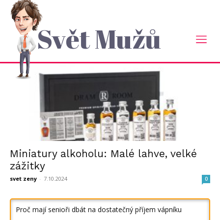
Domů
Tagy
Vzorky alkoholu
štítek: vzorky alkoholu
Svět Mužů
Miniatury alkoholu: Malé lahve, velké
zážitky
svet zeny
-
7.10.2024
0
Proč mají senioři dbát na dostatečný příjem vápníku