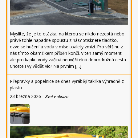
Myslíte, že je to otázka, na kterou se nikdo nezeptá nebo
právě tohle napadne spoustu z nás? Stisknete tlačítko,
ozve se hučení a voda v míse toalety zmizí. Pro většinu z
nás tímto okamžikem příběh končí. V ten samý moment
ale pro kapku vody začíná neuvěřitelná dobrodružná cesta.
Chcete i vy vědět víc? Na prvním […]
Přepravky a popelnice se dnes vyrábějí takřka výhradně z
plastu
23 března 2026
-
Svet v obraze