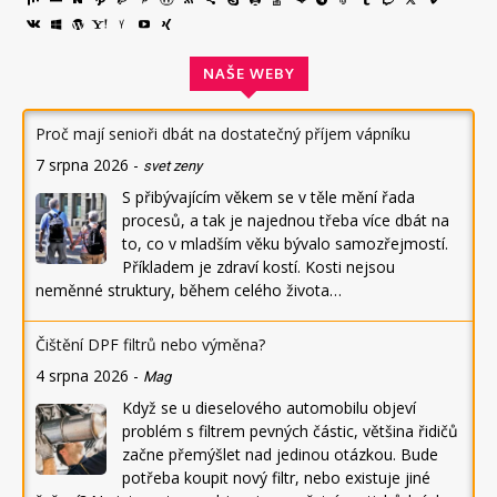
NAŠE WEBY
Proč mají senioři dbát na dostatečný příjem vápníku
7 srpna 2026
-
svet zeny
S přibývajícím věkem se v těle mění řada
procesů, a tak je najednou třeba více dbát na
to, co v mladším věku bývalo samozřejmostí.
Příkladem je zdraví kostí. Kosti nejsou
neměnné struktury, během celého života…
Čištění DPF filtrů nebo výměna?
4 srpna 2026
-
Mag
Když se u dieselového automobilu objeví
problém s filtrem pevných částic, většina řidičů
začne přemýšlet nad jedinou otázkou. Bude
potřeba koupit nový filtr, nebo existuje jiné