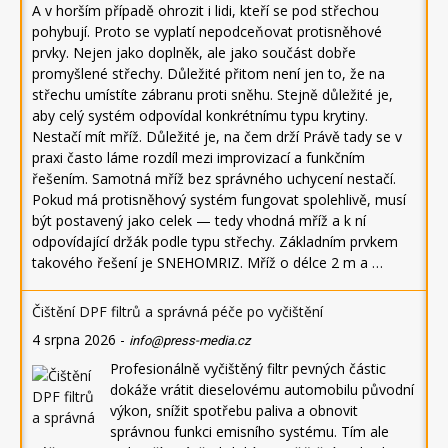
A v horším případě ohrozit i lidi, kteří se pod střechou
pohybují. Proto se vyplatí nepodceňovat protisněhové
prvky. Nejen jako doplněk, ale jako součást dobře
promyšlené střechy. Důležité přitom není jen to, že na
střechu umístíte zábranu proti sněhu. Stejně důležité je,
aby celý systém odpovídal konkrétnímu typu krytiny.
Nestačí mít mříž. Důležité je, na čem drží Právě tady se v
praxi často láme rozdíl mezi improvizací a funkčním
řešením. Samotná mříž bez správného uchycení nestačí.
Pokud má protisněhový systém fungovat spolehlivě, musí
být postavený jako celek — tedy vhodná mříž a k ní
odpovídající držák podle typu střechy. Základním prvkem
takového řešení je SNEHOMRIZ. Mříž o délce 2 m a …
Čištění DPF filtrů a správná péče po vyčištění
4 srpna 2026
-
info@press-media.cz
Profesionálně vyčištěný filtr pevných částic
dokáže vrátit dieselovému automobilu původní
výkon, snížit spotřebu paliva a obnovit
správnou funkci emisního systému. Tím ale