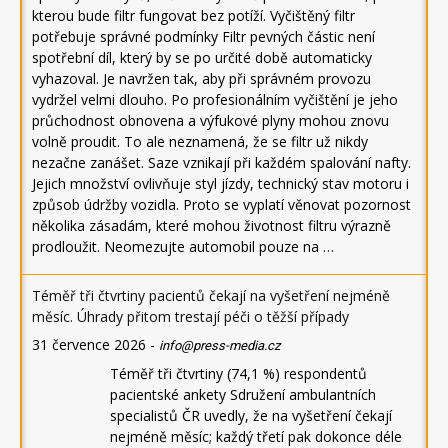
kterou bude filtr fungovat bez potíží. Vyčištěný filtr
potřebuje správné podmínky Filtr pevných částic není
spotřební díl, který by se po určité době automaticky
vyhazoval. Je navržen tak, aby při správném provozu
vydržel velmi dlouho. Po profesionálním vyčištění je jeho
průchodnost obnovena a výfukové plyny mohou znovu
volně proudit. To ale neznamená, že se filtr už nikdy
nezačne zanášet. Saze vznikají při každém spalování nafty.
Jejich množství ovlivňuje styl jízdy, technický stav motoru i
způsob údržby vozidla. Proto se vyplatí věnovat pozornost
několika zásadám, které mohou životnost filtru výrazně
prodloužit. Neomezujte automobil pouze na …
Téměř tři čtvrtiny pacientů čekají na vyšetření nejméně
měsíc. Úhrady přitom trestají péči o těžší případy
31 července 2026
-
info@press-media.cz
Téměř tři čtvrtiny (74,1 %) respondentů
pacientské ankety Sdružení ambulantních
specialistů ČR uvedly, že na vyšetření čekají
nejméně měsíc; každý třetí pak dokonce déle