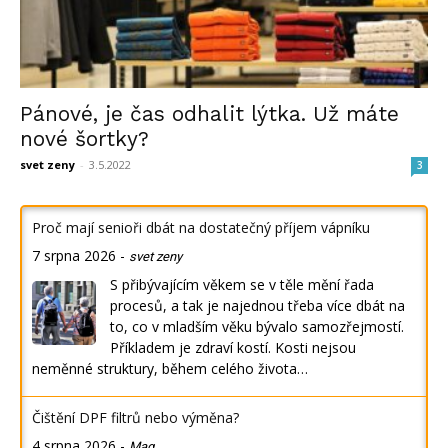
Pánové, je čas odhalit lýtka. Už máte
nové šortky?
svet zeny
-
3.5.2022
3
Proč mají senioři dbát na dostatečný příjem vápníku
7 srpna 2026
-
svet zeny
S přibývajícím věkem se v těle mění řada
procesů, a tak je najednou třeba více dbát na
to, co v mladším věku bývalo samozřejmostí.
Příkladem je zdraví kostí. Kosti nejsou
neměnné struktury, během celého života…
Čištění DPF filtrů nebo výměna?
4 srpna 2026
-
Mag