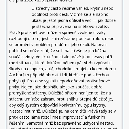
info@press-media.cz
U střechy často řešíme vzhled, krytinu nebo
odolnost proti dešti. V zimě se ale naplno
ukazuje ještě jedna důležitá věc — jak dobře
je střecha připravená na sněhovou zátěž.
Právě protisněhové mříže a správně zvolené držáky
rozhodují o tom, jestli sníh zůstane pod kontrolou, nebo
se promění v problém pro dům i jeho okolí. Na první
pohled se může zdát, že sníh na střeše je jen běžná
součást zimy. Ve skutečnosti ale právě jeho sesuv patří
mezi situace, které dokážou během pár vteřin způsobit
škody na okapech, autě, chodníku i majetku kolem domu.
A v horším případě ohrozit i lidi, kteří se pod střechou
pohybují. Proto se vyplatí nepodceňovat protisněhové
prvky. Nejen jako doplněk, ale jako součást dobře
promyšlené střechy. Důležité přitom není jen to, že na
střechu umístíte zábranu proti sněhu. Stejně důležité je,
aby celý systém odpovídal konkrétnímu typu krytiny.
Nestačí mít mříž. Důležité je, na čem drží Právě tady se v
praxi často láme rozdíl mezi improvizací a funkčním
řešením. Samotná mříž bez správného uchycení nestačí.