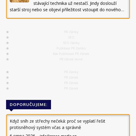
stávající technika už nestačí. Jindy doslouží
starší stroj nebo se objeví příležitost vstoupit do nového…
PR články
SEO
SEO články
Publikace PR článků
Kde Publikovat PR článek
PR článek levně
PR články
PR článek
PR článek
PR článek
DOPORUČUJEME:
Když sníh ze střechy nečeká: proč se vyplatí řešit
protisněhový systém včas a správně
6 srpna 2026
-