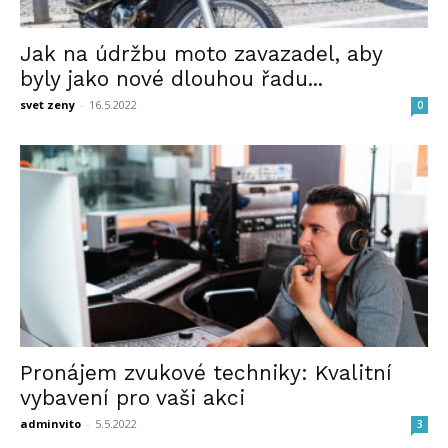
Jak na údržbu moto zavazadel, aby
byly jako nové dlouhou řadu...
svet zeny
-
16.5.2022
0
Pronájem zvukové techniky: Kvalitní
vybavení pro vaši akci
adminvito
-
5.5.2022
3