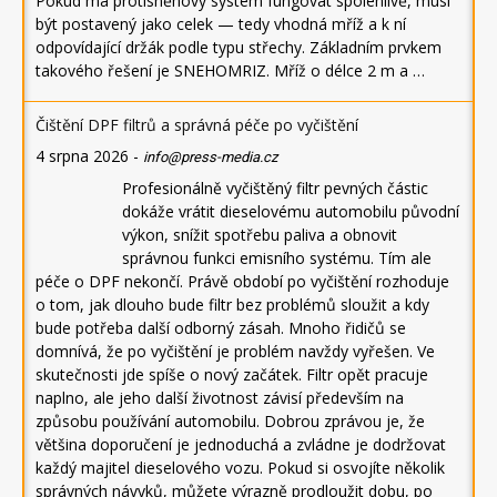
Pokud má protisněhový systém fungovat spolehlivě, musí
být postavený jako celek — tedy vhodná mříž a k ní
odpovídající držák podle typu střechy. Základním prvkem
takového řešení je SNEHOMRIZ. Mříž o délce 2 m a …
Čištění DPF filtrů a správná péče po vyčištění
4 srpna 2026
-
info@press-media.cz
Profesionálně vyčištěný filtr pevných částic
dokáže vrátit dieselovému automobilu původní
výkon, snížit spotřebu paliva a obnovit
správnou funkci emisního systému. Tím ale
péče o DPF nekončí. Právě období po vyčištění rozhoduje
o tom, jak dlouho bude filtr bez problémů sloužit a kdy
bude potřeba další odborný zásah. Mnoho řidičů se
domnívá, že po vyčištění je problém navždy vyřešen. Ve
skutečnosti jde spíše o nový začátek. Filtr opět pracuje
naplno, ale jeho další životnost závisí především na
způsobu používání automobilu. Dobrou zprávou je, že
většina doporučení je jednoduchá a zvládne je dodržovat
každý majitel dieselového vozu. Pokud si osvojíte několik
správných návyků, můžete výrazně prodloužit dobu, po