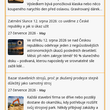
Výsledkem bývá ponožková klasika nebo něco
koupeného narychlo den před oslavou. Gravírovaný dárek…
Zatmění Slunce 12. srpna 2026: co uvidíme z České
republiky a jak si úkaz užít
27 července 2026
-
Mag
Ve středu 12. srpna 2026 se nad Českou
republikou odehraje jeden z nejpůsobivějších
astronomických úkazů posledních desetiletí.
Měsíc při něm zakryje téměř 90 % slunečního
disku – podívaná, kterou naposledy ve srovnatelné síle
zažili lidé…
Bazar stavebních strojů, proč je zkušený prodejce stejně
důležitý jako samotný stroj
27 července 2026
-
Mag
Každá stavební firma se dříve nebo později
dostane do okamžiku, kdy potřebuje rozšířit
svůj strojový park. Někdy přibývají zakázky a