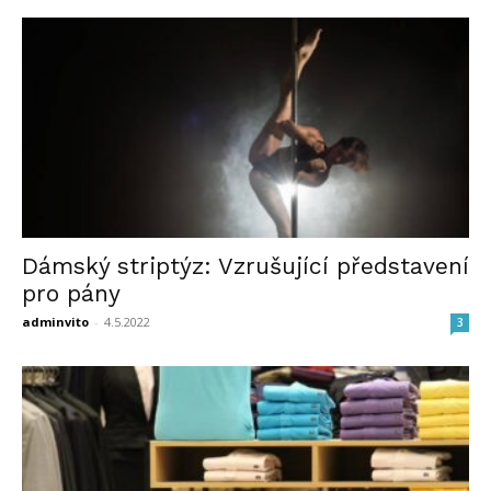
Dámský striptýz: Vzrušující představení
pro pány
adminvito
-
4.5.2022
3