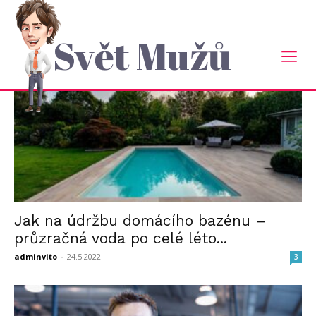
Domů
2022
Květen
Měsíční Archiv: Květen 2022
Svět Mužů
Jak na údržbu domácího bazénu –
průzračná voda po celé léto...
adminvito
-
24.5.2022
3