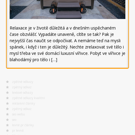
Relaxace je v životě důležitá a v dnešním uspěchaném
čase obzvlášť. Vypadáte unaveně, cítíte se tak? Pak je
nejvyšší čas naučit se odpočívat. A nemáme teď na mysli
spánek, i když i ten je důležitý. Nechte zrelaxovat své tělo i
mysl třeba ve své domácí luxusní vířivce. Pobyt ve vířivce je
blahodárný pro tělo i […]
zpětné odkazy
zpětný odkaz
textové odkazy
zpětné odkazy kvalitní
reklamní články
zpětný odkaz
seo webu
seo
levné pr články
pr levně