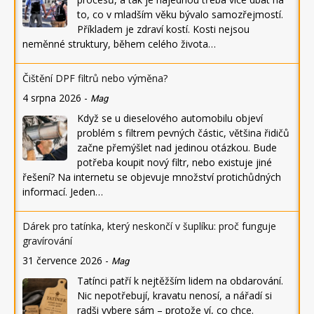
to, co v mladším věku bývalo samozřejmostí.
Příkladem je zdraví kostí. Kosti nejsou
neměnné struktury, během celého života…
Čištění DPF filtrů nebo výměna?
4 srpna 2026
-
Mag
Když se u dieselového automobilu objeví
problém s filtrem pevných částic, většina řidičů
začne přemýšlet nad jedinou otázkou. Bude
potřeba koupit nový filtr, nebo existuje jiné
řešení? Na internetu se objevuje množství protichůdných
informací. Jeden…
Dárek pro tatínka, který neskončí v šuplíku: proč funguje
gravírování
31 července 2026
-
Mag
Tatínci patří k nejtěžším lidem na obdarování.
Nic nepotřebují, kravatu nenosí, a nářadí si
radši vybere sám – protože ví, co chce.