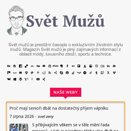
Svět Mužů
Svět mužů je prestižní časopis o exkluzivním životním stylu
mužů. Magazín Svět mužů je plný zajímavých informací z
oblasti módy, luxusního zboží, sportu a technice.
NAŠE WEBY
Proč mají senioři dbát na dostatečný příjem vápníku
7 srpna 2026
-
svet zeny
S přibývajícím věkem se v těle mění řada
procesů, a tak je najednou třeba více dbát na