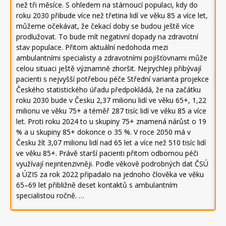
než tři měsíce. S ohledem na stárnoucí populaci, kdy do
roku 2030 přibude více než třetina lidí ve věku 85 a více let,
můžeme očekávat, že čekací doby se budou ještě více
prodlužovat. To bude mít negativní dopady na zdravotní
stav populace. Přitom aktuální nedohoda mezi
ambulantními specialisty a zdravotními pojišťovnami může
celou situaci ještě významně zhoršit. Nejrychleji přibývají
pacienti s nejvyšší potřebou péče Střední varianta projekce
Českého statistického úřadu předpokládá, že na začátku
roku 2030 bude v Česku 2,37 milionu lidí ve věku 65+, 1,22
milionu ve věku 75+ a téměř 287 tisíc lidí ve věku 85 a více
let. Proti roku 2024 to u skupiny 75+ znamená nárůst o 19
% a u skupiny 85+ dokonce o 35 %. V roce 2050 má v
Česku žít 3,07 milionu lidí nad 65 let a více než 510 tisíc lidí
ve věku 85+. Právě starší pacienti přitom odbornou péči
využívají nejintenzivněji. Podle věkově podrobných dat ČSÚ
a ÚZIS za rok 2022 připadalo na jednoho člověka ve věku
65–69 let přibližně deset kontaktů s ambulantním
specialistou ročně. …