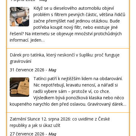
Když se u dieselového automobilu objeví
problém s filtrem pevných částic, většina řidičů
začne přemýšlet nad jedinou otázkou. Bude
potřeba koupit nový filtr, nebo existuje jiné
řešení? Na internetu se objevuje množství protichůdných
informací. Jeden…
Dárek pro tatínka, který neskončí v šuplíku: proč funguje
gravírování
31 července 2026
-
Mag
Tatínci patří k nejtěžším lidem na obdarování.
Nic nepotřebují, kravatu nenosí, a nářadí si
radši vybere sám – protože ví, co chce.
Výsledkem bývá ponožková klasika nebo něco
koupeného narychlo den před oslavou. Gravírovaný dárek…
Zatmění Slunce 12. srpna 2026: co uvidíme z České
republiky a jak si úkaz užít
27 července 2026
-
Mag