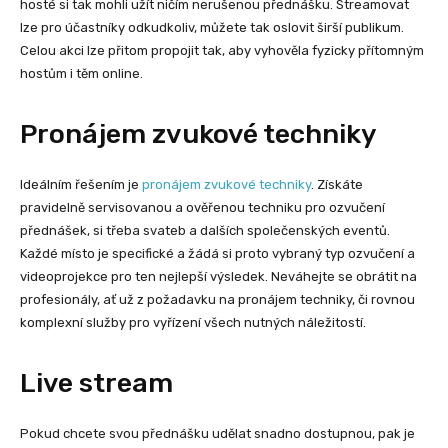
hosté si tak mohli užít ničím nerušenou přednášku. Streamovat
lze pro účastníky odkudkoliv, můžete tak oslovit širší publikum.
Celou akci lze přitom propojit tak, aby vyhověla fyzicky přítomným
hostům i těm online.
Pronájem zvukové techniky
Ideálním řešením je
pronájem zvukové techniky
. Získáte
pravidelně servisovanou a ověřenou techniku pro ozvučení
přednášek, si třeba svateb a dalších společenských eventů.
Každé místo je specifické a žádá si proto vybraný typ ozvučení a
videoprojekce pro ten nejlepší výsledek. Neváhejte se obrátit na
profesionály, ať už z požadavku na pronájem techniky, či rovnou
komplexní služby pro vyřízení všech nutných náležitostí.
Live stream
Pokud chcete svou přednášku udělat snadno dostupnou, pak je