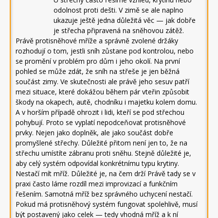
odolnost proti dešti. V zimě se ale naplno
ukazuje ještě jedna důležitá věc — jak dobře
je střecha připravená na sněhovou zátěž.
Právě protisněhové mříže a správně zvolené držáky
rozhodují o tom, jestli sníh zůstane pod kontrolou, nebo
se promění v problém pro dům i jeho okolí. Na první
pohled se může zdát, že sníh na střeše je jen běžná
součást zimy. Ve skutečnosti ale právě jeho sesuv patří
mezi situace, které dokážou během pár vteřin způsobit
škody na okapech, autě, chodníku i majetku kolem domu.
A v horším případě ohrozit i lidi, kteří se pod střechou
pohybují. Proto se vyplatí nepodceňovat protisněhové
prvky. Nejen jako doplněk, ale jako součást dobře
promyšlené střechy. Důležité přitom není jen to, že na
střechu umístíte zábranu proti sněhu. Stejně důležité je,
aby celý systém odpovídal konkrétnímu typu krytiny.
Nestačí mít mříž. Důležité je, na čem drží Právě tady se v
praxi často láme rozdíl mezi improvizací a funkčním
řešením. Samotná mříž bez správného uchycení nestačí.
Pokud má protisněhový systém fungovat spolehlivě, musí
být postavený jako celek — tedy vhodná mříž a k ní