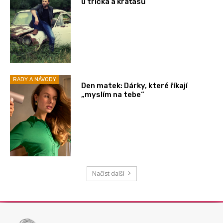
u trička a kraťasů
RADY A NÁVODY
Den matek: Dárky, které říkají
„myslím na tebe“
Načíst další