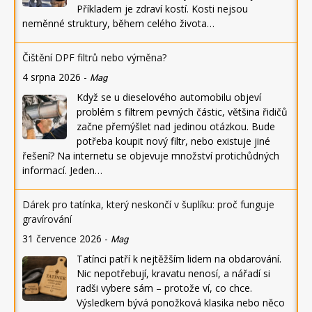
Příkladem je zdraví kostí. Kosti nejsou
neměnné struktury, během celého života…
Čištění DPF filtrů nebo výměna?
4 srpna 2026
-
Mag
Když se u dieselového automobilu objeví
problém s filtrem pevných částic, většina řidičů
začne přemýšlet nad jedinou otázkou. Bude
potřeba koupit nový filtr, nebo existuje jiné
řešení? Na internetu se objevuje množství protichůdných
informací. Jeden…
Dárek pro tatínka, který neskončí v šuplíku: proč funguje
gravírování
31 července 2026
-
Mag
Tatínci patří k nejtěžším lidem na obdarování.
Nic nepotřebují, kravatu nenosí, a nářadí si
radši vybere sám – protože ví, co chce.
Výsledkem bývá ponožková klasika nebo něco