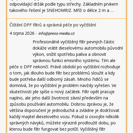
odpovídající držák podle typu střechy. Základním prvkem
takového řešení je SNEHOMRIZ. Mříž o délce 2 m a …
Čištění DPF filtrů a správná péče po vyčištění
4 srpna 2026
-
info@press-media.cz
Profesionálně vyčištěný filtr pevných částic
dokáže vrátit dieselovému automobilu původní
výkon, snížit spotřebu paliva a obnovit
správnou funkci emisního systému. Tím ale
péče o DPF nekončí. Právě období po vyčištění rozhoduje
o tom, jak dlouho bude filtr bez problémů sloužit a kdy
bude potřeba další odborný zásah. Mnoho řidičů se
domnívá, že po vyčištění je problém navždy vyřešen. Ve
skutečnosti jde spíše o nový začátek. Filtr opět pracuje
naplno, ale jeho další životnost závisí především na
způsobu používání automobilu. Dobrou zprávou je, že
většina doporučení je jednoduchá a zvládne je dodržovat
každý majitel dieselového vozu. Pokud si osvojíte několik
správných návyků, můžete výrazně prodloužit dobu, po
kterou bude filtr fungovat bez potíží. Vyčištěný filtr