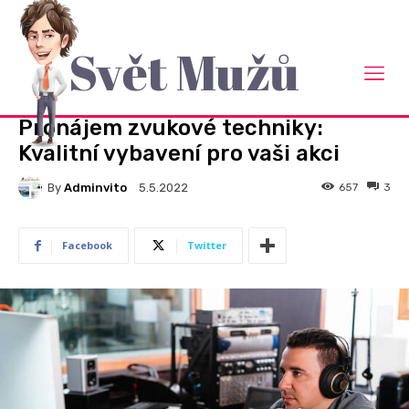
Svět Mužů
Domů
Rady a návody
RADY A NÁVODY
Pronájem zvukové techniky:
Kvalitní vybavení pro vaši akci
By
Adminvito
657
3
5.5.2022
Facebook
Twitter