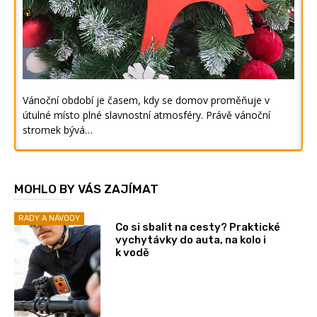
Vánoční období je časem, kdy se domov proměňuje v
útulné místo plné slavnostní atmosféry. Právě vánoční
stromek bývá…
MOHLO BY VÁS ZAJÍMAT
RADY A NÁVODY
Co si sbalit na cesty? Praktické
vychytávky do auta, na kolo i
k vodě