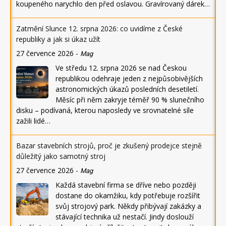
koupeného narychlo den před oslavou. Gravírovaný dárek…
Zatmění Slunce 12. srpna 2026: co uvidíme z České
republiky a jak si úkaz užít
27 července 2026
-
Mag
Ve středu 12. srpna 2026 se nad Českou
republikou odehraje jeden z nejpůsobivějších
astronomických úkazů posledních desetiletí.
Měsíc při něm zakryje téměř 90 % slunečního
disku – podívaná, kterou naposledy ve srovnatelné síle
zažili lidé…
Bazar stavebních strojů, proč je zkušený prodejce stejně
důležitý jako samotný stroj
27 července 2026
-
Mag
Každá stavební firma se dříve nebo později
dostane do okamžiku, kdy potřebuje rozšířit
svůj strojový park. Někdy přibývají zakázky a
stávající technika už nestačí. Jindy doslouží