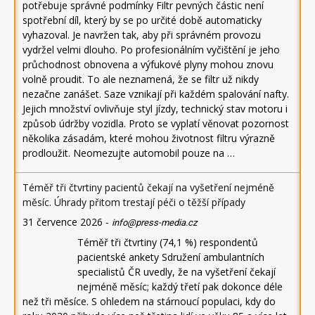
potřebuje správné podmínky Filtr pevných částic není
spotřební díl, který by se po určité době automaticky
vyhazoval. Je navržen tak, aby při správném provozu
vydržel velmi dlouho. Po profesionálním vyčištění je jeho
průchodnost obnovena a výfukové plyny mohou znovu
volně proudit. To ale neznamená, že se filtr už nikdy
nezačne zanášet. Saze vznikají při každém spalování nafty.
Jejich množství ovlivňuje styl jízdy, technický stav motoru i
způsob údržby vozidla. Proto se vyplatí věnovat pozornost
několika zásadám, které mohou životnost filtru výrazně
prodloužit. Neomezujte automobil pouze na …
Téměř tři čtvrtiny pacientů čekají na vyšetření nejméně
měsíc. Úhrady přitom trestají péči o těžší případy
31 července 2026
-
info@press-media.cz
Téměř tři čtvrtiny (74,1 %) respondentů
pacientské ankety Sdružení ambulantních
specialistů ČR uvedly, že na vyšetření čekají
nejméně měsíc; každý třetí pak dokonce déle
než tři měsíce. S ohledem na stárnoucí populaci, kdy do