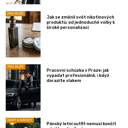
PRO MUŽE
Jak se změnil svět nikotinových
produktů: od jednoduché volby k
široké personalizaci
PRO MUŽE
Pracovní schůzka v Praze: jak
vypadat profesionálně, i když
dorazíte vlakem
RADY A NÁVODY
Pánský letní outfit nemusí končit