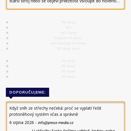
starší stroj nebo se objeví příležitost vstoupit do nového…
PR články
SEO
SEO články
Publikace PR článků
Kde Publikovat PR článek
PR článek levně
PR články
PR článek
PR článek
PR článek
DOPORUČUJEME:
Když sníh ze střechy nečeká: proč se vyplatí řešit
protisněhový systém včas a správně
6 srpna 2026
-
info@press-media.cz
U střechy často řešíme vzhled, krytinu nebo