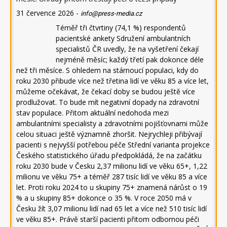
31 července 2026
-
info@press-media.cz
Téměř tři čtvrtiny (74,1 %) respondentů
pacientské ankety Sdružení ambulantních
specialistů ČR uvedly, že na vyšetření čekají
nejméně měsíc; každý třetí pak dokonce déle
než tři měsíce. S ohledem na stárnoucí populaci, kdy do
roku 2030 přibude více než třetina lidí ve věku 85 a více let,
můžeme očekávat, že čekací doby se budou ještě více
prodlužovat. To bude mít negativní dopady na zdravotní
stav populace. Přitom aktuální nedohoda mezi
ambulantními specialisty a zdravotními pojišťovnami může
celou situaci ještě významně zhoršit. Nejrychleji přibývají
pacienti s nejvyšší potřebou péče Střední varianta projekce
Českého statistického úřadu předpokládá, že na začátku
roku 2030 bude v Česku 2,37 milionu lidí ve věku 65+, 1,22
milionu ve věku 75+ a téměř 287 tisíc lidí ve věku 85 a více
let. Proti roku 2024 to u skupiny 75+ znamená nárůst o 19
% a u skupiny 85+ dokonce o 35 %. V roce 2050 má v
Česku žít 3,07 milionu lidí nad 65 let a více než 510 tisíc lidí
ve věku 85+. Právě starší pacienti přitom odbornou péči