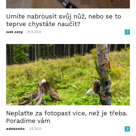
Umíte nabrousit svůj nůž, nebo se to
teprve chystáte naučit?
svet zeny
-
29.8.2023
3
Neplaťte za fotopast více, než je třeba.
Poradíme vám
adminvito
-
5.8.2023
3