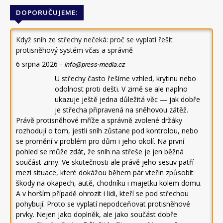
DOPORUČUJEME:
Když sníh ze střechy nečeká: proč se vyplatí řešit
protisněhový systém včas a správně
6 srpna 2026
-
info@press-media.cz
U střechy často řešíme vzhled, krytinu nebo
odolnost proti dešti. V zimě se ale naplno
ukazuje ještě jedna důležitá věc — jak dobře
je střecha připravená na sněhovou zátěž.
Právě protisněhové mříže a správně zvolené držáky
rozhodují o tom, jestli sníh zůstane pod kontrolou, nebo
se promění v problém pro dům i jeho okolí. Na první
pohled se může zdát, že sníh na střeše je jen běžná
součást zimy. Ve skutečnosti ale právě jeho sesuv patří
mezi situace, které dokážou během pár vteřin způsobit
škody na okapech, autě, chodníku i majetku kolem domu.
A v horším případě ohrozit i lidi, kteří se pod střechou
pohybují. Proto se vyplatí nepodceňovat protisněhové
prvky. Nejen jako doplněk, ale jako součást dobře