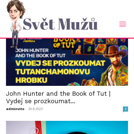
Domů
2023
Srpen
Měsíční Archiv: Srpen 2023
Svět Mužů
John Hunter and the Book of Tut |
Vydej se prozkoumat...
adminvito
-
30.8.2023
3