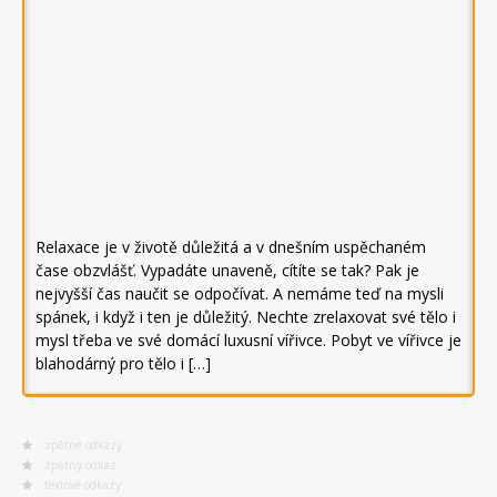
Relaxace je v životě důležitá a v dnešním uspěchaném
čase obzvlášť. Vypadáte unaveně, cítíte se tak? Pak je
nejvyšší čas naučit se odpočívat. A nemáme teď na mysli
spánek, i když i ten je důležitý. Nechte zrelaxovat své tělo i
mysl třeba ve své domácí luxusní vířivce. Pobyt ve vířivce je
blahodárný pro tělo i […]
zpětné odkazy
zpětný odkaz
textové odkazy