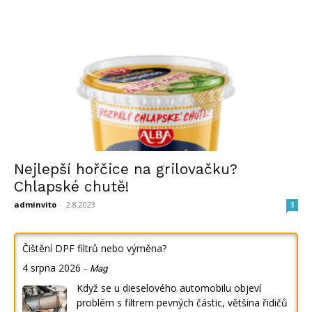
Nejlepší hořčice na grilovačku?
Chlapské chutě!
adminvito
-
2.8.2023
3
Čištění DPF filtrů nebo výměna?
4 srpna 2026
-
Mag
Když se u dieselového automobilu objeví
problém s filtrem pevných částic, většina řidičů