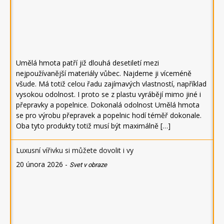
Umělá hmota patří již dlouhá desetiletí mezi
nejpoužívanější materiály vůbec. Najdeme ji víceméně
všude. Má totiž celou řadu zajímavých vlastností, například
vysokou odolnost. I proto se z plastu vyrábějí mimo jiné i
přepravky a popelnice. Dokonalá odolnost Umělá hmota
se pro výrobu přepravek a popelnic hodí téměř dokonale.
Oba tyto produkty totiž musí být maximálně […]
Luxusní vířivku si můžete dovolit i vy
20 února 2026
-
Svet v obraze