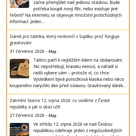
začne přemýšlet nad jedinou otázkou. Bude
potřeba koupit nový filtr, nebo existuje jiné
řešení? Na internetu se objevuje množství protichůdných
informací. Jeden…
Dárek pro tatínka, který neskončí v šuplíku: proč funguje
gravírování
31 července 2026
-
Mag
Tatínci patří k nejtěžším lidem na obdarování.
Nic nepotřebují, kravatu nenosí, a nářadí si
radši vybere sám – protože ví, co chce.
Výsledkem bývá ponožková klasika nebo něco
koupeného narychlo den před oslavou. Gravírovaný dárek…
Zatmění Slunce 12. srpna 2026: co uvidíme z České
republiky a jak si úkaz užít
27 července 2026
-
Mag
Ve středu 12. srpna 2026 se nad Českou
republikou odehraje jeden z nejpůsobivějších