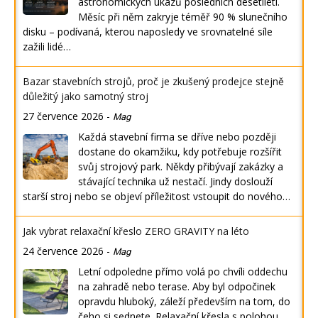
astronomických úkazů posledních desetiletí.
Měsíc při něm zakryje téměř 90 % slunečního
disku – podívaná, kterou naposledy ve srovnatelné síle
zažili lidé…
Bazar stavebních strojů, proč je zkušený prodejce stejně
důležitý jako samotný stroj
27 července 2026
-
Mag
Každá stavební firma se dříve nebo později
dostane do okamžiku, kdy potřebuje rozšířit
svůj strojový park. Někdy přibývají zakázky a
stávající technika už nestačí. Jindy doslouží
starší stroj nebo se objeví příležitost vstoupit do nového…
Jak vybrat relaxační křeslo ZERO GRAVITY na léto
24 července 2026
-
Mag
Letní odpoledne přímo volá po chvíli oddechu
na zahradě nebo terase. Aby byl odpočinek
opravdu hluboký, záleží především na tom, do
čeho si sednete. Relaxační křesla s polohou