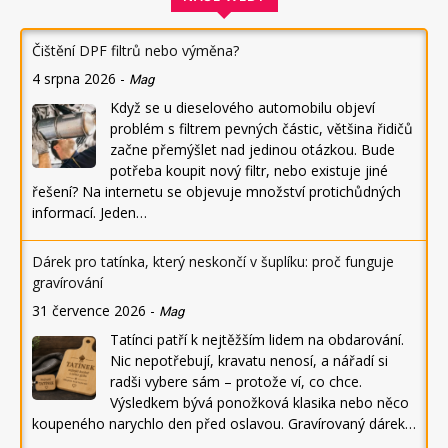
Čištění DPF filtrů nebo výměna?
4 srpna 2026
-
Mag
Když se u dieselového automobilu objeví
problém s filtrem pevných částic, většina řidičů
začne přemýšlet nad jedinou otázkou. Bude
potřeba koupit nový filtr, nebo existuje jiné
řešení? Na internetu se objevuje množství protichůdných
informací. Jeden…
Dárek pro tatínka, který neskončí v šuplíku: proč funguje
gravírování
31 července 2026
-
Mag
Tatínci patří k nejtěžším lidem na obdarování.
Nic nepotřebují, kravatu nenosí, a nářadí si
radši vybere sám – protože ví, co chce.
Výsledkem bývá ponožková klasika nebo něco
koupeného narychlo den před oslavou. Gravírovaný dárek…