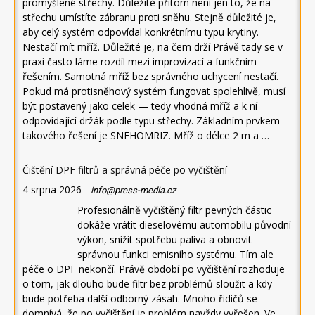
promyšlené střechy. Důležité přitom není jen to, že na
střechu umístíte zábranu proti sněhu. Stejně důležité je,
aby celý systém odpovídal konkrétnímu typu krytiny.
Nestačí mít mříž. Důležité je, na čem drží Právě tady se v
praxi často láme rozdíl mezi improvizací a funkčním
řešením. Samotná mříž bez správného uchycení nestačí.
Pokud má protisněhový systém fungovat spolehlivě, musí
být postavený jako celek — tedy vhodná mříž a k ní
odpovídající držák podle typu střechy. Základním prvkem
takového řešení je SNEHOMRIZ. Mříž o délce 2 m a …
Čištění DPF filtrů a správná péče po vyčištění
4 srpna 2026
-
info@press-media.cz
Profesionálně vyčištěný filtr pevných částic
dokáže vrátit dieselovému automobilu původní
výkon, snížit spotřebu paliva a obnovit
správnou funkci emisního systému. Tím ale
péče o DPF nekončí. Právě období po vyčištění rozhoduje
o tom, jak dlouho bude filtr bez problémů sloužit a kdy
bude potřeba další odborný zásah. Mnoho řidičů se
domnívá, že po vyčištění je problém navždy vyřešen. Ve