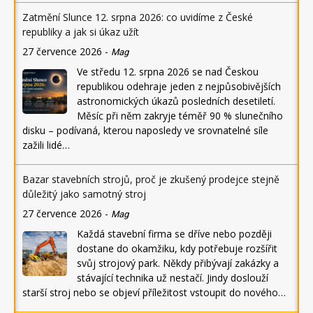
Zatmění Slunce 12. srpna 2026: co uvidíme z České
republiky a jak si úkaz užít
27 července 2026
-
Mag
Ve středu 12. srpna 2026 se nad Českou
republikou odehraje jeden z nejpůsobivějších
astronomických úkazů posledních desetiletí.
Měsíc při něm zakryje téměř 90 % slunečního
disku – podívaná, kterou naposledy ve srovnatelné síle
zažili lidé…
Bazar stavebních strojů, proč je zkušený prodejce stejně
důležitý jako samotný stroj
27 července 2026
-
Mag
Každá stavební firma se dříve nebo později
dostane do okamžiku, kdy potřebuje rozšířit
svůj strojový park. Někdy přibývají zakázky a
stávající technika už nestačí. Jindy doslouží
starší stroj nebo se objeví příležitost vstoupit do nového…