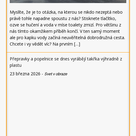
Myslíte, že je to otázka, na kterou se nikdo nezeptá nebo
právě tohle napadne spoustu z nás? Stisknete tlačítko,
ozve se hučení a voda v míse toalety zmizí. Pro většinu z
nás tímto okamžikem příběh končí. V ten samý moment
ale pro kapku vody začíná neuvěřitelná dobrodružná cesta.
Chcete i vy vědět víc? Na prvním […]
Přepravky a popelnice se dnes vyrábějí takřka výhradně z
plastu
23 března 2026
-
Svet v obraze