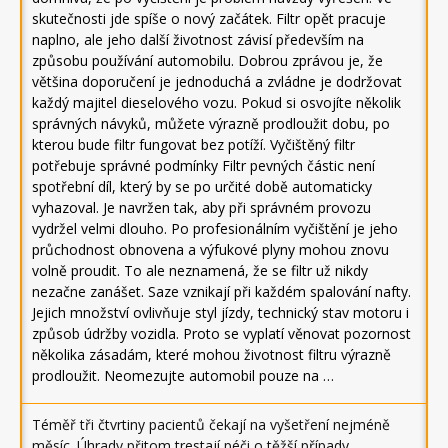
skutečnosti jde spíše o nový začátek. Filtr opět pracuje
naplno, ale jeho další životnost závisí především na
způsobu používání automobilu. Dobrou zprávou je, že
většina doporučení je jednoduchá a zvládne je dodržovat
každý majitel dieselového vozu. Pokud si osvojíte několik
správných návyků, můžete výrazně prodloužit dobu, po
kterou bude filtr fungovat bez potíží. Vyčištěný filtr
potřebuje správné podmínky Filtr pevných částic není
spotřební díl, který by se po určité době automaticky
vyhazoval. Je navržen tak, aby při správném provozu
vydržel velmi dlouho. Po profesionálním vyčištění je jeho
průchodnost obnovena a výfukové plyny mohou znovu
volně proudit. To ale neznamená, že se filtr už nikdy
nezačne zanášet. Saze vznikají při každém spalování nafty.
Jejich množství ovlivňuje styl jízdy, technický stav motoru i
způsob údržby vozidla. Proto se vyplatí věnovat pozornost
několika zásadám, které mohou životnost filtru výrazně
prodloužit. Neomezujte automobil pouze na …
Téměř tři čtvrtiny pacientů čekají na vyšetření nejméně
měsíc. Úhrady přitom trestají péči o těžší případy