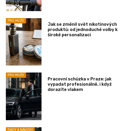
PRO MUŽE
Jak se změnil svět nikotinových
produktů: od jednoduché volby k
široké personalizaci
PRO MUŽE
Pracovní schůzka v Praze: jak
vypadat profesionálně, i když
dorazíte vlakem
RADY A NÁVODY