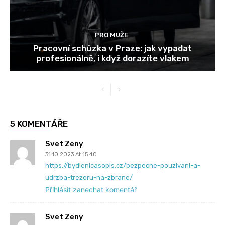
PRO MUŽE
Pracovní schůzka v Praze: jak vypadat
profesionálně, i když dorazíte vlakem
5 KOMENTÁŘE
Svet Zeny
31.10.2023 At 15:40
https://bydlenicasopis.cz/bezpecne-pouzivani-a-
udrzba-trezoru-na-zbrane/
Přihlásit zanechat komentář
Svet Zeny