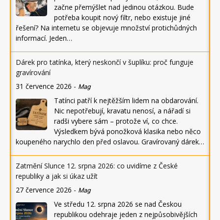
začne přemýšlet nad jedinou otázkou. Bude
potřeba koupit nový filtr, nebo existuje jiné
řešení? Na internetu se objevuje množství protichůdných
informací. Jeden…
Dárek pro tatínka, který neskončí v šuplíku: proč funguje
gravírování
31 července 2026
-
Mag
Tatínci patří k nejtěžším lidem na obdarování.
Nic nepotřebují, kravatu nenosí, a nářadí si
radši vybere sám – protože ví, co chce.
Výsledkem bývá ponožková klasika nebo něco
koupeného narychlo den před oslavou. Gravírovaný dárek…
Zatmění Slunce 12. srpna 2026: co uvidíme z České
republiky a jak si úkaz užít
27 července 2026
-
Mag
Ve středu 12. srpna 2026 se nad Českou
republikou odehraje jeden z nejpůsobivějších