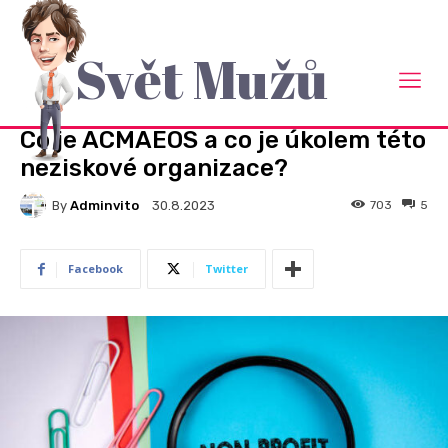
Svět Mužů
Domů
Rady a návody
RADY A NÁVODY
Co je ACMAEOS a co je úkolem této
neziskové organizace?
By
Adminvito
703
5
30.8.2023
Facebook
Twitter