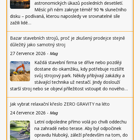
astronomických úkazů posledních desetiletí.
Měsíc při něm zakryje téměř 90 % slunečního
disku – podívaná, kterou naposledy ve srovnatelné síle
zažili lidé…
Bazar stavebních strojů, proč je zkušený prodejce stejně
důležitý jako samotný stroj
27 července 2026
-
Mag
Každá stavební firma se dříve nebo později
dostane do okamžiku, kdy potřebuje rozšířit
svůj strojový park. Někdy přibývají zakázky a
stávající technika už nestačí. Jindy doslouží
starší stroj nebo se objeví příležitost vstoupit do nového…
Jak vybrat relaxační křeslo ZERO GRAVITY na léto
24 července 2026
-
Mag
Letní odpoledne přímo volá po chvíli oddechu
na zahradě nebo terase. Aby byl odpočinek
opravdu hluboký, záleží především na tom, do