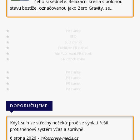
čeho si sednete. Relaxační křesla s polohou
stavu beztíže, označovanou jako Zero Gravity, se…
PR články
SEO
SEO články
Publikace PR článků
Kde Publikovat PR článek
PR článek levně
PR články
PR článek
PR článek
PR článek
DOPORUČUJEME:
Když sníh ze střechy nečeká: proč se vyplatí řešit
protisněhový systém včas a správně
6 srpna 2026
-
info@press-media.cz