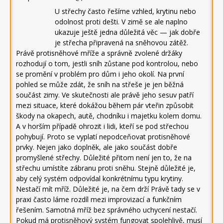
U střechy často řešíme vzhled, krytinu nebo
odolnost proti dešti. V zimě se ale naplno
ukazuje ještě jedna důležitá věc — jak dobře
je střecha připravená na sněhovou zátěž.
Právě protisněhové mříže a správně zvolené držáky
rozhodují o tom, jestli sníh zůstane pod kontrolou, nebo
se promění v problém pro dům i jeho okolí. Na první
pohled se může zdát, že sníh na střeše je jen běžná
součást zimy. Ve skutečnosti ale právě jeho sesuv patří
mezi situace, které dokážou během pár vteřin způsobit
škody na okapech, autě, chodníku i majetku kolem domu.
A v horším případě ohrozit i lidi, kteří se pod střechou
pohybují. Proto se vyplatí nepodceňovat protisněhové
prvky. Nejen jako doplněk, ale jako součást dobře
promyšlené střechy. Důležité přitom není jen to, že na
střechu umístíte zábranu proti sněhu. Stejně důležité je,
aby celý systém odpovídal konkrétnímu typu krytiny.
Nestačí mít mříž. Důležité je, na čem drží Právě tady se v
praxi často láme rozdíl mezi improvizací a funkčním
řešením. Samotná mříž bez správného uchycení nestačí.
Pokud má protisněhový systém fungovat spolehlivě, musí