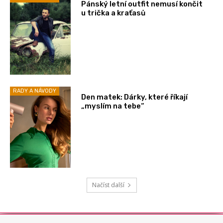
Pánský letní outfit nemusí končit
u trička a kraťasů
RADY A NÁVODY
Den matek: Dárky, které říkají
„myslím na tebe“
Načíst další