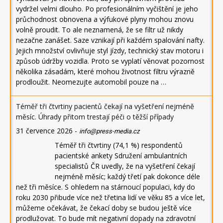
vydržel velmi dlouho. Po profesionálním vyčištění je jeho
průchodnost obnovena a výfukové plyny mohou znovu
volně proudit. To ale neznamená, že se filtr už nikdy
nezačne zanášet. Saze vznikají při každém spalování nafty.
Jejich množství ovlivňuje styl jízdy, technický stav motoru i
způsob údržby vozidla. Proto se vyplatí věnovat pozornost
několika zásadám, které mohou životnost filtru výrazně
prodloužit. Neomezujte automobil pouze na …
Téměř tři čtvrtiny pacientů čekají na vyšetření nejméně
měsíc. Úhrady přitom trestají péči o těžší případy
31 července 2026
-
info@press-media.cz
Téměř tři čtvrtiny (74,1 %) respondentů
pacientské ankety Sdružení ambulantních
specialistů ČR uvedly, že na vyšetření čekají
nejméně měsíc; každý třetí pak dokonce déle
než tři měsíce. S ohledem na stárnoucí populaci, kdy do
roku 2030 přibude více než třetina lidí ve věku 85 a více let,
můžeme očekávat, že čekací doby se budou ještě více
prodlužovat. To bude mít negativní dopady na zdravotní