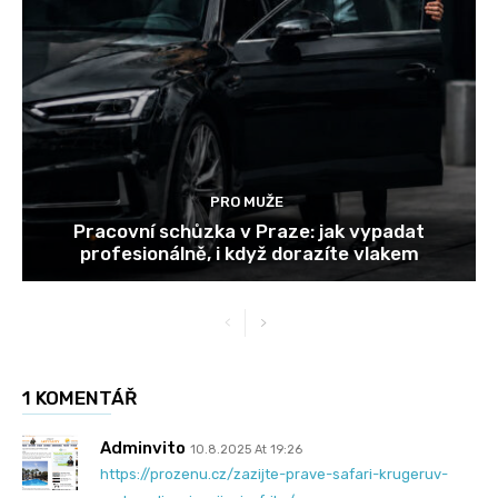
PRO MUŽE
Pracovní schůzka v Praze: jak vypadat
profesionálně, i když dorazíte vlakem
1 KOMENTÁŘ
Adminvito
10.8.2025 At 19:26
https://prozenu.cz/zazijte-prave-safari-krugeruv-