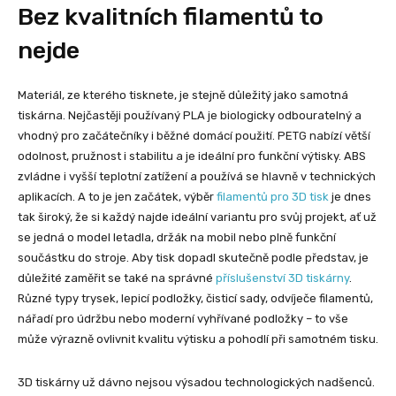
Bez kvalitních filamentů to
nejde
Materiál, ze kterého tisknete, je stejně důležitý jako samotná
tiskárna. Nejčastěji používaný PLA je biologicky odbouratelný a
vhodný pro začátečníky i běžné domácí použití. PETG nabízí větší
odolnost, pružnost i stabilitu a je ideální pro funkční výtisky. ABS
zvládne i vyšší teplotní zatížení a používá se hlavně v technických
aplikacích. A to je jen začátek, výběr
filamentů pro 3D tisk
je dnes
tak široký, že si každý najde ideální variantu pro svůj projekt, ať už
se jedná o model letadla, držák na mobil nebo plně funkční
součástku do stroje. Aby tisk dopadl skutečně podle představ, je
důležité zaměřit se také na správné
příslušenství 3D tiskárny
.
Různé typy trysek, lepicí podložky, čisticí sady, odvíječe filamentů,
nářadí pro údržbu nebo moderní vyhřívané podložky – to vše
může výrazně ovlivnit kvalitu výtisku a pohodlí při samotném tisku.
3D tiskárny už dávno nejsou výsadou technologických nadšenců.