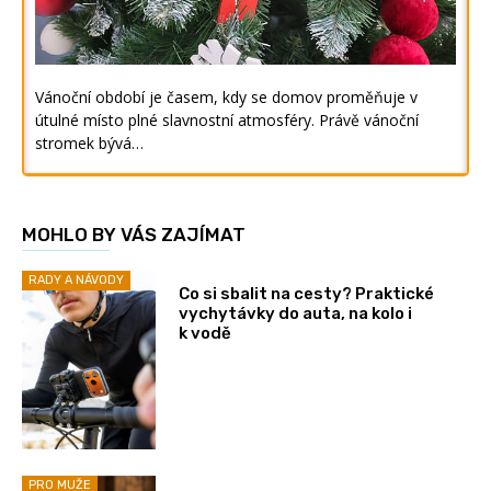
Vánoční období je časem, kdy se domov proměňuje v
útulné místo plné slavnostní atmosféry. Právě vánoční
stromek bývá…
MOHLO BY VÁS ZAJÍMAT
RADY A NÁVODY
Co si sbalit na cesty? Praktické
vychytávky do auta, na kolo i
k vodě
PRO MUŽE