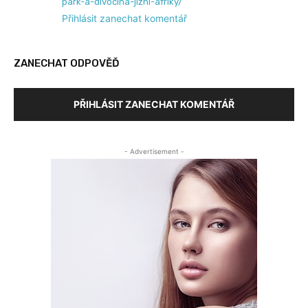
park-a-divocina-jizni-afriky/
Přihlásit zanechat komentář
ZANECHAT ODPOVĚĎ
PŘIHLÁSIT ZANECHAT KOMENTÁŘ
- Advertisement -