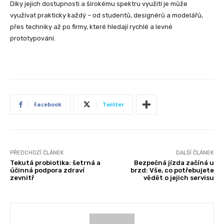
Díky jejich dostupnosti a širokému spektru využití je může
využívat prakticky každý – od studentů, designérů a modelářů,
přes techniky až po firmy, které hledají rychlé a levné
prototypování.
Facebook
Twitter
PŘEDCHOZÍ ČLÁNEK
DALŠÍ ČLÁNEK
Tekutá probiotika: šetrná a
Bezpečná jízda začíná u
účinná podpora zdraví
brzd: Vše, co potřebujete
zevnitř
vědět o jejich servisu