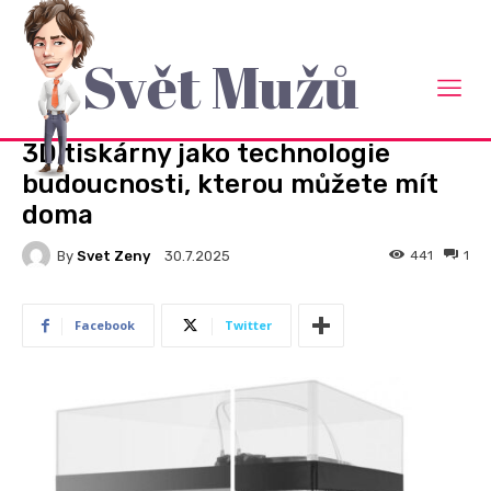
Svět Mužů
Domů
Rady a návody
RADY A NÁVODY
3D tiskárny jako technologie
budoucnosti, kterou můžete mít
doma
By
Svet Zeny
441
1
30.7.2025
Facebook
Twitter