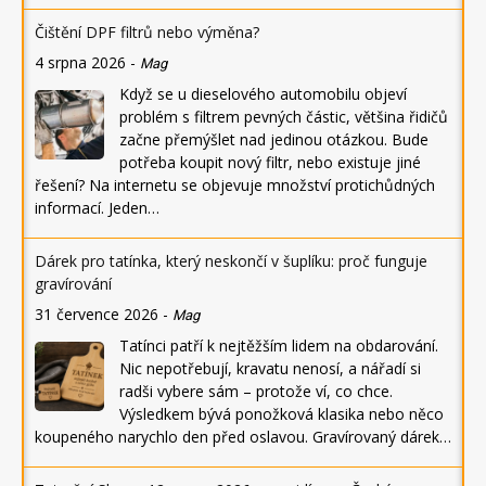
Čištění DPF filtrů nebo výměna?
4 srpna 2026
-
Mag
Když se u dieselového automobilu objeví
problém s filtrem pevných částic, většina řidičů
začne přemýšlet nad jedinou otázkou. Bude
potřeba koupit nový filtr, nebo existuje jiné
řešení? Na internetu se objevuje množství protichůdných
informací. Jeden…
Dárek pro tatínka, který neskončí v šuplíku: proč funguje
gravírování
31 července 2026
-
Mag
Tatínci patří k nejtěžším lidem na obdarování.
Nic nepotřebují, kravatu nenosí, a nářadí si
radši vybere sám – protože ví, co chce.
Výsledkem bývá ponožková klasika nebo něco
koupeného narychlo den před oslavou. Gravírovaný dárek…