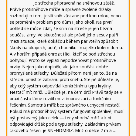
je střecha připravená na sněhovou zátěž.
Právě protisněhové mříže a správně zvolené držáky
rozhodují o tom, jestli sníh zůstane pod kontrolou, nebo
se promění v problém pro dům i jeho okolí. Na první
pohled se může zdát, že sníh na střeše je jen běžná
součást zimy. Ve skutečnosti ale právě jeho sesuv patří
mezi situace, které dokážou během pár vteřin způsobit
škody na okapech, autě, chodníku i majetku kolem domu.
A v horším případě ohrozit i lidi, kteří se pod střechou
pohybují. Proto se vyplatí nepodceňovat protisněhové
prvky. Nejen jako doplněk, ale jako součást dobře
promyšlené střechy. Důležité přitom není jen to, že na
střechu umístíte zábranu proti sněhu. Stejně důležité je,
aby celý systém odpovídal konkrétnímu typu krytiny.
Nestačí mít mříž. Důležité je, na čem drží Právě tady se v
praxi často láme rozdíl mezi improvizací a funkčním
řešením. Samotná mříž bez správného uchycení nestačí.
Pokud má protisněhový systém fungovat spolehlivě, musí
být postavený jako celek — tedy vhodná mříž a k ní
odpovídající držák podle typu střechy. Základním prvkem
takového řešení je SNEHOMRIZ. Mříž o délce 2 m a …