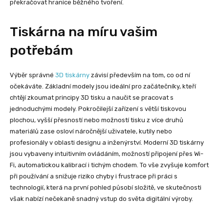
překračovat hranice běžného tvoření.
Tiskárna na míru vašim
potřebám
Výběr správné
3D tiskárny
závisí především na tom, co od ní
očekáváte. Základní modely jsou ideální pro začátečníky, kteří
chtějí zkoumat principy 3D tisku a naučit se pracovat s
jednoduchými modely. Pokročilejší zařízení s větší tiskovou
plochou, vyšší přesností nebo možností tisku z více druhů
materiálů zase osloví náročnější uživatele, kutily nebo
profesionály v oblasti designu a inženýrství. Moderní 3D tiskárny
jsou vybaveny intuitivním ovládáním, možností připojení přes Wi-
Fi, automatickou kalibrací i tichým chodem. To vše zvyšuje komfort
při používání a snižuje riziko chyby i frustrace při práci s
technologií, která na první pohled působí složitě, ve skutečnosti
však nabízí nečekaně snadný vstup do světa digitální výroby.