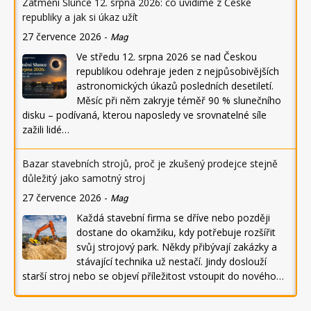
Zatmění Slunce 12. srpna 2026: co uvidíme z České
republiky a jak si úkaz užít
27 července 2026
-
Mag
Ve středu 12. srpna 2026 se nad Českou
republikou odehraje jeden z nejpůsobivějších
astronomických úkazů posledních desetiletí.
Měsíc při něm zakryje téměř 90 % slunečního
disku – podívaná, kterou naposledy ve srovnatelné síle
zažili lidé…
Bazar stavebních strojů, proč je zkušený prodejce stejně
důležitý jako samotný stroj
27 července 2026
-
Mag
Každá stavební firma se dříve nebo později
dostane do okamžiku, kdy potřebuje rozšířit
svůj strojový park. Někdy přibývají zakázky a
stávající technika už nestačí. Jindy doslouží
starší stroj nebo se objeví příležitost vstoupit do nového…