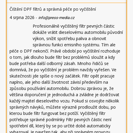
Čištění DPF filtrů a správná péče po vyčištění
4 srpna 2026
-
info@press-media.cz
Profesionálně vyčištěný filtr pevných částic
dokáže vrátit dieselovému automobilu původní
výkon, snížit spotřebu paliva a obnovit
správnou funkci emisního systému. Tím ale
péče o DPF nekončí. Právě období po vyčištění rozhoduje
o tom, jak dlouho bude filtr bez problémů sloužit a kdy
bude potřeba další odborný zásah. Mnoho řidičů se
domnívá, že po vyčištění je problém navždy vyřešen. Ve
skutečnosti jde spíše o nový začátek. Filtr opět pracuje
naplno, ale jeho další životnost závisí především na
způsobu používání automobilu. Dobrou zprávou je, že
většina doporučení je jednoduchá a zvládne je dodržovat
každý majitel dieselového vozu. Pokud si osvojíte několik
správných návyků, můžete výrazně prodloužit dobu, po
kterou bude filtr fungovat bez potíží. Vyčištěný filtr
potřebuje správné podmínky Filtr pevných částic není
spotřební díl, který by se po určité době automaticky
vyhazoval. Je navržen tak, aby při správném provozu