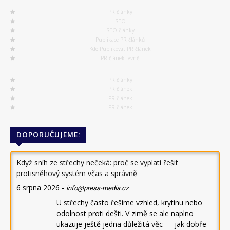
PR články
SEO
SEO články
Publikace PR článků
Kde Publikovat PR článek
PR článek levně
PR články
PR článek
PR článek
PR článek
DOPORUČUJEME:
Když sníh ze střechy nečeká: proč se vyplatí řešit
protisněhový systém včas a správně
6 srpna 2026
-
info@press-media.cz
U střechy často řešíme vzhled, krytinu nebo
odolnost proti dešti. V zimě se ale naplno
ukazuje ještě jedna důležitá věc — jak dobře