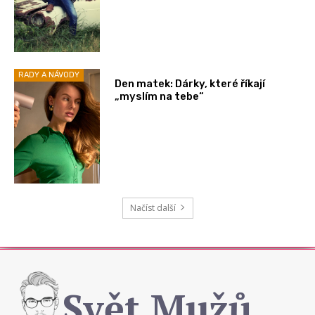
RADY A NÁVODY
Den matek: Dárky, které říkají
„myslím na tebe“
Načíst další
Svět Mužů