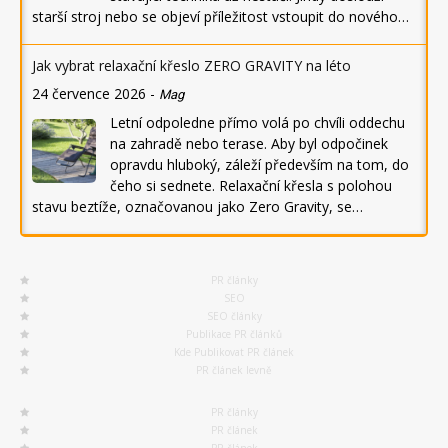
starší stroj nebo se objeví příležitost vstoupit do nového…
Jak vybrat relaxační křeslo ZERO GRAVITY na léto
24 července 2026
-
Mag
Letní odpoledne přímo volá po chvíli oddechu
na zahradě nebo terase. Aby byl odpočinek
opravdu hluboký, záleží především na tom, do
čeho si sednete. Relaxační křesla s polohou
stavu beztíže, označovanou jako Zero Gravity, se…
PR články
SEO
SEO články
Publikace PR článků
Kde Publikovat PR článek
PR článek levně
PR články
PR článek
PR článek