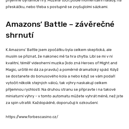
příjemné dynamice hry. Můžete točit podle momentální nálady, na
přeskáčku, nebo třeba s postupně se zvyšujícími sázkami.
Amazons’ Battle – závěrečné
shrnutí
K Amazons’ Battle jsem zpočátku byla celkem skeptická, ale
musím se přiznat, že nakonec mě ta hra chytla. Líbí se mi v ní
kvalitní, téměř videoherní muzika (kdo zná Heroes of Might and
Magic, určitě mi dá za pravdu) a poměrně dramatický spád. Když
se dostanete do bonusového kola a nebo když se vám podaří
vytočit několik stejných válců, tak výhry naskakují celkem
příjemnou rychlostí. Na druhou stranu se připravte i na takové
miniaturní výhry – v tomto automatu můžete vyhrát méně, než jste
za spin utratili. Každopádně, doporučuji k ozkoušení.
https://www.forbescasino.cz/