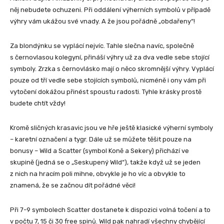
něj nebudete ochuzeni. Při oddálení výherních symbolů v případě
výhry vám ukážou své vnady. A že jsou pořádně „obdařeny“!
Za blondýnku se vyplácí nejvíc. Tahle slečna navíc, společně
s černovlasou kolegyní, přináší výhry už za dva vedle sebe stojící
symboly. Zrzka s černovlásko mají o něco skromnější výhry. Vyplácí
pouze od tří vedle sebe stojících symbolů, nicméně i ony vám při
vytočení dokážou přinést spoustu radosti. Tyhle krásky prostě
budete chtít vždy!
Kromě sličných krasavic jsou ve hře ještě klasické výherní symboly
– karetní označení a tygr. Dále už se můžete těšit pouze na
bonusy – Wild a Scatter (symbol Koně a Sekery) přichází ve
skupině (jedná se o „Seskupený Wild“), takže když už se jeden
z nich na hracím poli mihne, obvykle je ho víc a obvykle to
znamená, že se začnou dít pořádné věci!
Při 7-9 symbolech Scatter dostanete k dispozici volná točení a to
v počtu 7, 15 či 30 free spinů. Wild pak nahradí všechny chybějící