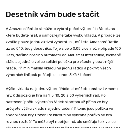
Desetník vám bude stačit
V Amazons’ Battle si můžete vybrat počet výherních řádek, na
které budete hrát, a samozřejmě také výšku vkladu. V případě, že
zvolíte pouze jednu aktivní výherní linii, můžete Amazons’ Battle
už od 0,10, tedy desetníku. To je sice o 0,05 více, než v případě 100
Cats, dalšího hracího automatu od Amusmet Interactive, nicméně
stále se jedná o velice solidní položku pro všechny opatrnější
hráče. Při minimálním vkladu na jednu řádku a pokrytí všech
výherních linií pak počítejte s cenou 3 Kč / točení.
Výšku vkladu na jednu výherní řádku si můžete nastavit v menu
hry. K dispozici je hra na 1, 5, 10, 20 a 30 výherních řad. Po
nastavení počtu výherních řádek si potom už přímo ze hry
určujete výšku vkladu na jedno točení. K tomu jsou políčka ve
spodní části hry. Pozor! Po kliknutí na vybrané políčko se hra
rovnou roztočí. To může být nepříjemné, ale směřuje to k velice