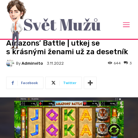
Svět Mužů
Domů
Rady a návody
RADY A NÁVODY
Amazons’ Battle | utkej se
s krásnými ženami už za desetník
By
Adminvito
644
3
3.11.2022
Facebook
Twitter