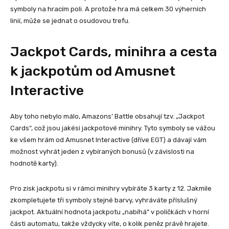
symboly na hracím poli. A protože hra má celkem 30 výherních
linií, může se jednat o osudovou trefu.
Jackpot Cards, minihra a cesta
k jackpotům od Amusnet
Interactive
Aby toho nebylo málo, Amazons’ Battle obsahují tzv. „Jackpot
Cards“, což jsou jakési jackpotové minihry. Tyto symboly se vážou
ke všem hrám od Amusnet Interactive (dříve EGT) a dávají vám
možnost vyhrát jeden z vybíraných bonusů (v závislosti na
hodnotě karty).
Pro zisk jackpotu si v rámci minihry vybíráte 3 karty z 12. Jakmile
zkompletujete tři symboly stejné barvy, vyhráváte příslušný
jackpot. Aktuální hodnota jackpotu „nabíhá“ v políčkách v horní
části automatu, takže vždycky víte, o kolik peněz právě hrajete.