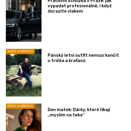
Pracovní schůzka v Praze: jak
vypadat profesionálně, i když
dorazíte vlakem
RADY A NÁVODY
Pánský letní outfit nemusí končit
u trička a kraťasů
RADY A NÁVODY
Den matek: Dárky, které říkají
„myslím na tebe“