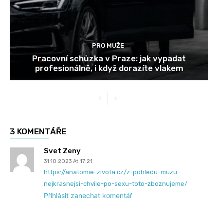
PRO MUŽE
Pracovní schůzka v Praze: jak vypadat
profesionálně, i když dorazíte vlakem
3 KOMENTÁŘE
Svet Zeny
31.10.2023 At 17:21
https://anatomie-zivota.cz/z-pohledu-muzu-
nejkrasnejsi-chvile-po-sexu-toto-zboznujeme/
Přihlásit zanechat komentář