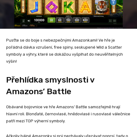
Pusťte se do boje s nebezpečnými Amazonkami! Ve hře je
pořádná dávka vzrušení, free spiny, seskupené Wild a Scatter
symboly a výhry, které se dokážou vyšplhat do neuvěřitelných
výšin!
Přehlídka smyslnosti v
Amazons’ Battle
Obávané bojovnice ve hře Amazons’ Battle samozřejmě hrají
hlavní roli. Blonďaté, černovlasé, hnědovlasé i rusovlasé válečnice
patří mezi TOP výherní symboly.
Ačkoliv bájné Amazonky si prý nechávaly uřezávat poprsí, tady o