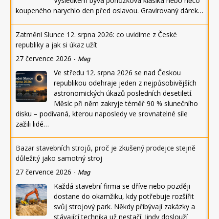
Výsledkem bývá ponožková klasika nebo něco
koupeného narychlo den před oslavou. Gravírovaný dárek…
Zatmění Slunce 12. srpna 2026: co uvidíme z České
republiky a jak si úkaz užít
27 července 2026
-
Mag
Ve středu 12. srpna 2026 se nad Českou
republikou odehraje jeden z nejpůsobivějších
astronomických úkazů posledních desetiletí.
Měsíc při něm zakryje téměř 90 % slunečního
disku – podívaná, kterou naposledy ve srovnatelné síle
zažili lidé…
Bazar stavebních strojů, proč je zkušený prodejce stejně
důležitý jako samotný stroj
27 července 2026
-
Mag
Každá stavební firma se dříve nebo později
dostane do okamžiku, kdy potřebuje rozšířit
svůj strojový park. Někdy přibývají zakázky a
stávající technika už nestačí. Jindy doslouží