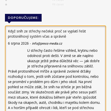
PR článek
DOPORUČUJEME:
Když sníh ze střechy nečeká: proč se vyplatí řešit
protisněhový systém včas a správně
6 srpna 2026
-
info@press-media.cz
U střechy často řešíme vzhled, krytinu nebo
odolnost proti dešti. V zimě se ale naplno
ukazuje ještě jedna důležitá věc — jak dobře
je střecha připravená na sněhovou zátěž.
Právě protisněhové mříže a správně zvolené držáky
rozhodují o tom, jestli sníh zůstane pod kontrolou, nebo
se promění v problém pro dům i jeho okolí. Na první
pohled se může zdát, že sníh na střeše je jen běžná
součást zimy. Ve skutečnosti ale právě jeho sesuv patří
mezi situace, které dokážou během pár vteřin způsobit
škody na okapech, autě, chodníku i majetku kolem domu.
A v horším případě ohrozit i lidi, kteří se pod střechou