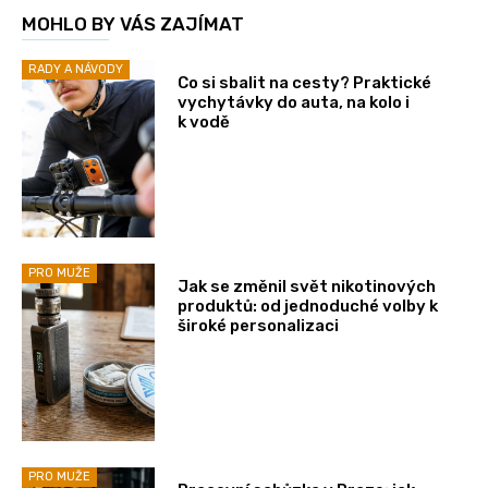
MOHLO BY VÁS ZAJÍMAT
RADY A NÁVODY
Co si sbalit na cesty? Praktické
vychytávky do auta, na kolo i
k vodě
PRO MUŽE
Jak se změnil svět nikotinových
produktů: od jednoduché volby k
široké personalizaci
PRO MUŽE