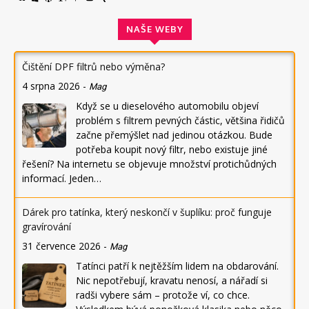
NAŠE WEBY
Čištění DPF filtrů nebo výměna?
4 srpna 2026
-
Mag
Když se u dieselového automobilu objeví
problém s filtrem pevných částic, většina řidičů
začne přemýšlet nad jedinou otázkou. Bude
potřeba koupit nový filtr, nebo existuje jiné
řešení? Na internetu se objevuje množství protichůdných
informací. Jeden…
Dárek pro tatínka, který neskončí v šuplíku: proč funguje
gravírování
31 července 2026
-
Mag
Tatínci patří k nejtěžším lidem na obdarování.
Nic nepotřebují, kravatu nenosí, a nářadí si
radši vybere sám – protože ví, co chce.