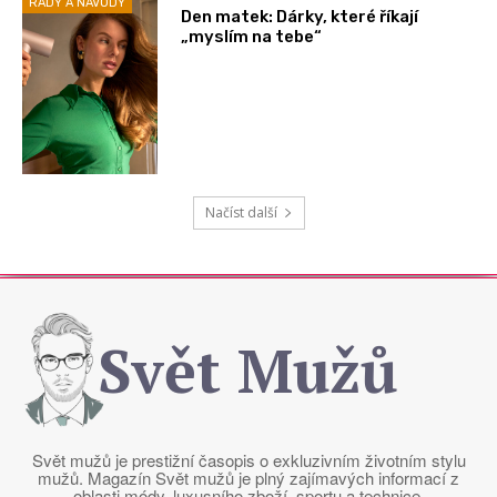
RADY A NÁVODY
Den matek: Dárky, které říkají
„myslím na tebe“
Načíst další
Svět Mužů
Svět mužů je prestižní časopis o exkluzivním životním stylu
mužů. Magazín Svět mužů je plný zajímavých informací z
oblasti módy, luxusního zboží, sportu a technice.