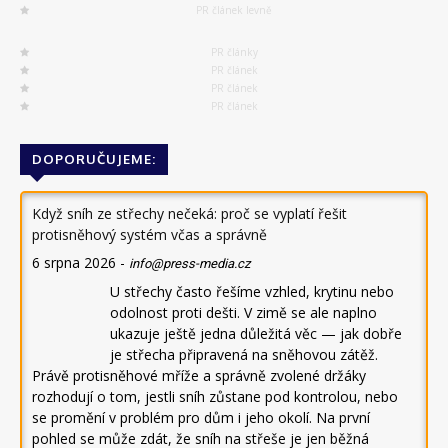
PR článek levně
PR články
PR článek
PR článek
PR článek
DOPORUČUJEME:
Když sníh ze střechy nečeká: proč se vyplatí řešit
protisněhový systém včas a správně
6 srpna 2026
-
info@press-media.cz
U střechy často řešíme vzhled, krytinu nebo
odolnost proti dešti. V zimě se ale naplno
ukazuje ještě jedna důležitá věc — jak dobře
je střecha připravená na sněhovou zátěž.
Právě protisněhové mříže a správně zvolené držáky
rozhodují o tom, jestli sníh zůstane pod kontrolou, nebo
se promění v problém pro dům i jeho okolí. Na první
pohled se může zdát, že sníh na střeše je jen běžná