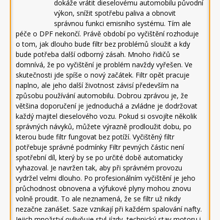
dokáže vrátit dieselovému automobilu původní
výkon, snížit spotřebu paliva a obnovit
správnou funkci emisního systému. Tím ale
péče o DPF nekončí. Právě období po vyčištění rozhoduje
o tom, jak dlouho bude filtr bez problémů sloužit a kdy
bude potřeba další odborný zásah. Mnoho řidičů se
domnívá, že po vyčištění je problém navždy vyřešen. Ve
skutečnosti jde spíše o nový začátek. Filtr opět pracuje
naplno, ale jeho další životnost závisí především na
způsobu používání automobilu. Dobrou zprávou je, že
většina doporučení je jednoduchá a zvládne je dodržovat
každý majitel dieselového vozu. Pokud si osvojíte několik
správných návyků, můžete výrazně prodloužit dobu, po
kterou bude filtr fungovat bez potíží. Vyčištěný filtr
potřebuje správné podmínky Filtr pevných částic není
spotřební díl, který by se po určité době automaticky
vyhazoval. Je navržen tak, aby při správném provozu
vydržel velmi dlouho. Po profesionálním vyčištění je jeho
průchodnost obnovena a výfukové plyny mohou znovu
volně proudit. To ale neznamená, že se filtr už nikdy
nezačne zanášet. Saze vznikají při každém spalování nafty.
Jejich množství ovlivňuje styl jízdy, technický stav motoru i