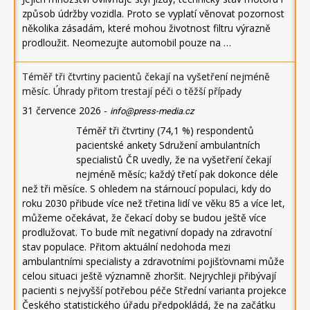
způsob údržby vozidla. Proto se vyplatí věnovat pozornost
několika zásadám, které mohou životnost filtru výrazně
prodloužit. Neomezujte automobil pouze na …
Téměř tři čtvrtiny pacientů čekají na vyšetření nejméně
měsíc. Úhrady přitom trestají péči o těžší případy
31 července 2026
-
info@press-media.cz
Téměř tři čtvrtiny (74,1 %) respondentů
pacientské ankety Sdružení ambulantních
specialistů ČR uvedly, že na vyšetření čekají
nejméně měsíc; každý třetí pak dokonce déle
než tři měsíce. S ohledem na stárnoucí populaci, kdy do
roku 2030 přibude více než třetina lidí ve věku 85 a více let,
můžeme očekávat, že čekací doby se budou ještě více
prodlužovat. To bude mít negativní dopady na zdravotní
stav populace. Přitom aktuální nedohoda mezi
ambulantními specialisty a zdravotními pojišťovnami může
celou situaci ještě významně zhoršit. Nejrychleji přibývají
pacienti s nejvyšší potřebou péče Střední varianta projekce
Českého statistického úřadu předpokládá, že na začátku