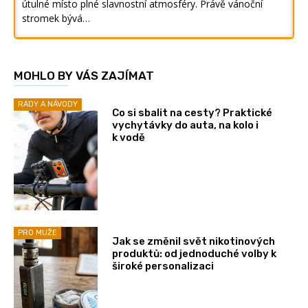
útulné místo plné slavnostní atmosféry. Právě vánoční
stromek bývá…
MOHLO BY VÁS ZAJÍMAT
RADY A NÁVODY
Co si sbalit na cesty? Praktické
vychytávky do auta, na kolo i
k vodě
PRO MUŽE
Jak se změnil svět nikotinových
produktů: od jednoduché volby k
široké personalizaci