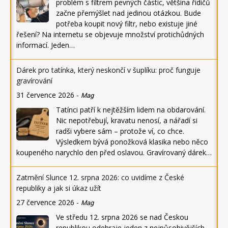
problém s filtrem pevných částic, většina řidičů
začne přemýšlet nad jedinou otázkou. Bude
potřeba koupit nový filtr, nebo existuje jiné
řešení? Na internetu se objevuje množství protichůdných
informací. Jeden…
Dárek pro tatínka, který neskončí v šuplíku: proč funguje
gravírování
31 července 2026
-
Mag
Tatínci patří k nejtěžším lidem na obdarování.
Nic nepotřebují, kravatu nenosí, a nářadí si
radši vybere sám – protože ví, co chce.
Výsledkem bývá ponožková klasika nebo něco
koupeného narychlo den před oslavou. Gravírovaný dárek…
Zatmění Slunce 12. srpna 2026: co uvidíme z České
republiky a jak si úkaz užít
27 července 2026
-
Mag
Ve středu 12. srpna 2026 se nad Českou
republikou odehraje jeden z nejpůsobivějších