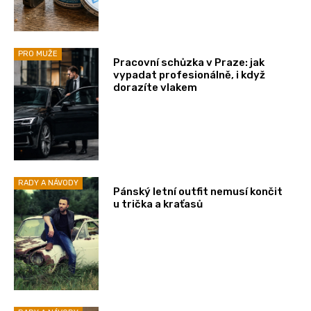
PRO MUŽE
Pracovní schůzka v Praze: jak
vypadat profesionálně, i když
dorazíte vlakem
RADY A NÁVODY
Pánský letní outfit nemusí končit
u trička a kraťasů