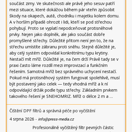
součást zimy. Ve skutečnosti ale právě jeho sesuv patří
mezi situace, které dokážou během pár vteřin způsobit
škody na okapech, autě, chodníku i majetku kolem domu.
A v horším případě ohrozit i lidi, kteří se pod střechou
pohybují. Proto se vyplatí nepodceňovat protisněhové
prvky. Nejen jako doplněk, ale jako součást dobře
promyšlené střechy. Důležité přitom není jen to, že na
střechu umístíte zábranu proti sněhu. Stejně důležité je,
aby celý systém odpovídal konkrétnímu typu krytiny.
Nestačí mít mříž. Důležité je, na čem drží Právě tady se v
praxi často láme rozdíl mezi improvizací a funkčním
řešením. Samotná mříž bez správného uchycení nestačí.
Pokud má protisněhový systém fungovat spolehlivě, musí
být postavený jako celek — tedy vhodná mříž a k ní
odpovídající držák podle typu střechy. Základním prvkem
takového řešení je SNEHOMRIZ. Mříž o délce 2 m a …
Čištění DPF filtrů a správná péče po vyčištění
4 srpna 2026
-
info@press-media.cz
Profesionálně vyčištěný filtr pevných částic