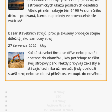
astronomických úkazů posledních desetiletí.
Měsíc při něm zakryje téměř 90 % slunečního
disku – podívaná, kterou naposledy ve srovnatelné síle
zažili lidé…
Bazar stavebních strojů, proč je zkušený prodejce stejně
důležitý jako samotný stroj
27 července 2026
-
Mag
Každá stavební firma se dříve nebo později
dostane do okamžiku, kdy potřebuje rozšířit
svůj strojový park. Někdy přibývají zakázky a
stávající technika už nestačí. Jindy doslouží
starší stroj nebo se objeví příležitost vstoupit do nového…
PR články
SEO
SEO články
Publikace PR článků
Kde Publikovat PR článek