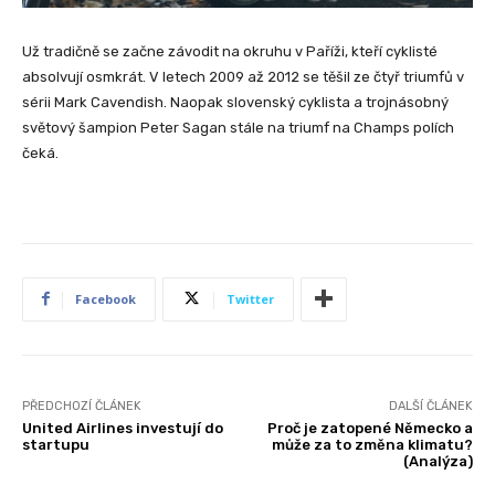
Už tradičně se začne závodit na okruhu v Paříži, kteří cyklisté
absolvují osmkrát. V letech 2009 až 2012 se těšil ze čtyř triumfů v
sérii Mark Cavendish. Naopak slovenský cyklista a trojnásobný
světový šampion Peter Sagan stále na triumf na Champs polích
čeká.
Facebook
Twitter
PŘEDCHOZÍ ČLÁNEK
DALŠÍ ČLÁNEK
United Airlines investují do
Proč je zatopené Německo a
startupu
může za to změna klimatu?
(Analýza)