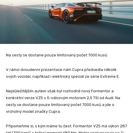
Na cesty se dostane pouze limitovaný počet 7000 kusů.
V rámci dvoudenní prezentace nám Cupra předvedla několik
svých vozidel, například i elektrický speciál ze série Extreme E.
Nejdůležitějším autem však byl rozhodně nový Formentor a
konkrétní verze VZ5 s 5-válcovým motorem 2,5 TSI od Audi. Na
cesty se dostane pouze limitovaný počet 7000 kusů a jde o
vrcholný model značky Cupra.
Připomeňme si, s kým máme tu čest: Formentor VZ5 má výkon 287
kW (390 koní) a točivý moment 480 Nm. Motor spolupracuje se 7-