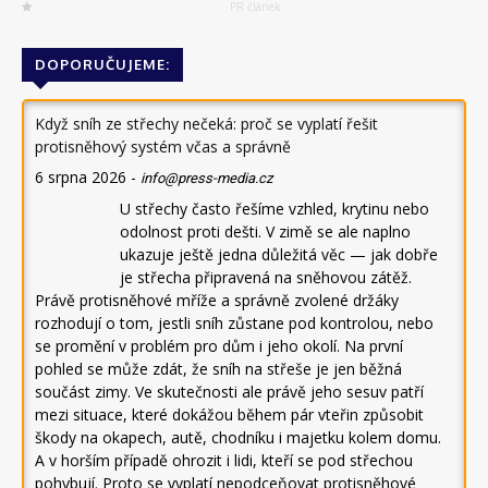
PR článek
DOPORUČUJEME:
Když sníh ze střechy nečeká: proč se vyplatí řešit
protisněhový systém včas a správně
6 srpna 2026
-
info@press-media.cz
U střechy často řešíme vzhled, krytinu nebo
odolnost proti dešti. V zimě se ale naplno
ukazuje ještě jedna důležitá věc — jak dobře
je střecha připravená na sněhovou zátěž.
Právě protisněhové mříže a správně zvolené držáky
rozhodují o tom, jestli sníh zůstane pod kontrolou, nebo
se promění v problém pro dům i jeho okolí. Na první
pohled se může zdát, že sníh na střeše je jen běžná
součást zimy. Ve skutečnosti ale právě jeho sesuv patří
mezi situace, které dokážou během pár vteřin způsobit
škody na okapech, autě, chodníku i majetku kolem domu.
A v horším případě ohrozit i lidi, kteří se pod střechou
pohybují. Proto se vyplatí nepodceňovat protisněhové