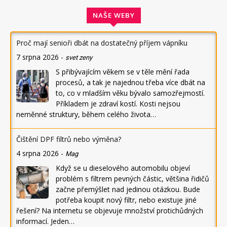
NAŠE WEBY
Proč mají senioři dbát na dostatečný příjem vápníku
7 srpna 2026
-
svet zeny
S přibývajícím věkem se v těle mění řada
procesů, a tak je najednou třeba více dbát na
to, co v mladším věku bývalo samozřejmostí.
Příkladem je zdraví kostí. Kosti nejsou
neměnné struktury, během celého života…
Čištění DPF filtrů nebo výměna?
4 srpna 2026
-
Mag
Když se u dieselového automobilu objeví
problém s filtrem pevných částic, většina řidičů
začne přemýšlet nad jedinou otázkou. Bude
potřeba koupit nový filtr, nebo existuje jiné
řešení? Na internetu se objevuje množství protichůdných
informací. Jeden…