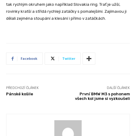
tak rychlým okruhem jako například Slovakia ring. Trať je užší,
rovinky kratší a střídá rychleji zatáčky s pomalejšími. Zajímavou ji
dělali zejména stoupání a klesání i přímo v zatáčkách.
Facebook
Twitter
PŘEDCHOZÍ ČLÁNEK
DALŠÍ ČLÁNEK
Pánské košile
První BMW M3 s pohonem
všech kol jsme si vyzkoušeli