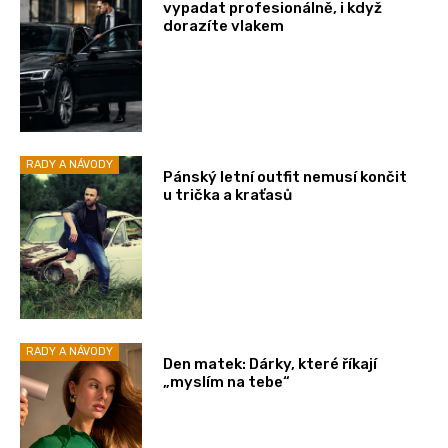
vypadat profesionálně, i když
dorazíte vlakem
RADY A NÁVODY
Pánský letní outfit nemusí končit
u trička a kraťasů
RADY A NÁVODY
Den matek: Dárky, které říkají
„myslím na tebe“