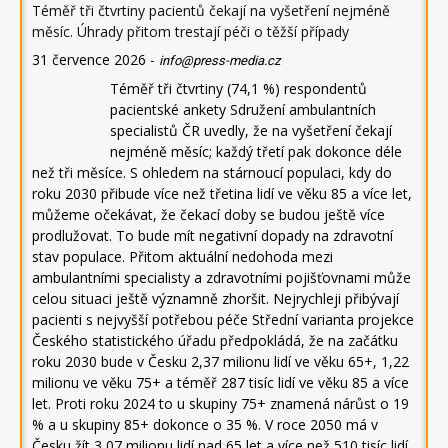
Téměř tři čtvrtiny pacientů čekají na vyšetření nejméně
měsíc. Úhrady přitom trestají péči o těžší případy
31 července 2026
-
info@press-media.cz
Téměř tři čtvrtiny (74,1 %) respondentů
pacientské ankety Sdružení ambulantních
specialistů ČR uvedly, že na vyšetření čekají
nejméně měsíc; každý třetí pak dokonce déle
než tři měsíce. S ohledem na stárnoucí populaci, kdy do
roku 2030 přibude více než třetina lidí ve věku 85 a více let,
můžeme očekávat, že čekací doby se budou ještě více
prodlužovat. To bude mít negativní dopady na zdravotní
stav populace. Přitom aktuální nedohoda mezi
ambulantními specialisty a zdravotními pojišťovnami může
celou situaci ještě významně zhoršit. Nejrychleji přibývají
pacienti s nejvyšší potřebou péče Střední varianta projekce
Českého statistického úřadu předpokládá, že na začátku
roku 2030 bude v Česku 2,37 milionu lidí ve věku 65+, 1,22
milionu ve věku 75+ a téměř 287 tisíc lidí ve věku 85 a více
let. Proti roku 2024 to u skupiny 75+ znamená nárůst o 19
% a u skupiny 85+ dokonce o 35 %. V roce 2050 má v
Česku žít 3,07 milionu lidí nad 65 let a více než 510 tisíc lidí