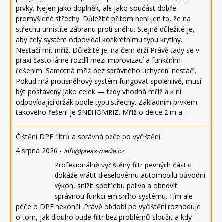
prvky. Nejen jako doplněk, ale jako součást dobře
promyšlené střechy. Důležité přitom není jen to, že na
střechu umístíte zábranu proti sněhu. Stejně důležité je,
aby celý systém odpovídal konkrétnímu typu krytiny.
Nestačí mít mříž. Důležité je, na čem drží Právě tady se v
praxi často láme rozdíl mezi improvizací a funkčním
řešením. Samotná mříž bez správného uchycení nestačí.
Pokud má protisněhový systém fungovat spolehlivě, musí
být postavený jako celek — tedy vhodná mříž a k ní
odpovídající držák podle typu střechy. Základním prvkem
takového řešení je SNEHOMRIZ. Mříž o délce 2 m a …
Čištění DPF filtrů a správná péče po vyčištění
4 srpna 2026
-
info@press-media.cz
Profesionálně vyčištěný filtr pevných částic
dokáže vrátit dieselovému automobilu původní
výkon, snížit spotřebu paliva a obnovit
správnou funkci emisního systému. Tím ale
péče o DPF nekončí. Právě období po vyčištění rozhoduje
o tom, jak dlouho bude filtr bez problémů sloužit a kdy