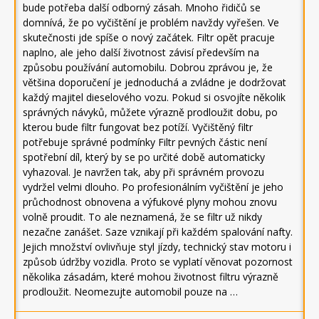
bude potřeba další odborný zásah. Mnoho řidičů se
domnívá, že po vyčištění je problém navždy vyřešen. Ve
skutečnosti jde spíše o nový začátek. Filtr opět pracuje
naplno, ale jeho další životnost závisí především na
způsobu používání automobilu. Dobrou zprávou je, že
většina doporučení je jednoduchá a zvládne je dodržovat
každý majitel dieselového vozu. Pokud si osvojíte několik
správných návyků, můžete výrazně prodloužit dobu, po
kterou bude filtr fungovat bez potíží. Vyčištěný filtr
potřebuje správné podmínky Filtr pevných částic není
spotřební díl, který by se po určité době automaticky
vyhazoval. Je navržen tak, aby při správném provozu
vydržel velmi dlouho. Po profesionálním vyčištění je jeho
průchodnost obnovena a výfukové plyny mohou znovu
volně proudit. To ale neznamená, že se filtr už nikdy
nezačne zanášet. Saze vznikají při každém spalování nafty.
Jejich množství ovlivňuje styl jízdy, technický stav motoru i
způsob údržby vozidla. Proto se vyplatí věnovat pozornost
několika zásadám, které mohou životnost filtru výrazně
prodloužit. Neomezujte automobil pouze na …