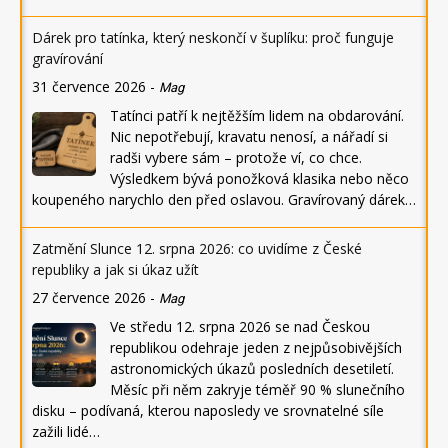
Dárek pro tatínka, který neskončí v šuplíku: proč funguje
gravírování
31 července 2026
-
Mag
Tatínci patří k nejtěžším lidem na obdarování.
Nic nepotřebují, kravatu nenosí, a nářadí si
radši vybere sám – protože ví, co chce.
Výsledkem bývá ponožková klasika nebo něco
koupeného narychlo den před oslavou. Gravírovaný dárek…
Zatmění Slunce 12. srpna 2026: co uvidíme z České
republiky a jak si úkaz užít
27 července 2026
-
Mag
Ve středu 12. srpna 2026 se nad Českou
republikou odehraje jeden z nejpůsobivějších
astronomických úkazů posledních desetiletí.
Měsíc při něm zakryje téměř 90 % slunečního
disku – podívaná, kterou naposledy ve srovnatelné síle
zažili lidé…