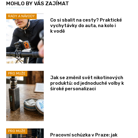
MOHLO BY VÁS ZAJÍMAT
RADY A NÁVODY
Co si sbalit na cesty? Praktické
vychytávky do auta, na kolo i
k vodě
PRO MUŽE
Jak se změnil svět nikotinových
produktů: od jednoduché volby k
široké personalizaci
PRO MUŽE
Pracovní schůzka v Praze: jak