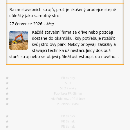
Bazar stavebních strojů, proč je zkušený prodejce stejně
důležitý jako samotný stroj
27 července 2026
-
Mag
Každá stavební firma se dříve nebo později
dostane do okamžiku, kdy potřebuje rozšířit
svůj strojový park. Někdy přibývají zakázky a
stávající technika už nestačí. Jindy doslouží
starší stroj nebo se objeví příležitost vstoupit do nového…
PR články
SEO
SEO články
Publikace PR článků
Kde Publikovat PR článek
PR článek levně
PR články
PR článek
PR článek