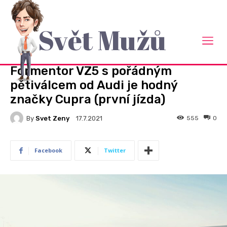
Svět Mužů
Domů
Auto Moto
AUTO MOTO
Formentor VZ5 s pořádným
pětiválcem od Audi je hodný
značky Cupra (první jízda)
By
Svet Zeny
555
0
17.7.2021
Facebook
Twitter