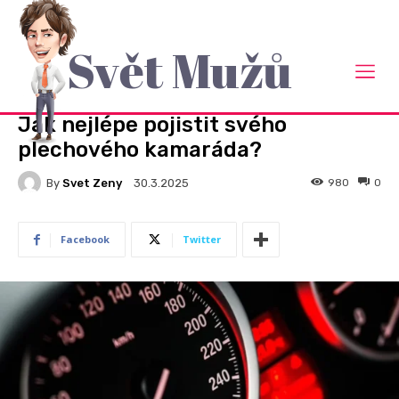
Svět Mužů
Domů
Auto Moto
AUTO MOTO
Jak nejlépe pojistit svého
plechového kamaráda?
By
Svet Zeny
980
0
30.3.2025
Facebook
Twitter