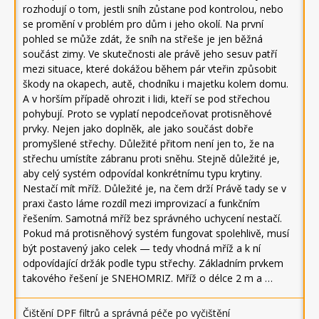
rozhodují o tom, jestli sníh zůstane pod kontrolou, nebo
se promění v problém pro dům i jeho okolí. Na první
pohled se může zdát, že sníh na střeše je jen běžná
součást zimy. Ve skutečnosti ale právě jeho sesuv patří
mezi situace, které dokážou během pár vteřin způsobit
škody na okapech, autě, chodníku i majetku kolem domu.
A v horším případě ohrozit i lidi, kteří se pod střechou
pohybují. Proto se vyplatí nepodceňovat protisněhové
prvky. Nejen jako doplněk, ale jako součást dobře
promyšlené střechy. Důležité přitom není jen to, že na
střechu umístíte zábranu proti sněhu. Stejně důležité je,
aby celý systém odpovídal konkrétnímu typu krytiny.
Nestačí mít mříž. Důležité je, na čem drží Právě tady se v
praxi často láme rozdíl mezi improvizací a funkčním
řešením. Samotná mříž bez správného uchycení nestačí.
Pokud má protisněhový systém fungovat spolehlivě, musí
být postavený jako celek — tedy vhodná mříž a k ní
odpovídající držák podle typu střechy. Základním prvkem
takového řešení je SNEHOMRIZ. Mříž o délce 2 m a …
Čištění DPF filtrů a správná péče po vyčištění