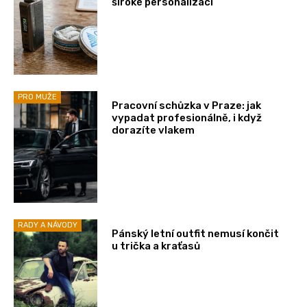
široké personalizaci
PRO MUŽE
Pracovní schůzka v Praze: jak
vypadat profesionálně, i když
dorazíte vlakem
RADY A NÁVODY
Pánský letní outfit nemusí končit
u trička a kraťasů