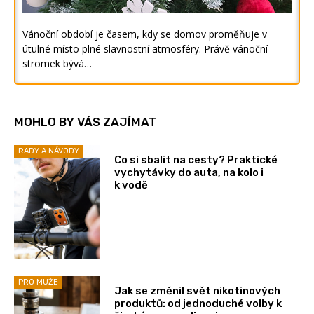
Vánoční období je časem, kdy se domov proměňuje v
útulné místo plné slavnostní atmosféry. Právě vánoční
stromek bývá…
MOHLO BY VÁS ZAJÍMAT
RADY A NÁVODY
Co si sbalit na cesty? Praktické
vychytávky do auta, na kolo i
k vodě
PRO MUŽE
Jak se změnil svět nikotinových
produktů: od jednoduché volby k