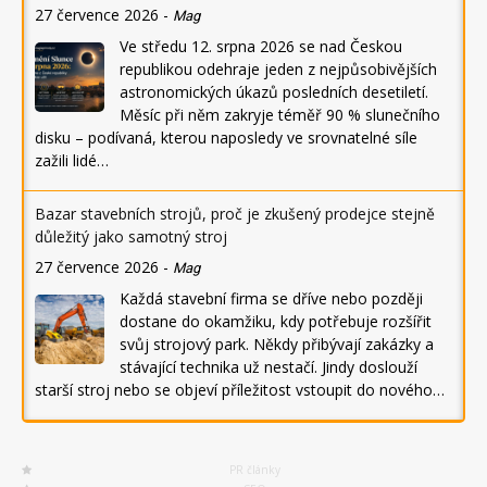
27 července 2026
-
Mag
Ve středu 12. srpna 2026 se nad Českou
republikou odehraje jeden z nejpůsobivějších
astronomických úkazů posledních desetiletí.
Měsíc při něm zakryje téměř 90 % slunečního
disku – podívaná, kterou naposledy ve srovnatelné síle
zažili lidé…
Bazar stavebních strojů, proč je zkušený prodejce stejně
důležitý jako samotný stroj
27 července 2026
-
Mag
Každá stavební firma se dříve nebo později
dostane do okamžiku, kdy potřebuje rozšířit
svůj strojový park. Někdy přibývají zakázky a
stávající technika už nestačí. Jindy doslouží
starší stroj nebo se objeví příležitost vstoupit do nového…
PR články