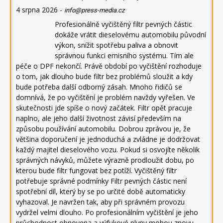
4 srpna 2026
-
info@press-media.cz
Profesionálně vyčištěný filtr pevných částic
dokáže vrátit dieselovému automobilu původní
výkon, snížit spotřebu paliva a obnovit
správnou funkci emisního systému. Tím ale
péče o DPF nekončí. Právě období po vyčištění rozhoduje
o tom, jak dlouho bude filtr bez problémů sloužit a kdy
bude potřeba další odborný zásah. Mnoho řidičů se
domnívá, že po vyčištění je problém navždy vyřešen. Ve
skutečnosti jde spíše o nový začátek. Filtr opět pracuje
naplno, ale jeho další životnost závisí především na
způsobu používání automobilu. Dobrou zprávou je, že
většina doporučení je jednoduchá a zvládne je dodržovat
každý majitel dieselového vozu. Pokud si osvojíte několik
správných návyků, můžete výrazně prodloužit dobu, po
kterou bude filtr fungovat bez potíží. Vyčištěný filtr
potřebuje správné podmínky Filtr pevných částic není
spotřební díl, který by se po určité době automaticky
vyhazoval. Je navržen tak, aby při správném provozu
vydržel velmi dlouho. Po profesionálním vyčištění je jeho
průchodnost obnovena a výfukové plyny mohou znovu