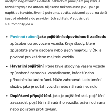
určitých negativních událostí. Základním principem pojištění je
rozložit výdaje na úhradu nějakého nežádoucího jevu, jako je
například havárie, živelná pohroma, ztráta, odcizení apod. na delší
časové období a do pravidelných splátek. V souvislosti
s automobily jde o:
Povinné ručení
jako pojištění odpovědnosti za škodu
způsobenou provozem vozidla. Kryje škody, které
způsobíte jiným osobám nebo jejich majetku, v ČR je
povinné pro každého majitele vozidla.
Havarijní pojištění
, které kryje škody na vašem vozidle
způsobené nehodou, vandalismem, krádeží nebo
přírodními katastrofami. Může zahrnovat i asistenční
služby, jako je odtah vozidla nebo náhradní vozidlo
Doplňkové připojištění
, jako je pojištění skel, pojištění
zavazadel, pojištění náhradního vozidla, právní ochrana
nebo pojištění proti živlům.