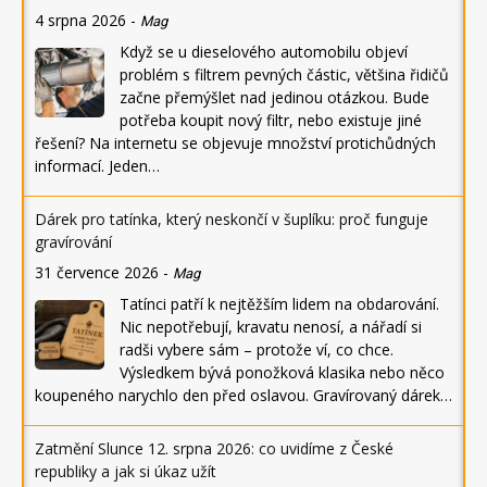
4 srpna 2026
-
Mag
Když se u dieselového automobilu objeví
problém s filtrem pevných částic, většina řidičů
začne přemýšlet nad jedinou otázkou. Bude
potřeba koupit nový filtr, nebo existuje jiné
řešení? Na internetu se objevuje množství protichůdných
informací. Jeden…
Dárek pro tatínka, který neskončí v šuplíku: proč funguje
gravírování
31 července 2026
-
Mag
Tatínci patří k nejtěžším lidem na obdarování.
Nic nepotřebují, kravatu nenosí, a nářadí si
radši vybere sám – protože ví, co chce.
Výsledkem bývá ponožková klasika nebo něco
koupeného narychlo den před oslavou. Gravírovaný dárek…
Zatmění Slunce 12. srpna 2026: co uvidíme z České
republiky a jak si úkaz užít