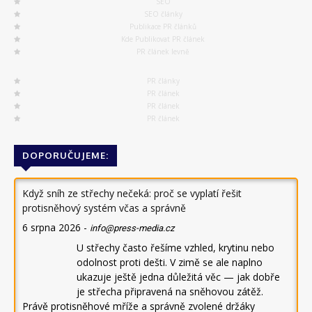
SEO
SEO články
Publikace PR článků
Kde Publikovat PR článek
PR článek levně
PR články
PR článek
PR článek
PR článek
DOPORUČUJEME:
Když sníh ze střechy nečeká: proč se vyplatí řešit
protisněhový systém včas a správně
6 srpna 2026
-
info@press-media.cz
U střechy často řešíme vzhled, krytinu nebo
odolnost proti dešti. V zimě se ale naplno
ukazuje ještě jedna důležitá věc — jak dobře
je střecha připravená na sněhovou zátěž.
Právě protisněhové mříže a správně zvolené držáky