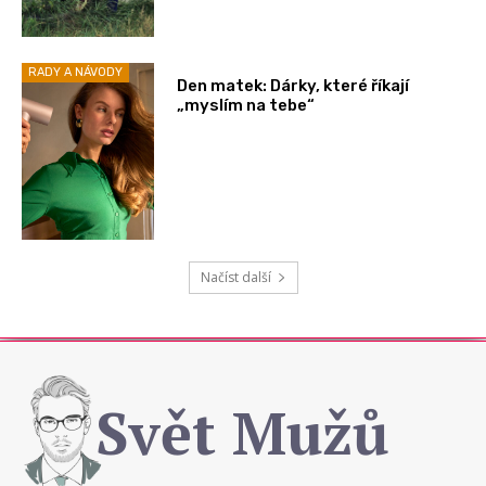
RADY A NÁVODY
Den matek: Dárky, které říkají
„myslím na tebe“
Načíst další
Svět Mužů