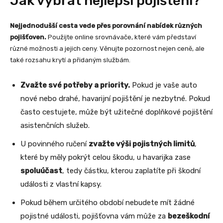
Jak vybrat nejlepší pojištění?
Nejjednodušší cesta vede přes porovnání nabídek různých
pojišťoven.
Použijte online srovnávače, které vám představí
různé možnosti a jejich ceny. Věnujte pozornost nejen ceně, ale
také rozsahu krytí a přidaným službám.
Zvažte své potřeby a priority.
Pokud je vaše auto
nové nebo drahé, havarijní pojištění je nezbytné. Pokud
často cestujete, může být užitečné doplňkové pojištění
asistenčních služeb.
U povinného ručení
zvažte výši pojistných limitů
,
které by měly pokrýt celou škodu, u havarijka zase
spoluúčast
, tedy částku, kterou zaplatíte při škodní
události z vlastní kapsy.
Pokud během určitého období nebudete mít žádné
pojistné události, pojišťovna vám může za
bezeškodní