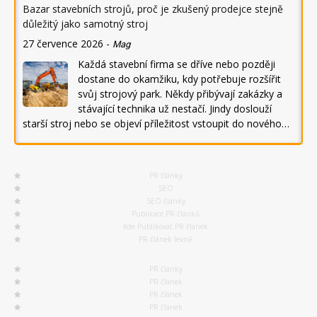
Bazar stavebních strojů, proč je zkušený prodejce stejně
důležitý jako samotný stroj
27 července 2026
-
Mag
Každá stavební firma se dříve nebo později
dostane do okamžiku, kdy potřebuje rozšířit
svůj strojový park. Někdy přibývají zakázky a
stávající technika už nestačí. Jindy doslouží
starší stroj nebo se objeví příležitost vstoupit do nového…
PR články
SEO
SEO články
Publikace PR článků
Kde Publikovat PR článek
PR článek levně
PR články
PR článek
PR článek
PR článek