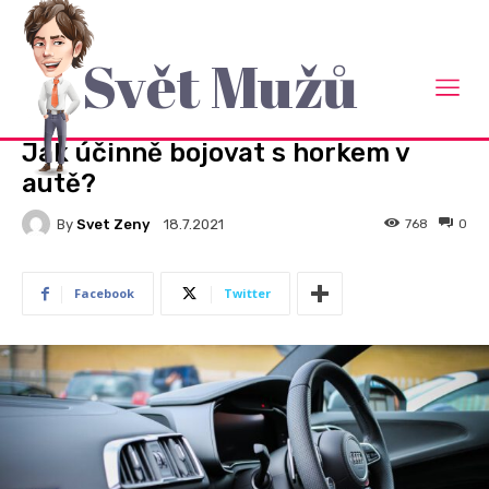
Svět Mužů
Domů
Auto Moto
AUTO MOTO
Jak účinně bojovat s horkem v
autě?
By
Svet Zeny
768
0
18.7.2021
Facebook
Twitter