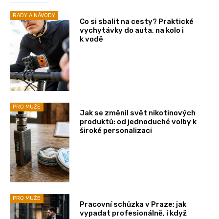
RADY A NÁVODY
Co si sbalit na cesty? Praktické
vychytávky do auta, na kolo i
k vodě
PRO MUŽE
Jak se změnil svět nikotinových
produktů: od jednoduché volby k
široké personalizaci
PRO MUŽE
Pracovní schůzka v Praze: jak
vypadat profesionálně, i když