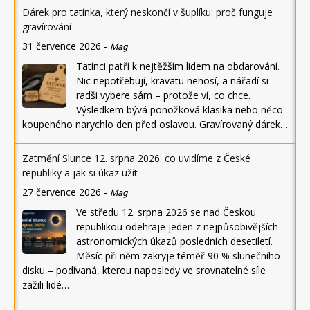
Dárek pro tatínka, který neskončí v šuplíku: proč funguje
gravírování
31 července 2026
-
Mag
Tatínci patří k nejtěžším lidem na obdarování.
Nic nepotřebují, kravatu nenosí, a nářadí si
radši vybere sám – protože ví, co chce.
Výsledkem bývá ponožková klasika nebo něco
koupeného narychlo den před oslavou. Gravírovaný dárek…
Zatmění Slunce 12. srpna 2026: co uvidíme z České
republiky a jak si úkaz užít
27 července 2026
-
Mag
Ve středu 12. srpna 2026 se nad Českou
republikou odehraje jeden z nejpůsobivějších
astronomických úkazů posledních desetiletí.
Měsíc při něm zakryje téměř 90 % slunečního
disku – podívaná, kterou naposledy ve srovnatelné síle
zažili lidé…