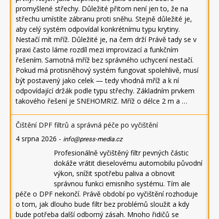
promyšlené střechy. Důležité přitom není jen to, že na
střechu umístíte zábranu proti sněhu. Stejně důležité je,
aby celý systém odpovídal konkrétnímu typu krytiny.
Nestačí mít mříž. Důležité je, na čem drží Právě tady se v
praxi často láme rozdíl mezi improvizací a funkčním
řešením. Samotná mříž bez správného uchycení nestačí.
Pokud má protisněhový systém fungovat spolehlivě, musí
být postavený jako celek — tedy vhodná mříž a k ní
odpovídající držák podle typu střechy. Základním prvkem
takového řešení je SNEHOMRIZ. Mříž o délce 2 m a …
Čištění DPF filtrů a správná péče po vyčištění
4 srpna 2026
-
info@press-media.cz
Profesionálně vyčištěný filtr pevných částic
dokáže vrátit dieselovému automobilu původní
výkon, snížit spotřebu paliva a obnovit
správnou funkci emisního systému. Tím ale
péče o DPF nekončí. Právě období po vyčištění rozhoduje
o tom, jak dlouho bude filtr bez problémů sloužit a kdy
bude potřeba další odborný zásah. Mnoho řidičů se