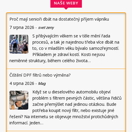
NAŠE WEBY
Proč mají senioři dbát na dostatečný příjem vápníku
7 srpna 2026
-
svet zeny
S přibývajícím věkem se v těle mění řada
procesů, a tak je najednou třeba více dbát na
to, co v mladším věku bývalo samozřejmostí.
Příkladem je zdraví kostí. Kosti nejsou
neměnné struktury, během celého života…
Čištění DPF filtrů nebo výměna?
4 srpna 2026
-
Mag
Když se u dieselového automobilu objeví
problém s filtrem pevných částic, většina řidičů
začne přemýšlet nad jedinou otázkou. Bude
potřeba koupit nový filtr, nebo existuje jiné
řešení? Na internetu se objevuje množství protichůdných
informací. Jeden…