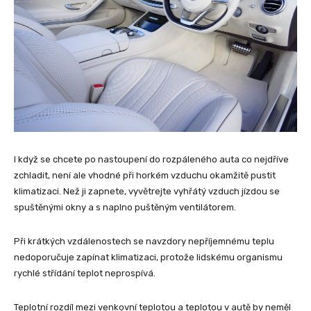
I když se chcete po nastoupení do rozpáleného auta co nejdříve
zchladit, není ale vhodné při horkém vzduchu okamžitě pustit
klimatizaci. Než ji zapnete, vyvětrejte vyhřátý vzduch jízdou se
spuštěnými okny a s naplno puštěným ventilátorem.
Při krátkých vzdálenostech se navzdory nepříjemnému teplu
nedoporučuje zapínat klimatizaci, protože lidskému organismu
rychlé střídání teplot neprospívá.
Teplotní rozdíl mezi venkovní teplotou a teplotou v autě by neměl