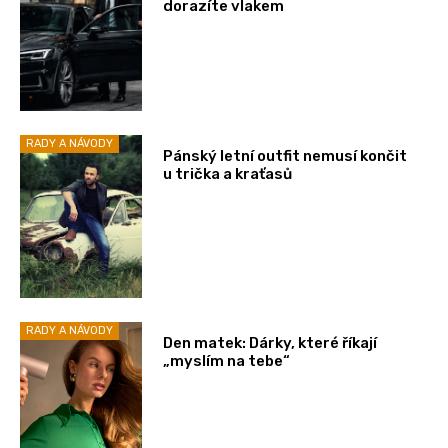
dorazíte vlakem
RADY A NÁVODY
Pánský letní outfit nemusí končit
u trička a kraťasů
RADY A NÁVODY
Den matek: Dárky, které říkají
„myslím na tebe“