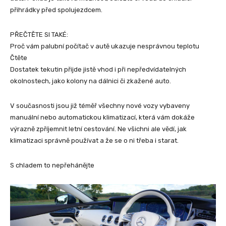
přihrádky před spolujezdcem.
PŘEČTĚTE SI TAKÉ:
Proč vám palubní počítač v autě ukazuje nesprávnou teplotu
Čtěte
Dostatek tekutin přijde jistě vhod i při nepředvídatelných
okolnostech, jako kolony na dálnici či zkažené auto.
V současnosti jsou již téměř všechny nové vozy vybaveny
manuální nebo automatickou klimatizací, která vám dokáže
výrazně zpříjemnit letní cestování. Ne všichni ale vědí, jak
klimatizaci správně používat a že se o ni třeba i starat.
S chladem to nepřehánějte