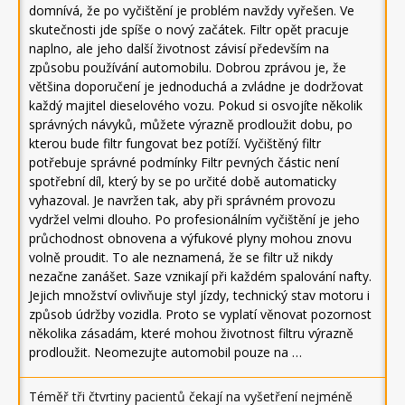
domnívá, že po vyčištění je problém navždy vyřešen. Ve
skutečnosti jde spíše o nový začátek. Filtr opět pracuje
naplno, ale jeho další životnost závisí především na
způsobu používání automobilu. Dobrou zprávou je, že
většina doporučení je jednoduchá a zvládne je dodržovat
každý majitel dieselového vozu. Pokud si osvojíte několik
správných návyků, můžete výrazně prodloužit dobu, po
kterou bude filtr fungovat bez potíží. Vyčištěný filtr
potřebuje správné podmínky Filtr pevných částic není
spotřební díl, který by se po určité době automaticky
vyhazoval. Je navržen tak, aby při správném provozu
vydržel velmi dlouho. Po profesionálním vyčištění je jeho
průchodnost obnovena a výfukové plyny mohou znovu
volně proudit. To ale neznamená, že se filtr už nikdy
nezačne zanášet. Saze vznikají při každém spalování nafty.
Jejich množství ovlivňuje styl jízdy, technický stav motoru i
způsob údržby vozidla. Proto se vyplatí věnovat pozornost
několika zásadám, které mohou životnost filtru výrazně
prodloužit. Neomezujte automobil pouze na …
Téměř tři čtvrtiny pacientů čekají na vyšetření nejméně