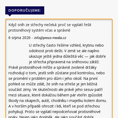
DOPORUČUJEME:
Když sníh ze střechy nečeká: proč se vyplatí řešit
protisněhový systém včas a správně
6 srpna 2026
-
info@press-media.cz
U střechy často řešíme vzhled, krytinu nebo
odolnost proti dešti. V zimě se ale naplno
ukazuje ještě jedna důležitá věc — jak dobře
je střecha připravená na sněhovou zátěž.
Právě protisněhové mříže a správně zvolené držáky
rozhodují o tom, jestli sníh zůstane pod kontrolou, nebo
se promění v problém pro dům i jeho okolí. Na první
pohled se může zdát, že sníh na střeše je jen běžná
součást zimy. Ve skutečnosti ale právě jeho sesuv patří
mezi situace, které dokážou během pár vteřin způsobit
škody na okapech, autě, chodníku i majetku kolem domu.
A v horším případě ohrozit i lidi, kteří se pod střechou
pohybují. Proto se vyplatí nepodceňovat protisněhové
prvky. Nejen jako doplněk, ale jako součást dobře