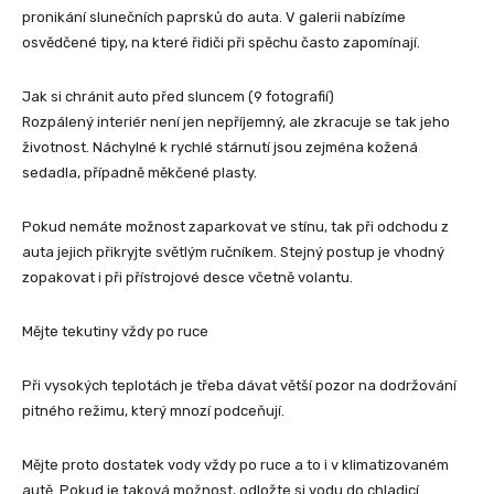
pronikání slunečních paprsků do auta. V galerii nabízíme
osvědčené tipy, na které řidiči při spěchu často zapomínají.
Jak si chránit auto před sluncem (9 fotografií)
Rozpálený interiér není jen nepříjemný, ale zkracuje se tak jeho
životnost. Náchylné k rychlé stárnutí jsou zejména kožená
sedadla, případně měkčené plasty.
Pokud nemáte možnost zaparkovat ve stínu, tak při odchodu z
auta jejich přikryjte světlým ručníkem. Stejný postup je vhodný
zopakovat i při přístrojové desce včetně volantu.
Mějte tekutiny vždy po ruce
Při vysokých teplotách je třeba dávat větší pozor na dodržování
pitného režimu, který mnozí podceňují.
Mějte proto dostatek vody vždy po ruce a to i v klimatizovaném
autě. Pokud je taková možnost, odložte si vodu do chladicí