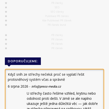
PR články
SEO
SEO články
Publikace PR článků
Kde Publikovat PR článek
PR článek levně
PR články
PR článek
PR článek
PR článek
DOPORUČUJEME:
Když sníh ze střechy nečeká: proč se vyplatí řešit
protisněhový systém včas a správně
6 srpna 2026
-
info@press-media.cz
U střechy často řešíme vzhled, krytinu nebo
odolnost proti dešti. V zimě se ale naplno
ukazuje ještě jedna důležitá věc — jak dobře
je střecha připravená na sněhovou zátěž.