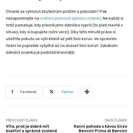
Chcete se vyhnout zbytečným potížím a pokutám? Pak
nezapomínejte na
ověření platnosti dálniční známky
. Ne každý si
totiž pamatuje, kdy přesně jeho dálnička vyprší (to platí hlavně v
situaci, kdy si kupujete roční verzi). Díky této minutě práce si
ušetříte pokutu ve výši klidně až pěti tisíc korun. Ve správním
řízení se poplatek vyšplhá až na dvacet tisíc korun. Jakákoliv
dálniční známka je podstatně levnější.
Facebook
Twitter
PŘEDCHOZÍ ČLÁNEK
DALŠÍ ČLÁNEK
Víte, proč je dobré mít
Ranní pohoda s kávou Enzo
kvalitní a správně zvolené
Bencini Prima di Bencini