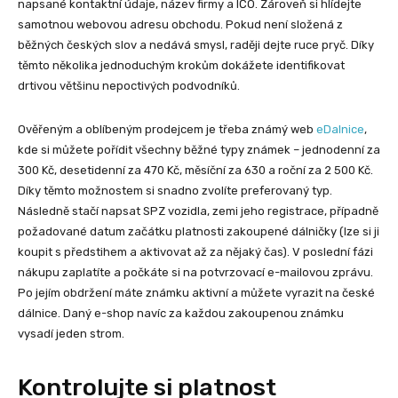
napsané kontaktní údaje, název firmy a IČO. Zároveň si hlídejte
samotnou webovou adresu obchodu. Pokud není složená z
běžných českých slov a nedává smysl, raději dejte ruce pryč. Díky
těmto několika jednoduchým krokům dokážete identifikovat
drtivou většinu nepoctivých podvodníků.
Ověřeným a oblíbeným prodejcem je třeba známý web
eDalnice
,
kde si můžete pořídit všechny běžné typy známek – jednodenní za
300 Kč, desetidenní za 470 Kč, měsíční za 630 a roční za 2 500 Kč.
Díky těmto možnostem si snadno zvolíte preferovaný typ.
Následně stačí napsat SPZ vozidla, zemi jeho registrace, případně
požadované datum začátku platnosti zakoupené dálničky (lze si ji
koupit s předstihem a aktivovat až za nějaký čas). V poslední fázi
nákupu zaplatíte a počkáte si na potvrzovací e-mailovou zprávu.
Po jejím obdržení máte známku aktivní a můžete vyrazit na české
dálnice. Daný e-shop navíc za každou zakoupenou známku
vysadí jeden strom.
Kontrolujte si platnost