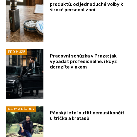
produktů: od jednoduché volby k
široké personalizaci
PRO MUŽE
Pracovní schůzka v Praze: jak
vypadat profesionálně, i když
dorazíte vlakem
RADY A NÁVODY
Pánský letní outfit nemusí končit
u trička a kraťasů