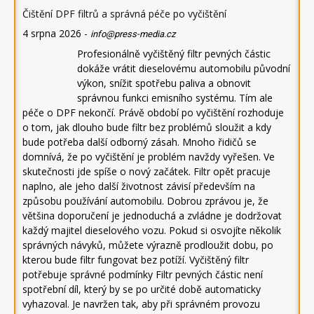
Čištění DPF filtrů a správná péče po vyčištění
4 srpna 2026
-
info@press-media.cz
Profesionálně vyčištěný filtr pevných částic
dokáže vrátit dieselovému automobilu původní
výkon, snížit spotřebu paliva a obnovit
správnou funkci emisního systému. Tím ale
péče o DPF nekončí. Právě období po vyčištění rozhoduje
o tom, jak dlouho bude filtr bez problémů sloužit a kdy
bude potřeba další odborný zásah. Mnoho řidičů se
domnívá, že po vyčištění je problém navždy vyřešen. Ve
skutečnosti jde spíše o nový začátek. Filtr opět pracuje
naplno, ale jeho další životnost závisí především na
způsobu používání automobilu. Dobrou zprávou je, že
většina doporučení je jednoduchá a zvládne je dodržovat
každý majitel dieselového vozu. Pokud si osvojíte několik
správných návyků, můžete výrazně prodloužit dobu, po
kterou bude filtr fungovat bez potíží. Vyčištěný filtr
potřebuje správné podmínky Filtr pevných částic není
spotřební díl, který by se po určité době automaticky
vyhazoval. Je navržen tak, aby při správném provozu