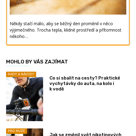
Někdy stačí málo, aby se běžný den proměnil v něco
výjimečného. Trocha tepla, klidné prostředí a přítomnost
někoho…
MOHLO BY VÁS ZAJÍMAT
RADY A NÁVODY
Co si sbalit na cesty? Praktické
vychytávky do auta, na kolo i
k vodě
PRO MUŽE
Jak se změnil svět nikotinových