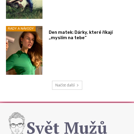
RADY A NÁVODY
Den matek: Dárky, které říkají
„myslím na tebe“
Načíst další
Svět Mužů