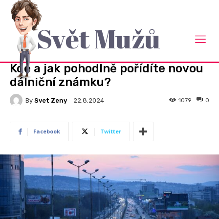
Svět Mužů
Domů
Auto Moto
AUTO MOTO
Kde a jak pohodlně pořídíte novou
dálniční známku?
By
Svet Zeny
1079
0
22.8.2024
Facebook
Twitter