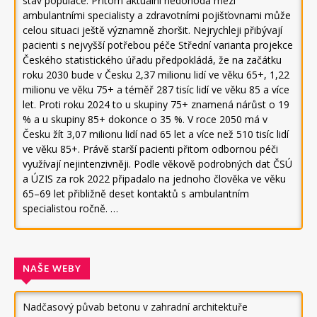
stav populace. Přitom aktuální nedohoda mezi
ambulantními specialisty a zdravotními pojišťovnami může
celou situaci ještě významně zhoršit. Nejrychleji přibývají
pacienti s nejvyšší potřebou péče Střední varianta projekce
Českého statistického úřadu předpokládá, že na začátku
roku 2030 bude v Česku 2,37 milionu lidí ve věku 65+, 1,22
milionu ve věku 75+ a téměř 287 tisíc lidí ve věku 85 a více
let. Proti roku 2024 to u skupiny 75+ znamená nárůst o 19
% a u skupiny 85+ dokonce o 35 %. V roce 2050 má v
Česku žít 3,07 milionu lidí nad 65 let a více než 510 tisíc lidí
ve věku 85+. Právě starší pacienti přitom odbornou péči
využívají nejintenzivněji. Podle věkově podrobných dat ČSÚ
a ÚZIS za rok 2022 připadalo na jednoho člověka ve věku
65–69 let přibližně deset kontaktů s ambulantním
specialistou ročně. …
NAŠE WEBY
Nadčasový půvab betonu v zahradní architektuře