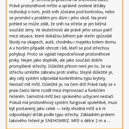
Právě protisněhové mříže a správně zvolené držáky
rozhodují o tom, jestli sníh zůstane pod kontrolou, nebo
se promění v problém pro dům i jeho okolí. Na první
pohled se může zdát, že sníh na střeše je jen běžná
součást zimy. Ve skutečnosti ale právě jeho sesuv patří
mezi situace, které dokážou během pár vteřin způsobit
škody na okapech, autě, chodníku i majetku kolem domu.
A v horším případě ohrozit i lidi, kteří se pod střechou
pohybují. Proto se vyplatí nepodceňovat protisněhové
prvky. Nejen jako doplněk, ale jako součást dobře
promyšlené střechy. Důležité přitom není jen to, že na
střechu umístíte zábranu proti sněhu. Stejně důležité je,
aby celý systém odpovídal konkrétnímu typu krytiny.
Nestačí mít mříž. Důležité je, na čem drží Právě tady se v
praxi často láme rozdíl mezi improvizací a funkčním
řešením. Samotná mříž bez správného uchycení nestačí.
Pokud má protisněhový systém fungovat spolehlivě, musí
být postavený jako celek — tedy vhodná mříž a k ní
odpovídající držák podle typu střechy. Základním prvkem
takového řešení je SNEHOMRIZ. Mříž o délce 2 m a …