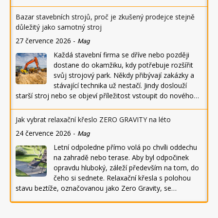
Bazar stavebních strojů, proč je zkušený prodejce stejně
důležitý jako samotný stroj
27 července 2026
-
Mag
Každá stavební firma se dříve nebo později
dostane do okamžiku, kdy potřebuje rozšířit
svůj strojový park. Někdy přibývají zakázky a
stávající technika už nestačí. Jindy doslouží
starší stroj nebo se objeví příležitost vstoupit do nového…
Jak vybrat relaxační křeslo ZERO GRAVITY na léto
24 července 2026
-
Mag
Letní odpoledne přímo volá po chvíli oddechu
na zahradě nebo terase. Aby byl odpočinek
opravdu hluboký, záleží především na tom, do
čeho si sednete. Relaxační křesla s polohou
stavu beztíže, označovanou jako Zero Gravity, se…