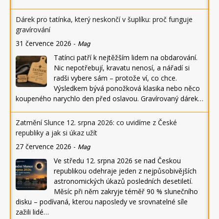
Dárek pro tatínka, který neskončí v šuplíku: proč funguje
gravírování
31 července 2026
-
Mag
Tatínci patří k nejtěžším lidem na obdarování.
Nic nepotřebují, kravatu nenosí, a nářadí si
radši vybere sám – protože ví, co chce.
Výsledkem bývá ponožková klasika nebo něco
koupeného narychlo den před oslavou. Gravírovaný dárek…
Zatmění Slunce 12. srpna 2026: co uvidíme z České
republiky a jak si úkaz užít
27 července 2026
-
Mag
Ve středu 12. srpna 2026 se nad Českou
republikou odehraje jeden z nejpůsobivějších
astronomických úkazů posledních desetiletí.
Měsíc při něm zakryje téměř 90 % slunečního
disku – podívaná, kterou naposledy ve srovnatelné síle
zažili lidé…