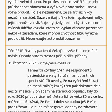
vydržel velmi dlouho. Po profesionálním vyčištění je jeho
průchodnost obnovena a výfukové plyny mohou znovu
volně proudit. To ale neznamená, že se filtr už nikdy
nezačne zanášet. Saze vznikají při každém spalování nafty.
Jejich množství ovlivňuje styl jízdy, technický stav motoru i
způsob údržby vozidla. Proto se vyplatí věnovat pozornost
několika zásadám, které mohou životnost filtru výrazně
prodloužit. Neomezujte automobil pouze na …
Téměř tři čtvrtiny pacientů čekají na vyšetření nejméně
měsíc. Úhrady přitom trestají péči o těžší případy
31 července 2026
-
info@press-media.cz
Téměř tři čtvrtiny (74,1 %) respondentů
pacientské ankety Sdružení ambulantních
specialistů ČR uvedly, že na vyšetření čekají
nejméně měsíc; každý třetí pak dokonce déle
než tři měsíce. S ohledem na stárnoucí populaci, kdy do
roku 2030 přibude více než třetina lidí ve věku 85 a více let,
můžeme očekávat, že čekací doby se budou ještě více
prodlužovat. To bude mít negativní dopady na zdravotní