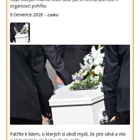
organizací pohřbu
9 července 2026
-
czeko
Patříte k lidem, o kterých si okolí myslí, že jste silná a vše