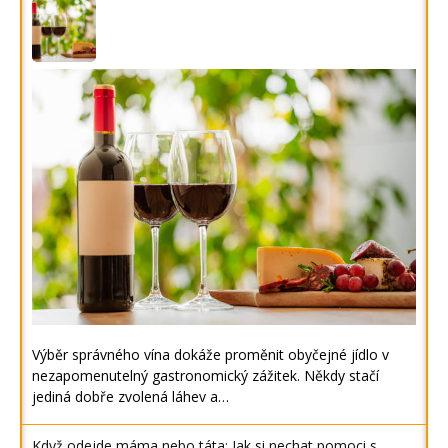
Výběr správného vína dokáže proměnit obyčejné jídlo v
nezapomenutelný gastronomický zážitek. Někdy stačí
jediná dobře zvolená láhev a…
Když odejde máma nebo táta: Jak si nechat pomoci s