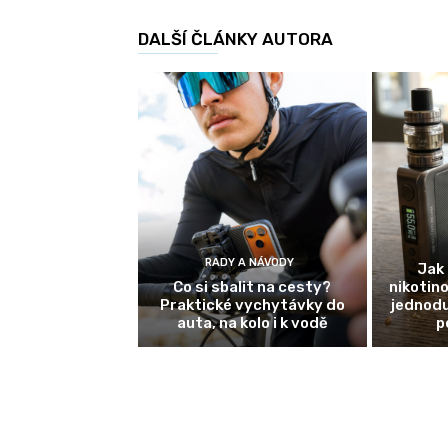
DALŠÍ ČLÁNKY AUTORA
RADY A NÁVODY
Jak 
Co si sbalit na cesty?
nikotin
Praktické vychytávky do
jednodu
auta, na kolo i k vodě
p