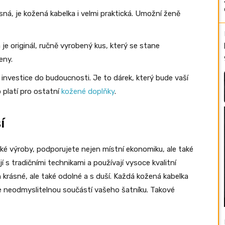
ná, je kožená kabelka i velmi praktická. Umožní ženě
je originál, ručně vyrobený kus, který se stane
eny.
investice do budoucnosti. Je to dárek, který bude vaší
 platí pro ostatní
kožené doplňky
.
í
é výroby, podporujete nejen místní ekonomiku, ale také
ují s tradičními technikami a používají vysoce kvalitní
n krásné, ale také odolné a s duší. Každá kožená kabelka
ane neodmyslitelnou součástí vašeho šatníku. Takové