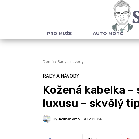
PRO MUŽE
AUTO MOTO
Domů
Rady a návody
RADY A NÁVODY
Kožená kabelka – 
luxusu – skvělý ti
By
Adminvito
4.12.2024