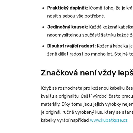
Praktický doplněk:
Kromě toho, že je krás
nosit s sebou vše potřebné.
Jedinečný kousek:
Každá kožená kabelka 
neodmyslitelnou součástí šatníku každé ž
Dlouhotrvající radost:
Kožená kabelka je 
ženě dělat radost po mnoho let. Stejně to
Značková není vždy lepš
Když se rozhodnete pro koženou kabelku česk
kvalitu a originalitu. Čeští výrobci často prac
materiály. Díky tomu jsou jejich výrobky neje
je originál, ručně vyrobený kus, který se st
kabelky vyrábí například
www.kubatkuze.cz
.