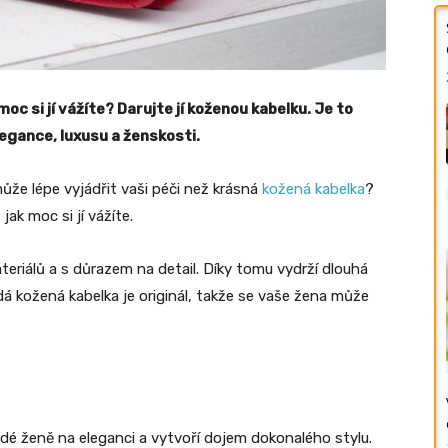
moc si jí vážíte? Darujte jí koženou kabelku. Je to
legance, luxusu a ženskosti.
může lépe vyjádřit vaši péči než krásná
kožená kabelka
?
jak moc si jí vážíte.
teriálů a s důrazem na detail. Díky tomu vydrží dlouhá
dá kožená kabelka je originál, takže se vaše žena může
é ženě na eleganci a vytvoří dojem dokonalého stylu.