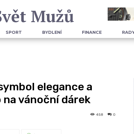
Svět Mužů
SPORT
BYDLENÍ
FINANCE
RADY
symbol elegance a
p na vánoční dárek
458
0