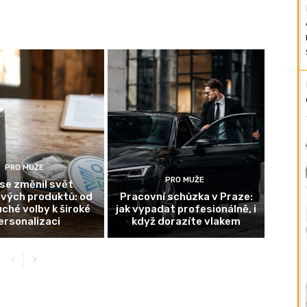
PRO MUŽE
PRO MUŽE
se změnil svět
ových produktů: od
Pracovní schůzka v Praze:
ché volby k široké
jak vypadat profesionálně, i
ersonalizaci
když dorazíte vlakem