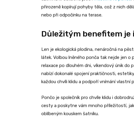
přirozeně kopírují pohyby těla, což z nich děl
nebo při odpočinku na terase.
Důležitým benefitem je i
Len je ekologická plodina, nenáročná na pěs
látek. Volbou lněného ponča tak nejde jen o po
relaxace po dlouhém dni, víkendový únik do 
nabízí dokonalé spojení praktičnosti, estetiky
každou chvíli klidu a podpoří vnímání vlastní 
Pončo je společník pro chvíle klidu i dobrodr
cesty a poskytne vám mnoho příležitostí, jak 
oblíbeným kouskem šatníku.