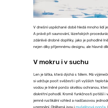
V dnešní uspěchané době hledá mnoho lidí jed
A právě při saunování, lázeňských procedurác
zdánlivě drobné doplňky, jako je pohodlné ln
nejen díky příjemnému designu, ale hlavně d
V mokru i v suchu
Len je látka, která dýchá s tělem. Má výjim
si udržuje pocit svěžesti i při vyšších teplo
vodou je lněné pončo skvělou ochranou, která
diskrétní pohodlí. Kromě funkčnosti potěší i v
jemně rustikální vzhled a nadčasovou jednodu
uzemnění. Oblíbená jsou i
mušelínová ponča
.