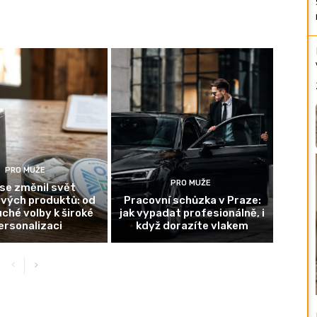
PRO MUŽE
PRO MUŽE
se změnil svět
ových produktů: od
Pracovní schůzka v Praze:
ché volby k široké
jak vypadat profesionálně, i
ersonalizaci
když dorazíte vlakem