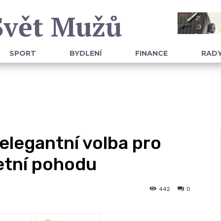
Svět Mužů
SPORT
BYDLENÍ
FINANCE
RADY
elegantní volba pro
letní pohodu
442
0