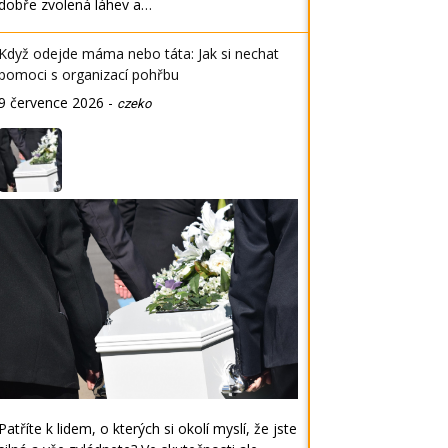
dobře zvolená láhev a…
Když odejde máma nebo táta: Jak si nechat
pomoci s organizací pohřbu
9 července 2026
-
czeko
Patříte k lidem, o kterých si okolí myslí, že jste