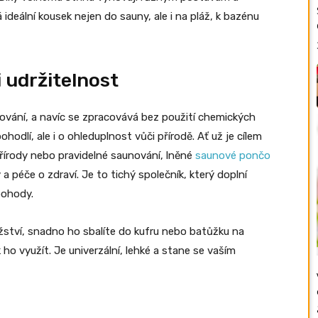
á ideální kousek nejen do sauny, ale i na pláž, k bazénu
 udržitelnost
tování, a navíc se zpracovává bez použití chemických
hodlí, ale i o ohleduplnost vůči přírodě. Ať už je cílem
přírody nebo pravidelné saunování, lněné
saunové pončo
 a péče o zdraví. Je to tichý společník, který doplní
pohody.
užství, snadno ho sbalíte do kufru nebo batůžku na
ho využít. Je univerzální, lehké a stane se vaším