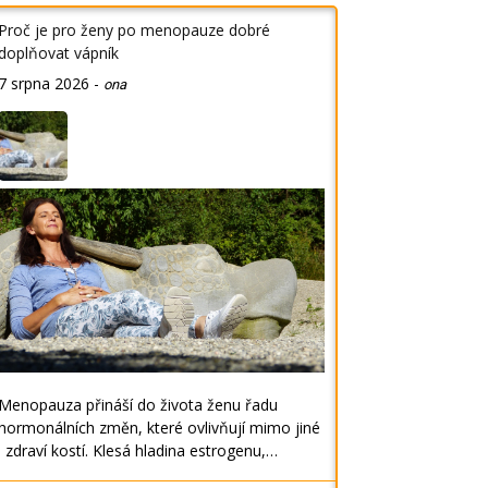
Proč je pro ženy po menopauze dobré
doplňovat vápník
7 srpna 2026
-
ona
Menopauza přináší do života ženu řadu
hormonálních změn, které ovlivňují mimo jiné
i zdraví kostí. Klesá hladina estrogenu,…