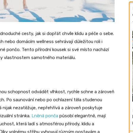
noduché cesty, jak si dopřát chvíle klidu a péče o sebe.
h nebo domácím wellness sehrávají důležitou roli i
ěné pončo. Tento přírodní kousek si své místo nachází
íky vlastnostem samotného materiálu.
ečnou schopnost odvádět vlhkost, rychle schne a zároveň
tách. Po saunování nebo po ochlazení těla studenou
 nijak nezatěžuje, nepřehřívá a zároveň poskytuje
izuální stránka.
Lněná ponča
působí elegantně, mají
chost, která ladí s atmosférou přírody, klidu a
 Díky volnému střihu vyhovují různým postavám a