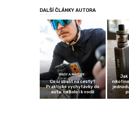
DALŠÍ ČLÁNKY AUTORA
RADY A NÁVODY
Jak 
Co si sbalit na cesty?
nikotin
Praktické vychytávky do
jednodu
auta, na kolo i k vodě
p