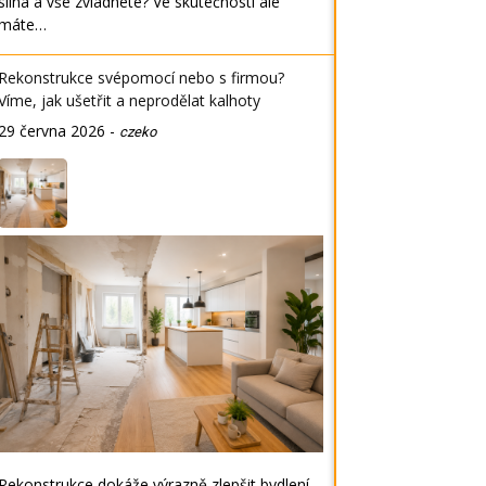
silná a vše zvládnete? Ve skutečnosti ale
máte…
Rekonstrukce svépomocí nebo s firmou?
Víme, jak ušetřit a neprodělat kalhoty
29 června 2026
-
czeko
Rekonstrukce dokáže výrazně zlepšit bydlení,