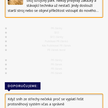
svůj strojový park. Někdy přibývají zakázky a
stávající technika už nestačí. Jindy doslouží
starší stroj nebo se objeví příležitost vstoupit do nového…
PR články
SEO
SEO články
Publikace PR článků
Kde Publikovat PR článek
PR článek levně
PR články
PR článek
PR článek
PR článek
DOPORUČUJEME:
Když sníh ze střechy nečeká: proč se vyplatí řešit
protisněhový systém včas a správně