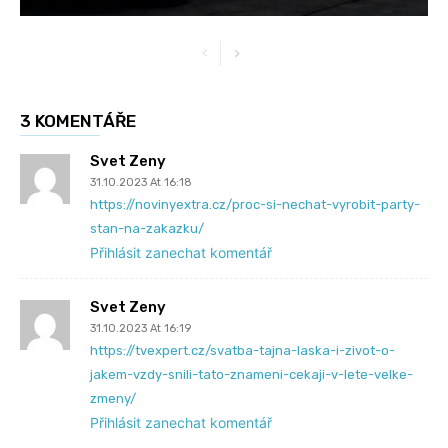
3 KOMENTÁŘE
Svet Zeny
31.10.2023 At 16:18
https://novinyextra.cz/proc-si-nechat-vyrobit-party-
stan-na-zakazku/
Přihlásit zanechat komentář
Svet Zeny
31.10.2023 At 16:19
https://tvexpert.cz/svatba-tajna-laska-i-zivot-o-
jakem-vzdy-snili-tato-znameni-cekaji-v-lete-velke-
zmeny/
Přihlásit zanechat komentář