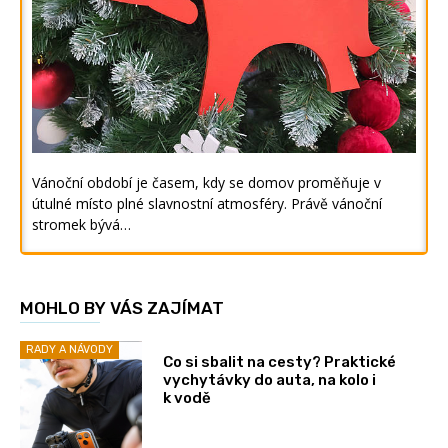
Vánoční období je časem, kdy se domov proměňuje v
útulné místo plné slavnostní atmosféry. Právě vánoční
stromek bývá…
MOHLO BY VÁS ZAJÍMAT
RADY A NÁVODY
Co si sbalit na cesty? Praktické
vychytávky do auta, na kolo i
k vodě