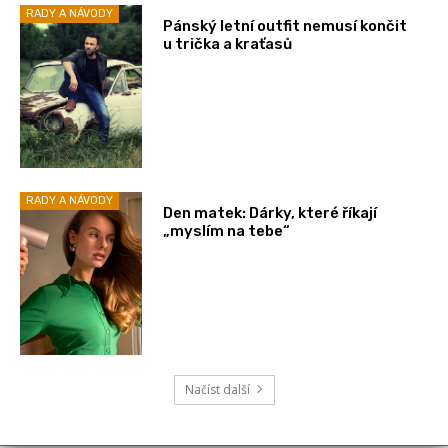
RADY A NÁVODY
Pánský letní outfit nemusí končit
u trička a kraťasů
RADY A NÁVODY
Den matek: Dárky, které říkají
„myslím na tebe“
Načíst další