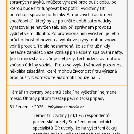
správných návyků, můžete výrazně prodloužit dobu, po
kterou bude filtr fungovat bez potíží. Vyčištěný filtr
potřebuje správné podmínky Filtr pevných částic není
spotřební díl, který by se po určité době automaticky
vyhazoval. Je navržen tak, aby při správném provozu
vydržel velmi dlouho. Po profesionálním vyčištění je jeho
průchodnost obnovena a výfukové plyny mohou znovu
volně proudit. To ale neznamená, že se filtr už nikdy
nezačne zanášet. Saze vznikají při každém spalování nafty.
Jejich množství ovlivňuje styl jízdy, technický stav motoru i
způsob údržby vozidla. Proto se vyplatí věnovat pozornost
několika zásadám, které mohou životnost filtru výrazně
prodloužit. Neomezujte automobil pouze na …
Téměř tři čtvrtiny pacientů čekají na vyšetření nejméně
měsíc. Úhrady přitom trestají péči o těžší případy
31 července 2026
-
info@press-media.cz
Téměř tři čtvrtiny (74,1 %) respondentů
pacientské ankety Sdružení ambulantních
specialistů ČR uvedly, že na vyšetření čekají