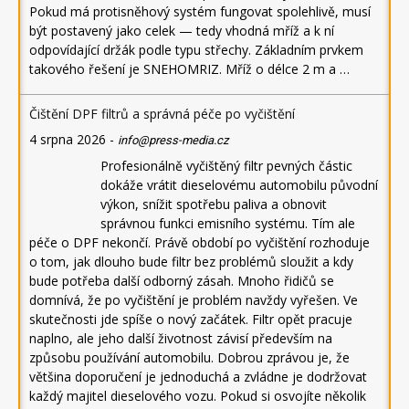
Pokud má protisněhový systém fungovat spolehlivě, musí
být postavený jako celek — tedy vhodná mříž a k ní
odpovídající držák podle typu střechy. Základním prvkem
takového řešení je SNEHOMRIZ. Mříž o délce 2 m a …
Čištění DPF filtrů a správná péče po vyčištění
4 srpna 2026
-
info@press-media.cz
Profesionálně vyčištěný filtr pevných částic
dokáže vrátit dieselovému automobilu původní
výkon, snížit spotřebu paliva a obnovit
správnou funkci emisního systému. Tím ale
péče o DPF nekončí. Právě období po vyčištění rozhoduje
o tom, jak dlouho bude filtr bez problémů sloužit a kdy
bude potřeba další odborný zásah. Mnoho řidičů se
domnívá, že po vyčištění je problém navždy vyřešen. Ve
skutečnosti jde spíše o nový začátek. Filtr opět pracuje
naplno, ale jeho další životnost závisí především na
způsobu používání automobilu. Dobrou zprávou je, že
většina doporučení je jednoduchá a zvládne je dodržovat
každý majitel dieselového vozu. Pokud si osvojíte několik