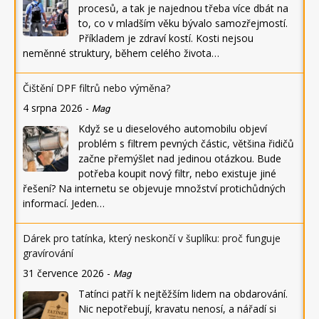
procesů, a tak je najednou třeba více dbát na
to, co v mladším věku bývalo samozřejmostí.
Příkladem je zdraví kostí. Kosti nejsou
neměnné struktury, během celého života…
Čištění DPF filtrů nebo výměna?
4 srpna 2026
-
Mag
Když se u dieselového automobilu objeví
problém s filtrem pevných částic, většina řidičů
začne přemýšlet nad jedinou otázkou. Bude
potřeba koupit nový filtr, nebo existuje jiné
řešení? Na internetu se objevuje množství protichůdných
informací. Jeden…
Dárek pro tatínka, který neskončí v šuplíku: proč funguje
gravírování
31 července 2026
-
Mag
Tatínci patří k nejtěžším lidem na obdarování.
Nic nepotřebují, kravatu nenosí, a nářadí si