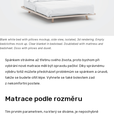
Blank white bed with pillows mockup, side view, isolated, 3d rendering. Empty
bedclothes mock up. Clear blanket in bedstead. Doublebed with mattress and
bedsheet. Doss with pilows and duvet.
Spánkem strávíme až třetinu svého života, proto bychom při
vybírání nové matrace měli být opravdu pečliví. Díky správnému
výběru totiž můžete předcházet problémům se spánkem a únavě,
takže se budete cítit lépe. Vyhnete se také bolestem zad
z nekomfortní postele.
Matrace podle rozměru
Tím prvním parametrem, na který se díváme, je nepochybně