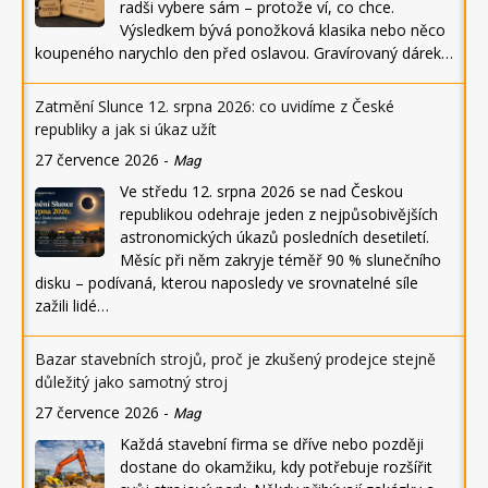
radši vybere sám – protože ví, co chce.
Výsledkem bývá ponožková klasika nebo něco
koupeného narychlo den před oslavou. Gravírovaný dárek…
Zatmění Slunce 12. srpna 2026: co uvidíme z České
republiky a jak si úkaz užít
27 července 2026
-
Mag
Ve středu 12. srpna 2026 se nad Českou
republikou odehraje jeden z nejpůsobivějších
astronomických úkazů posledních desetiletí.
Měsíc při něm zakryje téměř 90 % slunečního
disku – podívaná, kterou naposledy ve srovnatelné síle
zažili lidé…
Bazar stavebních strojů, proč je zkušený prodejce stejně
důležitý jako samotný stroj
27 července 2026
-
Mag
Každá stavební firma se dříve nebo později
dostane do okamžiku, kdy potřebuje rozšířit