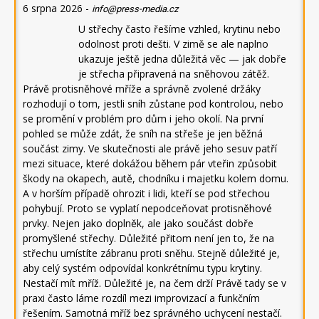
6 srpna 2026
-
info@press-media.cz
U střechy často řešíme vzhled, krytinu nebo
odolnost proti dešti. V zimě se ale naplno
ukazuje ještě jedna důležitá věc — jak dobře
je střecha připravená na sněhovou zátěž.
Právě protisněhové mříže a správně zvolené držáky
rozhodují o tom, jestli sníh zůstane pod kontrolou, nebo
se promění v problém pro dům i jeho okolí. Na první
pohled se může zdát, že sníh na střeše je jen běžná
součást zimy. Ve skutečnosti ale právě jeho sesuv patří
mezi situace, které dokážou během pár vteřin způsobit
škody na okapech, autě, chodníku i majetku kolem domu.
A v horším případě ohrozit i lidi, kteří se pod střechou
pohybují. Proto se vyplatí nepodceňovat protisněhové
prvky. Nejen jako doplněk, ale jako součást dobře
promyšlené střechy. Důležité přitom není jen to, že na
střechu umístíte zábranu proti sněhu. Stejně důležité je,
aby celý systém odpovídal konkrétnímu typu krytiny.
Nestačí mít mříž. Důležité je, na čem drží Právě tady se v
praxi často láme rozdíl mezi improvizací a funkčním
řešením. Samotná mříž bez správného uchycení nestačí.