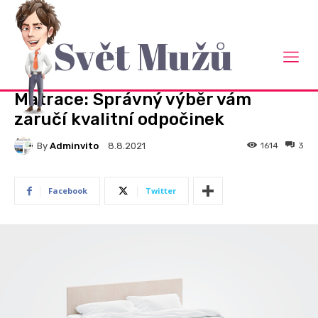
Svět Mužů
Domů
Bydlení
BYDLENÍ
RADY A NÁVODY
Matrace: Správný výběr vám
zaručí kvalitní odpočinek
By
Adminvito
1614
3
8.8.2021
Facebook
Twitter