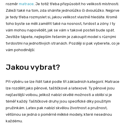
rozměr
matrace
. Je totiž třeba přizpůsobit ho velikosti místnosti.
Záleží také na tom, zda sháníte jednolůžko či dvoulůžko. Nejprve
je tedy třeba rozmyslet si, jakou velikost vlastně hledáte. Kromě
toho byste se měli zaměřit také na nosnost, tvrdost a zóny. I ty
vám mohou napovědět, jak se vám v takové posteli bude spát.
Jestliže tápete, nejlepším řešením je zakoupit model s různými
tvrdostmi na jednotlivých stranách. Později si pak vyberete, co je
vám pohodlnější.
Jakou vybrat?
Při výběru se lze řídit také podle tří základních kategorií. Matrace
lze rozdělit jako pěnové, taštičkové a latexové. Ty pěnové jsou
nejčastější volbou, jelikož nabízí skvělé možnosti a oblíbí si je
téměř každý. Taštičkové druhy jsou specifické díky použitým
pružinkám. Latex pak nabízí skvělou životnost a pružnost,
většinou se jedná o poměrně měkké modely, které nesednou
každému.