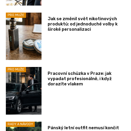
PRO MUŽE
Jak se změnil svět nikotinových
produktů: od jednoduché volby k
široké personalizaci
PRO MUŽE
Pracovní schůzka v Praze: jak
vypadat profesionálně, i když
dorazíte vlakem
RADY A NÁVODY
Pánský letní outfit nemusí končit