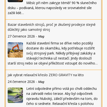
Měsíc při něm zakryje téměř 90 % slunečního
disku – podívaná, kterou naposledy ve srovnatelné síle
zažili lidé…
Bazar stavebních strojů, proč je zkušený prodejce stejně
důležitý jako samotný stroj
27 července 2026
-
Mag
Každá stavební firma se dříve nebo později
dostane do okamžiku, kdy potřebuje rozšířit
svůj strojový park. Někdy přibývají zakázky a
stávající technika už nestačí. Jindy doslouží
starší stroj nebo se objeví příležitost vstoupit do nového…
Jak vybrat relaxační křeslo ZERO GRAVITY na léto
24 července 2026
-
Mag
Letní odpoledne přímo volá po chvíli oddechu
na zahradě nebo terase. Aby byl odpočinek
opravdu hluboký, záleží především na tom, do
čeho si sednete. Relaxační křesla s polohou