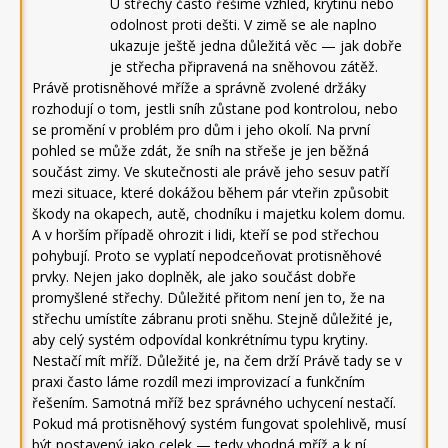
U střechy často řešíme vzhled, krytinu nebo
odolnost proti dešti. V zimě se ale naplno
ukazuje ještě jedna důležitá věc — jak dobře
je střecha připravená na sněhovou zátěž.
Právě protisněhové mříže a správně zvolené držáky
rozhodují o tom, jestli sníh zůstane pod kontrolou, nebo
se promění v problém pro dům i jeho okolí. Na první
pohled se může zdát, že sníh na střeše je jen běžná
součást zimy. Ve skutečnosti ale právě jeho sesuv patří
mezi situace, které dokážou během pár vteřin způsobit
škody na okapech, autě, chodníku i majetku kolem domu.
A v horším případě ohrozit i lidi, kteří se pod střechou
pohybují. Proto se vyplatí nepodceňovat protisněhové
prvky. Nejen jako doplněk, ale jako součást dobře
promyšlené střechy. Důležité přitom není jen to, že na
střechu umístíte zábranu proti sněhu. Stejně důležité je,
aby celý systém odpovídal konkrétnímu typu krytiny.
Nestačí mít mříž. Důležité je, na čem drží Právě tady se v
praxi často láme rozdíl mezi improvizací a funkčním
řešením. Samotná mříž bez správného uchycení nestačí.
Pokud má protisněhový systém fungovat spolehlivě, musí
být postavený jako celek — tedy vhodná mříž a k ní