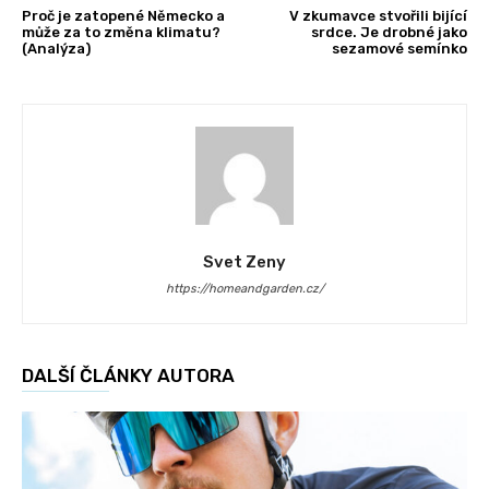
Proč je zatopené Německo a
V zkumavce stvořili bijící
může za to změna klimatu?
srdce. Je drobné jako
(Analýza)
sezamové semínko
Svet Zeny
https://homeandgarden.cz/
DALŠÍ ČLÁNKY AUTORA