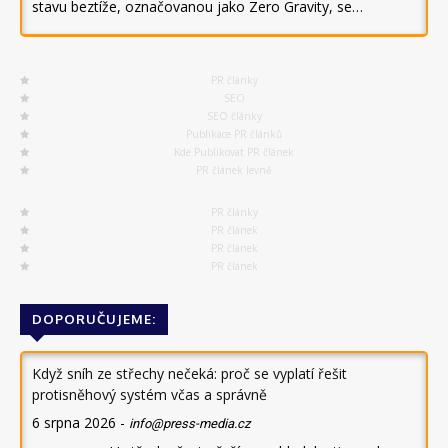
stavu beztíže, označovanou jako Zero Gravity, se…
PR články
SEO
SEO články
Publikace PR článků
Kde Publikovat PR článek
PR článek levně
PR články
PR článek
PR článek
PR článek
DOPORUČUJEME:
Když sníh ze střechy nečeká: proč se vyplatí řešit
protisněhový systém včas a správně
6 srpna 2026
-
info@press-media.cz