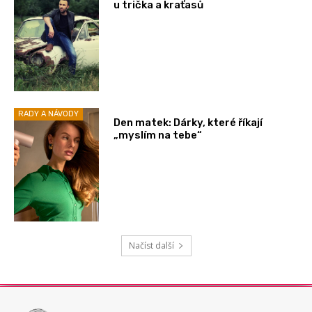
u trička a kraťasů
RADY A NÁVODY
Den matek: Dárky, které říkají
„myslím na tebe“
Načíst další