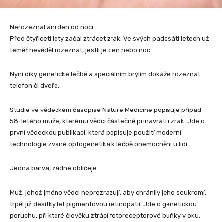
Nerozeznal ani den od noci.
Před čtyřiceti lety začal ztrácet zrak. Ve svých padesáti letech už
téměř nevěděl rozeznat, jestli je den nebo noc.
Nyní díky genetické léčbě a speciálním brýlím dokáže rozeznat
telefon či dveře.
Studie ve vědeckém časopise Nature Medicine popisuje případ
58-letého muže, kterému vědci částečně prinavrátili zrak. Jde o
první vědeckou publikaci, která popisuje použití moderní
technologie zvané optogenetika k léčbě onemocnění u lidí.
Jedna barva, žádné obličeje
Muž, jehož jméno vědci neprozrazují, aby chránily jeho soukromí,
trpěl již desítky let pigmentovou retinopatií. Jde o genetickou
poruchu, při které člověku ztrácí fotoreceptorové buňky v oku.