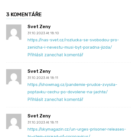
3 KOMENTÁŘE
Svet Zeny
31.10.2023 At 18:10
https://nas-svet.cz/rozlucka-se-svobodou-pro-
zenicha-i-nevestu-musi-byt-poradna-jizda/
Přihlásit zanechat komentář
Svet Zeny
31.10.2023 At 18:11
https://showmag.cz/pandemie-prudce-zvysila-
poptavku-cechu-po-dovolene-na-jachte/
Přihlásit zanechat komentář
Svet Zeny
31.10.2023 At 18:11
https://skymagazin.cz/un-urges-prisoner-releases-
to-stem-spread-of-coronavirus/