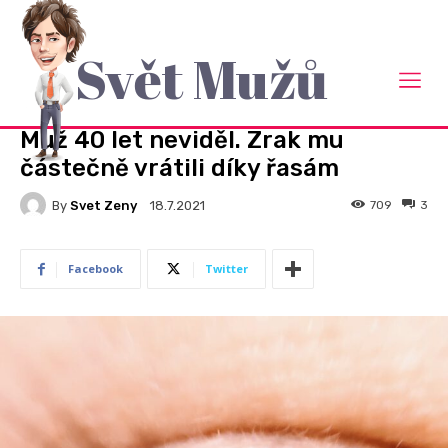
Svět Mužů
Domů
Rady a návody
RADY A NÁVODY
Muž 40 let neviděl. Zrak mu
částečně vrátili díky řasám
By
Svet Zeny
709
3
18.7.2021
Facebook
Twitter