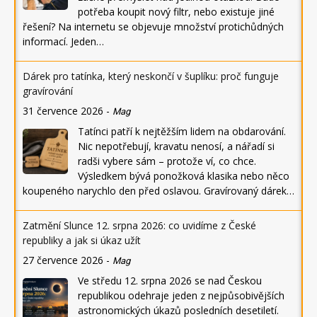
potřeba koupit nový filtr, nebo existuje jiné
řešení? Na internetu se objevuje množství protichůdných
informací. Jeden…
Dárek pro tatínka, který neskončí v šuplíku: proč funguje
gravírování
31 července 2026
-
Mag
Tatínci patří k nejtěžším lidem na obdarování.
Nic nepotřebují, kravatu nenosí, a nářadí si
radši vybere sám – protože ví, co chce.
Výsledkem bývá ponožková klasika nebo něco
koupeného narychlo den před oslavou. Gravírovaný dárek…
Zatmění Slunce 12. srpna 2026: co uvidíme z České
republiky a jak si úkaz užít
27 července 2026
-
Mag
Ve středu 12. srpna 2026 se nad Českou
republikou odehraje jeden z nejpůsobivějších
astronomických úkazů posledních desetiletí.