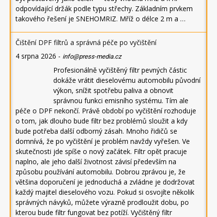
odpovídající držák podle typu střechy. Základním prvkem
takového řešení je SNEHOMRIZ. Mříž o délce 2 m a …
Čištění DPF filtrů a správná péče po vyčištění
4 srpna 2026
-
info@press-media.cz
Profesionálně vyčištěný filtr pevných částic
dokáže vrátit dieselovému automobilu původní
výkon, snížit spotřebu paliva a obnovit
správnou funkci emisního systému. Tím ale
péče o DPF nekončí. Právě období po vyčištění rozhoduje
o tom, jak dlouho bude filtr bez problémů sloužit a kdy
bude potřeba další odborný zásah. Mnoho řidičů se
domnívá, že po vyčištění je problém navždy vyřešen. Ve
skutečnosti jde spíše o nový začátek. Filtr opět pracuje
naplno, ale jeho další životnost závisí především na
způsobu používání automobilu. Dobrou zprávou je, že
většina doporučení je jednoduchá a zvládne je dodržovat
každý majitel dieselového vozu. Pokud si osvojíte několik
správných návyků, můžete výrazně prodloužit dobu, po
kterou bude filtr fungovat bez potíží. Vyčištěný filtr