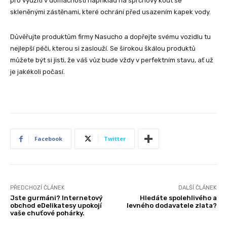
pro využití v domácnosti například na sprchový kout se
skleněnými zástěnami, které ochrání před usazením kapek vody.
Důvěřujte produktům firmy Nasucho a dopřejte svému vozidlu tu
nejlepší péči, kterou si zaslouží. Se širokou škálou produktů
můžete být si jisti, že váš vůz bude vždy v perfektním stavu, ať už
je jakékoli počasí.
Facebook
Twitter
PŘEDCHOZÍ ČLÁNEK
DALŠÍ ČLÁNEK
Jste gurmáni? Internetový
Hledáte spolehlivého a
obchod eDelikatesy upokojí
levného dodavatele zlata?
vaše chuťové pohárky.