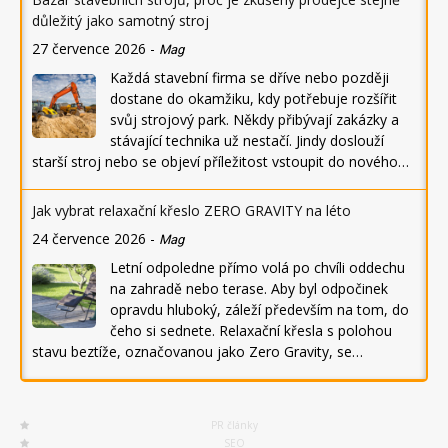
důležitý jako samotný stroj
27 července 2026
-
Mag
Každá stavební firma se dříve nebo později
dostane do okamžiku, kdy potřebuje rozšířit
svůj strojový park. Někdy přibývají zakázky a
stávající technika už nestačí. Jindy doslouží
starší stroj nebo se objeví příležitost vstoupit do nového…
Jak vybrat relaxační křeslo ZERO GRAVITY na léto
24 července 2026
-
Mag
Letní odpoledne přímo volá po chvíli oddechu
na zahradě nebo terase. Aby byl odpočinek
opravdu hluboký, záleží především na tom, do
čeho si sednete. Relaxační křesla s polohou
stavu beztíže, označovanou jako Zero Gravity, se…
PR články
SEO