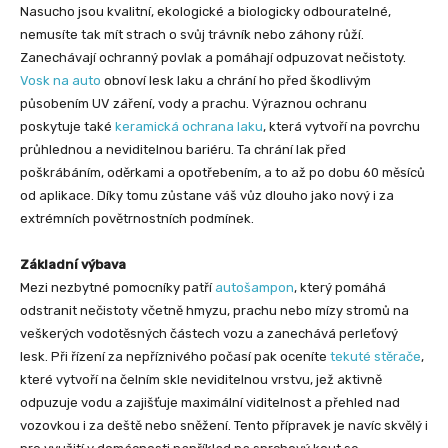
Nasucho jsou kvalitní, ekologické a biologicky odbouratelné,
nemusíte tak mít strach o svůj trávník nebo záhony růží.
Zanechávají ochranný povlak a pomáhají odpuzovat nečistoty.
Vosk na auto
obnoví lesk laku a chrání ho před škodlivým
působením UV záření, vody a prachu. Výraznou ochranu
poskytuje také
keramická ochrana laku
, která vytvoří na povrchu
průhlednou a neviditelnou bariéru. Ta chrání lak před
poškrábáním, oděrkami a opotřebením, a to až po dobu 60 měsíců
od aplikace. Díky tomu zůstane váš vůz dlouho jako nový i za
extrémních povětrnostních podmínek.
Základní výbava
Mezi nezbytné pomocníky patří
autošampon
, který pomáhá
odstranit nečistoty včetně hmyzu, prachu nebo mízy stromů na
veškerých vodotěsných částech vozu a zanechává perleťový
lesk. Při řízení za nepříznivého počasí pak oceníte
tekuté stěrače
,
které vytvoří na čelním skle neviditelnou vrstvu, jež aktivně
odpuzuje vodu a zajišťuje maximální viditelnost a přehled nad
vozovkou i za deště nebo sněžení. Tento přípravek je navíc skvělý i