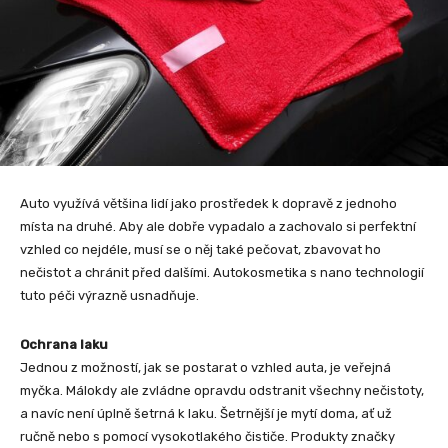
Auto využívá většina lidí jako prostředek k dopravě z jednoho
místa na druhé. Aby ale dobře vypadalo a zachovalo si perfektní
vzhled co nejdéle, musí se o něj také pečovat, zbavovat ho
nečistot a chránit před dalšími. Autokosmetika s nano technologií
tuto péči výrazně usnadňuje.
Ochrana laku
Jednou z možností, jak se postarat o vzhled auta, je veřejná
myčka. Málokdy ale zvládne opravdu odstranit všechny nečistoty,
a navíc není úplně šetrná k laku. Šetrnější je mytí doma, ať už
ručně nebo s pomocí vysokotlakého čističe. Produkty značky