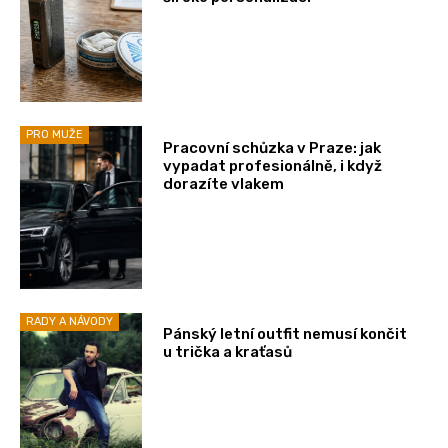
PRO MUŽE
Pracovní schůzka v Praze: jak
vypadat profesionálně, i když
dorazíte vlakem
RADY A NÁVODY
Pánský letní outfit nemusí končit
u trička a kraťasů