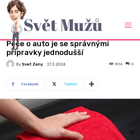
Svět Mužů
Domů
Auto Moto
AUTO MOTO
Péče o auto je se správnými
přípravky jednodušší
By
Svet Zeny
894
0
27.3.2024
Facebook
Twitter