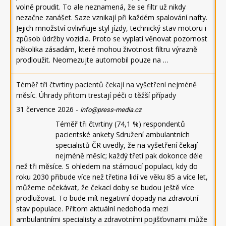
volně proudit. To ale neznamená, že se filtr už nikdy
nezačne zanášet. Saze vznikají při každém spalování nafty.
Jejich množství ovlivňuje styl jízdy, technický stav motoru i
způsob údržby vozidla. Proto se vyplatí věnovat pozornost
několika zásadám, které mohou životnost filtru výrazně
prodloužit. Neomezujte automobil pouze na …
Téměř tři čtvrtiny pacientů čekají na vyšetření nejméně
měsíc. Úhrady přitom trestají péči o těžší případy
31 července 2026
-
info@press-media.cz
Téměř tři čtvrtiny (74,1 %) respondentů
pacientské ankety Sdružení ambulantních
specialistů ČR uvedly, že na vyšetření čekají
nejméně měsíc; každý třetí pak dokonce déle
než tři měsíce. S ohledem na stárnoucí populaci, kdy do
roku 2030 přibude více než třetina lidí ve věku 85 a více let,
můžeme očekávat, že čekací doby se budou ještě více
prodlužovat. To bude mít negativní dopady na zdravotní
stav populace. Přitom aktuální nedohoda mezi
ambulantními specialisty a zdravotními pojišťovnami může