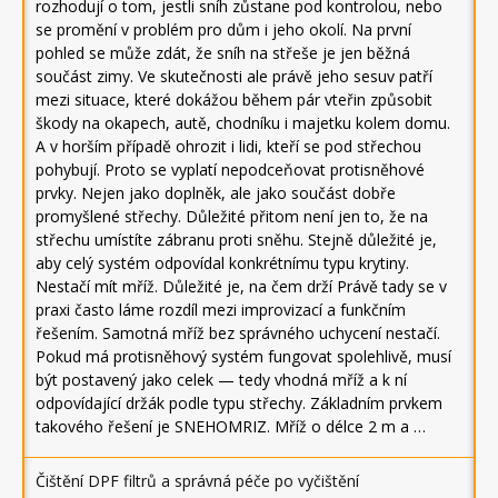
rozhodují o tom, jestli sníh zůstane pod kontrolou, nebo
se promění v problém pro dům i jeho okolí. Na první
pohled se může zdát, že sníh na střeše je jen běžná
součást zimy. Ve skutečnosti ale právě jeho sesuv patří
mezi situace, které dokážou během pár vteřin způsobit
škody na okapech, autě, chodníku i majetku kolem domu.
A v horším případě ohrozit i lidi, kteří se pod střechou
pohybují. Proto se vyplatí nepodceňovat protisněhové
prvky. Nejen jako doplněk, ale jako součást dobře
promyšlené střechy. Důležité přitom není jen to, že na
střechu umístíte zábranu proti sněhu. Stejně důležité je,
aby celý systém odpovídal konkrétnímu typu krytiny.
Nestačí mít mříž. Důležité je, na čem drží Právě tady se v
praxi často láme rozdíl mezi improvizací a funkčním
řešením. Samotná mříž bez správného uchycení nestačí.
Pokud má protisněhový systém fungovat spolehlivě, musí
být postavený jako celek — tedy vhodná mříž a k ní
odpovídající držák podle typu střechy. Základním prvkem
takového řešení je SNEHOMRIZ. Mříž o délce 2 m a …
Čištění DPF filtrů a správná péče po vyčištění