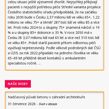
celou situaci ještě významně zhoršit. Nejrychleji přibývají
pacienti s nejvyšší potřebou péče Střední varianta projekce
Českého statistického úřadu předpokládá, že na začátku
roku 2030 bude v Česku 2,37 milionu lidí ve věku 65+, 1,22
milionu ve věku 75+ a téměř 287 tisíc lidí ve věku 85 a více
let. Proti roku 2024 to u skupiny 75+ znamená nárůst o 19
% a u skupiny 85+ dokonce o 35 %. V roce 2050 má v
Česku žít 3,07 milionu lidí nad 65 let a více než 510 tisíc lidí
ve věku 85+. Právě starší pacienti přitom odbornou péči
využívají nejintenzivněji. Podle věkově podrobných dat ČSÚ
a ÚZIS za rok 2022 připadalo na jednoho člověka ve věku
65–69 let přibližně deset kontaktů s ambulantním
specialistou ročně. …
NAŠE WEBY
Nadčasový půvab betonu v zahradní architektuře
31 července 2026
-
Svet v obraze