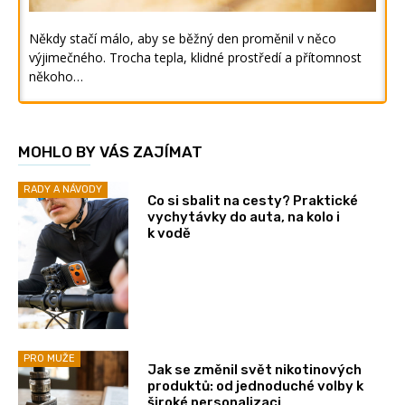
Někdy stačí málo, aby se běžný den proměnil v něco
výjimečného. Trocha tepla, klidné prostředí a přítomnost
někoho…
MOHLO BY VÁS ZAJÍMAT
RADY A NÁVODY
Co si sbalit na cesty? Praktické
vychytávky do auta, na kolo i
k vodě
PRO MUŽE
Jak se změnil svět nikotinových
produktů: od jednoduché volby k
široké personalizaci