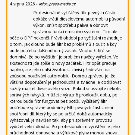
4 srpna 2026
-
info@press-media.cz
Profesionálně vyčištěný filtr pevných částic
dokáže vrátit dieselovému automobilu původní
výkon, snížit spotřebu paliva a obnovit
správnou funkci emisního systému. Tím ale
péče o DPF nekončí. Právě období po vyčištění rozhoduje
o tom, jak dlouho bude filtr bez problémů sloužit a kdy
bude potřeba další odborný zásah. Mnoho řidičů se
domnívá, že po vyčištění je problém navždy vyřešen. Ve
skutečnosti jde spíše o nový začátek. Filtr opět pracuje
naplno, ale jeho další životnost závisí především na
způsobu používání automobilu. Dobrou zprávou je, že
většina doporučení je jednoduchá a zvládne je dodržovat
každý majitel dieselového vozu. Pokud si osvojíte několik
správných návyků, můžete výrazně prodloužit dobu, po
kterou bude filtr fungovat bez potíží. Vyčištěný filtr
potřebuje správné podmínky Filtr pevných částic není
spotřební díl, který by se po určité době automaticky
vyhazoval. Je navržen tak, aby při správném provozu
vydržel velmi dlouho. Po profesionálním vyčištění je jeho
průchodnost obnovena a výfukové plyny mohou znovu