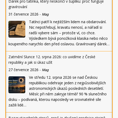
Dárek pro tatínka, který neskončí v šuplíku: proč funguje
gravírování
31 července 2026
-
Mag
Tatínci patří k nejtěžším lidem na obdarování.
Nic nepotřebují, kravatu nenosí, a nářadí si
radši vybere sám – protože ví, co chce.
Výsledkem bývá ponožková klasika nebo něco
koupeného narychlo den před oslavou. Gravírovaný dárek…
Zatmění Slunce 12. srpna 2026: co uvidíme z České
republiky a jak si úkaz užít
27 července 2026
-
Mag
Ve středu 12. srpna 2026 se nad Českou
republikou odehraje jeden z nejpůsobivějších
astronomických úkazů posledních desetiletí.
Měsíc při něm zakryje téměř 90 % slunečního
disku – podívaná, kterou naposledy ve srovnatelné síle
zažili lidé…
Bazar stavebních strojů, proč je zkušený prodejce stejně