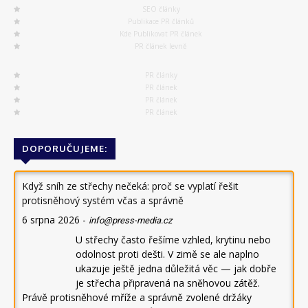
SEO články
Publikace PR článků
Kde Publikovat PR článek
PR článek levně
PR články
PR článek
PR článek
PR článek
DOPORUČUJEME:
Když sníh ze střechy nečeká: proč se vyplatí řešit
protisněhový systém včas a správně
6 srpna 2026
-
info@press-media.cz
U střechy často řešíme vzhled, krytinu nebo
odolnost proti dešti. V zimě se ale naplno
ukazuje ještě jedna důležitá věc — jak dobře
je střecha připravená na sněhovou zátěž.
Právě protisněhové mříže a správně zvolené držáky