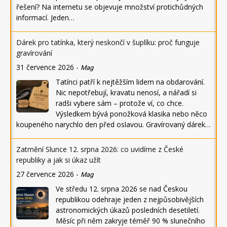
řešení? Na internetu se objevuje množství protichůdných
informací. Jeden…
Dárek pro tatínka, který neskončí v šuplíku: proč funguje
gravírování
31 července 2026
-
Mag
Tatínci patří k nejtěžším lidem na obdarování.
Nic nepotřebují, kravatu nenosí, a nářadí si
radši vybere sám – protože ví, co chce.
Výsledkem bývá ponožková klasika nebo něco
koupeného narychlo den před oslavou. Gravírovaný dárek…
Zatmění Slunce 12. srpna 2026: co uvidíme z České
republiky a jak si úkaz užít
27 července 2026
-
Mag
Ve středu 12. srpna 2026 se nad Českou
republikou odehraje jeden z nejpůsobivějších
astronomických úkazů posledních desetiletí.
Měsíc při něm zakryje téměř 90 % slunečního