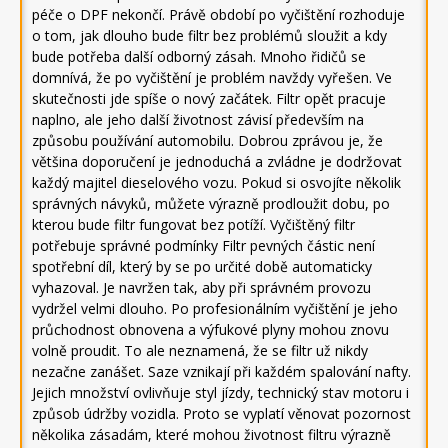
péče o DPF nekončí. Právě období po vyčištění rozhoduje
o tom, jak dlouho bude filtr bez problémů sloužit a kdy
bude potřeba další odborný zásah. Mnoho řidičů se
domnívá, že po vyčištění je problém navždy vyřešen. Ve
skutečnosti jde spíše o nový začátek. Filtr opět pracuje
naplno, ale jeho další životnost závisí především na
způsobu používání automobilu. Dobrou zprávou je, že
většina doporučení je jednoduchá a zvládne je dodržovat
každý majitel dieselového vozu. Pokud si osvojíte několik
správných návyků, můžete výrazně prodloužit dobu, po
kterou bude filtr fungovat bez potíží. Vyčištěný filtr
potřebuje správné podmínky Filtr pevných částic není
spotřební díl, který by se po určité době automaticky
vyhazoval. Je navržen tak, aby při správném provozu
vydržel velmi dlouho. Po profesionálním vyčištění je jeho
průchodnost obnovena a výfukové plyny mohou znovu
volně proudit. To ale neznamená, že se filtr už nikdy
nezačne zanášet. Saze vznikají při každém spalování nafty.
Jejich množství ovlivňuje styl jízdy, technický stav motoru i
způsob údržby vozidla. Proto se vyplatí věnovat pozornost
několika zásadám, které mohou životnost filtru výrazně