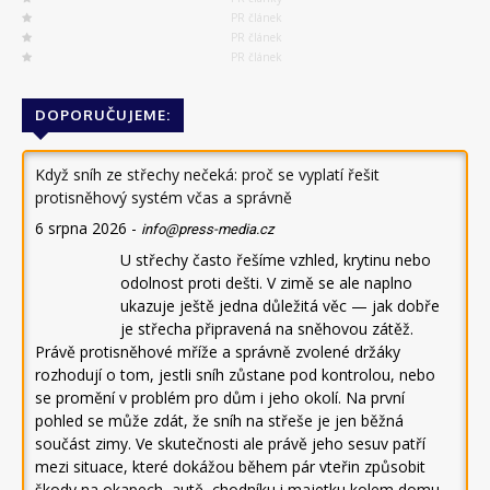
PR článek
PR článek
PR článek
DOPORUČUJEME:
Když sníh ze střechy nečeká: proč se vyplatí řešit
protisněhový systém včas a správně
6 srpna 2026
-
info@press-media.cz
U střechy často řešíme vzhled, krytinu nebo
odolnost proti dešti. V zimě se ale naplno
ukazuje ještě jedna důležitá věc — jak dobře
je střecha připravená na sněhovou zátěž.
Právě protisněhové mříže a správně zvolené držáky
rozhodují o tom, jestli sníh zůstane pod kontrolou, nebo
se promění v problém pro dům i jeho okolí. Na první
pohled se může zdát, že sníh na střeše je jen běžná
součást zimy. Ve skutečnosti ale právě jeho sesuv patří
mezi situace, které dokážou během pár vteřin způsobit
škody na okapech, autě, chodníku i majetku kolem domu.