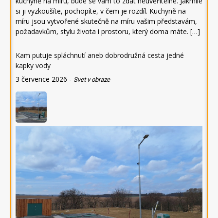
kuchyně na míru, bude se vám to zdát neuvěřitelné. Jakmile
si ji vyzkoušíte, pochopíte, v čem je rozdíl. Kuchyně na
míru jsou vytvořené skutečně na míru vašim představám,
požadavkům, stylu života i prostoru, který doma máte. […]
Kam putuje spláchnutí aneb dobrodružná cesta jedné
kapky vody
3 července 2026
-
Svet v obraze