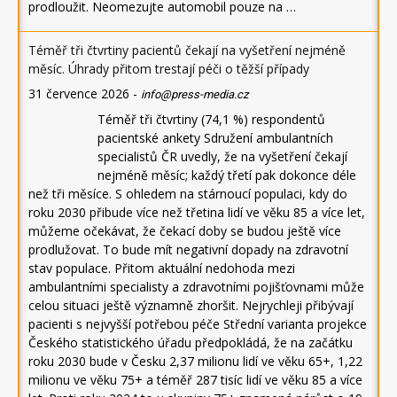
prodloužit. Neomezujte automobil pouze na …
Téměř tři čtvrtiny pacientů čekají na vyšetření nejméně
měsíc. Úhrady přitom trestají péči o těžší případy
31 července 2026
-
info@press-media.cz
Téměř tři čtvrtiny (74,1 %) respondentů
pacientské ankety Sdružení ambulantních
specialistů ČR uvedly, že na vyšetření čekají
nejméně měsíc; každý třetí pak dokonce déle
než tři měsíce. S ohledem na stárnoucí populaci, kdy do
roku 2030 přibude více než třetina lidí ve věku 85 a více let,
můžeme očekávat, že čekací doby se budou ještě více
prodlužovat. To bude mít negativní dopady na zdravotní
stav populace. Přitom aktuální nedohoda mezi
ambulantními specialisty a zdravotními pojišťovnami může
celou situaci ještě významně zhoršit. Nejrychleji přibývají
pacienti s nejvyšší potřebou péče Střední varianta projekce
Českého statistického úřadu předpokládá, že na začátku
roku 2030 bude v Česku 2,37 milionu lidí ve věku 65+, 1,22
milionu ve věku 75+ a téměř 287 tisíc lidí ve věku 85 a více