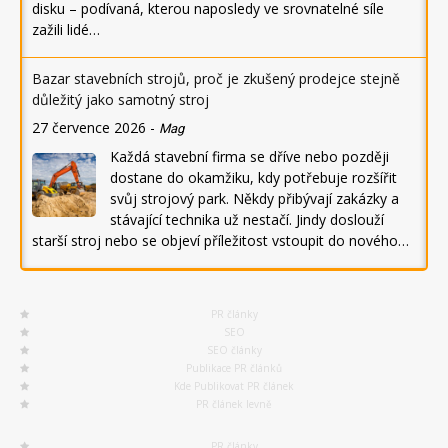
disku – podívaná, kterou naposledy ve srovnatelné síle
zažili lidé…
Bazar stavebních strojů, proč je zkušený prodejce stejně
důležitý jako samotný stroj
27 července 2026
-
Mag
Každá stavební firma se dříve nebo později
dostane do okamžiku, kdy potřebuje rozšířit
svůj strojový park. Někdy přibývají zakázky a
stávající technika už nestačí. Jindy doslouží
starší stroj nebo se objeví příležitost vstoupit do nového…
PR články
SEO
SEO články
Publikace PR článků
Kde Publikovat PR článek
PR článek levně
PR články