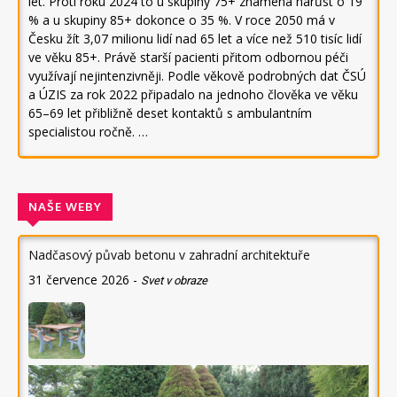
let. Proti roku 2024 to u skupiny 75+ znamená nárůst o 19
% a u skupiny 85+ dokonce o 35 %. V roce 2050 má v
Česku žít 3,07 milionu lidí nad 65 let a více než 510 tisíc lidí
ve věku 85+. Právě starší pacienti přitom odbornou péči
využívají nejintenzivněji. Podle věkově podrobných dat ČSÚ
a ÚZIS za rok 2022 připadalo na jednoho člověka ve věku
65–69 let přibližně deset kontaktů s ambulantním
specialistou ročně. …
NAŠE WEBY
Nadčasový půvab betonu v zahradní architektuře
31 července 2026
-
Svet v obraze