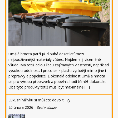
Umělá hmota patří již dlouhá desetiletí mezi
nejpoužívanější materiály vůbec. Najdeme ji víceméně
všude. Má totiž celou řadu zajímavých vlastností, například
vysokou odolnost. I proto se z plastu vyrábějí mimo jiné i
přepravky a popelnice. Dokonalá odolnost Umělá hmota
se pro výrobu přepravek a popelnic hodí téměř dokonale.
Oba tyto produkty totiž musí být maximálně […]
Luxusní vířivku si můžete dovolit i vy
20 února 2026
-
Svet v obraze