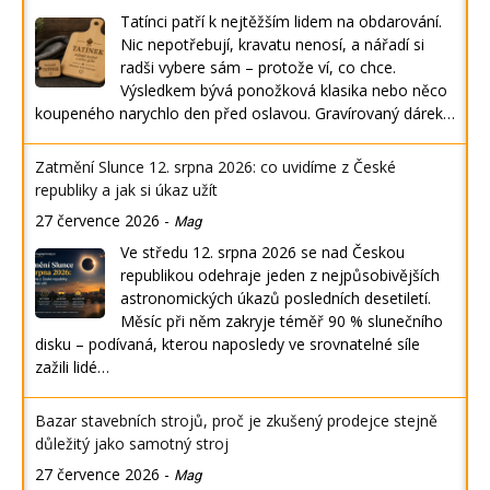
Tatínci patří k nejtěžším lidem na obdarování.
Nic nepotřebují, kravatu nenosí, a nářadí si
radši vybere sám – protože ví, co chce.
Výsledkem bývá ponožková klasika nebo něco
koupeného narychlo den před oslavou. Gravírovaný dárek…
Zatmění Slunce 12. srpna 2026: co uvidíme z České
republiky a jak si úkaz užít
27 července 2026
-
Mag
Ve středu 12. srpna 2026 se nad Českou
republikou odehraje jeden z nejpůsobivějších
astronomických úkazů posledních desetiletí.
Měsíc při něm zakryje téměř 90 % slunečního
disku – podívaná, kterou naposledy ve srovnatelné síle
zažili lidé…
Bazar stavebních strojů, proč je zkušený prodejce stejně
důležitý jako samotný stroj
27 července 2026
-
Mag