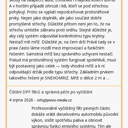
A v horším případě ohrozit i lidi, kteří se pod střechou
pohybují. Proto se vyplatí nepodceňovat protisněhové
prvky. Nejen jako doplněk, ale jako součást dobře
promyšlené střechy. Důležité přitom není jen to, že na
střechu umístíte zábranu proti sněhu. Stejně důležité je,
aby celý systém odpovídal konkrétnímu typu krytiny.
Nestačí mít mříž. Důležité je, na čem drží Právě tady se v
praxi často láme rozdíl mezi improvizací a funkčním
řešením. Samotná mříž bez správného uchycení nestačí.
Pokud má protisněhový systém fungovat spolehlivě, musí
být postavený jako celek — tedy vhodná mříž a k ní
odpovídající držák podle typu střechy. Základním prvkem
takového řešení je SNEHOMRIZ. Mříž o délce 2 m a …
Čištění DPF filtrů a správná péče po vyčištění
4 srpna 2026
-
info@press-media.cz
Profesionálně vyčištěný filtr pevných částic
dokáže vrátit dieselovému automobilu původní
výkon, snížit spotřebu paliva a obnovit
správnou funkci emisního systému. Tím ale