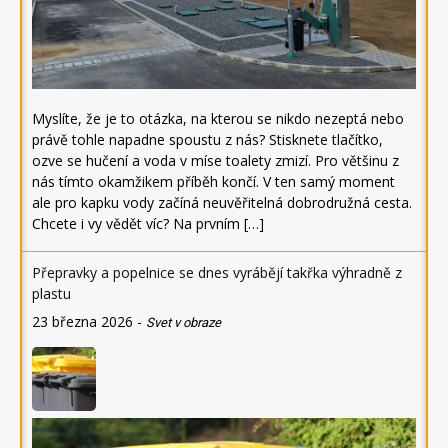
Myslíte, že je to otázka, na kterou se nikdo nezeptá nebo
právě tohle napadne spoustu z nás? Stisknete tlačítko,
ozve se hučení a voda v míse toalety zmizí. Pro většinu z
nás tímto okamžikem příběh končí. V ten samý moment
ale pro kapku vody začíná neuvěřitelná dobrodružná cesta.
Chcete i vy vědět víc? Na prvním […]
Přepravky a popelnice se dnes vyrábějí takřka výhradně z
plastu
23 března 2026
-
Svet v obraze