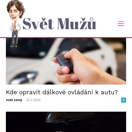
Domů
Tagy
Auto
štítek: Auto
Svět Mužů
Kde opravit dálkové ovládání k autu?
svet zeny
-
22.2.2024
0