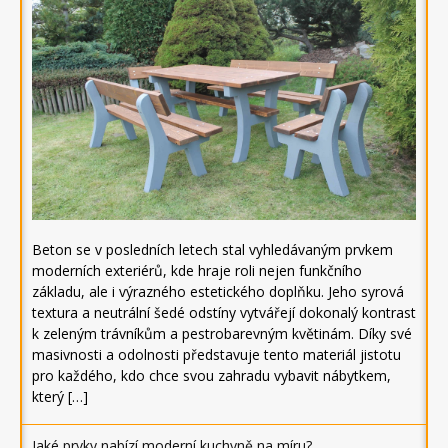
Beton se v posledních letech stal vyhledávaným prvkem
moderních exteriérů, kde hraje roli nejen funkčního
základu, ale i výrazného estetického doplňku. Jeho syrová
textura a neutrální šedé odstíny vytvářejí dokonalý kontrast
k zeleným trávníkům a pestrobarevným květinám. Díky své
masivnosti a odolnosti představuje tento materiál jistotu
pro každého, kdo chce svou zahradu vybavit nábytkem,
který […]
Jaké prvky nabízí moderní kuchyně na míru?