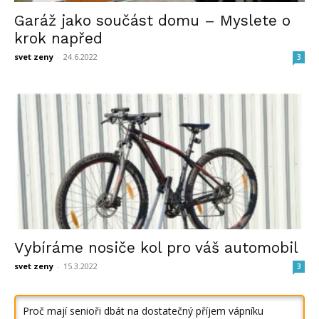
Garáž jako součást domu – Myslete o
krok napřed
svet zeny
-
24.6.2022
3
Vybíráme nosiče kol pro váš automobil
svet zeny
-
15.3.2022
3
Proč mají senioři dbát na dostatečný příjem vápníku