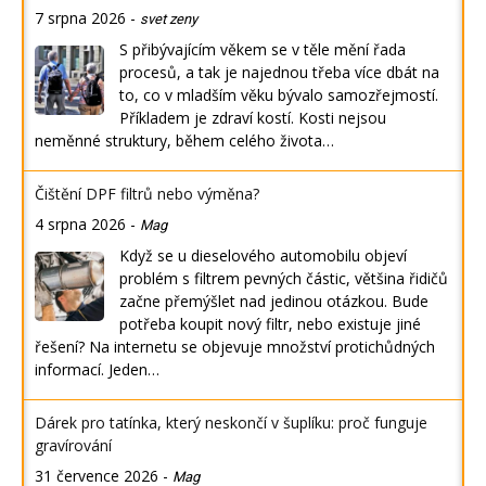
7 srpna 2026
-
svet zeny
S přibývajícím věkem se v těle mění řada
procesů, a tak je najednou třeba více dbát na
to, co v mladším věku bývalo samozřejmostí.
Příkladem je zdraví kostí. Kosti nejsou
neměnné struktury, během celého života…
Čištění DPF filtrů nebo výměna?
4 srpna 2026
-
Mag
Když se u dieselového automobilu objeví
problém s filtrem pevných částic, většina řidičů
začne přemýšlet nad jedinou otázkou. Bude
potřeba koupit nový filtr, nebo existuje jiné
řešení? Na internetu se objevuje množství protichůdných
informací. Jeden…
Dárek pro tatínka, který neskončí v šuplíku: proč funguje
gravírování
31 července 2026
-
Mag