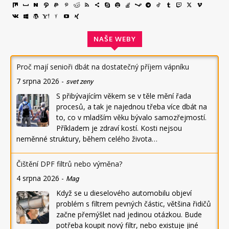
NAŠE WEBY
Proč mají senioři dbát na dostatečný příjem vápníku
7 srpna 2026
-
svet zeny
S přibývajícím věkem se v těle mění řada
procesů, a tak je najednou třeba více dbát na
to, co v mladším věku bývalo samozřejmostí.
Příkladem je zdraví kostí. Kosti nejsou
neměnné struktury, během celého života…
Čištění DPF filtrů nebo výměna?
4 srpna 2026
-
Mag
Když se u dieselového automobilu objeví
problém s filtrem pevných částic, většina řidičů
začne přemýšlet nad jedinou otázkou. Bude
potřeba koupit nový filtr, nebo existuje jiné