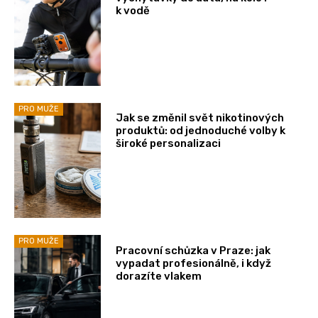
k vodě
PRO MUŽE
Jak se změnil svět nikotinových
produktů: od jednoduché volby k
široké personalizaci
PRO MUŽE
Pracovní schůzka v Praze: jak
vypadat profesionálně, i když
dorazíte vlakem