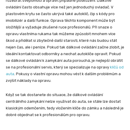
rozebrat svépomocí a opravit případné poškození. Dálkové
ovládání často obsahuje více než jen jednoduchý ovladač. V
plastovém krytu se často ukrývá také autoklíč, čip s kódy pro
imobilizér a další funkce. Oprava těchto komponent může být
složitější a vyžaduje zkušené ruce profesionálů. Při snaze o
opravu vlastníma rukama tak můžeme způsobit mnohem více
škod a přidělat si zbytečně další starosti, které nás budou stát
nejen čas, ale i peníze. Pokud tak dálkové ovládání začne zlobit, je
ideální kontaktovat odborníky a nechat autoklíče opravit. Pokud
se dálkové ovládání k zamykání auta porouchá, je nejlepší obrátit
se na profesionální servis, který se specializuje na opravy
klíčů od
auta
. Pokusy o vlastní opravu mohou vést k dalším problémům a
zvýšit náklady na opravu.
Když se tak dostanete do situace, že dálkové ovládání
centrálního zamykání nelze využívat do auta, se stále lze dostat
klasickým odemčením, tedy vložením klíče do zámku a následně je
dobré objednat se k profesionálům pro opravu.