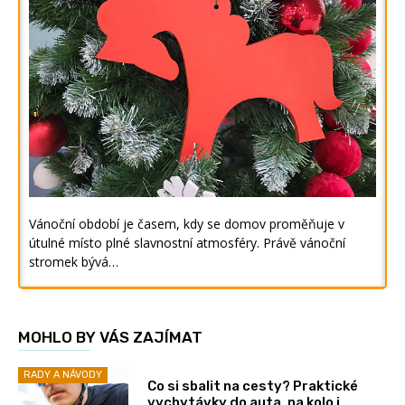
Vánoční období je časem, kdy se domov proměňuje v
útulné místo plné slavnostní atmosféry. Právě vánoční
stromek bývá…
MOHLO BY VÁS ZAJÍMAT
RADY A NÁVODY
Co si sbalit na cesty? Praktické
vychytávky do auta, na kolo i