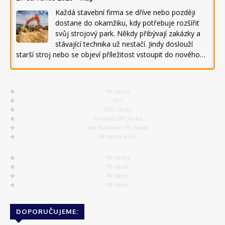
Každá stavební firma se dříve nebo později
dostane do okamžiku, kdy potřebuje rozšířit
svůj strojový park. Někdy přibývají zakázky a
stávající technika už nestačí. Jindy doslouží
starší stroj nebo se objeví příležitost vstoupit do nového…
PR články
SEO
SEO články
Publikace PR článků
Kde Publikovat PR článek
PR článek levně
PR články
PR článek
PR článek
PR článek
DOPORUČUJEME: