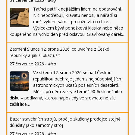
31 července 2026
-
Mag
Tatínci patří k nejtěžším lidem na obdarování.
Nic nepotřebují, kravatu nenosí, a nářadí si
radši vybere sám – protože ví, co chce.
Výsledkem bývá ponožková klasika nebo něco
koupeného narychlo den před oslavou. Gravírovaný dárek…
Zatmění Slunce 12. srpna 2026: co uvidíme z České
republiky a jak si úkaz užít
27 července 2026
-
Mag
Ve středu 12. srpna 2026 se nad Českou
republikou odehraje jeden z nejpůsobivějších
astronomických úkazů posledních desetiletí.
Měsíc při něm zakryje téměř 90 % slunečního
disku – podívaná, kterou naposledy ve srovnatelné síle
zažili lidé…
Bazar stavebních strojů, proč je zkušený prodejce stejně
důležitý jako samotný stroj
27 července 2026
-
Mag