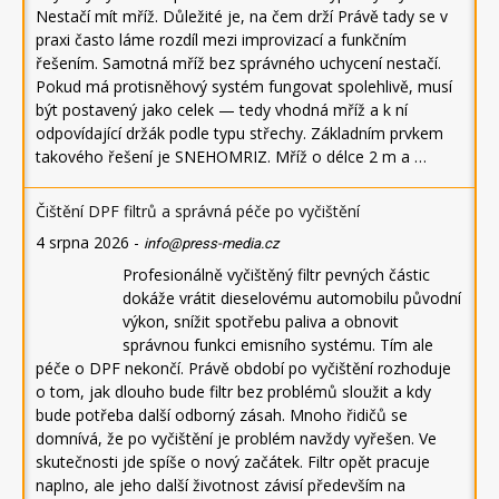
Nestačí mít mříž. Důležité je, na čem drží Právě tady se v
praxi často láme rozdíl mezi improvizací a funkčním
řešením. Samotná mříž bez správného uchycení nestačí.
Pokud má protisněhový systém fungovat spolehlivě, musí
být postavený jako celek — tedy vhodná mříž a k ní
odpovídající držák podle typu střechy. Základním prvkem
takového řešení je SNEHOMRIZ. Mříž o délce 2 m a …
Čištění DPF filtrů a správná péče po vyčištění
4 srpna 2026
-
info@press-media.cz
Profesionálně vyčištěný filtr pevných částic
dokáže vrátit dieselovému automobilu původní
výkon, snížit spotřebu paliva a obnovit
správnou funkci emisního systému. Tím ale
péče o DPF nekončí. Právě období po vyčištění rozhoduje
o tom, jak dlouho bude filtr bez problémů sloužit a kdy
bude potřeba další odborný zásah. Mnoho řidičů se
domnívá, že po vyčištění je problém navždy vyřešen. Ve
skutečnosti jde spíše o nový začátek. Filtr opět pracuje
naplno, ale jeho další životnost závisí především na