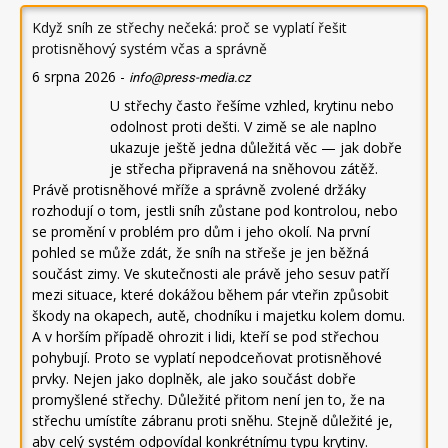
Když sníh ze střechy nečeká: proč se vyplatí řešit
protisněhový systém včas a správně
6 srpna 2026
-
info@press-media.cz
U střechy často řešíme vzhled, krytinu nebo
odolnost proti dešti. V zimě se ale naplno
ukazuje ještě jedna důležitá věc — jak dobře
je střecha připravená na sněhovou zátěž.
Právě protisněhové mříže a správně zvolené držáky
rozhodují o tom, jestli sníh zůstane pod kontrolou, nebo
se promění v problém pro dům i jeho okolí. Na první
pohled se může zdát, že sníh na střeše je jen běžná
součást zimy. Ve skutečnosti ale právě jeho sesuv patří
mezi situace, které dokážou během pár vteřin způsobit
škody na okapech, autě, chodníku i majetku kolem domu.
A v horším případě ohrozit i lidi, kteří se pod střechou
pohybují. Proto se vyplatí nepodceňovat protisněhové
prvky. Nejen jako doplněk, ale jako součást dobře
promyšlené střechy. Důležité přitom není jen to, že na
střechu umístíte zábranu proti sněhu. Stejně důležité je,
aby celý systém odpovídal konkrétnímu typu krytiny.