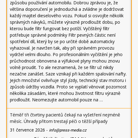
způsobu používání automobilu. Dobrou zprávou je, že
většina doporučení je jednoduchá a zvládne je dodržovat
každý majitel dieselového vozu. Pokud si osvojíte několik
správných návyků, můžete výrazně prodloužit dobu, po
kterou bude filtr fungovat bez potíží. Vyčištěný filtr
potřebuje správné podmínky Filtr pevných částic není
spotřební díl, který by se po určité době automaticky
vyhazoval. Je navržen tak, aby při správném provozu
vydržel velmi dlouho. Po profesionálním vyčištění je jeho
průchodnost obnovena a výfukové plyny mohou znovu
volně proudit. To ale neznamená, že se filtr už nikdy
nezačne zanášet. Saze vznikají při každém spalování nafty.
Jejich množství ovlivňuje styl jízdy, technický stav motoru i
způsob údržby vozidla. Proto se vyplatí věnovat pozornost
několika zásadám, které mohou životnost filtru výrazně
prodloužit. Neomezujte automobil pouze na …
Téměř tři čtvrtiny pacientů čekají na vyšetření nejméně
měsíc. Úhrady přitom trestají péči o těžší případy
31 července 2026
-
info@press-media.cz