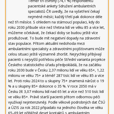
Téměř tři čtvrtiny (74,1 %) respondentů
pacientské ankety Sdružení ambulantních
specialistů ČR uvedly, že na vyšetření čekají
nejméně měsíc; každý třetí pak dokonce déle
než tři měsíce. S ohledem na stárnoucí populaci, kdy do
roku 2030 přibude více než třetina lidí ve věku 85 a více let,
můžeme očekávat, že čekací doby se budou ještě více
prodlužovat. To bude mít negativní dopady na zdravotní
stav populace. Přitom aktuální nedohoda mezi
ambulantními specialisty a zdravotními pojišťovnami může
celou situaci ještě významně zhoršit. Nejrychleji přibývají
pacienti s nejvyšší potřebou péče Střední varianta projekce
Českého statistického úřadu předpokládá, že na začátku
roku 2030 bude v Česku 2,37 milionu lidí ve věku 65+, 1,22
milionu ve věku 75+ a téměř 287 tisíc lidí ve věku 85 a více
let. Proti roku 2024 to u skupiny 75+ znamená nárůst o 19
% a u skupiny 85+ dokonce o 35 %. V roce 2050 má v
Česku žít 3,07 milionu lidí nad 65 let a více než 510 tisíc lidí
ve věku 85+. Právě starší pacienti přitom odbornou péči
využívají nejintenzivněji. Podle věkově podrobných dat ČSÚ
a ÚZIS za rok 2022 připadalo na jednoho člověka ve věku
65–69 let přibližně deset kontaktů s ambulantním