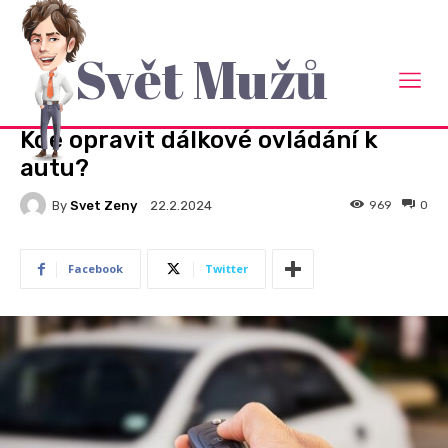
Svět Mužů
Domů
Auto Moto
AUTO MOTO
PRO MUŽE
RADY A NÁVODY
Kde opravit dálkové ovládání k
autu?
By
Svet Zeny
969
0
22.2.2024
Facebook
Twitter