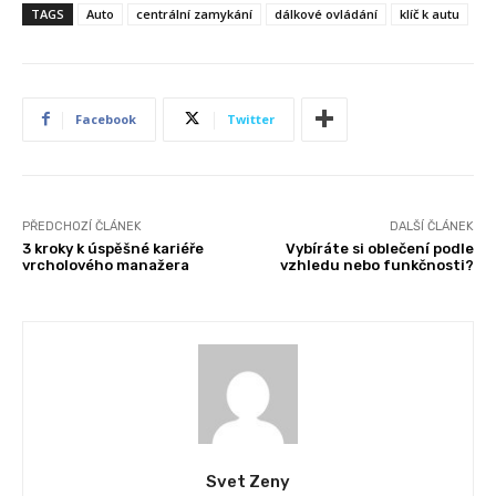
TAGS
Auto
centrální zamykání
dálkové ovládání
klíč k autu
Facebook
Twitter
PŘEDCHOZÍ ČLÁNEK
DALŠÍ ČLÁNEK
3 kroky k úspěšné kariéře
Vybíráte si oblečení podle
vrcholového manažera
vzhledu nebo funkčnosti?
Svet Zeny