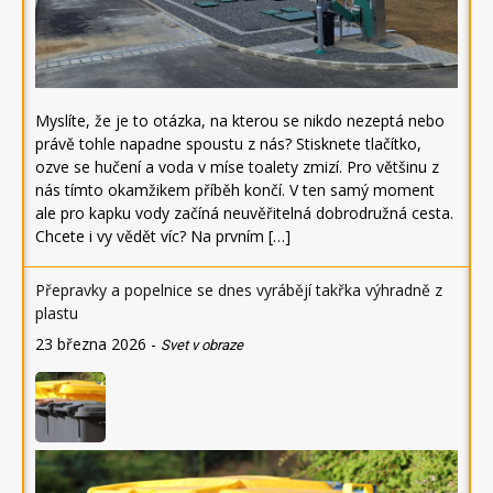
Myslíte, že je to otázka, na kterou se nikdo nezeptá nebo
právě tohle napadne spoustu z nás? Stisknete tlačítko,
ozve se hučení a voda v míse toalety zmizí. Pro většinu z
nás tímto okamžikem příběh končí. V ten samý moment
ale pro kapku vody začíná neuvěřitelná dobrodružná cesta.
Chcete i vy vědět víc? Na prvním […]
Přepravky a popelnice se dnes vyrábějí takřka výhradně z
plastu
23 března 2026
-
Svet v obraze