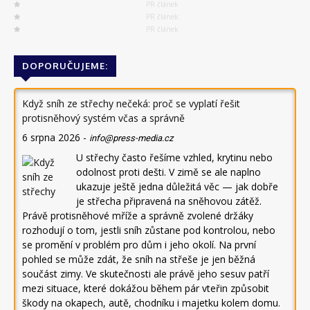
PR článek
PR článek
PR článek
DOPORUČUJEME:
Když sníh ze střechy nečeká: proč se vyplatí řešit
protisněhový systém včas a správně
6 srpna 2026
-
info@press-media.cz
U střechy často řešíme vzhled, krytinu nebo
odolnost proti dešti. V zimě se ale naplno
ukazuje ještě jedna důležitá věc — jak dobře
je střecha připravená na sněhovou zátěž.
Právě protisněhové mříže a správně zvolené držáky
rozhodují o tom, jestli sníh zůstane pod kontrolou, nebo
se promění v problém pro dům i jeho okolí. Na první
pohled se může zdát, že sníh na střeše je jen běžná
součást zimy. Ve skutečnosti ale právě jeho sesuv patří
mezi situace, které dokážou během pár vteřin způsobit
škody na okapech, autě, chodníku i majetku kolem domu.