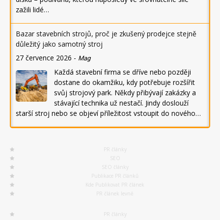
zažili lidé…
Bazar stavebních strojů, proč je zkušený prodejce stejně
důležitý jako samotný stroj
27 července 2026
-
Mag
Každá stavební firma se dříve nebo později
dostane do okamžiku, kdy potřebuje rozšířit
svůj strojový park. Někdy přibývají zakázky a
stávající technika už nestačí. Jindy doslouží
starší stroj nebo se objeví příležitost vstoupit do nového…
PR články
SEO
SEO články
Publikace PR článků
Kde Publikovat PR článek
PR článek levně
PR články