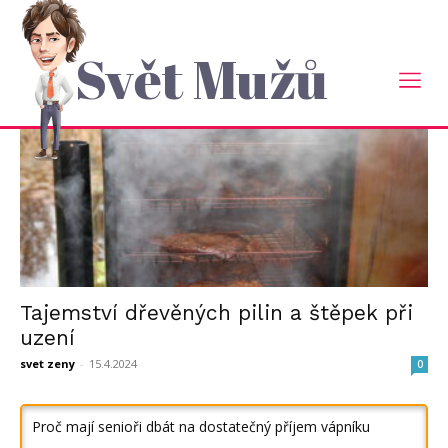
Domů
Tagy
Piliny
štítek: piliny
Svět Mužů
Tajemství dřevěných pilin a štěpek při
uzení
svet zeny
-
15.4.2024
0
Proč mají senioři dbát na dostatečný příjem vápníku