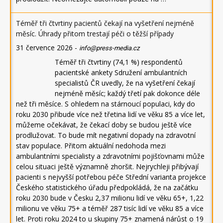
Téměř tři čtvrtiny pacientů čekají na vyšetření nejméně
měsíc. Úhrady přitom trestají péči o těžší případy
31 července 2026
-
info@press-media.cz
Téměř tři čtvrtiny (74,1 %) respondentů
pacientské ankety Sdružení ambulantních
specialistů ČR uvedly, že na vyšetření čekají
nejméně měsíc; každý třetí pak dokonce déle
než tři měsíce. S ohledem na stárnoucí populaci, kdy do
roku 2030 přibude více než třetina lidí ve věku 85 a více let,
můžeme očekávat, že čekací doby se budou ještě více
prodlužovat. To bude mít negativní dopady na zdravotní
stav populace. Přitom aktuální nedohoda mezi
ambulantními specialisty a zdravotními pojišťovnami může
celou situaci ještě významně zhoršit. Nejrychleji přibývají
pacienti s nejvyšší potřebou péče Střední varianta projekce
Českého statistického úřadu předpokládá, že na začátku
roku 2030 bude v Česku 2,37 milionu lidí ve věku 65+, 1,22
milionu ve věku 75+ a téměř 287 tisíc lidí ve věku 85 a více
let. Proti roku 2024 to u skupiny 75+ znamená nárůst o 19