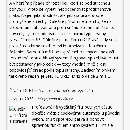
A v horším případě ohrozit i lidi, kteří se pod střechou
pohybují. Proto se vyplatí nepodceňovat protisněhové
prvky. Nejen jako doplněk, ale jako součást dobře
promyšlené střechy. Důležité přitom není jen to, že na
střechu umístíte zábranu proti sněhu. Stejně důležité je,
aby celý systém odpovídal konkrétnímu typu krytiny.
Nestačí mít mříž. Důležité je, na čem drží Právě tady se v
praxi často láme rozdíl mezi improvizací a funkčním
řešením. Samotná mříž bez správného uchycení nestačí.
Pokud má protisněhový systém fungovat spolehlivě, musí
být postavený jako celek — tedy vhodná mříž a k ní
odpovídající držák podle typu střechy. Základním prvkem
takového řešení je SNEHOMRIZ. Mříž o délce 2 m a …
Čištění DPF filtrů a správná péče po vyčištění
4 srpna 2026
-
info@press-media.cz
Profesionálně vyčištěný filtr pevných částic
dokáže vrátit dieselovému automobilu původní
výkon, snížit spotřebu paliva a obnovit
správnou funkci emisního systému. Tím ale