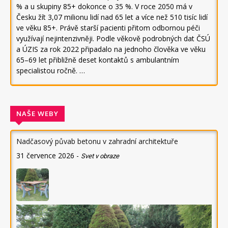
% a u skupiny 85+ dokonce o 35 %. V roce 2050 má v
Česku žít 3,07 milionu lidí nad 65 let a více než 510 tisíc lidí
ve věku 85+. Právě starší pacienti přitom odbornou péči
využívají nejintenzivněji. Podle věkově podrobných dat ČSÚ
a ÚZIS za rok 2022 připadalo na jednoho člověka ve věku
65–69 let přibližně deset kontaktů s ambulantním
specialistou ročně. …
NAŠE WEBY
Nadčasový půvab betonu v zahradní architektuře
31 července 2026
-
Svet v obraze