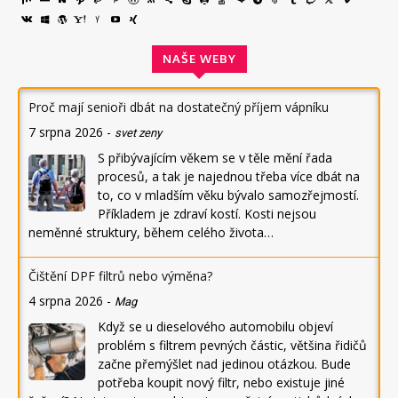
NAŠE WEBY
Proč mají senioři dbát na dostatečný příjem vápníku
7 srpna 2026
-
svet zeny
S přibývajícím věkem se v těle mění řada
procesů, a tak je najednou třeba více dbát na
to, co v mladším věku bývalo samozřejmostí.
Příkladem je zdraví kostí. Kosti nejsou
neměnné struktury, během celého života…
Čištění DPF filtrů nebo výměna?
4 srpna 2026
-
Mag
Když se u dieselového automobilu objeví
problém s filtrem pevných částic, většina řidičů
začne přemýšlet nad jedinou otázkou. Bude
potřeba koupit nový filtr, nebo existuje jiné