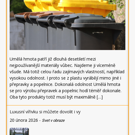
Umělá hmota patří již dlouhá desetiletí mezi
nejpoužívanější materiály vůbec. Najdeme ji víceméně
všude. Má totiž celou řadu zajímavých vlastností, například
vysokou odolnost. I proto se z plastu vyrábějí mimo jiné i
přepravky a popelnice. Dokonalá odolnost Umělá hmota
se pro výrobu přepravek a popelnic hodí téměř dokonale.
Oba tyto produkty totiž musí být maximálně […]
Luxusní vířivku si můžete dovolit i vy
20 února 2026
-
Svet v obraze