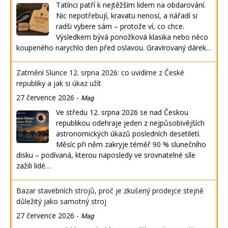
Tatínci patří k nejtěžším lidem na obdarování.
Nic nepotřebují, kravatu nenosí, a nářadí si
radši vybere sám – protože ví, co chce.
Výsledkem bývá ponožková klasika nebo něco
koupeného narychlo den před oslavou. Gravírovaný dárek…
Zatmění Slunce 12. srpna 2026: co uvidíme z České
republiky a jak si úkaz užít
27 července 2026
-
Mag
Ve středu 12. srpna 2026 se nad Českou
republikou odehraje jeden z nejpůsobivějších
astronomických úkazů posledních desetiletí.
Měsíc při něm zakryje téměř 90 % slunečního
disku – podívaná, kterou naposledy ve srovnatelné síle
zažili lidé…
Bazar stavebních strojů, proč je zkušený prodejce stejně
důležitý jako samotný stroj
27 července 2026
-
Mag