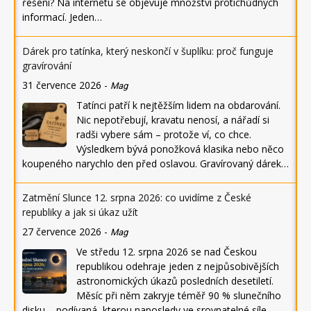
řešení? Na internetu se objevuje množství protichůdných
informací. Jeden…
Dárek pro tatínka, který neskončí v šuplíku: proč funguje
gravírování
31 července 2026
-
Mag
Tatínci patří k nejtěžším lidem na obdarování.
Nic nepotřebují, kravatu nenosí, a nářadí si
radši vybere sám – protože ví, co chce.
Výsledkem bývá ponožková klasika nebo něco
koupeného narychlo den před oslavou. Gravírovaný dárek…
Zatmění Slunce 12. srpna 2026: co uvidíme z České
republiky a jak si úkaz užít
27 července 2026
-
Mag
Ve středu 12. srpna 2026 se nad Českou
republikou odehraje jeden z nejpůsobivějších
astronomických úkazů posledních desetiletí.
Měsíc při něm zakryje téměř 90 % slunečního
disku – podívaná, kterou naposledy ve srovnatelné síle