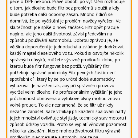
péče o DPF nekončí. Právě období po vyčištění rozhoduje
o tom, jak dlouho bude filtr bez problémů sloužit a kdy
bude potřeba další odborný zásah. Mnoho řidičů se
domnívá, že po vyčištění je problém navždy vyřešen. Ve
skutečnosti jde spíše o nový začátek. Filtr opět pracuje
naplno, ale jeho další životnost závisí především na
způsobu používání automobilu. Dobrou zprávou je, že
většina doporučení je jednoduchá a zvládne je dodržovat
každý majitel dieselového vozu. Pokud si osvojíte několik
správných návyků, můžete výrazně prodloužit dobu, po
kterou bude filtr fungovat bez potíží. Vyčištěný filtr
potřebuje správné podmínky Filtr pevných částic není
spotřební díl, který by se po určité době automaticky
vyhazoval. Je navržen tak, aby při správném provozu
vydržel velmi dlouho. Po profesionálním vyčištění je jeho
průchodnost obnovena a výfukové plyny mohou znovu
volně proudit. To ale neznamená, že se filtr už nikdy
nezačne zanášet. Saze vznikají při každém spalování nafty.
Jejich množství ovlivňuje styl jízdy, technický stav motoru i
způsob údržby vozidla. Proto se vyplatí věnovat pozornost
několika zásadám, které mohou životnost filtru výrazně
prodloužit. Neomezujte automobil pouze na …