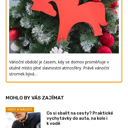
Vánoční období je časem, kdy se domov proměňuje v
útulné místo plné slavnostní atmosféry. Právě vánoční
stromek bývá…
MOHLO BY VÁS ZAJÍMAT
RADY A NÁVODY
Co si sbalit na cesty? Praktické
vychytávky do auta, na kolo i
k vodě