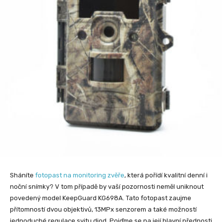
Sháníte
fotopast na monitoring zvěře
, která pořídí kvalitní denní i
noční snímky? V tom případě by vaší pozornosti neměl uniknout
povedený model KeepGuard KG698A. Tato fotopast zaujme
přítomností dvou objektivů, 13MPx senzorem a také možností
jednoduché regulace svitu diod. Pojďme se na její hlavní přednosti