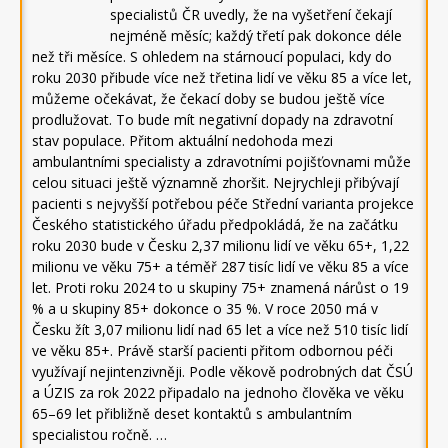
specialistů ČR uvedly, že na vyšetření čekají
nejméně měsíc; každý třetí pak dokonce déle
než tři měsíce. S ohledem na stárnoucí populaci, kdy do
roku 2030 přibude více než třetina lidí ve věku 85 a více let,
můžeme očekávat, že čekací doby se budou ještě více
prodlužovat. To bude mít negativní dopady na zdravotní
stav populace. Přitom aktuální nedohoda mezi
ambulantními specialisty a zdravotními pojišťovnami může
celou situaci ještě významně zhoršit. Nejrychleji přibývají
pacienti s nejvyšší potřebou péče Střední varianta projekce
Českého statistického úřadu předpokládá, že na začátku
roku 2030 bude v Česku 2,37 milionu lidí ve věku 65+, 1,22
milionu ve věku 75+ a téměř 287 tisíc lidí ve věku 85 a více
let. Proti roku 2024 to u skupiny 75+ znamená nárůst o 19
% a u skupiny 85+ dokonce o 35 %. V roce 2050 má v
Česku žít 3,07 milionu lidí nad 65 let a více než 510 tisíc lidí
ve věku 85+. Právě starší pacienti přitom odbornou péči
využívají nejintenzivněji. Podle věkově podrobných dat ČSÚ
a ÚZIS za rok 2022 připadalo na jednoho člověka ve věku
65–69 let přibližně deset kontaktů s ambulantním
specialistou ročně. …