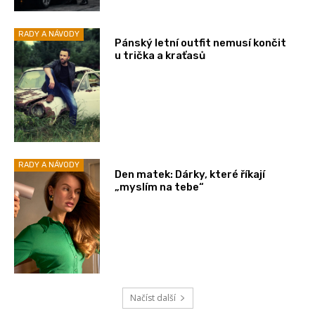
RADY A NÁVODY
Pánský letní outfit nemusí končit
u trička a kraťasů
RADY A NÁVODY
Den matek: Dárky, které říkají
„myslím na tebe“
Načíst další