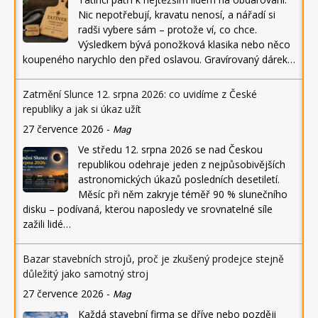
Nic nepotřebují, kravatu nenosí, a nářadí si
radši vybere sám – protože ví, co chce.
Výsledkem bývá ponožková klasika nebo něco
koupeného narychlo den před oslavou. Gravírovaný dárek…
Zatmění Slunce 12. srpna 2026: co uvidíme z České
republiky a jak si úkaz užít
27 července 2026
-
Mag
Ve středu 12. srpna 2026 se nad Českou
republikou odehraje jeden z nejpůsobivějších
astronomických úkazů posledních desetiletí.
Měsíc při něm zakryje téměř 90 % slunečního
disku – podívaná, kterou naposledy ve srovnatelné síle
zažili lidé…
Bazar stavebních strojů, proč je zkušený prodejce stejně
důležitý jako samotný stroj
27 července 2026
-
Mag
Každá stavební firma se dříve nebo později