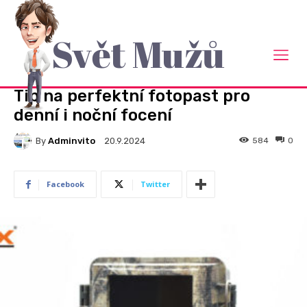
Svět Mužů
Domů
Rady a návody
RADY A NÁVODY
Tip na perfektní fotopast pro
denní i noční focení
By
Adminvito
584
0
20.9.2024
Facebook
Twitter