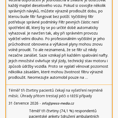
každý majitel dieselového vozu. Pokud si osvojíte několik
správných návyků, můžete výrazně prodloužit dobu, po
kterou bude filtr fungovat bez potíží. Vyčištěný filtr
potřebuje správné podmínky Filtr pevných částic není
spotřební díl, který by se po určité době automaticky
vyhazoval. Je navržen tak, aby při správném provozu
vydržel velmi dlouho. Po profesionálním vyčištění je jeho
průchodnost obnovena a výfukové plyny mohou znovu
volně proudit. To ale neznamená, že se filtr už nikdy
nezačne zanášet. Saze vznikají při každém spalování nafty.
Jejich množství ovlivňuje styl jízdy, technický stav motoru i
způsob údržby vozidla. Proto se vyplatí věnovat pozornost
několika zásadám, které mohou životnost filtru výrazně
prodloužit. Neomezujte automobil pouze na …
Téměř tři čtvrtiny pacientů čekají na vyšetření nejméně
měsíc. Úhrady přitom trestají péči o těžší případy
31 července 2026
-
info@press-media.cz
Téměř tři čtvrtiny (74,1 %) respondentů
pacientské ankety Sdružení ambulantních