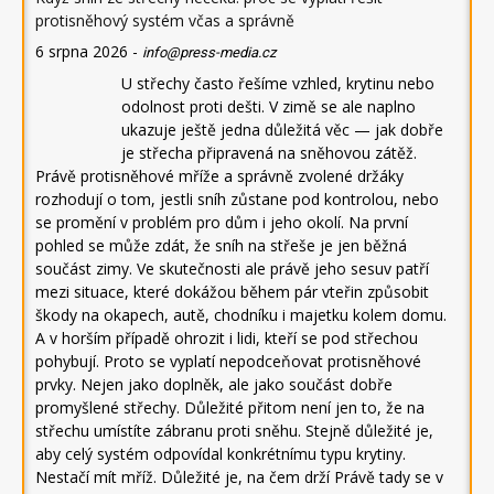
protisněhový systém včas a správně
6 srpna 2026
-
info@press-media.cz
U střechy často řešíme vzhled, krytinu nebo
odolnost proti dešti. V zimě se ale naplno
ukazuje ještě jedna důležitá věc — jak dobře
je střecha připravená na sněhovou zátěž.
Právě protisněhové mříže a správně zvolené držáky
rozhodují o tom, jestli sníh zůstane pod kontrolou, nebo
se promění v problém pro dům i jeho okolí. Na první
pohled se může zdát, že sníh na střeše je jen běžná
součást zimy. Ve skutečnosti ale právě jeho sesuv patří
mezi situace, které dokážou během pár vteřin způsobit
škody na okapech, autě, chodníku i majetku kolem domu.
A v horším případě ohrozit i lidi, kteří se pod střechou
pohybují. Proto se vyplatí nepodceňovat protisněhové
prvky. Nejen jako doplněk, ale jako součást dobře
promyšlené střechy. Důležité přitom není jen to, že na
střechu umístíte zábranu proti sněhu. Stejně důležité je,
aby celý systém odpovídal konkrétnímu typu krytiny.
Nestačí mít mříž. Důležité je, na čem drží Právě tady se v