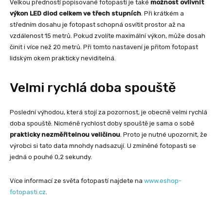
Velkou předností popisované fotopasti je také
možnost ovlivnit
výkon LED diod celkem ve třech stupních
. Při krátkém a
středním dosahu je fotopast schopná osvítit prostor až na
vzdálenost 15 metrů. Pokud zvolíte maximální výkon, může dosah
činit i více než 20 metrů. Při tomto nastavení je přitom fotopast
lidským okem prakticky neviditelná.
Velmi rychlá doba spouště
Poslední výhodou, která stojí za pozornost, je obecně velmi rychlá
doba spouště. Nicméně rychlost doby spouště je sama o sobě
prakticky nezměřitelnou veličinou
. Proto je nutné upozornit, že
výrobci si tato data mnohdy nadsazují. U zmíněné fotopasti se
jedná o pouhé 0,2 sekundy.
Více informací ze světa fotopastí najdete na
www.eshop-
fotopasti.cz
.