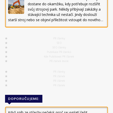
dostane do okamžiku, kdy potřebuje rozšířit
svůj strojový park. Někdy přibývají zakázky a
stávající technika už nestačí. Jindy doslouží
starší stroj nebo se objeví příležitost vstoupit do nového…
PR články
SEO
SEO články
Publikace PR článků
Kde Publikovat PR článek
PR článek levně
PR články
PR článek
PR článek
PR článek
DOPORUČUJEME:
Když sníh ze střechy nečeká: proč se vyplatí řešit