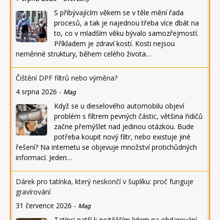
S přibývajícím věkem se v těle mění řada
procesů, a tak je najednou třeba více dbát na
to, co v mladším věku bývalo samozřejmostí.
Příkladem je zdraví kostí. Kosti nejsou
neměnné struktury, během celého života…
Čištění DPF filtrů nebo výměna?
4 srpna 2026
-
Mag
Když se u dieselového automobilu objeví
problém s filtrem pevných částic, většina řidičů
začne přemýšlet nad jedinou otázkou. Bude
potřeba koupit nový filtr, nebo existuje jiné
řešení? Na internetu se objevuje množství protichůdných
informací. Jeden…
Dárek pro tatínka, který neskončí v šuplíku: proč funguje
gravírování
31 července 2026
-
Mag
Tatínci patří k nejtěžším lidem na obdarování.