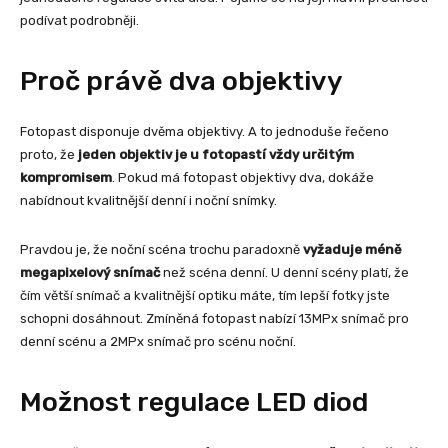
podívat podrobněji.
Proč právě dva objektivy
Fotopast disponuje dvěma objektivy. A to jednoduše řečeno
proto, že
jeden objektiv je u fotopastí vždy určitým
kompromisem
. Pokud má fotopast objektivy dva, dokáže
nabídnout kvalitnější denní i noční snímky.
Pravdou je, že noční scéna trochu paradoxně
vyžaduje méně
megapixelový snímač
než scéna denní. U denní scény platí, že
čím větší snímač a kvalitnější optiku máte, tím lepší fotky jste
schopni dosáhnout. Zmíněná fotopast nabízí 13MPx snímač pro
denní scénu a 2MPx snímač pro scénu noční.
Možnost regulace LED diod