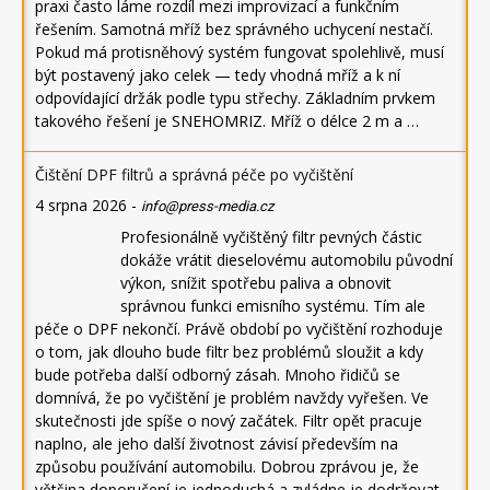
praxi často láme rozdíl mezi improvizací a funkčním
řešením. Samotná mříž bez správného uchycení nestačí.
Pokud má protisněhový systém fungovat spolehlivě, musí
být postavený jako celek — tedy vhodná mříž a k ní
odpovídající držák podle typu střechy. Základním prvkem
takového řešení je SNEHOMRIZ. Mříž o délce 2 m a …
Čištění DPF filtrů a správná péče po vyčištění
4 srpna 2026
-
info@press-media.cz
Profesionálně vyčištěný filtr pevných částic
dokáže vrátit dieselovému automobilu původní
výkon, snížit spotřebu paliva a obnovit
správnou funkci emisního systému. Tím ale
péče o DPF nekončí. Právě období po vyčištění rozhoduje
o tom, jak dlouho bude filtr bez problémů sloužit a kdy
bude potřeba další odborný zásah. Mnoho řidičů se
domnívá, že po vyčištění je problém navždy vyřešen. Ve
skutečnosti jde spíše o nový začátek. Filtr opět pracuje
naplno, ale jeho další životnost závisí především na
způsobu používání automobilu. Dobrou zprávou je, že
většina doporučení je jednoduchá a zvládne je dodržovat