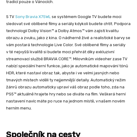
tradicí pouze o Vánocích.
S TV
Sony Bravia X75WL
se systémem Google TV budete moci
sledovat své oblíbené filmy a seriály kdykoli budete chtít. Podpora
technologií Dolby Vision™ a Dolby Atmos™ vám zajistí kvalitu
obrazu a zvuku, jako z kina. O nádherně živé a realistické barvy se
vám postará technologie Live Color. Své oblíbené filmy a seriály
v té nejvyšší kvalitě si budete moci přehrát díky exkluzivní
streamovací službě BRAVIA CORE™. Milovníkům videoher zase TV
nabízí speciální herní funkce, jako je automatické mapování tónů
HDR, které nastaví obraz tak, abyste i ve velmi jasných nebo
tmavých místech viděli ty nejjemnější detaily. Automatický režim
žánrů obrazu automaticky upraví váš obraz podle toho, zda na
PS5™ aktuálně hrajete hry nebo se díváte na film. Veškerá herní
nastavení navíc máte po ruce na jednom místě, v našem novém
herním menu.
Společník na cesty