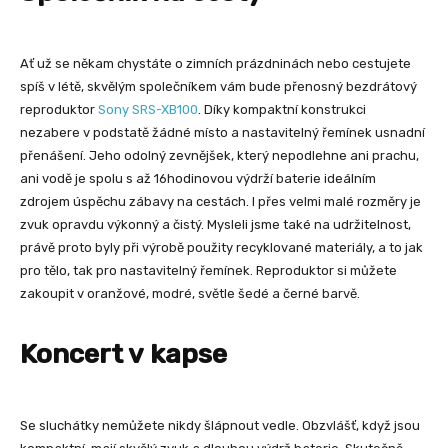
Ať už se někam chystáte o zimních prázdninách nebo cestujete
spíš v létě, skvělým společníkem vám bude přenosný bezdrátový
reproduktor
Sony SRS-XB100
. Díky kompaktní konstrukci
nezabere v podstatě žádné místo a nastavitelný řemínek usnadní
přenášení. Jeho odolný zevnějšek, který nepodlehne ani prachu,
ani vodě je spolu s až 16hodinovou výdrží baterie ideálním
zdrojem úspěchu zábavy na cestách. I přes velmi malé rozměry je
zvuk opravdu výkonný a čistý. Mysleli jsme také na udržitelnost,
právě proto byly při výrobě použity recyklované materiály, a to jak
pro tělo, tak pro nastavitelný řemínek. Reproduktor si můžete
zakoupit v oranžové, modré, světle šedé a černé barvě.
Koncert v kapse
Se sluchátky nemůžete nikdy šlápnout vedle. Obzvlášť, když jsou