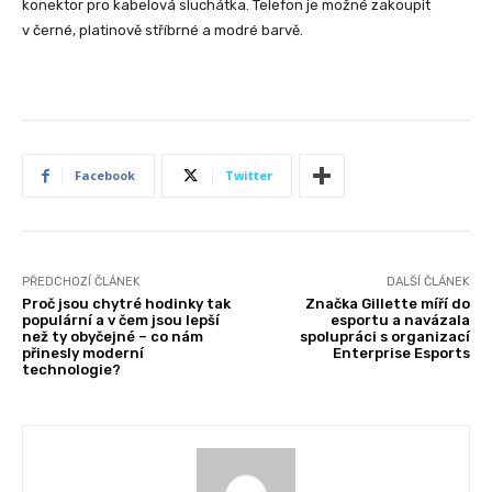
konektor pro kabelová sluchátka. Telefon je možné zakoupit
v černé, platinově stříbrné a modré barvě.
Facebook
Twitter
PŘEDCHOZÍ ČLÁNEK
DALŠÍ ČLÁNEK
Proč jsou chytré hodinky tak
Značka Gillette míří do
populární a v čem jsou lepší
esportu a navázala
než ty obyčejné – co nám
spolupráci s organizací
přinesly moderní
Enterprise Esports
technologie?