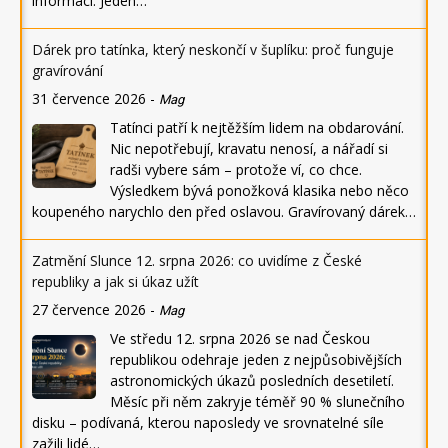
informací. Jeden…
Dárek pro tatínka, který neskončí v šuplíku: proč funguje
gravírování
31 července 2026
-
Mag
Tatínci patří k nejtěžším lidem na obdarování.
Nic nepotřebují, kravatu nenosí, a nářadí si
radši vybere sám – protože ví, co chce.
Výsledkem bývá ponožková klasika nebo něco
koupeného narychlo den před oslavou. Gravírovaný dárek…
Zatmění Slunce 12. srpna 2026: co uvidíme z České
republiky a jak si úkaz užít
27 července 2026
-
Mag
Ve středu 12. srpna 2026 se nad Českou
republikou odehraje jeden z nejpůsobivějších
astronomických úkazů posledních desetiletí.
Měsíc při něm zakryje téměř 90 % slunečního
disku – podívaná, kterou naposledy ve srovnatelné síle
zažili lidé…