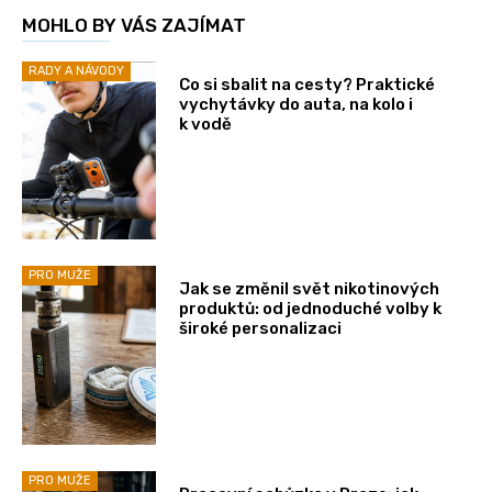
MOHLO BY VÁS ZAJÍMAT
RADY A NÁVODY
Co si sbalit na cesty? Praktické
vychytávky do auta, na kolo i
k vodě
PRO MUŽE
Jak se změnil svět nikotinových
produktů: od jednoduché volby k
široké personalizaci
PRO MUŽE