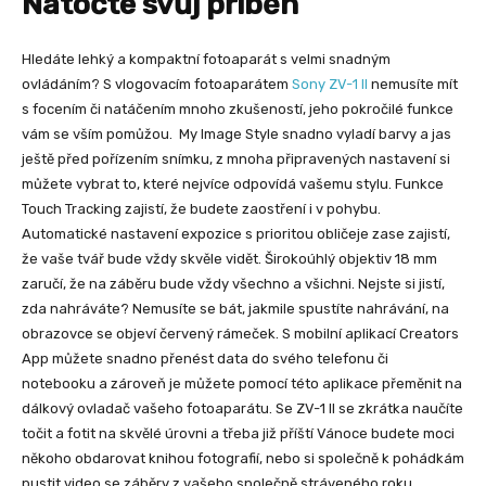
Natočte svůj příběh
Hledáte lehký a kompaktní fotoaparát s velmi snadným
ovládáním? S vlogovacím fotoaparátem
Sony ZV-1 II
nemusíte mít
s focením či natáčením mnoho zkušeností, jeho pokročilé funkce
vám se vším pomůžou. My Image Style snadno vyladí barvy a jas
ještě před pořízením snímku, z mnoha připravených nastavení si
můžete vybrat to, které nejvíce odpovídá vašemu stylu. Funkce
Touch Tracking zajistí, že budete zaostření i v pohybu.
Automatické nastavení expozice s prioritou obličeje zase zajistí,
že vaše tvář bude vždy skvěle vidět. Širokoúhlý objektiv 18 mm
zaručí, že na záběru bude vždy všechno a všichni. Nejste si jistí,
zda nahráváte? Nemusíte se bát, jakmile spustíte nahrávání, na
obrazovce se objeví červený rámeček. S mobilní aplikací Creators
App můžete snadno přenést data do svého telefonu či
notebooku a zároveň je můžete pomocí této aplikace přeměnit na
dálkový ovladač vašeho fotoaparátu. Se ZV-1 II se zkrátka naučíte
točit a fotit na skvělé úrovni a třeba již příští Vánoce budete moci
někoho obdarovat knihou fotografií, nebo si společně k pohádkám
pustit video se záběry z vašeho společně stráveného roku.