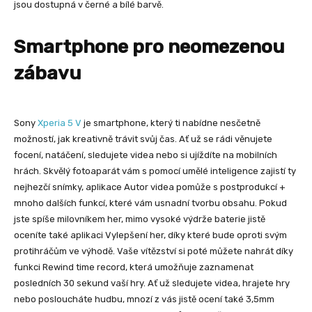
jsou dostupná v černé a bílé barvě.
Smartphone pro neomezenou
zábavu
Sony
Xperia 5 V
je smartphone, který ti nabídne nesčetně
možností, jak kreativně trávit svůj čas. Ať už se rádi věnujete
focení, natáčení, sledujete videa nebo si ujíždíte na mobilních
hrách. Skvělý fotoaparát vám s pomocí umělé inteligence zajistí ty
nejhezčí snímky, aplikace Autor videa pomůže s postprodukcí +
mnoho dalších funkcí, které vám usnadní tvorbu obsahu. Pokud
jste spíše milovníkem her, mimo vysoké výdrže baterie jistě
oceníte také aplikaci Vylepšení her, díky které bude oproti svým
protihráčům ve výhodě. Vaše vítězství si poté můžete nahrát díky
funkci Rewind time record, která umožňuje zaznamenat
posledních 30 sekund vaší hry. Ať už sledujete videa, hrajete hry
nebo posloucháte hudbu, mnozí z vás jistě ocení také 3,5mm