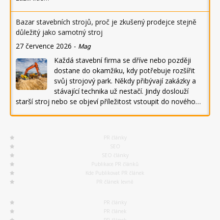
Bazar stavebních strojů, proč je zkušený prodejce stejně
důležitý jako samotný stroj
27 července 2026
-
Mag
Každá stavební firma se dříve nebo později
dostane do okamžiku, kdy potřebuje rozšířit
svůj strojový park. Někdy přibývají zakázky a
stávající technika už nestačí. Jindy doslouží
starší stroj nebo se objeví příležitost vstoupit do nového…
PR články
SEO
SEO články
Publikace PR článků
Kde Publikovat PR článek
PR článek levně
PR články
PR článek