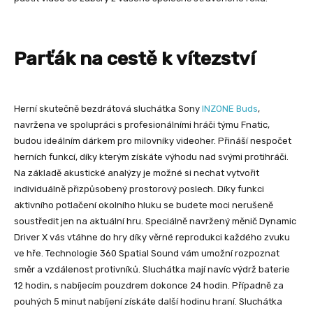
Parťák na cestě k vítezství
Herní skutečně bezdrátová sluchátka Sony
INZONE Buds
,
navržena ve spolupráci s profesionálními hráči týmu Fnatic,
budou ideálním dárkem pro milovníky videoher. Přináší nespočet
herních funkcí, díky kterým získáte výhodu nad svými protihráči.
Na základě akustické analýzy je možné si nechat vytvořit
individuálně přizpůsobený prostorový poslech. Díky funkci
aktivního potlačení okolního hluku se budete moci nerušeně
soustředit jen na aktuální hru. Speciálně navržený měnič Dynamic
Driver X vás vtáhne do hry díky věrné reprodukci každého zvuku
ve hře. Technologie 360 Spatial Sound vám umožní rozpoznat
směr a vzdálenost protivníků. Sluchátka mají navíc výdrž baterie
12 hodin, s nabíjecím pouzdrem dokonce 24 hodin. Případně za
pouhých 5 minut nabíjení získáte další hodinu hraní. Sluchátka