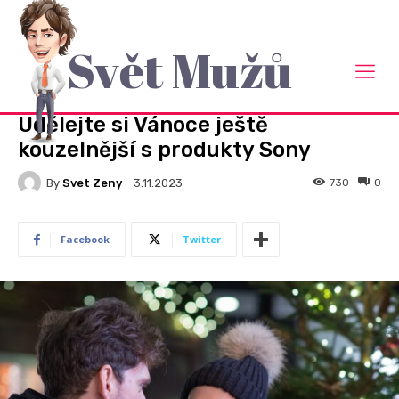
Svět Mužů
Domů
Rady a návody
RADY A NÁVODY
Udělejte si Vánoce ještě
kouzelnější s produkty Sony
By
Svet Zeny
730
0
3.11.2023
Facebook
Twitter