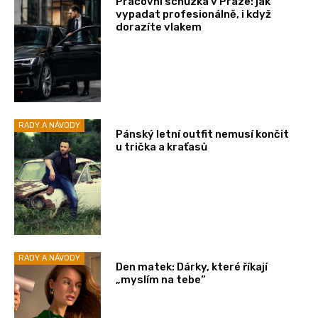
Pracovní schůzka v Praze: jak
vypadat profesionálně, i když
dorazíte vlakem
RADY A NÁVODY
Pánský letní outfit nemusí končit
u trička a kraťasů
RADY A NÁVODY
Den matek: Dárky, které říkají
„myslím na tebe“