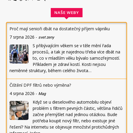
NAŠE WEBY
Proč mají senioři dbát na dostatečný příjem vápníku
7 srpna 2026
-
svet zeny
S přibývajícím věkem se v těle mění řada
procesů, a tak je najednou třeba více dbát na
to, co v mladším věku bývalo samozřejmostí.
Příkladem je zdraví kostí. Kosti nejsou
neměnné struktury, během celého života…
Čištění DPF filtrů nebo výměna?
4 srpna 2026
-
Mag
Když se u dieselového automobilu objeví
problém s filtrem pevných částic, většina řidičů
začne přemýšlet nad jedinou otázkou. Bude
potřeba koupit nový filtr, nebo existuje jiné
řešení? Na internetu se objevuje množství protichůdných