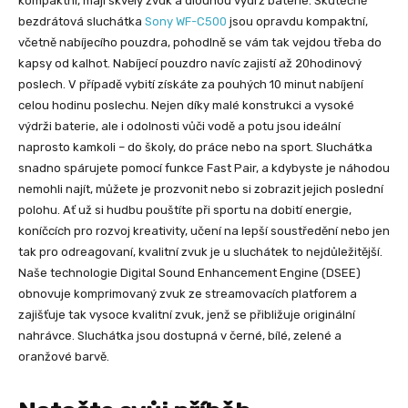
kompaktní, mají skvělý zvuk a dlouhou výdrž baterie. Skutečně
bezdrátová sluchátka
Sony WF-C500
jsou opravdu kompaktní,
včetně nabíjecího pouzdra, pohodlně se vám tak vejdou třeba do
kapsy od kalhot. Nabíjecí pouzdro navíc zajistí až 20hodinový
poslech. V případě vybití získáte za pouhých 10 minut nabíjení
celou hodinu poslechu. Nejen díky malé konstrukci a vysoké
výdrži baterie, ale i odolnosti vůči vodě a potu jsou ideální
naprosto kamkoli – do školy, do práce nebo na sport. Sluchátka
snadno spárujete pomocí funkce Fast Pair, a kdybyste je náhodou
nemohli najít, můžete je prozvonit nebo si zobrazit jejich poslední
polohu. Ať už si hudbu pouštíte při sportu na dobití energie,
koníčcích pro rozvoj kreativity, učení na lepší soustředění nebo jen
tak pro odreagovaní, kvalitní zvuk je u sluchátek to nejdůležitější.
Naše technologie Digital Sound Enhancement Engine (DSEE)
obnovuje komprimovaný zvuk ze streamovacích platforem a
zajišťuje tak vysoce kvalitní zvuk, jenž se přibližuje originální
nahrávce. Sluchátka jsou dostupná v černé, bílé, zelené a
oranžové barvě.