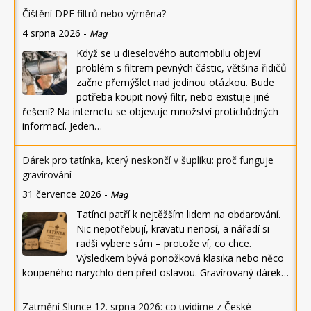
Čištění DPF filtrů nebo výměna?
4 srpna 2026
-
Mag
Když se u dieselového automobilu objeví
problém s filtrem pevných částic, většina řidičů
začne přemýšlet nad jedinou otázkou. Bude
potřeba koupit nový filtr, nebo existuje jiné
řešení? Na internetu se objevuje množství protichůdných
informací. Jeden…
Dárek pro tatínka, který neskončí v šuplíku: proč funguje
gravírování
31 července 2026
-
Mag
Tatínci patří k nejtěžším lidem na obdarování.
Nic nepotřebují, kravatu nenosí, a nářadí si
radši vybere sám – protože ví, co chce.
Výsledkem bývá ponožková klasika nebo něco
koupeného narychlo den před oslavou. Gravírovaný dárek…
Zatmění Slunce 12. srpna 2026: co uvidíme z České