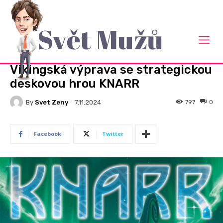
Svět Mužů
Domů
Pro muže
PRO MUŽE
Vikingská výprava se strategickou
deskovou hrou KNARR
By
Svet Zeny
797
0
7.11.2024
Facebook
Twitter