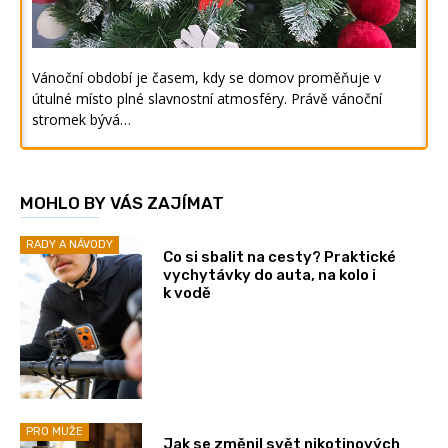
Vánoční období je časem, kdy se domov proměňuje v
útulné místo plné slavnostní atmosféry. Právě vánoční
stromek bývá…
MOHLO BY VÁS ZAJÍMAT
RADY A NÁVODY
Co si sbalit na cesty? Praktické
vychytávky do auta, na kolo i
k vodě
PRO MUŽE
Jak se změnil svět nikotinových