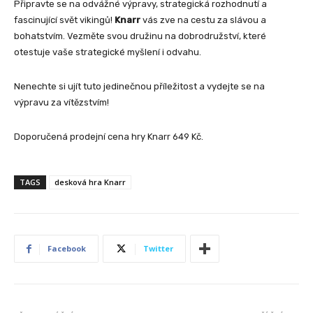
Připravte se na odvážné výpravy, strategická rozhodnutí a
fascinující svět vikingů!
Knarr
vás zve na cestu za slávou a
bohatstvím. Vezměte svou družinu na dobrodružství, které
otestuje vaše strategické myšlení i odvahu.
Nenechte si ujít tuto jedinečnou příležitost a vydejte se na
výpravu za vítězstvím!
Doporučená prodejní cena hry Knarr 649 Kč.
TAGS
desková hra Knarr
Facebook
Twitter