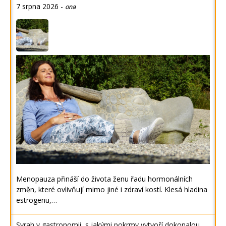
7 srpna 2026
-
ona
Menopauza přináší do života ženu řadu hormonálních
změn, které ovlivňují mimo jiné i zdraví kostí. Klesá hladina
estrogenu,…
Syrah v gastronomii, s jakými pokrmy vytvoří dokonalou