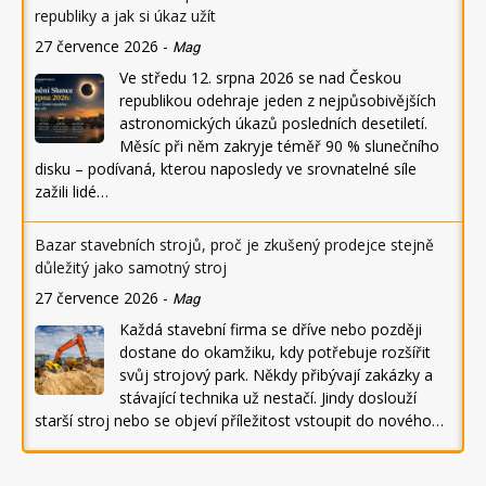
republiky a jak si úkaz užít
27 července 2026
-
Mag
Ve středu 12. srpna 2026 se nad Českou
republikou odehraje jeden z nejpůsobivějších
astronomických úkazů posledních desetiletí.
Měsíc při něm zakryje téměř 90 % slunečního
disku – podívaná, kterou naposledy ve srovnatelné síle
zažili lidé…
Bazar stavebních strojů, proč je zkušený prodejce stejně
důležitý jako samotný stroj
27 července 2026
-
Mag
Každá stavební firma se dříve nebo později
dostane do okamžiku, kdy potřebuje rozšířit
svůj strojový park. Někdy přibývají zakázky a
stávající technika už nestačí. Jindy doslouží
starší stroj nebo se objeví příležitost vstoupit do nového…