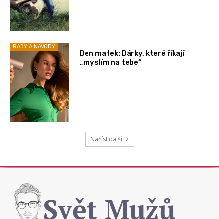
RADY A NÁVODY
Den matek: Dárky, které říkají
„myslím na tebe“
Načíst další
Svět Mužů