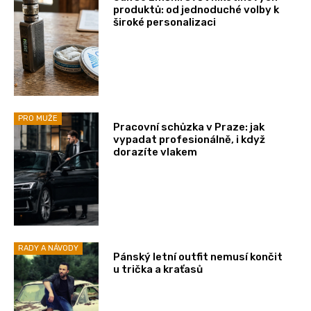
produktů: od jednoduché volby k
široké personalizaci
PRO MUŽE
Pracovní schůzka v Praze: jak
vypadat profesionálně, i když
dorazíte vlakem
RADY A NÁVODY
Pánský letní outfit nemusí končit
u trička a kraťasů