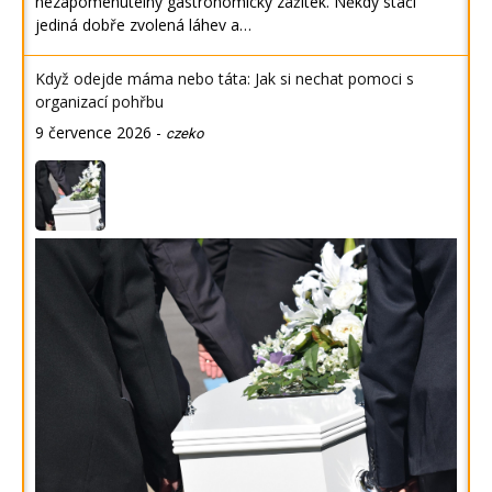
nezapomenutelný gastronomický zážitek. Někdy stačí
jediná dobře zvolená láhev a…
Když odejde máma nebo táta: Jak si nechat pomoci s
organizací pohřbu
9 července 2026
-
czeko