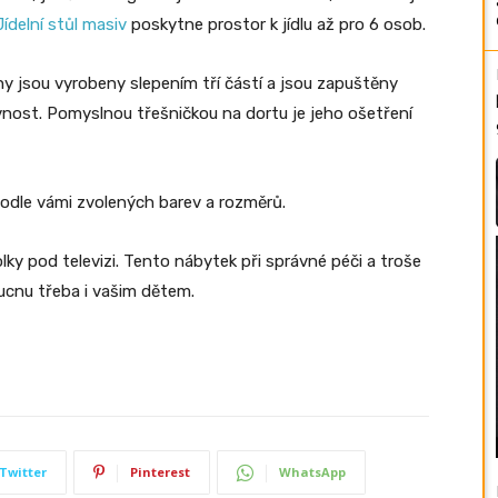
Jídelní stůl masiv
poskytne prostor k jídlu až pro 6 osob.
hy jsou vyrobeny slepením tří částí a jsou zapuštěny
nost. Pomyslnou třešničkou na dortu je jeho ošetření
podle vámi zvolených barev a rozměrů.
lky pod televizi. Tento nábytek při správné péči a troše
oucnu třeba i vašim dětem.
Twitter
Pinterest
WhatsApp