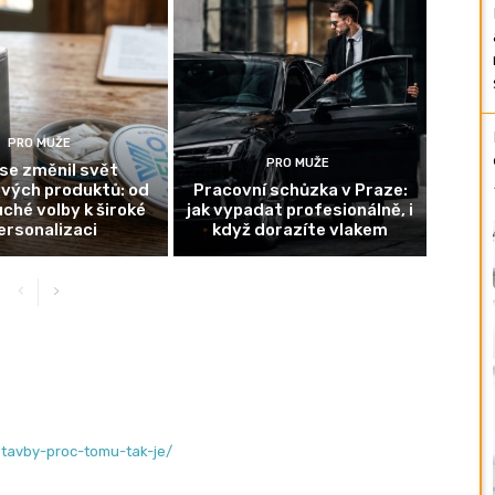
PRO MUŽE
PRO MUŽE
se změnil svět
ových produktů: od
Pracovní schůzka v Praze:
ché volby k široké
jak vypadat profesionálně, i
ersonalizaci
když dorazíte vlakem
ostavby-proc-tomu-tak-je/