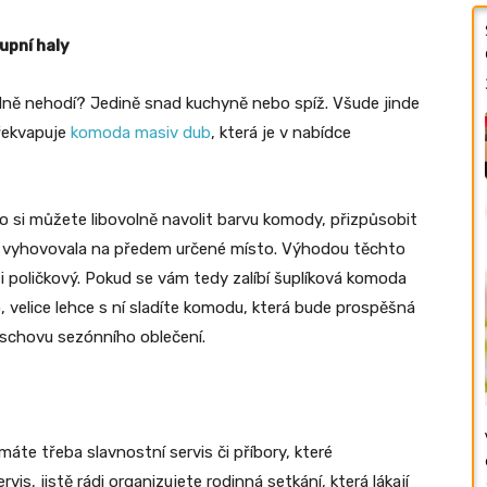
upní haly
ně nehodí? Jedině snad kuchyně nebo spíž. Všude jinde
překvapuje
komoda masiv dub
, která je v nabídce
ho si můžete libovolně navolit barvu komody, přizpůsobit
 vyhovovala na předem určené místo. Výhodou těchto
 i poličkový. Pokud se vám tedy zalíbí šuplíková komoda
, velice lehce s ní sladíte komodu, která bude prospěšná
 úschovu sezónního oblečení.
áte třeba slavnostní servis či příbory, které
is, jistě rádi organizujete rodinná setkání, která lákají