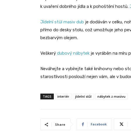
k uvaření dobrého jídla a k pohoštění hostů.
Jídelní stůl masiv dub
je dodáván v celku, no
přímo do desky stolu, což umožňuje jeho pev
bezbarvým olejem.
Veškerý
dubový nábytek
je vyráběn na míru 
Neváhejte a vybírejte také knihovny nebo sto
starostlivosti poslouží nejen vám, ale v bud
TAGS
interiér
jídelní stůl
nábytek z masivu
Facebook
Share