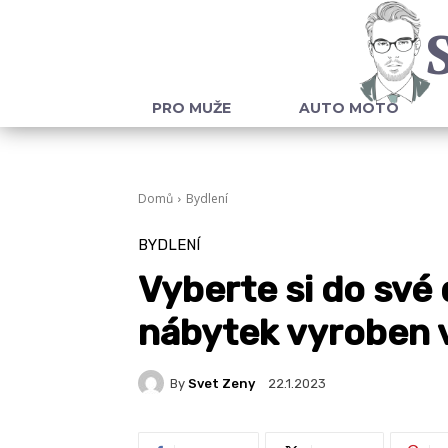
PRO MUŽE
AUTO MOTO
Domů
Bydlení
BYDLENÍ
Vyberte si do své
nábytek vyroben 
By
Svet Zeny
22.1.2023