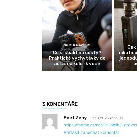
RADY A NÁVODY
Jak 
Co si sbalit na cesty?
nikotin
Praktické vychytávky do
jednodu
auta, na kolo i k vodě
p
3 KOMENTÁŘE
Svet Zeny
31.10.2023 At 16:09
https://metso.cz/cesi-si-oblibili-drev
Přihlásit zanechat komentář