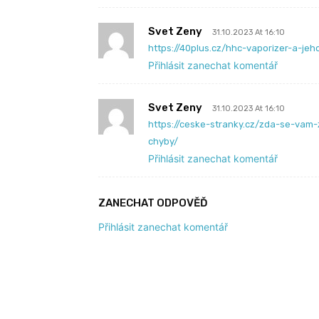
Svet Zeny
31.10.2023 At 16:10
https://40plus.cz/hhc-vaporizer-a-jeho
Přihlásit zanechat komentář
Svet Zeny
31.10.2023 At 16:10
https://ceske-stranky.cz/zda-se-vam-
chyby/
Přihlásit zanechat komentář
ZANECHAT ODPOVĚĎ
Přihlásit zanechat komentář